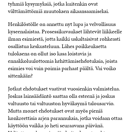
tyhmiä kysymyksiä, jotka kuitenkin ovat
välttämättömiä muutoksen aikaansaamiseksi.
Henkilöstölle on annettu nyt lupa ja velvollisuus
kyseenalaistaa. Prosessikuvaukset lähtevät liikkeelle
ilman esimiestä, jotta kaikki uskaltaisivat rohkeasti
osallistua keskusteluun. Lähes poikkeuksetta
tuloksena on ollut iso kasa loistavia ja
ennakkoluulottomia kehittämisehdotuksia, joista
esimies voi vain poimia parhaat päältä. Vai voiko
sittenkään?
Jotkut ehdotukset vaativat vuosienkin valmistelua.
Joskus lainsäädäntö saattaa olla esteenä ja joskus
valtuusto tai valtuuston hyväksymä talousarvio.
Mutta monet ehdotukset ovat myös pieniä
konkreettisia arjen parannuksia, jotka voidaan ottaa
käyttöön vaikka jo heti seuraavana päivänä.