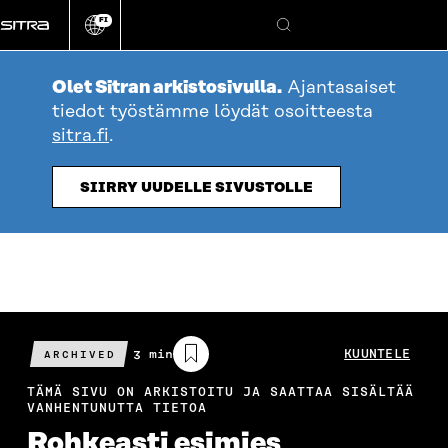
Siirry
FI
suoraan
Vaihda
Hae
sivuston
sisältöön
kieli
Olet Sitran arkistosivulla.
Ajantasaiset
tiedot työstämme löydät osoitteesta
sitra.fi
.
SIIRRY UUDELLE SIVUSTOLLE
Arvioitu
3 min
KUUNTELE
ARCHIVED
lukuaika
TÄMÄ SIVU ON ARKISTOITU JA SAATTAA SISÄLTÄÄ
VANHENTUNUTTA TIETOA
Rohkeasti esimies