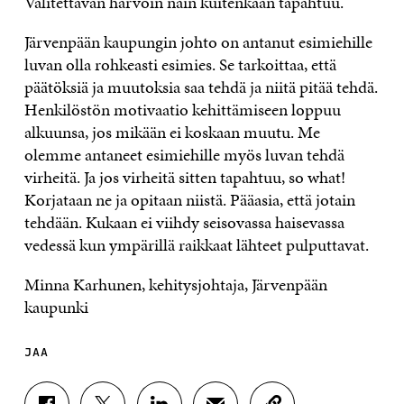
Valitettavan harvoin näin kuitenkaan tapahtuu.
Järvenpään kaupungin johto on antanut esimiehille
luvan olla rohkeasti esimies. Se tarkoittaa, että
päätöksiä ja muutoksia saa tehdä ja niitä pitää tehdä.
Henkilöstön motivaatio kehittämiseen loppuu
alkuunsa, jos mikään ei koskaan muutu. Me
olemme antaneet esimiehille myös luvan tehdä
virheitä. Ja jos virheitä sitten tapahtuu, so what!
Korjataan ne ja opitaan niistä. Pääasia, että jotain
tehdään. Kukaan ei viihdy seisovassa haisevassa
vedessä kun ympärillä raikkaat lähteet pulputtavat.
Minna Karhunen, kehitysjohtaja, Järvenpään
kaupunki
JAA