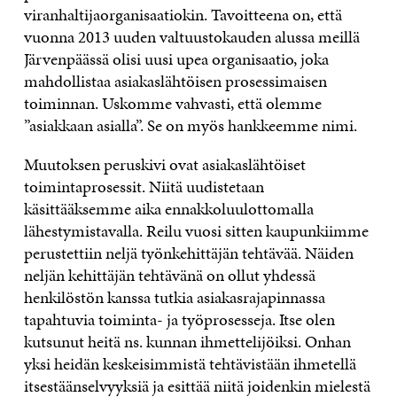
viranhaltijaorganisaatiokin. Tavoitteena on, että
vuonna 2013 uuden valtuustokauden alussa meillä
Järvenpäässä olisi uusi upea organisaatio, joka
mahdollistaa asiakaslähtöisen prosessimaisen
toiminnan. Uskomme vahvasti, että olemme
”asiakkaan asialla”. Se on myös hankkeemme nimi.
Muutoksen peruskivi ovat asiakaslähtöiset
toimintaprosessit. Niitä uudistetaan
käsittääksemme aika ennakkoluulottomalla
lähestymistavalla. Reilu vuosi sitten kaupunkiimme
perustettiin neljä työnkehittäjän tehtävää. Näiden
neljän kehittäjän tehtävänä on ollut yhdessä
henkilöstön kanssa tutkia asiakasrajapinnassa
tapahtuvia toiminta- ja työprosesseja. Itse olen
kutsunut heitä ns. kunnan ihmettelijöiksi. Onhan
yksi heidän keskeisimmistä tehtävistään ihmetellä
itsestäänselvyyksiä ja esittää niitä joidenkin mielestä