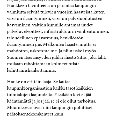
Hankkeen tavoitteena on parantaa kaupungin
valmiutta selvitä tulevien vuosien haasteista kuten
väestön ikääntyminen, väestön palveluodotusten
kasvaminen, valtion kunnille antamat uudet
palveluvelvoitteet, infrastruktuurin vanhentuminen,
taloudellinen epävarmuus, henkilöstön
ikääntyminen jne. Melkoinen haaste, mutta ei
mahdoton, uskomme me. Ja niiin uskoi myös
Suomen itsenäisyyden juhlarahasto Sitra, joka lähti
mukaan rahoittamaan kolmevuotista
kehittämishankettamme.
Hanke on erittäin laaja. Se kattaa
kaupunkiorganisaation kaikki tasot kaikkien
toimialojen laajuudelta. Yksikään kivi ei jää
kääntämättä ja jos jää, se ei ole ollut tarkoitus.
Muutoksessa ovat niin kaupungin poliittiset
päätöksentekorakenteet kuin