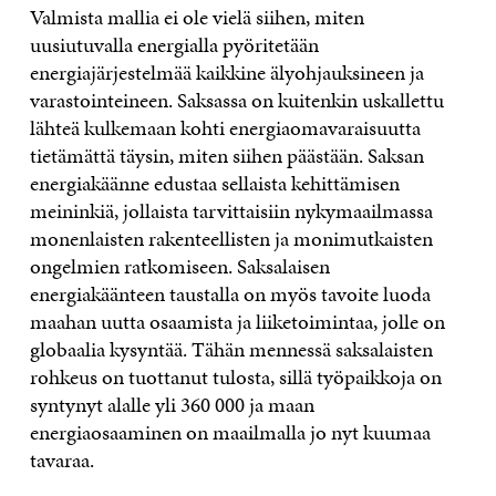
Valmista mallia ei ole vielä siihen, miten
uusiutuvalla energialla pyöritetään
energiajärjestelmää kaikkine älyohjauksineen ja
varastointeineen. Saksassa on kuitenkin uskallettu
lähteä kulkemaan kohti energiaomavaraisuutta
tietämättä täysin, miten siihen päästään. Saksan
energiakäänne edustaa sellaista kehittämisen
meininkiä, jollaista tarvittaisiin nykymaailmassa
monenlaisten rakenteellisten ja monimutkaisten
ongelmien ratkomiseen. Saksalaisen
energiakäänteen taustalla on myös tavoite luoda
maahan uutta osaamista ja liiketoimintaa, jolle on
globaalia kysyntää. Tähän mennessä saksalaisten
rohkeus on tuottanut tulosta, sillä työpaikkoja on
syntynyt alalle yli 360 000 ja maan
energiaosaaminen on maailmalla jo nyt kuumaa
tavaraa.