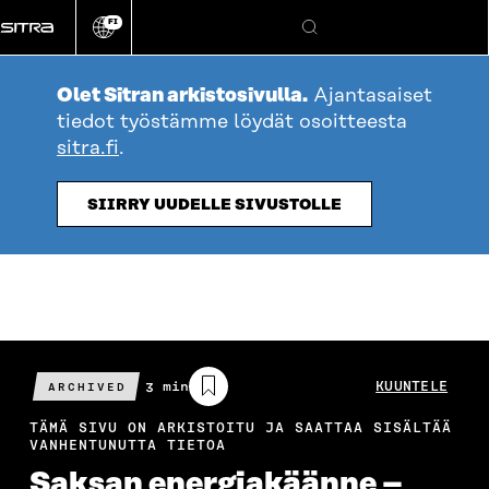
Siirry
FI
suoraan
Vaihda
Hae
sivuston
sisältöön
kieli
Olet Sitran arkistosivulla.
Ajantasaiset
tiedot työstämme löydät osoitteesta
sitra.fi
.
SIIRRY UUDELLE SIVUSTOLLE
Arvioitu
3 min
KUUNTELE
ARCHIVED
lukuaika
TÄMÄ SIVU ON ARKISTOITU JA SAATTAA SISÄLTÄÄ
VANHENTUNUTTA TIETOA
Saksan energiakäänne –