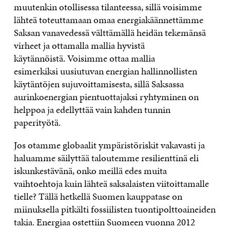
muutenkin otollisessa tilanteessa, sillä voisimme
lähteä toteuttamaan omaa energiakäännettämme
Saksan vanavedessä välttämällä heidän tekemänsä
virheet ja ottamalla mallia hyvistä
käytännöistä. Voisimme ottaa mallia
esimerkiksi uusiutuvan energian hallinnollisten
käytäntöjen sujuvoittamisesta, sillä Saksassa
aurinkoenergian pientuottajaksi ryhtyminen on
helppoa ja edellyttää vain kahden tunnin
paperityötä.
Jos otamme globaalit ympäristöriskit vakavasti ja
haluamme säilyttää taloutemme resilienttinä eli
iskunkestävänä, onko meillä edes muita
vaihtoehtoja kuin lähteä saksalaisten viitoittamalle
tielle? Tällä hetkellä Suomen kauppatase on
miinuksella pitkälti fossiilisten tuontipolttoaineiden
takia. Energiaa ostettiin Suomeen vuonna 2012