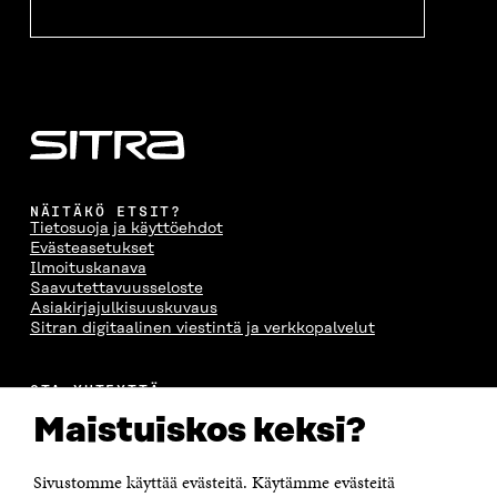
NÄITÄKÖ ETSIT?
Tietosuoja ja käyttöehdot
Evästeasetukset
Ilmoituskanava
Saavutettavuusseloste
Asiakirjajulkisuuskuvaus
Sitran digitaalinen viestintä ja verkkopalvelut
OTA YHTEYTTÄ
Suomen itsenäisyyden juhlarahasto Sitra
Maistuiskos keksi?
Itämerenkatu 11-13, PL 160,
00181 Helsinki
Sivustomme käyttää evästeitä. Käytämme evästeitä
Puhelin +358 294 618 991