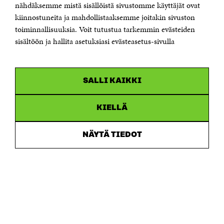
Sähköpostiosoite
nähdäksemme mistä sisällöistä sivustomme käyttäjät ovat
etunimi.sukunimi@sitra.fi tai sitra@sitra.fi
kiinnostuneita ja mahdollistaaksemme joitakin sivuston
Saapumisohjeet
toiminnallisuuksia. Voit tutustua tarkemmin evästeiden
sisältöön ja hallita asetuksiasi evästeasetus-sivulla
Y-tunnus 0202132-3
OLEMME NÄISSÄ SOMEISSA
SALLI KAIKKI
Facebook
Avautuu
uudessa
Linkedin
ikkunassa
KIELLÄ
Avautuu
uudessa
Youtube
ikkunassa
Avautuu
NÄYTÄ TIEDOT
uudessa
Instagram
ikkunassa
Avautuu
uudessa
ikkunassa