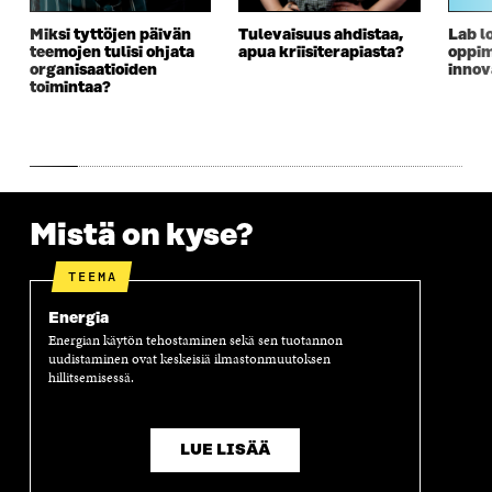
Miksi tyttöjen päivän
Tulevaisuus ahdistaa,
Lab lo
teemojen tulisi ohjata
apua kriisiterapiasta?
oppim
organisaatioiden
innov
toimintaa?
Mistä on kyse?
TEEMA
Energia
Energian käytön tehostaminen sekä sen tuotannon
uudistaminen ovat keskeisiä ilmastonmuutoksen
hillitsemisessä.
LUE LISÄÄ