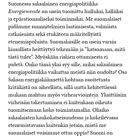
Suomessa saksalainen energiapolitiikka
Energiewende
on usein tuomittu hulluksi, kalliiksi
ja epärationaaliseksi toiminnaksi. Me suomalaiset
pidämme suunnitelmien laatimisesta, valmiista
ratkaisuista sekä etukäteen määritellyistä
etenemispoluista. Suomalaisille on usein varsin
kiusallista heittäytyä tekemään ja ”katsomaan, mitä
tästä tulee”. Myöskään riskien ottamisesta ei
pidetä. Onko tämä yksi syy sille, miksi saksalainen
energiapolitiikka vaikuttaa meistä niin oudolta? Osa
Saksan energiakäännettä kohtaan osoitetusta
kritiikistä on aiheellista, sillä uutta kehitettäessä
mukaan mahtuu myös virhearviointeja. Yksittäisiin
virheisiin takertuminen ei kuitenkaan oikeuta
tuomitsemaan koko toimintamallia. Olisiko
saksalaisten kaukokatseisuudessa ja kokeilevassa
etenemistavassa kuitenkin jotain, mistä me
suomalaiset voisimme ottaa oppia? Suomi on