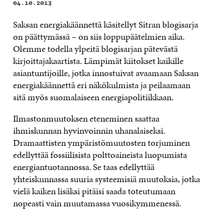
04.10.2013
Saksan energiakäännettä käsitellyt Sitran blogisarja
on päättymässä – on siis loppupäätelmien aika.
Olemme todella ylpeitä blogisarjan pätevästä
kirjoittajakaartista. Lämpimät kiitokset kaikille
asiantuntijoille, jotka innostuivat avaamaan Saksan
energiakäännettä eri näkökulmista ja peilaamaan
sitä myös suomalaiseen energiapolitiikkaan.
Ilmastonmuutoksen eteneminen saattaa
ihmiskunnan hyvinvoinnin uhanalaiseksi.
Dramaattisten ympäristömuutosten torjuminen
edellyttää fossiilisista polttoaineista luopumista
energiantuotannossa. Se taas edellyttää
yhteiskunnassa suuria systeemisiä muutoksia, jotka
vielä kaiken lisäksi pitäisi saada toteutumaan
nopeasti vain muutamassa vuosikymmenessä.