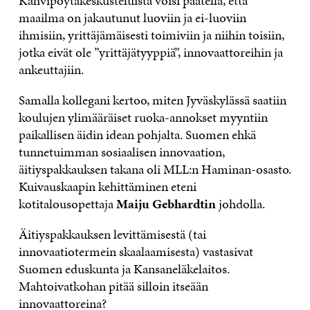
Kahvipöytäkeskusteluista voisi päätellä, että
maailma on jakautunut luoviin ja ei-luoviin
ihmisiin, yrittäjämäisesti toimiviin ja niihin toisiin,
jotka eivät ole ”yrittäjätyyppiä”, innovaattoreihin ja
ankeuttajiin.
Samalla kollegani kertoo, miten Jyväskylässä saatiin
koulujen ylimääräiset ruoka-annokset myyntiin
paikallisen äidin idean pohjalta. Suomen ehkä
tunnetuimman sosiaalisen innovaation,
äitiyspakkauksen takana oli MLL:n Haminan-osasto.
Kuivauskaapin kehittäminen eteni
kotitalousopettaja
Maiju Gebhardtin
johdolla.
Äitiyspakkauksen levittämisestä (tai
innovaatiotermein skaalaamisesta) vastasivat
Suomen eduskunta ja Kansaneläkelaitos.
Mahtoivatkohan pitää silloin itseään
innovaattoreina?