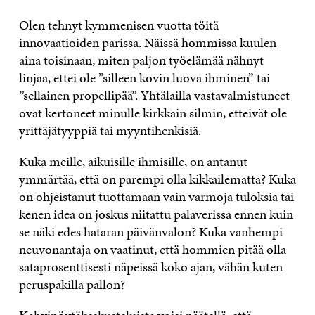
Olen tehnyt kymmenisen vuotta töitä
innovaatioiden parissa. Näissä hommissa kuulen
aina toisinaan, miten paljon työelämää nähnyt
linjaa, ettei ole ”silleen kovin luova ihminen” tai
”sellainen propellipää”. Yhtälailla vastavalmistuneet
ovat kertoneet minulle kirkkain silmin, etteivät ole
yrittäjätyyppiä tai myyntihenkisiä.
Kuka meille, aikuisille ihmisille, on antanut
ymmärtää, että on parempi olla kikkailematta? Kuka
on ohjeistanut tuottamaan vain varmoja tuloksia tai
kenen idea on joskus niitattu palaverissa ennen kuin
se näki edes hataran päivänvalon? Kuka vanhempi
neuvonantaja on vaatinut, että hommien pitää olla
sataprosenttisesti näpeissä koko ajan, vähän kuten
peruspakilla pallon?