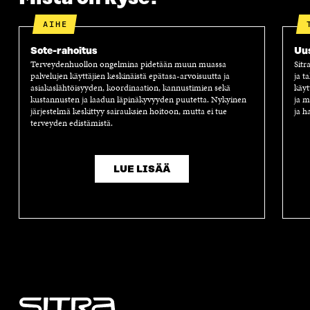
A
AIHE
Sote-rahoitus
Uus
Terveydenhuollon ongelmina pidetään muun muassa
Sitr
palvelujen käyttäjien keskinäistä epätasa-arvoisuutta ja
ja t
asiakaslähtöisyyden, koordinaation, kannustimien sekä
käyt
kustannusten ja laadun läpinäkyvyyden puutetta. Nykyinen
ja m
järjestelmä keskittyy sairauksien hoitoon, mutta ei tue
ja h
terveyden edistämistä.
LUE LISÄÄ