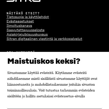
NÄITÄKÖ ETSIT?
Tietosuoja ja käyttöehdot
Evästeasetukset
Ilmoituskanava
Saavutettavuusseloste
Asiakirjajulkisuuskuvaus
Sitran digitaalinen viestintä ja verkkopalvelut
OTA YHTEYTTÄ
Suomen itsenäisyyden juhlarahasto Sitra
Maistuiskos keksi?
Itämerenkatu 11-13, PL 160,
00181 Helsinki
Sivustomme käyttää evästeitä. Käytämme evästeitä
Puhelin +358 294 618 991
Sähköpostiosoite
nähdäksemme mistä sisällöistä sivustomme käyttäjät ovat
etunimi.sukunimi@sitra.fi tai sitra@sitra.fi
kiinnostuneita ja mahdollistaaksemme joitakin sivuston
toiminnallisuuksia. Voit tutustua tarkemmin evästeiden
Saapumisohjeet
sisältöön ja hallita asetuksiasi evästeasetus-sivulla
Y-tunnus 0202132-3