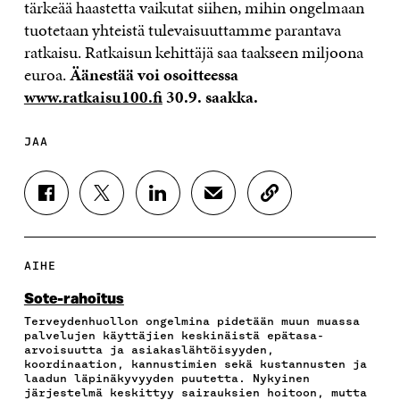
tärkeää haastetta vaikutat siihen, mihin ongelmaan
tuotetaan yhteistä tulevaisuuttamme parantava
ratkaisu. Ratkaisun kehittäjä saa taakseen miljoona
euroa.
Äänestää voi osoitteessa
www.ratkaisu100.fi
30.9. saakka.
JAA
J
J
J
J
K
A
A
A
A
O
A
A
A
A
P
F
T
L
S
I
A
W
I
Ä
O
AIHE
C
I
N
H
I
E
T
K
K
A
Sote-rahoitus
B
T
E
Ö
R
Terveydenhuollon ongelmina pidetään muun muassa
O
E
D
P
T
palvelujen käyttäjien keskinäistä epätasa-
O
R
I
O
I
arvoisuutta ja asiakaslähtöisyyden,
K
I
N
S
K
koordinaation, kannustimien sekä kustannusten ja
I
S
I
T
K
laadun läpinäkyvyyden puutetta. Nykyinen
S
S
S
I
E
järjestelmä keskittyy sairauksien hoitoon, mutta