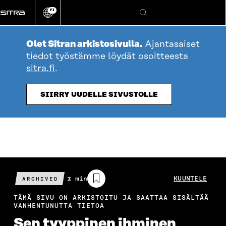
Siirry
FI
suoraan
Vaihda
Hae
sivuston
sisältöön
kieli
Olet Sitran arkistosivulla.
Ajantasaiset
tiedot työstämme löydät osoitteesta
sitra.fi
.
SIIRRY UUDELLE SIVUSTOLLE
Arvioitu
3 min
KUUNTELE
ARCHIVED
lukuaika
TÄMÄ SIVU ON ARKISTOITU JA SAATTAA SISÄLTÄÄ
VANHENTUNUTTA TIETOA
Sen tyyppinen ihminen