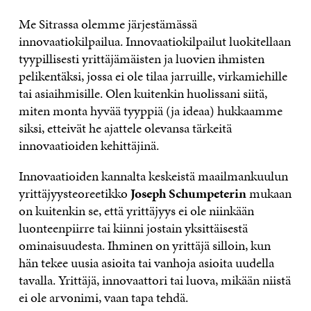
Me Sitrassa olemme järjestämässä
innovaatiokilpailua. Innovaatiokilpailut luokitellaan
tyypillisesti yrittäjämäisten ja luovien ihmisten
pelikentäksi, jossa ei ole tilaa jarruille, virkamiehille
tai asiaihmisille. Olen kuitenkin huolissani siitä,
miten monta hyvää tyyppiä (ja ideaa) hukkaamme
siksi, etteivät he ajattele olevansa tärkeitä
innovaatioiden kehittäjinä.
Innovaatioiden kannalta keskeistä maailmankuulun
yrittäjyysteoreetikko
Joseph Schumpeterin
mukaan
on kuitenkin se, että yrittäjyys ei ole niinkään
luonteenpiirre tai kiinni jostain yksittäisestä
ominaisuudesta. Ihminen on yrittäjä silloin, kun
hän tekee uusia asioita tai vanhoja asioita uudella
tavalla. Yrittäjä, innovaattori tai luova, mikään niistä
ei ole arvonimi, vaan tapa tehdä.