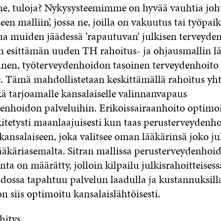
e, tuloja? Nykysysteemimme on hyvää vauhtia jo
een malliin’, jossa ne, joilla on vakuutus tai työpai
ua muiden jäädessä ’rapautuvan’ julkisen terveyd
an esittämän uuden TH rahoitus- ja ohjausmallin 
inen, työterveydenhoidon tasoinen terveydenhoito 
e. Tämä mahdollistetaan keskittämällä rahoitus yh
ä tarjoamalle kansalaiselle valinnanvapaus
enhoidon palveluihin. Erikoissairaanhoito optimo
kitetysti maanlaajuisesti kun taas perusterveydenh
kansalaiseen, joka valitsee oman lääkärinsä joko jul
 lääkäriasemalta. Sitran mallissa perusterveydenhoi
nta on määrätty, jolloin kilpailu julkisrahoitteisess
dossa tapahtuu palvelun laadulla ja kustannuksill
 siis optimoitu kansalaislähtöisesti.
hitys