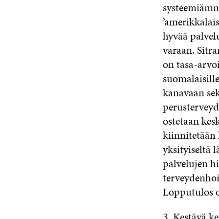
systeemiämm
’amerikkalais
hyvää palvel
varaan. Sitr
on tasa-arvo
suomalaisill
kanavaan sek
perusterveyd
ostetaan kes
kiinnitetään 
yksityiseltä
palvelujen hi
terveydenhoi
Lopputulos on
3. Kestävä ke