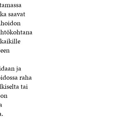
htamassa
kka saavat
enhoidon
lähtökohtana
kaikille
teen
idaan ja
oidossa raha
kiselta tai
don
a
a.