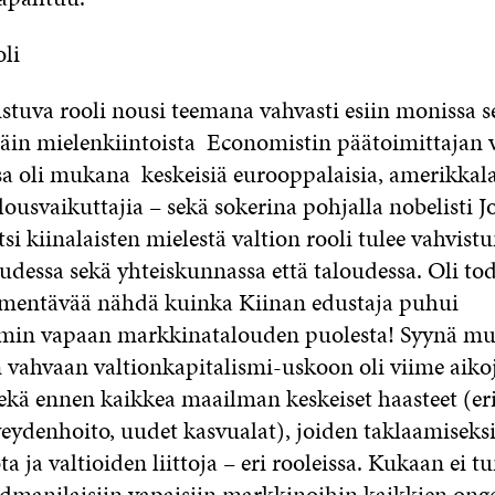
oli
stuva rooli nousi teemana vahvasti esiin monissa ses
ttäin mielenkiintoista Economistin päätoimittajan
sa oli mukana keskeisiä eurooppalaisia, amerikkala
alousvaikuttajia – sekä sokerina pohjalla nobelisti Jo
si kiinalaisten mielestä valtion rooli tulee vahvis
udessa sekä yhteiskunnassa että taloudessa. Oli to
entävää nähdä kuinka Kiinan edustaja puhui
in vapaan markkinatalouden puolesta! Syynä mu
n vahvaan valtionkapitalismi-uskoon oli viime aiko
sekä ennen kaikkea maailman keskeiset haasteet (er
veydenhoito, uudet kasvualat), joiden taklaamiseksi
ta ja valtioiden liittoja – eri rooleissa. Kukaan ei 
dmanilaisiin vapaisiin markkinoihin kaikkien ong