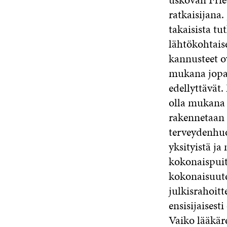
ratkaisijana.
takaisista tu
lähtökohtais
kannusteet ov
mukana jopa o
edellyttävät.
olla mukana 
rakennetaan 
terveydenhuol
yksityistä ja
kokonaispuitt
kokonaisuut
julkisrahoit
ensisijaisest
Vaiko lääkär