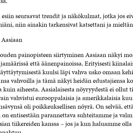
sa.
n esiin seuraavat trendit ja näkökulmat, jotka jos ei
iäni, niin ainakin tarkensivat katsettani ja mieltän
e Aasiaan
uden painopisteen siirtyminen Aasiaan näkyi mon
ujamäärissä että äänenpainoissa. Erityisesti kiinalai
käyttäytymisestä kuulsi läpi vahva usko omaan keh
vansa vahvoilla ja tämä näkyi heidän edustajiensa 
a kuin aiheesta. Aasialaisesta nöyryydestä ei ollut 
ain vahvistui eurooppalaisia ja amerikkalaisia kuu
sävynsä oli poikkeuksellisen nöyrä. On selvää, et
 on entisestään parannettava suhteitamme ja va
sian tiikereiden kanssa – jos ja kun haluamme olla 
tapahtuu.