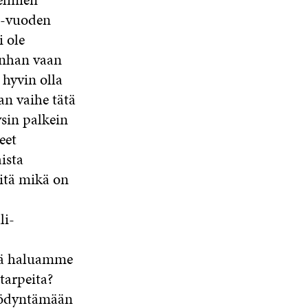
50-vuoden
i ole
unhan vaan
 hyvin olla
an vaihe tätä
ysin palkein
eet
ista
iitä mikä on
li-
itä haluamme
tarpeita?
hyödyntämään