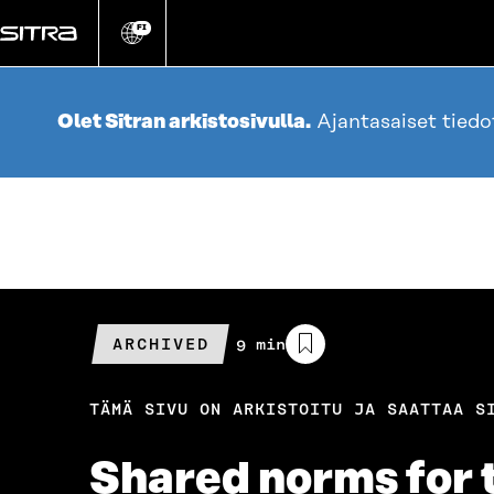
Siirry
suoraan
FI
Vaihda
sivuston
sisältöön
kieli
Olet Sitran arkistosivulla.
Ajantasaiset tied
ARCHIVED
Arvioitu
9 min
lukuaika
TÄMÄ SIVU ON ARKISTOITU JA SAATTAA S
Shared norms for t