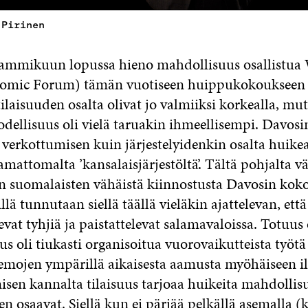
 Pirinen
tammikuun lopussa hieno mahdollisuus osallistu
omic Forum) tämän vuotiseen huippukokoukseen 
laisuuden osalta olivat jo valmiiksi korkealla, mut
odellisuus oli vielä taruakin ihmeellisempi. Davosi
, verkottumisen kuin järjestelyidenkin osalta huike
amattomalta ’kansalaisjärjestöltä’. Tältä pohjalta v
n suomalaisten vähäistä kiinnostusta Davosin kok
lä tunnutaan siellä täällä vieläkin ajattelevan, että 
levat tyhjiä ja paistattelevat salamavaloissa. Totuu
us oli tiukasti organisoitua vuorovaikutteista työ
eemojen ympärillä aikaisesta aamusta myöhäiseen 
isen kannalta tilaisuus tarjoaa huikeita mahdollis
 sen osaavat. Siellä kun ei pärjää pelkällä asemalla (