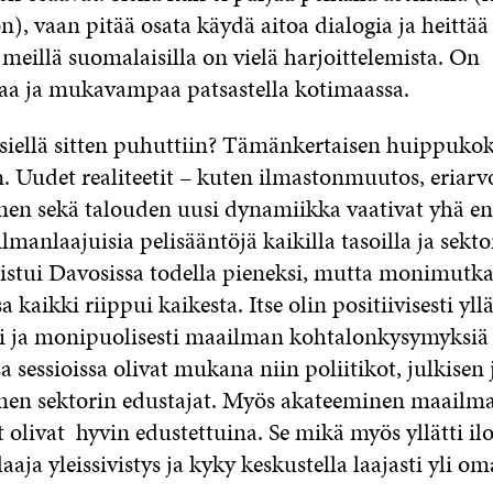
on), vaan pitää osata käydä aitoa dialogia ja heittää
 meillä suomalaisilla on vielä harjoittelemista. On
aa ja mukavampaa patsastella kotimaassa.
siellä sitten puhuttiin? Tämänkertaisen huippuko
n. Uudet realiteetit – kuten ilmastonmuutos, eriar
nen sekä talouden uusi dynamiikka vaativat yhä 
lmanlaajuisia pelisääntöjä kaikilla tasoilla ja sektor
stui Davosissa todella pieneksi, mutta monimutka
a kaikki riippui kaikesta. Itse olin positiivisesti yllä
ti ja monipuolisesti maailman kohtalonkysymyksiä k
a sessioissa olivat mukana niin poliitikot, julkisen 
en sektorin edustajat. Myös akateeminen maailma
 olivat hyvin edustettuina. Se mikä myös yllätti iloi
laaja yleissivistys ja kyky keskustella laajasti yli o