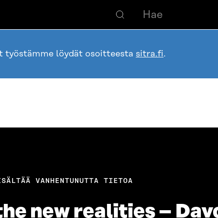
ot työstämme löydät osoitteesta
sitra.fi
.
ISÄLTÄÄ VANHENTUNUTTA TIETOA
he new realities – Dav