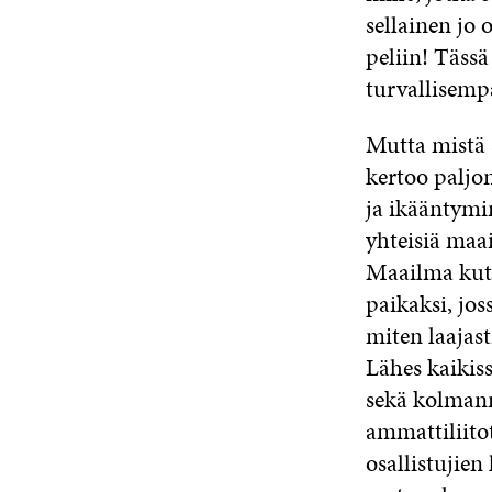
sellainen jo 
peliin! Tässä
turvallisemp
Mutta mistä 
kertoo paljo
ja ikääntymi
yhteisiä maai
Maailma kuti
paikaksi, joss
miten laajas
Lähes kaikiss
sekä kolmann
ammattiliitot
osallistujien 