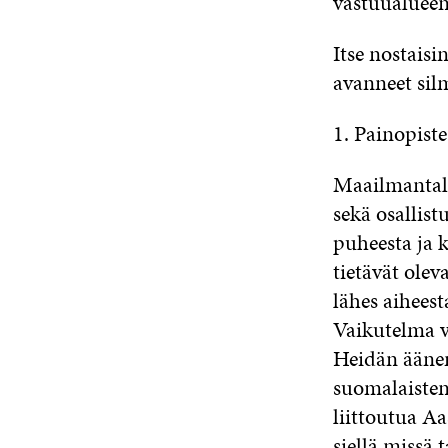
vastuualueen
Itse nostaisi
avanneet silm
1. Painopist
Maailmantalo
sekä osallist
puheesta ja 
tietävät ole
lähes aiheest
Vaikutelma v
Heidän äänen
suomalaisten
liittoutua Aa
siellä missä 