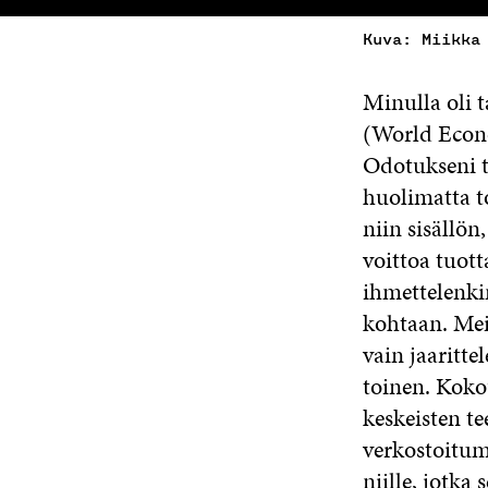
Kuva: Miikka
Minulla oli 
(World Econ
Odotukseni ti
huolimatta t
niin sisällön
voittoa tuott
ihmettelenki
kohtaan. Meil
vain jaaritte
toinen. Koko
keskeisten t
verkostoitum
niille, jotka