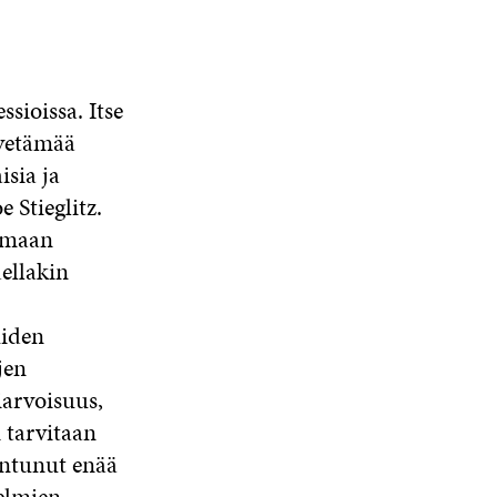
sioissa. Itse
 vetämää
isia ja
e Stieglitz.
tumaan
dellakin
iden
jen
iarvoisuus,
 tarvitaan
tuntunut enää
elmien