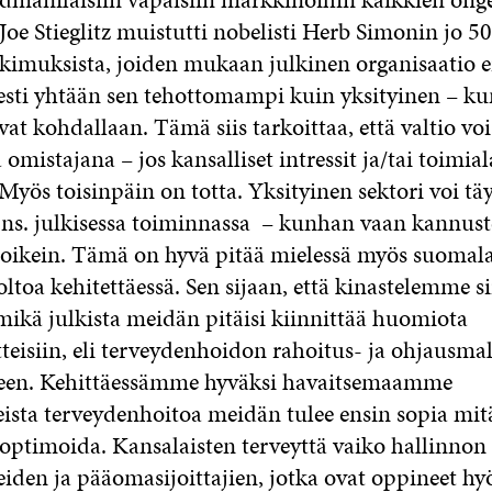
 Joe Stieglitz muistutti nobelisti Herb Simonin jo 
tkimuksista, joiden mukaan julkinen organisaatio e
esti yhtään sen tehottomampi kuin yksityinen – k
at kohdallaan. Tämä siis tarkoittaa, että valtio voi
mistajana – jos kansalliset intressit ja/tai toimial
 Myös toisinpäin on totta. Yksityinen sektori voi tä
ns. julkisessa toiminnassa – kunhan vaan kannust
oikein. Tämä on hyvä pitää mielessä myös suomala
toa kehitettäessä. Sen sijaan, että kinastelemme s
 mikä julkista meidän pitäisi kiinnittää huomiota
eisiin, eli terveydenhoidon rahoitus- ja ohjausmal
een. Kehittäessämme hyväksi havaitsemaamme
teista terveydenhoitoa meidän tulee ensin sopia m
i optimoida. Kansalaisten terveyttä vaiko hallinnon 
eiden ja pääomasijoittajien, jotka ovat oppineet 