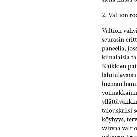
2. Valtion ro
Valtion vahvi
seurasin eri
paneelia, jos
kiinalaisia t
Kaikkien pait
lähitulevaisu
hieman hämm
voimakkaimm
yllättävänki
talouskriisi 
köyhyys, ter
vahvaa valtio
uskovan Frie