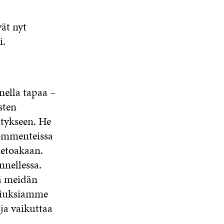
A
A
N
A
vät nyt
S
i.
S
A
ella tapaa –
sten
itykseen. He
kommenteissa
tietoakaan.
nnellessa.
tä meidän
lmiuksiamme
ja vaikuttaa