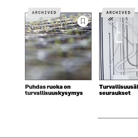
S
Ä
A
A
ARCHIVED
ARCHIVED
A
V
V
A
A
U
U
T
T
U
U
U
U
U
U
U
U
D
D
E
E
S
S
S
Puhdas ruoka on
Turvallisuusä
S
A
turvallisuuskysymys
seuraukset
A
I
I
K
K
K
K
U
U
N
N
A
A
S