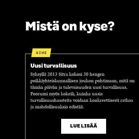
S
S
S
A
A
Mistä on kyse?
AIHE
Uusi turvallisuus
Syksyllä 2013 Sitra kokosi 30 hengen
poikkiyhteiskunnallisen joukon pohtimaan, mitä on
tämän päivän ja tulevaisuuden uusi turvallisuus.
Foorumi myös kokeili, kuinka uusia
turvallisuushaasteita voidaan konkreettisesti ratkoa
ja mahdollisuuksia edistää.
LUE LISÄÄ