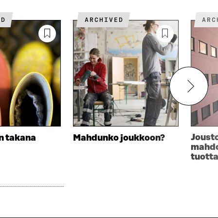
ED
ARCHIVED
AR
Joust
n takana
Mahdunko joukkoon?
mahdol
tuotta