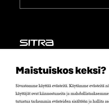
NÄITÄKÖ ETSIT?
Tietosuoja ja käyttöehdot
Maistuiskos keksi?
Evästeasetukset
Ilmoituskanava
Saavutettavuusseloste
Sivustomme käyttää evästeitä. Käytämme evästeitä 
Asiakirjajulkisuuskuvaus
käyttäjät ovat kiinnostuneita ja mahdollistaaksemme 
Sitran digitaalinen viestintä ja
tutustua tarkemmin evästeiden sisältöön ja hallita as
verkkopalvelut