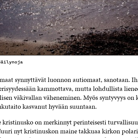
Säilynoja
maat synnyttävät luonnon autiomaat, sanotaan. 
verisyydessään kammottava, mutta lohdullista liene
alisen väkivallan väheneminen. Myös syntyvyys on k
lukutaito kasvanut hyvään suuntaan.
 kristinusko on merkinnyt perinteisesti turvallisuu
Juuri nyt kristinuskon maine takkuaa kirkon polar