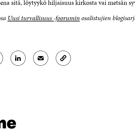
sena sitä, löytyykö hiljaisuus kirkosta vai metsän s
osa
Uusi turvallisuus -foorumin
osalistujien blogisar
J
J
K
A
A
O
A
A
P
L
S
I
I
Ä
O
N
H
I
K
K
A
E
Ö
R
D
P
T
I
O
I
me
N
S
K
I
T
K
S
I
E