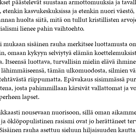
kset päästelevät suustaan armottomuuksia ja taval
 etenkin kasvukeskuksissa ja etenkin nuori väestö,
nnan huolta siitä, mitä on tullut kristillisten arvoje
alismi lienee pahin vaihtoehto.
 mukaan sisäinen rauha merkitsee luottamusta o
n, omaan kykyyn selviytyä elämän koettelemuksista
a. Itseensä luottava, turvallisin mielin elävä ihmin
 lähimmäiseensä, tämän ulkomuodosta, silmien vär
i tehtävästä riippumatta. Epävakaus sisimmässä pu
ena, josta pahimmillaan kärsivät vallattomat ja v
erheen lapset.
ikkaasti nousevaan nuorisoon, sillä oman aikamm
a öklöpopulistinen rasismi ovat jo herättäneet ter
 Sisäinen rauha asettuu sieluun hiljaisuuden kautta