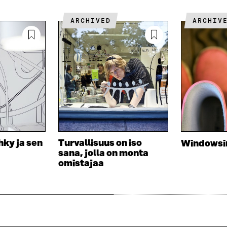
S
L
L
Ä
L
I
ARCHIVED
ARCHIV
A
A
N
V
A
L
A
V
I
U
A
N
T
U
K
U
T
K
U
U
I
U
U
U
U
D
U
E
D
S
E
hky ja sen
Turvallisuus on iso
Windowsi
S
S
sana, jolla on monta
A
S
omistajaa
I
A
K
I
K
K
U
K
N
U
A
N