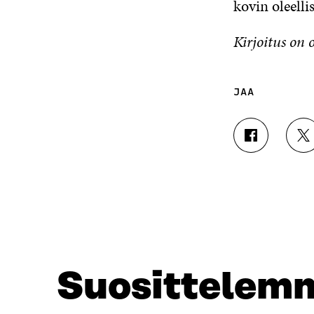
kovin oleelli
Kirjoitus on 
JAA
J
J
A
A
A
A
F
T
A
W
C
I
E
T
B
T
O
E
O
R
Suosittelem
K
I
I
S
S
S