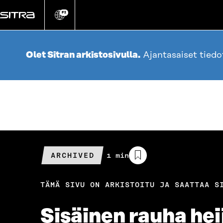
Siirry
suoraan
FI
Vaihda
sivuston
sisältöön
kieli
Olet Sitran arkistosivulla.
Ajantasaiset tied
ARCHIVED
Arvioitu
1 min
lukuaika
TÄMÄ SIVU ON ARKISTOITU JA SAATTAA S
Sisäinen rauha hei