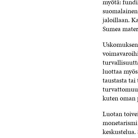
myötä: fundi
suomalainen,
jaloillaan. Ka
Sumea materi
Uskomukseni
voimavaroihi
turvallisuutt
luottaa myös
taustasta ta
turvattomuut
kuten oman p
Luotan toive
monetarismi j
keskustelua.