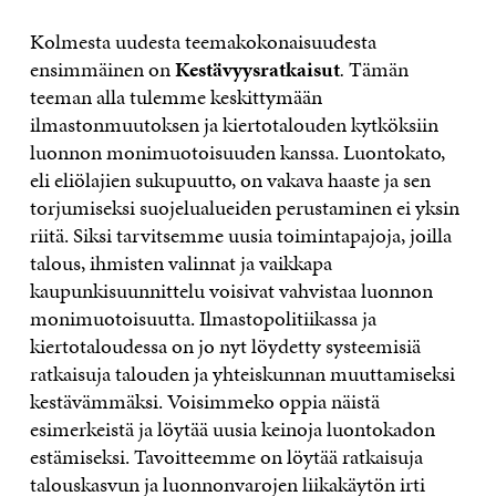
Kolmesta uudesta teemakokonaisuudesta
ensimmäinen on
Kestävyysratkaisut
.
Tämän
teeman alla tulemme keskittymään
ilmastonmuutoksen ja kiertotalouden kytköksiin
luonnon monimuotoisuuden kanssa. Luontokato,
eli eliölajien sukupuutto, on vakava haaste ja sen
torjumiseksi suojelualueiden perustaminen ei yksin
riitä. Siksi tarvitsemme uusia toimintapajoja, joilla
talous, ihmisten valinnat ja vaikkapa
kaupunkisuunnittelu voisivat vahvistaa luonnon
monimuotoisuutta. Ilmastopolitiikassa ja
kiertotaloudessa on jo nyt löydetty systeemisiä
ratkaisuja talouden ja yhteiskunnan muuttamiseksi
kestävämmäksi. Voisimmeko oppia näistä
esimerkeistä ja löytää uusia keinoja luontokadon
estämiseksi. Tavoitteemme on löytää ratkaisuja
talouskasvun ja luonnonvarojen liikakäytön irti