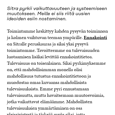
Sitra pyrkii vaikuttavuuteen ja systeemiseen
muutokseen. Meille ei siis riitä uusien
ideoiden esiin nostaminen.
Toimintamme keskittyy kahden pysyvän toiminnon
ja kolmen vaihtuvan teeman ympärille.
Ennakointi
on Sitralle peruskauraa ja siksi yksi pysyvä
toimintomme. Tavoitteemme on tulevaisuuden
luotaamisen lisäksi levittää ennakointitietoa.
Tulevaisuus on toisenlainen. Siksi pyrkimyksemme
on, että mahdollisimman monella olisi
mahdollisuus tutustua ennakointitietoon ja
muodostaa omaa kuvaansa mahdollisista
tulevaisuuksista. Emme pyri ennustamaan
tulevaisuutta, mutta havaitsemaan muutosvoimia,
jotka vaikuttavat elämäämme. Mahdollisten
tulevaisuuksien ymmärtäminen on osa
yleissivistystä ja tärkeää myös siksi, jotta