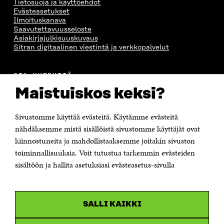
Tietosuoja ja käyttöehdot
Evästeasetukset
Ilmoituskanava
Saavutettavuusseloste
Asiakirjajulkisuuskuvaus
Sitran digitaalinen viestintä ja verkkopalvelut
OTA YHTEYTTÄ
Suomen itsenäisyyden juhlarahasto Sitra
Maistuiskos keksi?
Itämerenkatu 11-13, PL 160,
00181 Helsinki
Sivustomme käyttää evästeitä. Käytämme evästeitä
Puhelin +358 294 618 991
Sähköpostiosoite
nähdäksemme mistä sisällöistä sivustomme käyttäjät ovat
etunimi.sukunimi@sitra.fi tai sitra@sitra.fi
kiinnostuneita ja mahdollistaaksemme joitakin sivuston
Saapumisohjeet
toiminnallisuuksia. Voit tutustua tarkemmin evästeiden
sisältöön ja hallita asetuksiasi evästeasetus-sivulla
Y-tunnus 0202132-3
OLEMME NÄISSÄ SOMEISSA
SALLI KAIKKI
Facebook
Avautuu
uudessa