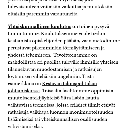
tulevaisuuteen voitaisiin vaikuttaa ja muutoksiin
oltaisiin paremmin varautuneita.
Yhteiskunnallinen
koulutus
on toinen pysyvä
toimintomme. Koulutuksemme ei ole tiedon
kaatamista opiskelijoiden päähän, vaan metodimme
perustuvat pikemminkin törmäyttämiseen ja
yhdessä tekemiseen. Tavoitteenamme on
mahdollistaa eri puolilta tuleville ihmisille yhteisen
tilannekuvan muodostamisen ja ratkaisujen
löytämisen viheliäisiin ongelmiin. Tästä
esimerkkinä on
Kestävän talouspolitiikan
johtamiskurssi
. Toisaalta fasilitoimme oppimista
muutoksentekijäyhteisö
Sitra Labin
kautta
vaihtuvissa teemoissa, joissa erilaiset tiimit etsivät
ratkaisuja vaikkapa luonnon monimuotoisuuden
lisäämiseksi tai yhteiskunnallisen osallisuuden
vahvistamiseksi.