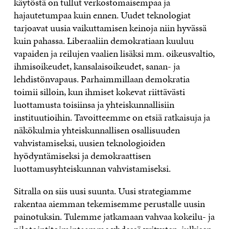
käytöstä on tullut verkostomaisempaa ja
hajautetumpaa kuin ennen. Uudet teknologiat
tarjoavat uusia vaikuttamisen keinoja niin hyvässä
kuin pahassa. Liberaaliin demokratiaan kuuluu
vapaiden ja reilujen vaalien lisäksi mm. oikeusvaltio,
ihmisoikeudet, kansalaisoikeudet, sanan- ja
lehdistönvapaus. Parhaimmillaan demokratia
toimii silloin, kun ihmiset kokevat riittävästi
luottamusta toisiinsa ja yhteiskunnallisiin
instituutioihin. Tavoitteemme on etsiä ratkaisuja ja
näkökulmia yhteiskunnallisen osallisuuden
vahvistamiseksi, uusien teknologioiden
hyödyntämiseksi ja demokraattisen
luottamusyhteiskunnan vahvistamiseksi.
Sitralla on siis uusi suunta. Uusi strategiamme
rakentaa aiemman tekemisemme perustalle uusin
painotuksin. Tulemme jatkamaan vahvaa kokeilu- ja