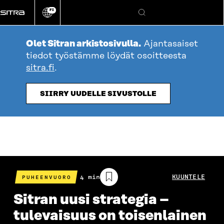
Siirry
FI
suoraan
Vaihda
Hae
sivuston
sisältöön
kieli
Olet Sitran arkistosivulla.
Ajantasaiset
tiedot työstämme löydät osoitteesta
sitra.fi
.
SIIRRY UUDELLE SIVUSTOLLE
Arvioitu
4 min
KUUNTELE
PUHEENVUORO
lukuaika
Sitran uusi strategia –
tulevaisuus on toisenlainen