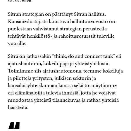
18.12.2020
Sitran strategian on päättänyt Sitran hallitus.
Kansanedustajista koostuva hallintoneuvosto on
puolestaan vahvistanut strategian perusteella
tehtävät henkilöstö- ja rahoitusresurssit tuleville
vuosille.
Sitra on jatkossakin ”think, do and connect tank” eli
ajatushautomo, kokeilupaja ja yhteistyöalusta.
Toimimme siis ajatushautomona, teemme kokeiluja
ja pilotteja yritysten, julkisen sektorin ja
kansalaisyhteiskunnan kanssa sekä törmäytämme
eri elämänaloilta tulevia ihmisiä, jotta he voisivat
muodostaa yhteistä tilannekuvaa ja ratkoa yhteisiä
haasteita.
“