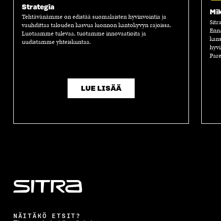
Strategia
Mik
Tehtävänämme on edistää suomalaisten hyvinvointia ja
Sitr
vauhdittaa talouden kasvua luonnon kantokyvyn rajoissa.
Enn
Luotaamme tulevaa, tuotamme innovaatioita ja
kans
uudistamme yhteiskuntaa.
hyvi
Pare
LUE LISÄÄ
NÄITÄKÖ ETSIT?