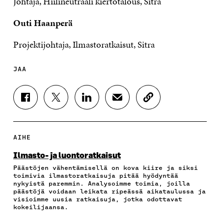
Johtaja, Hiilineutraali kiertotalous, Sitra
Outi Haanperä
Projektijohtaja, Ilmastoratkaisut, Sitra
JAA
J
J
J
J
K
A
A
A
A
O
A
A
A
A
P
F
T
L
S
I
A
W
I
Ä
O
AIHE
C
I
N
H
I
E
T
K
K
A
Ilmasto- ja luontoratkaisut
B
T
E
Ö
R
Päästöjen vähentämisellä on kova kiire ja siksi
O
E
D
P
T
toimivia ilmastoratkaisuja pitää hyödyntää
O
R
I
O
I
nykyistä paremmin. Analysoimme toimia, joilla
K
I
N
S
K
päästöjä voidaan leikata ripeässä aikataulussa ja
I
S
I
T
K
visioimme uusia ratkaisuja, jotka odottavat
S
S
S
I
E
kokeilijaansa.
S
Ä
S
L
L