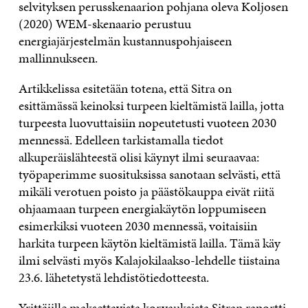
selvityksen perusskenaarion pohjana oleva Koljosen
(2020) WEM-skenaario perustuu
energiajärjestelmän kustannuspohjaiseen
mallinnukseen.
Artikkelissa esitetään
totena, että Sitra on
esittämässä keinoksi turpeen kieltämistä lailla, jotta
turpeesta luovuttaisiin nopeutetusti vuoteen 2030
mennessä. Edelleen tarkistamalla tiedot
alkuperäislähteestä olisi käynyt ilmi seuraavaa:
työpaperimme suosituksissa sanotaan selvästi, että
mikäli verotuen poisto ja päästökauppa eivät riitä
ohjaamaan turpeen energiakäytön loppumiseen
esimerkiksi vuoteen 2030 mennessä, voitaisiin
harkita turpeen käytön kieltämistä lailla. Tämä käy
ilmi selvästi myös Kalajokilaakso-lehdelle tiistaina
23.6. lähetetystä lehdistötiedotteesta.
Yrittäjille maksettavista korvauksista Sitran raportti