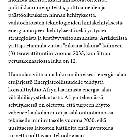
politiikkatoimenpiteistä, polttoaineiden ja
päästöoikeuksien hinnan kehityksestä,
vaihtoehtoisten teknologioiden hintakehityksestä,
energiantarpeen kehityksestä sekä yritysten
strategioista ja kestävyyssitoumuksista. Artikkelissa
yrittäjä Hannula viittaa ”oikeana lukuna” kolmeen
(3) terawattituntiin vuonna 2035, kun Sitran
perusskenaariossa luku on 12.
Hannulan viittaama luku on ilmeisesti energia-alan
etujärjestö Energiateollisuudelle tehdystä
konsulttiyhtiö Afryn laatimasta energia-alan
vähähiilisyystiekartasta. Afryn tekemässä
selvityksessä on oletettu, että turpeen käyttö
vähenee kaukolämmön ja sähköntuotannossa
tekniselle minimitasolle vuonna 2030, eikä
uusittaessa laitosten kattiloita enää investoida
turvetta polttavaan teknologiaan.