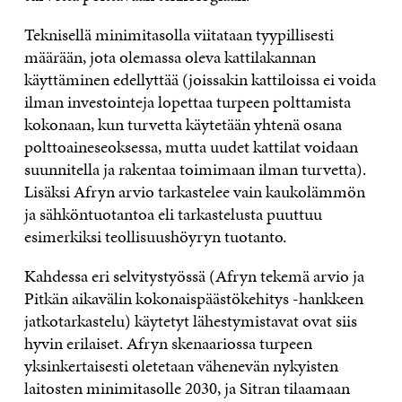
Teknisellä minimitasolla viitataan tyypillisesti
määrään, jota olemassa oleva kattilakannan
käyttäminen edellyttää (joissakin kattiloissa ei voida
ilman investointeja lopettaa turpeen polttamista
kokonaan, kun turvetta käytetään yhtenä osana
polttoaineseoksessa, mutta uudet kattilat voidaan
suunnitella ja rakentaa toimimaan ilman turvetta).
Lisäksi Afryn arvio tarkastelee vain kaukolämmön
ja sähköntuotantoa eli tarkastelusta puuttuu
esimerkiksi teollisuushöyryn tuotanto.
Kahdessa eri selvitystyössä (Afryn tekemä arvio ja
Pitkän aikavälin kokonaispäästökehitys -hankkeen
jatkotarkastelu) käytetyt lähestymistavat ovat siis
hyvin erilaiset. Afryn skenaariossa turpeen
yksinkertaisesti oletetaan vähenevän nykyisten
laitosten minimitasolle 2030, ja Sitran tilaamaan