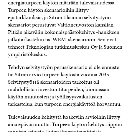
energiaturpeen käytön määrään tulevaisuudessa.
Turpeen käytön skenaarioihin liittyy
epätarkkuuksia, ja Sitran tilaaman selvitystyön
skenaariot perustuvat Valtioneuvoston kanslian
Pitkän aikavälin kokonaispäästökehitys -hankkeen
jatkotarkastelun ns. WEM-skenaarioon. Sen ovat
tehneet Teknologian tutkimuskeskus Oy ja Suomen
ympäristökeskus.
Tehdyn selvitystyön perusskenaario ei ole ennuste
tai Sitran arvio turpeen käytöstä vuonna 2035.
Selvitystyössä skenaarioiden tarkoitus oli
mahdollistaa investointitarpeiden, biomassan
käytön muutosten ja työllisyysvaikutusten
tarkastelua, kun turpeen energiakäyttöä korvautuu.
Tulevaisuuden kehitystä koskeviin arvioihin liittyy
aina epävarmuutta. Turpeen käytön kehitys riippuu
monista asioista, kuten ilmastotavoitteista,