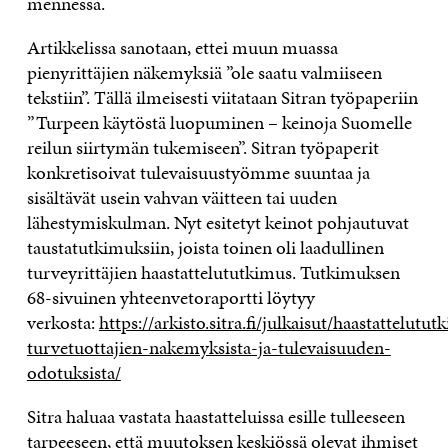
mennessä.
Artikkelissa sanotaan, ettei muun muassa
pienyrittäjien näkemyksiä ”ole saatu valmiiseen
tekstiin”. Tällä ilmeisesti viitataan Sitran työpaperiin
”Turpeen käytöstä luopuminen – keinoja Suomelle
reilun siirtymän tukemiseen”. Sitran työpaperit
konkretisoivat tulevaisuustyömme suuntaa ja
sisältävät usein vahvan väitteen tai uuden
lähestymiskulman. Nyt esitetyt keinot pohjautuvat
taustatutkimuksiin, joista toinen oli laadullinen
turveyrittäjien haastattelututkimus. Tutkimuksen
68-sivuinen yhteenvetoraportti löytyy
verkosta:
https://arkisto.sitra.fi/julkaisut/haastattelutu
turvetuottajien-nakemyksista-ja-tulevaisuuden-
odotuksista/
Sitra haluaa
vastata haastatteluissa esille tulleeseen
tarpeeseen, että muutoksen keskiössä olevat ihmiset