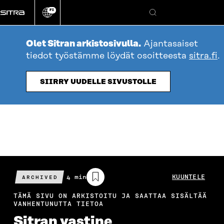
Siirry
FI
suoraan
Vaihda
Hae
sivuston
sisältöön
kieli
Olet Sitran arkistosivulla.
Ajantasaiset
tiedot työstämme löydät osoitteesta
sitra.fi
.
SIIRRY UUDELLE SIVUSTOLLE
Arvioitu
4 min
KUUNTELE
ARCHIVED
lukuaika
TÄMÄ SIVU ON ARKISTOITU JA SAATTAA SISÄLTÄÄ
VANHENTUNUTTA TIETOA
Sitran vastine