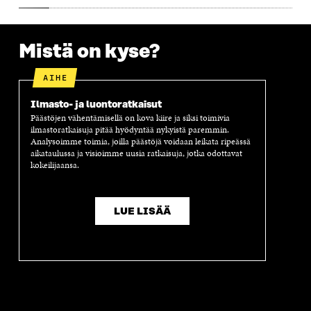
Mistä on kyse?
AIHE
Ilmasto- ja luontoratkaisut
Päästöjen vähentämisellä on kova kiire ja siksi toimivia
ilmastoratkaisuja pitää hyödyntää nykyistä paremmin.
Analysoimme toimia, joilla päästöjä voidaan leikata ripeässä
aikataulussa ja visioimme uusia ratkaisuja, jotka odottavat
kokeilijaansa.
LUE LISÄÄ