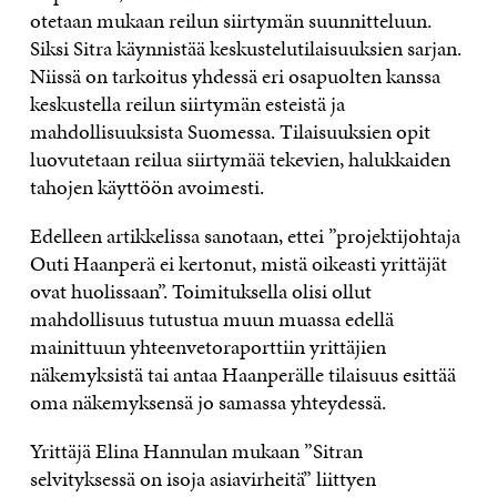
otetaan mukaan reilun siirtymän suunnitteluun.
Siksi Sitra käynnistää keskustelutilaisuuksien sarjan.
Niissä on tarkoitus yhdessä eri osapuolten kanssa
keskustella reilun siirtymän esteistä ja
mahdollisuuksista Suomessa. Tilaisuuksien opit
luovutetaan reilua siirtymää tekevien, halukkaiden
tahojen käyttöön avoimesti.
Edelleen artikkelissa sanotaan, ettei ”projektijohtaja
Outi Haanperä ei kertonut, mistä oikeasti yrittäjät
ovat huolissaan”. Toimituksella olisi ollut
mahdollisuus tutustua muun muassa edellä
mainittuun yhteenvetoraporttiin yrittäjien
näkemyksistä tai antaa Haanperälle tilaisuus esittää
oma näkemyksensä jo samassa yhteydessä.
Yrittäjä Elina Hannulan
mukaan ”Sitran
selvityksessä on isoja asiavirheitä” liittyen