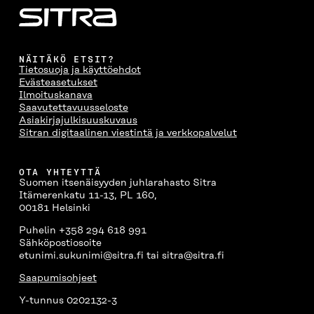
NÄITÄKÖ ETSIT?
Tietosuoja ja käyttöehdot
Evästeasetukset
Ilmoituskanava
Saavutettavuusseloste
Asiakirjajulkisuuskuvaus
Sitran digitaalinen viestintä ja verkkopalvelut
OTA YHTEYTTÄ
Suomen itsenäisyyden juhlarahasto Sitra
Itämerenkatu 11-13, PL 160,
00181 Helsinki
Puhelin +358 294 618 991
Sähköpostiosoite
etunimi.sukunimi@sitra.fi tai sitra@sitra.fi
Saapumisohjeet
Y-tunnus 0202132-3