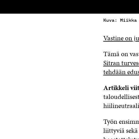
Kuva: Miikka
Vastine on j
Tämä on vast
Sitran turve
tehdään edus
Artikkeli vii
taloudellise
hiilineutraa
Työn ensimmä
liittyviä se