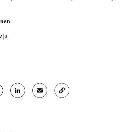
onen
aja
J
J
K
A
A
O
A
A
P
L
S
I
I
Ä
O
N
H
I
K
K
A