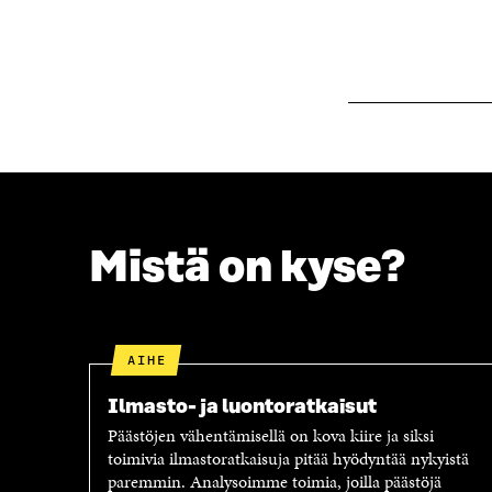
K
K
K
U
U
N
N
A
A
S
S
S
S
A
A
Mistä on kyse?
AIHE
Ilmasto- ja luontoratkaisut
Päästöjen vähentämisellä on kova kiire ja siksi
toimivia ilmastoratkaisuja pitää hyödyntää nykyistä
paremmin. Analysoimme toimia, joilla päästöjä