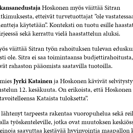
 kansanedustaja
Hoskonen myös väittää Sitran
tkimuksesta, etteivät turvetuottajat ”ole vastatessa
teja käytetään”. Konteksti on tuotu esille haastat
irjeessä sekä kerrattu vielä haastattelun aluksi.
s väittää Sitran työn rahoituksen tulevan edusku
sti ole. Sitra ei saa toimintaansa budjettirahoitusta
ät rahaston pääomista saatavilla tuotoilla.
iamies
Jyrki Katainen
ja Hoskonen kävivät selvitysty
stelun 12. kesäkuuta. On erikoista, että Hoskonen 
”tavoitelleensa Kataista tuloksetta”.
n lähtenyt tarpeesta rakentaa vuoropuhelua sekä rei
lalla työskenteleville, jotka ovat muutoksen keskiös
keinoja saavuttaa kestävää hyvinvointia maapallon