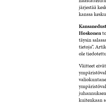
haastattelutu
järjestää kes
kanssa keskus
Kansanedust
Hoskonen
to
täysin salass
tietoja”. Art
ole tiedotett
Väitteet eivä
ympäristövali
valiokuntaneu
ympäristöval
juhannuksen j
kuitenkaan s