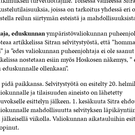
tkimuksen turvetuottajille. Toisessa vaiheessa Sitr
kustelutilaisuuksia, joissa on tarkoitus yhdessä eri
tella reilun siirtymän esteistä ja mahdollisuuksis
aja, eduskunnan
ympäristövaliokunnan puheenjo
teaa artikkelissa Sitran selvitystyöstä, että ”homm
a” ja ”edes valiokunnan puheenjohtaja ei ole saanut 
ikkelissa nostetaan esiin myös Hoskosen näkemys, ” e
u eduskunnalle ollenkaan”.
t pidä paikkansa. Selvitystyötä on esitelty 20. helm
okunnalle ja tilaisuuden aineisto on lähetetty
vokselle esittelyn jälkeen. 1. kesäkuuta Sitra ehdo
iokunnalle mahdollisuutta selvityksen läpikäyntii
älkeisellä viikolla. Valiokunnan aikatauluihin esit
opinut.