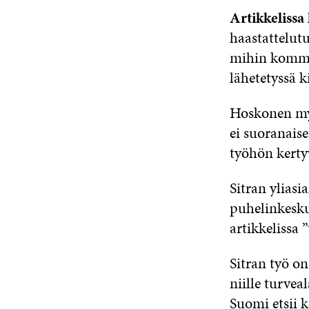
Artikkelissa
haastattelutu
mihin komment
lähetetyssä k
Hoskonen myö
ei suoranaise
työhön kertyv
Sitran ylias
puhelinkesku
artikkelissa 
Sitran työ o
niille turvea
Suomi etsii 