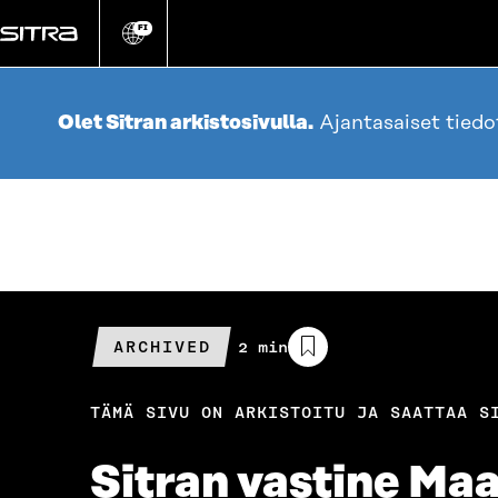
Siirry
suoraan
FI
Vaihda
sivuston
sisältöön
kieli
Olet Sitran arkistosivulla.
Ajantasaiset tied
ARCHIVED
Arvioitu
2 min
lukuaika
TÄMÄ SIVU ON ARKISTOITU JA SAATTAA S
Sitran vastine Ma