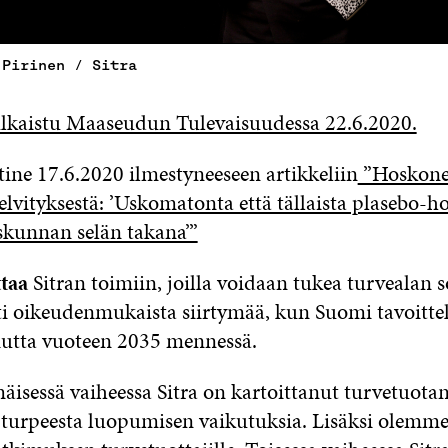
 Pirinen / Sitra
ulkaistu Maaseudun Tulevaisuudessa 22.6.2020.
ine 17.6.2020 ilmestyneeseen artikkeliin
”Hoskonen
selvityksestä: ’Uskomatonta että tällaista plasebo
kunnan selän takana’”
ttaa
Sitran toimiin, joilla voidaan tukea turvealan so
sti oikeudenmukaista siirtymää, kun Suomi tavoitte
liutta vuoteen 2035 mennessä.
isessä vaiheessa Sitra on kartoittanut turvetuota
kä turpeesta luopumisen vaikutuksia. Lisäksi olemme