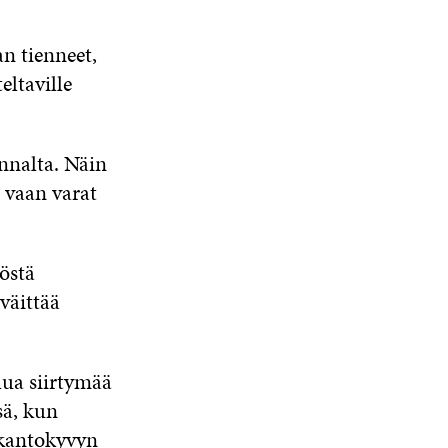
K
S
A
S
U
A
A
N
an tienneet,
A
eltaville
S
S
A
nnalta. Näin
, vaan varat
östä
väittää
lua siirtymää
sä, kun
 kantokyvyn