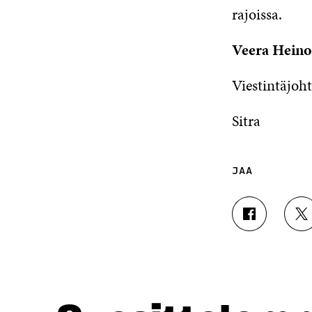
rajoissa.
Veera Hein
Viestintäjoht
Sitra
JAA
J
J
A
A
A
A
F
T
A
W
C
I
E
T