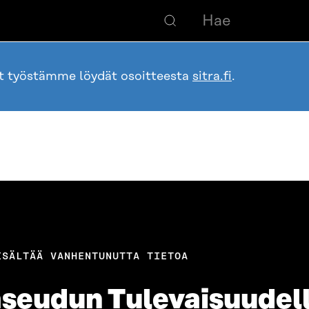
ot työstämme löydät osoitteesta
sitra.fi
.
ISÄLTÄÄ VANHENTUNUTTA TIETOA
aseudun Tulevaisuudell