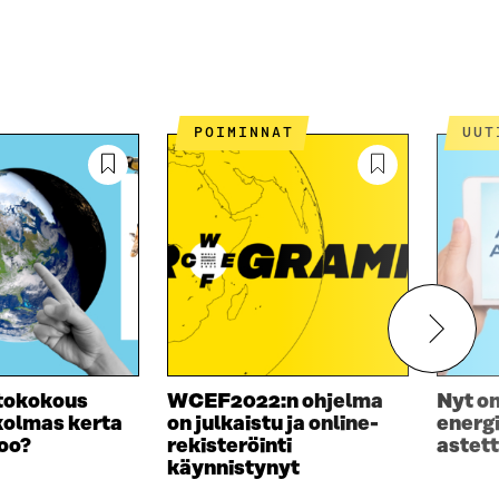
POIMINNAT
UU
tokokous
WCEF2022:n ohjelma
Nyt on
kolmas kerta
on julkaistu ja online-
energ
oo?
rekisteröinti
astet
käynnistynyt