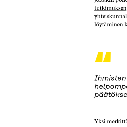
tutkimuksen
yhteiskunnal
löytäminen 
“
Ihmisten
helpompa
päätökse
Yksi merkittä