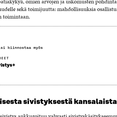
atiakykyä, omien arvojen ja uskomusten pohdinta
udelle sekä toimijuutta: mahdollisuuksia osallistua
n toimintaan.
isi kiinnostaa myös
HEET
vistys+
isesta sivistyksestä kansalaista
 sivistys ankkuroituu vahvasti sivistyskäsitykseem