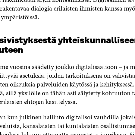
rakentavaa dialogia erilaisten ihmisten kanssa myö
a ympäristöissä.
 sivistyksestä yhteiskunnallise
uuteen
ime vuosina säädetty joukko digitalisaatioon – ja 
iittyviä asetuksia, joiden tarkoituksena on vahvista
ten oikeuksia palveluiden käytössä ja kehityksess
, sillä yksilölle on tähän asti sälytetty kohtuuton 
rilaisten ehtojen käsittelyssä.
n kun julkinen hallinto digitalisoi vauhdilla joka
lveluista, kansalaisten tai kuntalaisten osallistumise
kkeuksia lukuun ottamatta panostettu juurikaan.
Si