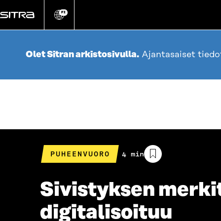
Siirry
suoraan
FI
Vaihda
sivuston
sisältöön
kieli
Olet Sitran arkistosivulla.
Ajantasaiset tied
PUHEENVUORO
Arvioitu
4 min
lukuaika
Sivistyksen merki
digitalisoituu