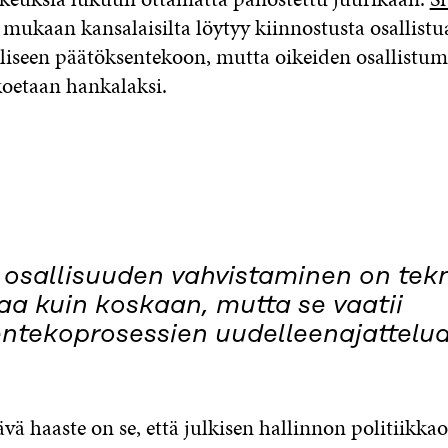
mukaan kansalaisilta löytyy kiinnostusta osallistu
liseen päätöksentekoon, mutta oikeiden osallistum
koetaan hankalaksi.
 osallisuuden vahvistaminen on tekn
a kuin koskaan, mutta se vaatii
ntekoprosessien uudelleenajattelu
vä haaste on se, että julkisen hallinnon politiikkao