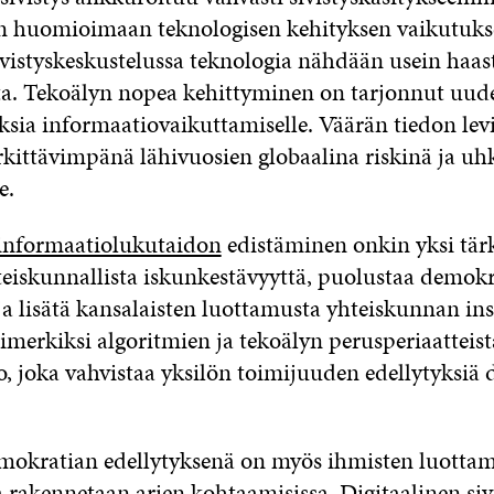
än huomioimaan teknologisen kehityksen vaikutuks
ivistyskeskustelussa teknologia nähdään usein haas
. Tekoälyn nopea kehittyminen on tarjonnut uude
sia informaatiovaikuttamiselle. Väärän tiedon lev
kittävimpänä lähivuosien globaalina riskinä ja uh
le.
 informaatiolukutaidon
edistäminen onkin yksi tär
teiskunnallista iskunkestävyyttä, puolustaa demok
a lisätä kansalaisten luottamusta yhteiskunnan ins
merkiksi algoritmien ja tekoälyn perusperiaatteist
o, joka vahvistaa yksilön toimijuuden edellytyksiä d
okratian edellytyksenä on myös ihmisten luottamu
a rakennetaan arjen kohtaamisissa. Digitaalinen siv