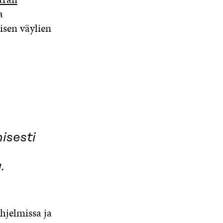
a
isen väylien
isesti
a.
hjelmissa ja