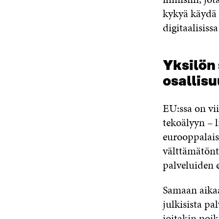
kykyä käydä 
digitaalisiss
Yksilön
osallis
EU:ssa on vi
tekoälyyn – l
eurooppalais
välttämätöntä
palveluiden e
Samaan aikaa
julkisista pa
joitakin poi