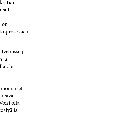
okratian
aisut
n on
ekoprosessien
lveluissa ja
n ja
lla ole
ranomaiset
misivat
oisi olla
oälyä ja