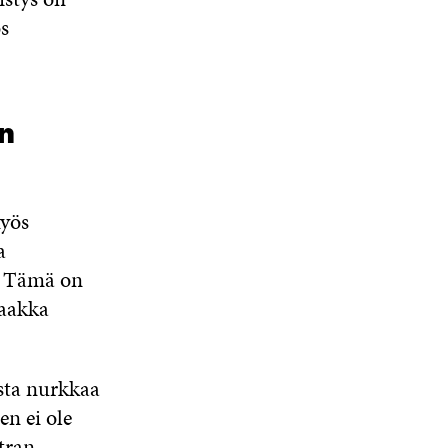
s
en
myös
a
ä. Tämä on
taakka
ista nurkkaa
en ei ole
tran