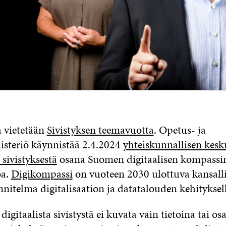
 vietetään
Sivistyksen teemavuotta
. Opetus- ja
isteriö käynnistää 2.4.2024
yhteiskunnallisen kesk
 sivistyksestä
osana Suomen digitaalisen kompassi
oa.
Digikompassi
on vuoteen 2030 ulottuva kansall
nitelma digitalisaation ja datatalouden kehitykse
igitaalista sivistystä ei kuvata vain tietoina tai o