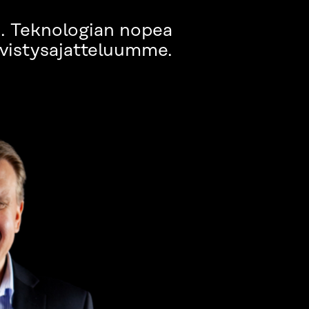
a. Teknologian nopea
ivistysajatteluumme.