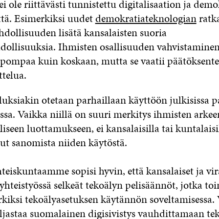
 ei ole riittävästi tunnistettu digitalisaation ja dem
ttä. Esimerkiksi uudet
demokratiateknologian
ratk
hdollisuuden lisätä kansalaisten suoria
ollisuuksia. Ihmisten osallisuuden vahvistamine
elpompaa kuin koskaan, mutta se vaatii päätöksent
ttelua.
uksiakin otetaan parhaillaan käyttöön julkisissa pa
ssa. Vaikka niillä on suuri merkitys ihmisten arkee
iseen luottamukseen, ei kansalaisilla tai kuntalaisi
lut sanomista niiden käytöstä.
eiskuntaamme sopisi hyvin, että kansalaiset ja vi
 yhteistyössä selkeät tekoälyn pelisäännöt, jotka toi
kiksi tekoälyasetuksen käytännön soveltamisessa. V
aljastaa suomalainen digisivistys vauhdittamaan tek