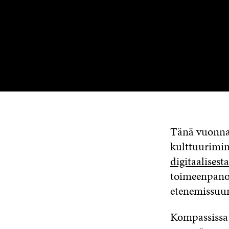
Tänä vuonna
kulttuurimin
digitaalisesta
toimeenpan
etenemissuun
Kompassissa d