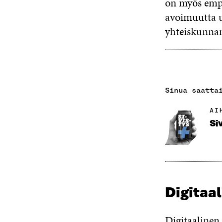
on myös emp
avoimuutta u
yhteiskunna
Sinua saatta
AI
Si
Digitaal
Digitaalinen