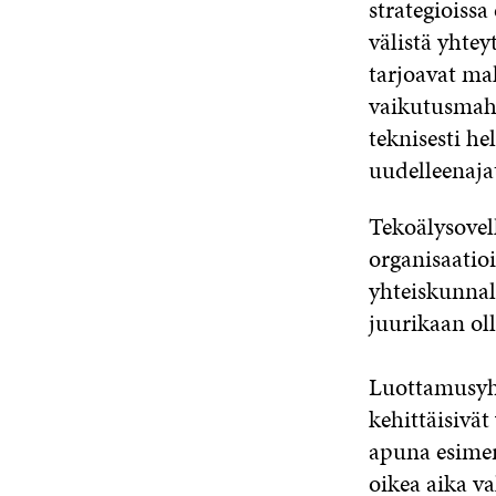
strategioissa
välistä yhtey
tarjoavat ma
vaikutusmahd
teknisesti h
uudelleenaja
Tekoälysovell
organisaatioi
yhteiskunnall
juurikaan ol
Luottamusyht
kehittäisivät
apuna esimer
oikea aika v