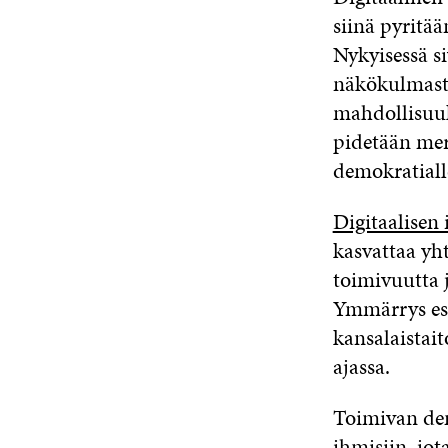
siinä pyritä
Nykyisessä s
näkökulmasta
mahdollisuuk
pidetään mer
demokratial
Digitaalisen
kasvattaa yh
toimivuutta j
Ymmärrys esi
kansalaistait
ajassa.
Toimivan dem
ihmisiin, jot