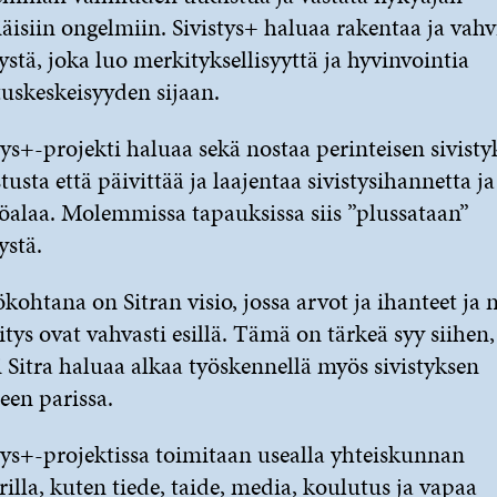
iäisiin ongelmiin. Sivistys+ haluaa rakentaa ja vahv
tystä, joka luo merkityksellisyyttä ja hyvinvointia
uskeskeisyyden sijaan.
tys+-projekti haluaa sekä nostaa perinteisen sivisty
tusta että päivittää ja laajentaa sivistysihannetta ja
öalaa. Molemmissa tapauksissa siis ”plussataan”
ystä.
kohtana on Sitran visio, jossa arvot ja ihanteet ja 
tys ovat vahvasti esillä. Tämä on tärkeä syy siihen,
 Sitra haluaa alkaa työskennellä myös sivistyksen
een parissa.
tys+-projektissa toimitaan usealla yhteiskunnan
rilla, kuten tiede, taide, media, koulutus ja vapaa