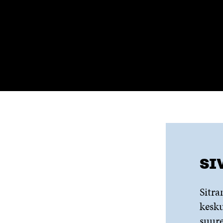
SI
Sitra
kesku
suur