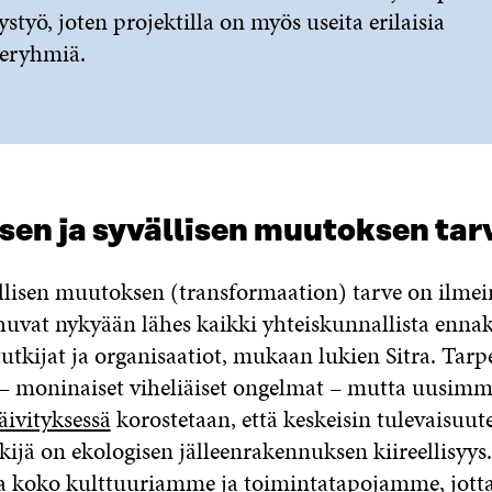
tystyö, joten projektilla on myös useita erilaisia
eryhmiä.
isen ja syvällisen muutoksen tar
lisen muutoksen (transformaation) tarve on ilmei
huvat nykyään lähes kaikki yhteiskunnallista ennak
tutkijat ja organisaatiot, mukaan lukien Sitra. Tar
– moninaiset viheliäiset ongelmat – mutta uusimm
ivityksessä
korostetaan, että keskeisin tulevaisu
kijä on ekologisen jälleenrakennuksen kiireellisyys
a koko kulttuuriamme ja toimintatapojamme, jott