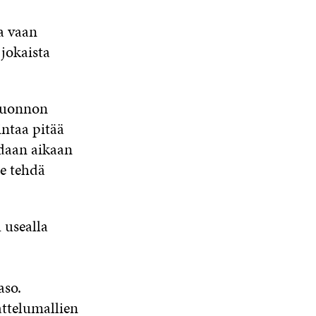
a vaan
jokaista
 luonnon
ntaa pitää
adaan aikaan
e tehdä
 usealla
aso.
ttelumallien