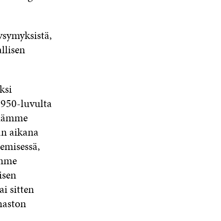
kysymyksistä,
llisen
ksi
1950-luvulta
ämämme
an aikana
emisessä,
ömme
isen
i sitten
maston