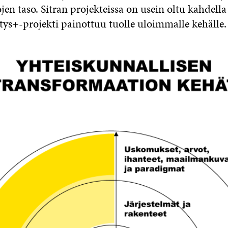
en taso. Sitran projekteissa on usein oltu kahdell
stys+-projekti painottuu tuolle uloimmalle kehälle.