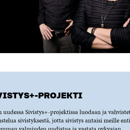
VISTYS+-PROJEKTI
n uudessa Sivistys+-projektissa luodaan ja vahviste
stelua sivistyksestä, jotta sivistys antaisi meille ent
emman valmiuden uudistua ja vastata nykyajan