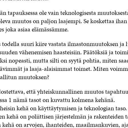
ään tapauksessa ole vain teknologisesta muutoksest
eva muutos on paljon laajempi. Se koskettaa ihan 
hes joka asiaa elämässämme.
is todella suuri kiire vastata ilmastonmuutoksen ja
uden vähenemisen haasteisiin. Päätöksiä ja toimi
ksi nopeasti, mutta silti on syytä pohtia, miten sa
tävimmät ja laaja-alaisimmat toimet. Miten voimm
hallitun muutoksen?
dostettava, että yhteiskunnallinen muutos tapahtuu
assa 1 nämä tasot on kuvattu kolmena kehänä.
eisin kehä on käyttäytymisen ja teknologian taso.
 kehä on poliittisen järjestelmän ja rakenteiden t
ehä on arvojen, ihanteiden, maailmankuvien, aja