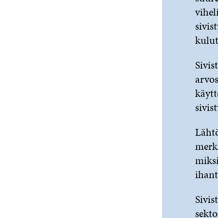
vihel
sivis
kulut
Sivis
arvos
käytt
sivist
Lähtö
merki
miksi
ihant
Sivis
sekto