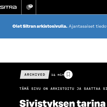
Siirry
suoraan
FI
Vaihda
sivuston
sisältöön
kieli
Olet Sitran arkistosivulla.
Ajantasaiset tied
ARCHIVED
Arvioitu
14 min
lukuaika
TÄMÄ SIVU ON ARKISTOITU JA SAATTAA S
Sivistyksen tarina