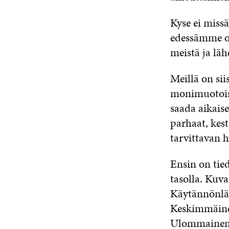
Kyse ei miss
edessämme ol
meistä ja lä
Meillä on si
monimuotoisu
saada aikaise
parhaat, kes
tarvittavan 
Ensin on tie
tasolla. Kuv
Käytännönläh
Keskimmäinen
Ulommainen k