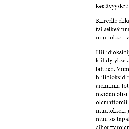
kestävyyskrii
Kiireelle ehk
tai selkeämm
muutoksen v
Hiilidioksidi
kiihdytyksek
lähtien. Vi
hiilidioksid
aiemmin. Jot
meidän olisi
olemattomiin
muutoksen, jo
muutos tapah
aiheuttamien