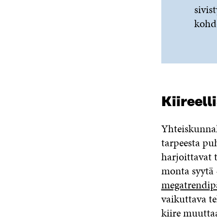
sivis
kohd
Kiireell
Yhteiskunnal
tarpeesta pu
harjoittavat 
monta syytä 
megatrendipä
vaikuttava te
kiire muutta