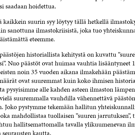
si saadaan hoidettua.
ä kaikkein suurin syy löytyy tällä hetkellä ilmasto
in sanottuna ilmastokriisistä, joka tuo yhteiskunna
äistämättä eteemme.
päästöjen historiallista kehitystä on kuvattu ”suure
si”. Nuo päästöt ovat huimaa vauhtia lisääntyneet 
imeisten noin 35 vuoden aikana ilmakehään pääst
imäärät ovat suuremmat kuin koko ihmisen histori
ta pysyisimme alle kahden asteen ilmaston lämpen
 vielä suuremmalla vauhdilla vähennettävä pääst
. Joko pystymme tekemään hallitun yhteiskunnall
ka mahdollistaa tuollaisen ”suuren jarrutuksen”, ta
tuu hallitsemattomalla tavalla ylikuumenevan il
 seurausten kautta.