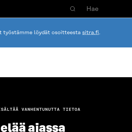
ot työstämme löydät osoitteesta
sitra.fi
.
ISÄLTÄÄ VANHENTUNUTTA TIETOA
 elää ajassa