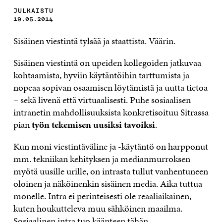
JULKAISTU
19.05.2014
Sisäinen viestintä tylsää ja staattista. Väärin.
Sisäinen viestintä on upeiden kollegoiden jatkuvaa
kohtaamista, hyviin käytäntöihin tarttumista ja
nopeaa sopivan osaamisen löytämistä ja uutta tietoa
– sekä livenä että virtuaalisesti. Puhe sosiaalisen
intranetin mahdollisuuksista konkretisoituu Sitrassa
pian
työn tekemisen uusiksi tavoiksi
.
Kun moni viestintäväline ja -käytäntö on harpponut
mm. tekniikan kehityksen ja medianmurroksen
myötä uusille urille, on intrasta tullut vanhentuneen
oloinen ja näköinenkin sisäinen media. Aika tuttua
monelle. Intra ei perinteisesti ole reaaliaikainen,
kuten houkutteleva muu sähköinen maailma.
Sosiaalinen intra tuo käänteen tähän.