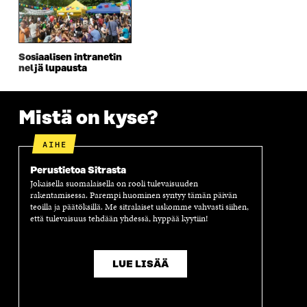
E
S
E
D
S
S
S
E
S
A
S
S
A
I
A
S
I
K
I
A
Sosiaalisen intranetin
K
K
K
I
neljä lupausta
K
U
K
K
U
N
U
K
N
A
N
U
A
S
A
N
Mistä on kyse?
S
S
S
A
S
A
S
S
AIHE
A
A
S
A
Perustietoa Sitrasta
Jokaisella suomalaisella on rooli tulevaisuuden
rakentamisessa. Parempi huominen syntyy tämän päivän
teoilla ja päätöksillä. Me sitralaiset uskomme vahvasti siihen,
että tulevaisuus tehdään yhdessä, hyppää kyytiin!
LUE LISÄÄ