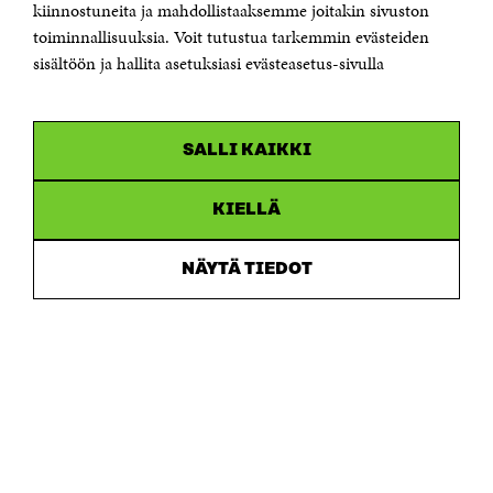
kiinnostuneita ja mahdollistaaksemme joitakin sivuston
toiminnallisuuksia. Voit tutustua tarkemmin evästeiden
Saapumisohjeet
sisältöön ja hallita asetuksiasi evästeasetus-sivulla
Y-tunnus 0202132-3
OLEMME NÄISSÄ SOMEISSA
SALLI KAIKKI
Facebook
Avautuu
uudessa
Linkedin
ikkunassa
KIELLÄ
Avautuu
uudessa
Youtube
ikkunassa
Avautuu
NÄYTÄ TIEDOT
uudessa
Instagram
ikkunassa
Avautuu
uudessa
ikkunassa