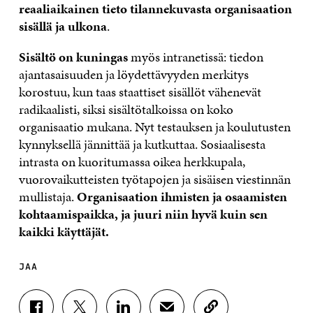
reaaliaikainen tieto tilannekuvasta organisaation
sisällä ja ulkona
.
Sisältö on kuningas
myös intranetissä: tiedon
ajantasaisuuden ja löydettävyyden merkitys
korostuu, kun taas staattiset sisällöt vähenevät
radikaalisti, siksi sisältötalkoissa on koko
organisaatio mukana. Nyt testauksen ja koulutusten
kynnyksellä jännittää ja kutkuttaa. Sosiaalisesta
intrasta on kuoritumassa oikea herkkupala,
vuorovaikutteisten työtapojen ja sisäisen viestinnän
mullistaja.
Organisaation ihmisten ja osaamisten
kohtaamispaikka, ja juuri niin hyvä kuin sen
kaikki käyttäjät.
JAA
J
J
J
J
K