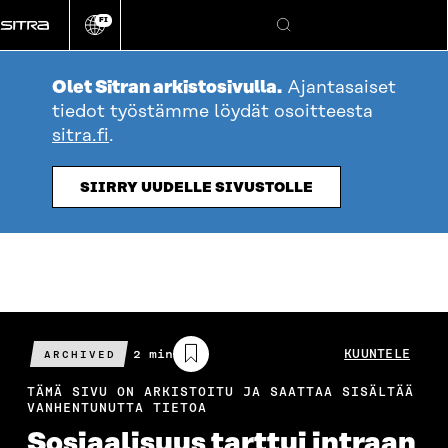
Siirry
FI
suoraan
Vaihda
Hae
sivuston
sisältöön
kieli
Olet Sitran arkistosivulla.
Ajantasaiset
tiedot työstämme löydät osoitteesta
sitra.fi
.
SIIRRY UUDELLE SIVUSTOLLE
Arvioitu
2 min
KUUNTELE
ARCHIVED
lukuaika
TÄMÄ SIVU ON ARKISTOITU JA SAATTAA SISÄLTÄÄ
VANHENTUNUTTA TIETOA
Sosiaalisuus tarttui intraan