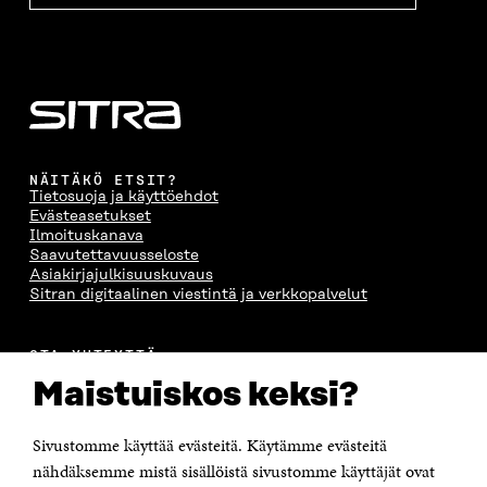
NÄITÄKÖ ETSIT?
Tietosuoja ja käyttöehdot
Evästeasetukset
Ilmoituskanava
Saavutettavuusseloste
Asiakirjajulkisuuskuvaus
Sitran digitaalinen viestintä ja verkkopalvelut
OTA YHTEYTTÄ
Suomen itsenäisyyden juhlarahasto Sitra
Maistuiskos keksi?
Itämerenkatu 11-13, PL 160,
00181 Helsinki
Sivustomme käyttää evästeitä. Käytämme evästeitä
Puhelin +358 294 618 991
Sähköpostiosoite
nähdäksemme mistä sisällöistä sivustomme käyttäjät ovat
etunimi.sukunimi@sitra.fi tai sitra@sitra.fi