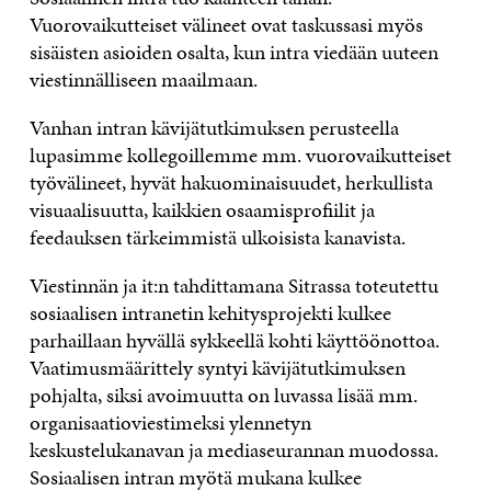
Vuorovaikutteiset välineet ovat taskussasi myös
sisäisten asioiden osalta, kun intra viedään uuteen
viestinnälliseen maailmaan.
Vanhan intran kävijätutkimuksen perusteella
lupasimme kollegoillemme mm. vuorovaikutteiset
työvälineet, hyvät hakuominaisuudet, herkullista
visuaalisuutta, kaikkien osaamisprofiilit ja
feedauksen tärkeimmistä ulkoisista kanavista.
Viestinnän ja it:n tahdittamana Sitrassa toteutettu
sosiaalisen intranetin kehitysprojekti kulkee
parhaillaan hyvällä sykkeellä kohti käyttöönottoa.
Vaatimusmäärittely syntyi kävijätutkimuksen
pohjalta, siksi avoimuutta on luvassa lisää mm.
organisaatioviestimeksi ylennetyn
keskustelukanavan ja mediaseurannan muodossa.
Sosiaalisen intran myötä mukana kulkee