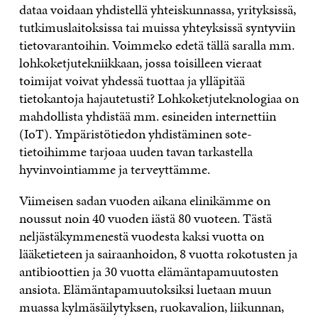
dataa voidaan yhdistellä yhteiskunnassa, yrityksissä,
tutkimuslaitoksissa tai muissa yhteyksissä syntyviin
tietovarantoihin. Voimmeko edetä tällä saralla mm.
lohkoketjutekniikkaan, jossa toisilleen vieraat
toimijat voivat yhdessä tuottaa ja ylläpitää
tietokantoja hajautetusti? Lohkoketjuteknologiaa on
mahdollista yhdistää mm. esineiden internettiin
(IoT). Ympäristötiedon yhdistäminen sote-
tietoihimme tarjoaa uuden tavan tarkastella
hyvinvointiamme ja terveyttämme.
Viimeisen sadan vuoden aikana elinikämme on
noussut noin 40 vuoden iästä 80 vuoteen. Tästä
neljästäkymmenestä vuodesta kaksi vuotta on
lääketieteen ja sairaanhoidon, 8 vuotta rokotusten ja
antibioottien ja 30 vuotta elämäntapamuutosten
ansiota. Elämäntapamuutoksiksi luetaan muun
muassa kylmäsäilytyksen, ruokavalion, liikunnan,