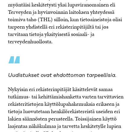
myöntäisi keskitetysti yksi lupaviranomainen eli
Terveyden ja hyvinvoinnin laitoksen yhteydessä
toimiva taho (THL) silloin, kun tietoaineistoja olisi
tarpeen yhdistellä eri rekisterinpitäjiltä tai jos
tarvitaan tietoja yksityisestä sosiaali- ja
terveydenhuollosta.
“
Uudistukset ovat ehdottoman tarpeellisia.
Nykyisin eri rekisterinpitäjät käsittelevät samaa
tutkimus- tai kehittämishanketta varten tarvittavien
rekisteritietojen käyttölupahakemuksia erikseen ja
tietoja luovutetaan henkilörekistereistä useiden eri
lakien säännösten perusteella. Toissijainen käyttö
laajentaa näkökulmaa ja tarvetta keskitetylle lupien