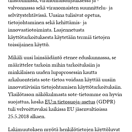
tilastoinnissa, viranomaisohjauksessa ja -
valvonnassa sekä viranomaisten suunnittelu- ja
selvitystehtävissä. Uusina tulisivat opetus,
tietojohtaminen sekä kehittämis- ja
innovaatiotoiminta. Laajennetusta
käyttötarkoituksesta käytetään termiä tietojen
toissijainen käyttö.
Mikäli uusi lainsäädäntö etenee eduskunnassa, se
määrittelee tarkoin mihin tarkoituksiin ja
minkälaisen uuden lupaprosessin kautta
arkaluonteista sote-tietoa voidaan käyttää uusiin
innovatiivisiin tietojohtamisen käyttötarkoituksiin.
Yksilötason näkökulmasta sote-tietomme on hyvin
suojattua, koska
EU:n tietosuoja-asetus
(GDPR)
tuli velvoittavaksi kaikissa EU jäsenvaltioissa
25.5.2018 alkaen.
Lakimuutoksen myötä henkilötietojen käyttöluvat