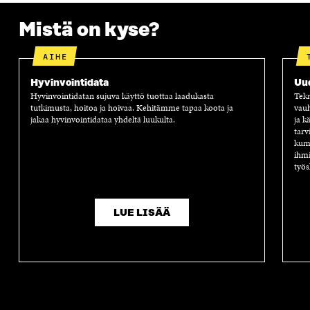
S
S
S
A
S
A
S
S
Mistä on kyse?
A
A
S
A
AIHE
Hyvinvointidata
Uu
Hyvinvointidatan sujuva käyttö tuottaa laadukasta
Tekn
tutkimusta, hoitoa ja hoivaa. Kehitämme tapaa koota ja
vauh
jakaa hyvinvointidataa yhdeltä luukulta.
ja k
tarv
kump
ihmi
työs
LUE LISÄÄ