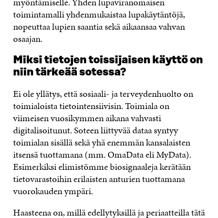
myöntämiselle. Yhden lupaviranomaisen
toimintamalli yhdenmukaistaa lupakäytäntöjä,
nopeuttaa lupien saantia sekä aikaansaa vahvan
osaajan.
Miksi tietojen toissijaisen käyttö on
niin tärkeää sotessa?
Ei ole yllätys, että sosiaali- ja terveydenhuolto on
toimialoista tietointensiivisin. Toimiala on
viimeisen vuosikymmen aikana vahvasti
digitalisoitunut. Soteen liittyvää dataa syntyy
toimialan sisällä sekä yhä enemmän kansalaisten
itsensä tuottamana (mm. OmaData eli MyData).
Esimerkiksi elimistömme biosignaaleja kerätään
tietovarastoihin erilaisten anturien tuottamana
vuorokauden ympäri.
Haasteena on, millä edellytyksillä ja periaatteilla tätä