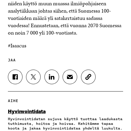
niiden käyttö muun muassa ilmiöpohjaiseen
analytiikkaan johtaa siihen, että Suomessa 100-
vuotiaiden määrä yli satakertaistuu sadassa
vuodessa! Ennustetaan, että vuonna 2070 Suomessa
on noin 7 000 yli 100-vuotiasta.
#Isaacus
JAA
J
J
J
J
K
A
A
A
A
O
A
A
A
A
P
F
T
L
S
I
A
W
I
Ä
O
AIHE
C
I
N
H
I
E
T
K
K
A
Hyvinvointidata
B
T
E
Ö
R
Hyvinvointidatan sujuva käyttö tuottaa laadukasta
O
E
D
P
T
tutkimusta, hoitoa ja hoivaa. Kehitämme tapaa
O
R
I
O
I
koota ja jakaa hyvinvointidataa yhdeltä luukulta.