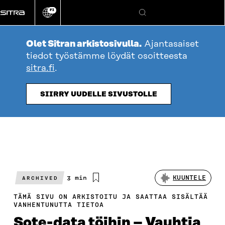
Siirry
FI
suoraan
Vaihda
Hae
sivuston
sisältöön
kieli
Olet Sitran arkistosivulla.
Ajantasaiset
tiedot työstämme löydät osoitteesta
sitra.fi
.
SIIRRY UUDELLE SIVUSTOLLE
Arvioitu
3 min
KUUNTELE
ARCHIVED
lukuaika
TÄMÄ SIVU ON ARKISTOITU JA SAATTAA SISÄLTÄÄ
VANHENTUNUTTA TIETOA
Sote-data töihin – Vauhtia