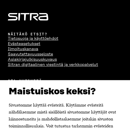
NÄITÄKÖ ETSIT?
Tietosuoja ja käyttöehdot
Evästeasetukset
Ilmoituskanava
Saavutettavuusseloste
Asiakirjajulkisuuskuvaus
Sitran digitaalinen viestintä ja verkkopalvelut
OTA YHTEYTTÄ
Suomen itsenäisyyden juhlarahasto Sitra
Maistuiskos keksi?
Itämerenkatu 11-13, PL 160,
00181 Helsinki
Sivustomme käyttää evästeitä. Käytämme evästeitä
Puhelin +358 294 618 991
Sähköpostiosoite
nähdäksemme mistä sisällöistä sivustomme käyttäjät ovat
etunimi.sukunimi@sitra.fi tai sitra@sitra.fi
kiinnostuneita ja mahdollistaaksemme joitakin sivuston
toiminnallisuuksia. Voit tutustua tarkemmin evästeiden
Saapumisohjeet