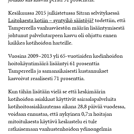
Kesäkuussa 2015 julkistetussa Sitran selvityksessä
Laitoksesta kotiin – syntyikö säästöjä?
todettiin, että
Tampereella vanhusväestön määrän lisääntymisestä
johtunut palvelutarpeen kasvu oli ohjattu ennen
kaikkea kotihoidon harteille.
Vuosina 2009–2013 yli 65-vuotiaiden kodinhoidon
hoitokäyntimäärä lisääntyi 61 prosenttia
Tampereella ja samanaikaisesti kustannukset
kasvoivat reaalisesti 71 prosenttia.
Kun tähän lisätään vielä se että keskimäärin
kotihoidon asiakkaat käyttivät sairaalapalveluita
kotihoitoasiakkuutensa aikana 28,8 päivää vuodessa,
voidaan ennustaa, että nykyinen 0,7:n hoitajan
mitoituksesta käytävä keskustelu ei tule
ratkaisemaan vanhustenhoidon ydinongelmia