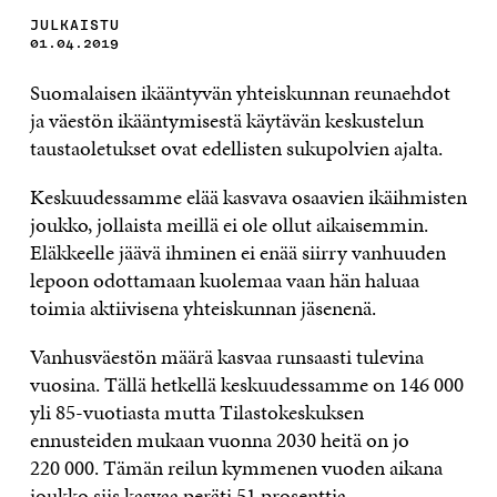
JULKAISTU
01.04.2019
Suomalaisen ikääntyvän yhteiskunnan reunaehdot
ja väestön ikääntymisestä käytävän keskustelun
taustaoletukset ovat edellisten sukupolvien ajalta.
Keskuudessamme elää kasvava osaavien ikäihmisten
joukko, jollaista meillä ei ole ollut aikaisemmin.
Eläkkeelle jäävä ihminen ei enää siirry vanhuuden
lepoon odottamaan kuolemaa vaan hän haluaa
toimia aktiivisena yhteiskunnan jäsenenä.
Vanhusväestön määrä kasvaa runsaasti tulevina
vuosina. Tällä hetkellä keskuudessamme on 146 000
yli 85-vuotiasta mutta Tilastokeskuksen
ennusteiden mukaan vuonna 2030 heitä on jo
220 000. Tämän reilun kymmenen vuoden aikana
joukko siis kasvaa peräti 51 prosenttia.