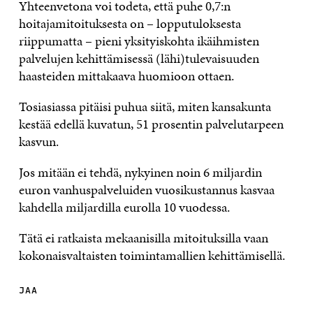
Yhteenvetona voi todeta, että puhe 0,7:n
hoitajamitoituksesta on – lopputuloksesta
riippumatta – pieni yksityiskohta ikäihmisten
palvelujen kehittämisessä (lähi)tulevaisuuden
haasteiden mittakaava huomioon ottaen.
Tosiasiassa pitäisi puhua siitä, miten kansakunta
kestää edellä kuvatun, 51 prosentin palvelutarpeen
kasvun.
Jos mitään ei tehdä, nykyinen noin 6 miljardin
euron vanhuspalveluiden vuosikustannus kasvaa
kahdella miljardilla eurolla 10 vuodessa.
Tätä ei ratkaista mekaanisilla mitoituksilla vaan
kokonaisvaltaisten toimintamallien kehittämisellä.
JAA