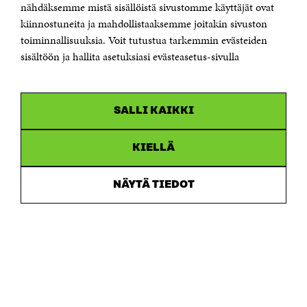
Sähköpostiosoite
nähdäksemme mistä sisällöistä sivustomme käyttäjät ovat
etunimi.sukunimi@sitra.fi tai sitra@sitra.fi
kiinnostuneita ja mahdollistaaksemme joitakin sivuston
Saapumisohjeet
toiminnallisuuksia. Voit tutustua tarkemmin evästeiden
sisältöön ja hallita asetuksiasi evästeasetus-sivulla
Y-tunnus 0202132-3
OLEMME NÄISSÄ SOMEISSA
SALLI KAIKKI
Facebook
Avautuu
uudessa
Linkedin
ikkunassa
KIELLÄ
Avautuu
uudessa
Youtube
ikkunassa
Avautuu
NÄYTÄ TIEDOT
uudessa
Instagram
ikkunassa
Avautuu
uudessa
ikkunassa