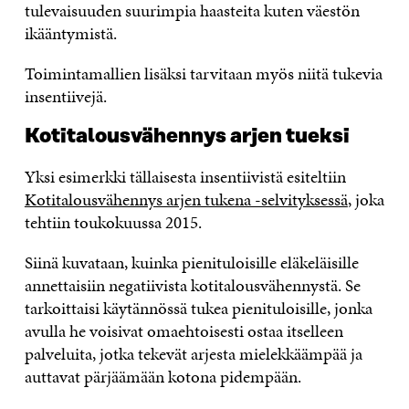
tulevaisuuden suurimpia haasteita kuten väestön
ikääntymistä.
Toimintamallien lisäksi tarvitaan myös niitä tukevia
insentiivejä.
Kotitalousvähennys arjen tueksi
Yksi esimerkki tällaisesta insentiivistä esiteltiin
Kotitalousvähennys arjen tukena -selvityksessä
, joka
tehtiin toukokuussa 2015.
Siinä kuvataan, kuinka pienituloisille eläkeläisille
annettaisiin negatiivista kotitalousvähennystä. Se
tarkoittaisi käytännössä tukea pienituloisille, jonka
avulla he voisivat omaehtoisesti ostaa itselleen
palveluita, jotka tekevät arjesta mielekkäämpää ja
auttavat pärjäämään kotona pidempään.