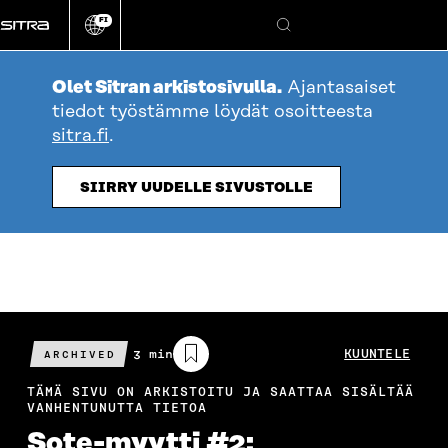
Siirry
FI
suoraan
Vaihda
Hae
sivuston
sisältöön
kieli
Olet Sitran arkistosivulla.
Ajantasaiset
tiedot työstämme löydät osoitteesta
sitra.fi
.
SIIRRY UUDELLE SIVUSTOLLE
Arvioitu
3 min
KUUNTELE
ARCHIVED
lukuaika
TÄMÄ SIVU ON ARKISTOITU JA SAATTAA SISÄLTÄÄ
VANHENTUNUTTA TIETOA
Sote-myytti #2: