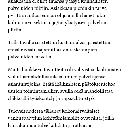
asiakkaalla ei ollut sinänsä pääsyä kunnallisten
palveluiden piiriin. Asiakkaan pieninkin tarve
pyrittiin ratkaisemaan ohjaamalla hänet joko
kolmannen sektorin ja/tai yksityisen palvelun
piiriin.
Tällä tavalla säästettiin kustannuksia ja estettiin
ennakoivasti laajamittaisten raskaampien
palveluiden tarvetta.
Muita hankkeen tavoitteita oli vahvistaa ikäihmisten
vaikutusmahdollisuuksia omien palvelujensa
asiantuntijoina, lisätä ikäihmisten päätöksentekoa
uusien toimintamallien avulla sekä mahdollistaa
eläkkeellä työskentely ja vapaaehtoistyö.
Tulevaisuudessa tällaiset kokonaisvaltaiset
vanhuspalvelun kehittämismallit ovat niitä, joilla
kansakunnan tulee kohdata ja ratkaista