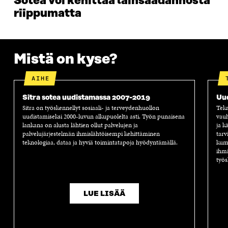
Sotea voi kehittää lainsäädännöstä
riippumatta
Mistä on kyse?
AIHE
Sitra sotea uudistamassa 2007-2019
Uu
Sitra on työskennellyt sosiaali- ja terveydenhuollon
Tekn
uudistamiseksi 2000-luvun alkupuolelta asti. Työn punaisena
vauh
lankana on alusta lähtien ollut palvelujen ja
ja k
palvelujärjestelmän ihmislähtöisempi kehittäminen
tarv
teknologiaa, dataa ja hyviä toimintatapoja hyödyntämällä.
kump
ihmi
työs
LUE LISÄÄ