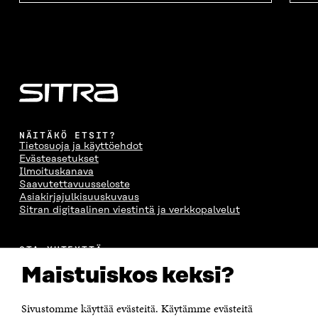
NÄITÄKÖ ETSIT?
Tietosuoja ja käyttöehdot
Evästeasetukset
Ilmoituskanava
Saavutettavuusseloste
Asiakirjajulkisuuskuvaus
Sitran digitaalinen viestintä ja verkkopalvelut
OTA YHTEYTTÄ
Suomen itsenäisyyden juhlarahasto Sitra
Maistuiskos keksi?
Itämerenkatu 11-13, PL 160,
00181 Helsinki
Sivustomme käyttää evästeitä. Käytämme evästeitä
Puhelin +358 294 618 991