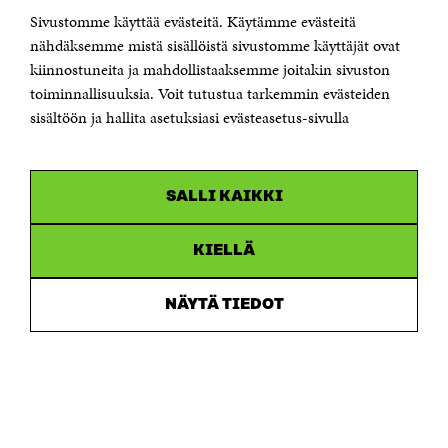
Sivustomme käyttää evästeitä. Käytämme evästeitä
Puhelin +358 294 618 991
Sähköpostiosoite
nähdäksemme mistä sisällöistä sivustomme käyttäjät ovat
etunimi.sukunimi@sitra.fi tai sitra@sitra.fi
kiinnostuneita ja mahdollistaaksemme joitakin sivuston
Saapumisohjeet
toiminnallisuuksia. Voit tutustua tarkemmin evästeiden
sisältöön ja hallita asetuksiasi evästeasetus-sivulla
Y-tunnus 0202132-3
OLEMME NÄISSÄ SOMEISSA
SALLI KAIKKI
Facebook
Avautuu
uudessa
Linkedin
ikkunassa
KIELLÄ
Avautuu
uudessa
Youtube
ikkunassa
Avautuu
NÄYTÄ TIEDOT
uudessa
Instagram
ikkunassa
Avautuu
uudessa
ikkunassa