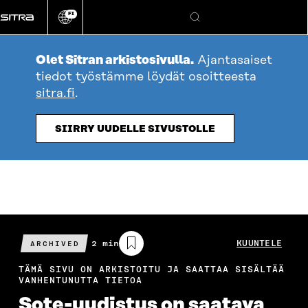
Siirry
FI
suoraan
Vaihda
Hae
sivuston
sisältöön
kieli
Olet Sitran arkistosivulla.
Ajantasaiset
tiedot työstämme löydät osoitteesta
sitra.fi
.
SIIRRY UUDELLE SIVUSTOLLE
Arvioitu
2 min
KUUNTELE
ARCHIVED
lukuaika
TÄMÄ SIVU ON ARKISTOITU JA SAATTAA SISÄLTÄÄ
VANHENTUNUTTA TIETOA
Sote-uudistus on saatava