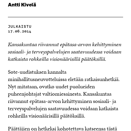
Antti Kivelä
JULKAISTU
17.06.2014
Kansakuntaa riivannut epätasa-arvon kehittyminen
sosiaali- ja terveyspalvelujen saatavuudessa
voidaan
katkaista rohkeilla visionäärisillä päätöksillä.
Sote-uudistuksen kannalta
minihallitusneuvotteluissa eletään ratkaisunhetkiä.
Nyt mitataan, ovatko uudet puolueiden
puheenjohtajat valtiomiesainesta. Kansakuntaa
riivannut epätasa-arvon kehittyminen sosiaali- ja
terveyspalvelujen saatavuudessa voidaan katkaista
rohkeilla visionäärisillä päätöksillä.
Päättäjien on hetkeksi kohotettava katseensa tästä