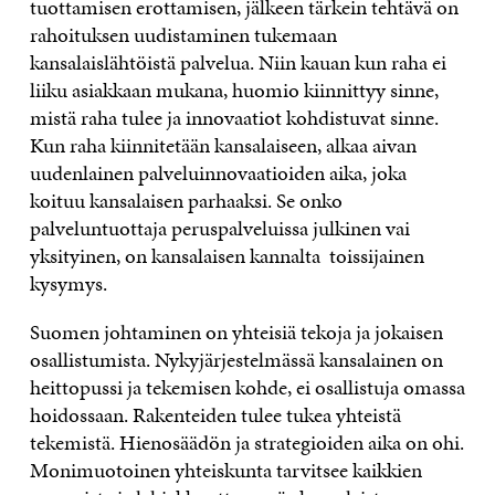
tuottamisen erottamisen, jälkeen tärkein tehtävä on
rahoituksen uudistaminen tukemaan
kansalaislähtöistä palvelua. Niin kauan kun raha ei
liiku asiakkaan mukana, huomio kiinnittyy sinne,
mistä raha tulee ja innovaatiot kohdistuvat sinne.
Kun raha kiinnitetään kansalaiseen, alkaa aivan
uudenlainen palveluinnovaatioiden aika, joka
koituu kansalaisen parhaaksi. Se onko
palveluntuottaja peruspalveluissa julkinen vai
yksityinen, on kansalaisen kannalta toissijainen
kysymys.
Suomen johtaminen on yhteisiä tekoja ja jokaisen
osallistumista. Nykyjärjestelmässä kansalainen on
heittopussi ja tekemisen kohde, ei osallistuja omassa
hoidossaan. Rakenteiden tulee tukea yhteistä
tekemistä. Hienosäädön ja strategioiden aika on ohi.
Monimuotoinen yhteiskunta tarvitsee kaikkien