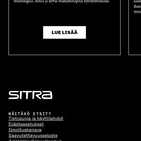
teknologiaa, dataa ja hyviä toimintatapoja hyödyntämällä.
kump
ihmi
työs
LUE LISÄÄ
NÄITÄKÖ ETSIT?
Tietosuoja ja käyttöehdot
Evästeasetukset
Ilmoituskanava
Saavutettavuusseloste