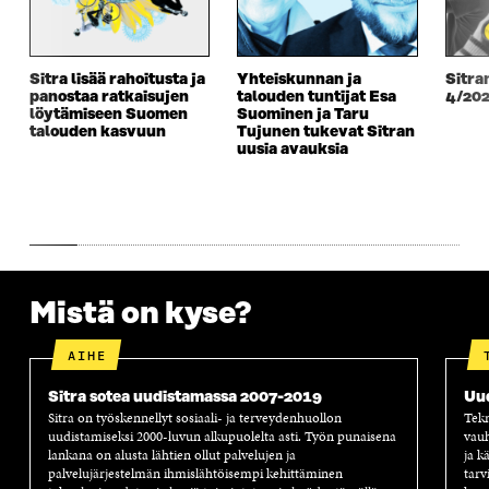
A
I
A
S
I
K
I
A
K
K
K
I
K
U
K
K
Sitra lisää rahoitusta ja
Yhteiskunnan ja
Sitra
U
N
U
K
panostaa ratkaisujen
talouden tuntijat Esa
4/20
N
A
N
U
löytämiseen Suomen
Suominen ja Taru
A
S
A
N
talouden kasvuun
Tujunen tukevat Sitran
S
S
S
A
uusia avauksia
S
A
S
S
A
A
S
A
Mistä on kyse?
AIHE
Sitra sotea uudistamassa 2007-2019
Uu
Sitra on työskennellyt sosiaali- ja terveydenhuollon
Tekn
uudistamiseksi 2000-luvun alkupuolelta asti. Työn punaisena
vauh
lankana on alusta lähtien ollut palvelujen ja
ja k
palvelujärjestelmän ihmislähtöisempi kehittäminen
tarv