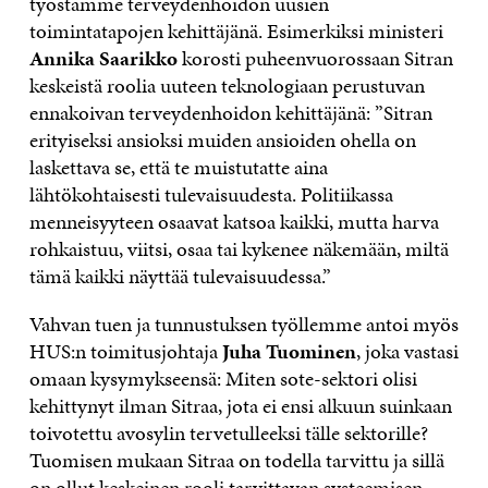
työstämme terveydenhoidon uusien
toimintatapojen kehittäjänä. Esimerkiksi ministeri
Annika Saarikko
korosti puheenvuorossaan Sitran
keskeistä roolia uuteen teknologiaan perustuvan
ennakoivan terveydenhoidon kehittäjänä: ”Sitran
erityiseksi ansioksi muiden ansioiden ohella on
laskettava se, että te muistutatte aina
lähtökohtaisesti tulevaisuudesta. Politiikassa
menneisyyteen osaavat katsoa kaikki, mutta harva
rohkaistuu, viitsi, osaa tai kykenee näkemään, miltä
tämä kaikki näyttää tulevaisuudessa.”
Vahvan tuen ja tunnustuksen työllemme antoi myös
HUS:n toimitusjohtaja
Juha Tuominen
, joka vastasi
omaan kysymykseensä: Miten sote-sektori olisi
kehittynyt ilman Sitraa, jota ei ensi alkuun suinkaan
toivotettu avosylin tervetulleeksi tälle sektorille?
Tuomisen mukaan Sitraa on todella tarvittu ja sillä
on ollut keskeinen rooli tarvittavan systeemisen