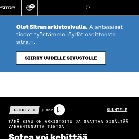
Siirry
FI
suoraan
Vaihda
Hae
sivuston
sisältöön
kieli
Olet Sitran arkistosivulla.
Ajantasaiset
tiedot työstämme löydät osoitteesta
sitra.fi
.
SIIRRY UUDELLE SIVUSTOLLE
Arvioitu
3 min
KUUNTELE
ARCHIVED
lukuaika
TÄMÄ SIVU ON ARKISTOITU JA SAATTAA SISÄLTÄÄ
VANHENTUNUTTA TIETOA
Sotea voi kehittää