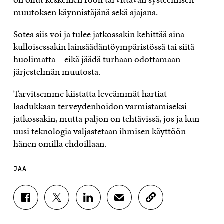
muutoksen käynnistäjänä sekä ajajana.
Sotea siis voi ja tulee jatkossakin kehittää aina
kulloisessakin lainsäädäntöympäristössä tai siitä
huolimatta – eikä jäädä turhaan odottamaan
järjestelmän muutosta.
Tarvitsemme kiistatta leveämmät hartiat
laadukkaan terveydenhoidon varmistamiseksi
jatkossakin, mutta paljon on tehtävissä, jos ja kun
uusi teknologia valjastetaan ihmisen käyttöön
hänen omilla ehdoillaan.
JAA
J
J
J
J
K
A
A
A
A
O
A
A
A
A
P