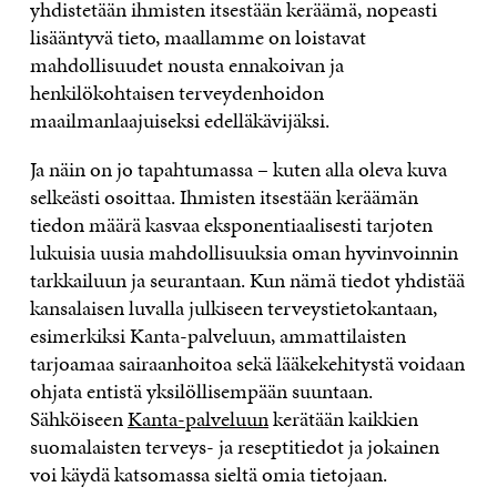
yhdistetään ihmisten itsestään keräämä, nopeasti
lisääntyvä tieto, maallamme on loistavat
mahdollisuudet nousta ennakoivan ja
henkilökohtaisen terveydenhoidon
maailmanlaajuiseksi edelläkävijäksi.
Ja näin on jo tapahtumassa – kuten alla oleva kuva
selkeästi osoittaa. Ihmisten itsestään keräämän
tiedon määrä kasvaa eksponentiaalisesti tarjoten
lukuisia uusia mahdollisuuksia oman hyvinvoinnin
tarkkailuun ja seurantaan. Kun nämä tiedot yhdistää
kansalaisen luvalla julkiseen terveystietokantaan,
esimerkiksi Kanta-palveluun, ammattilaisten
tarjoamaa sairaanhoitoa sekä lääkekehitystä voidaan
ohjata entistä yksilöllisempään suuntaan.
Sähköiseen
Kanta-palveluun
kerätään kaikkien
suomalaisten terveys- ja reseptitiedot ja jokainen
voi käydä katsomassa sieltä omia tietojaan.