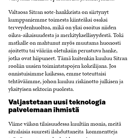
Valtaosa Sitran sote-hankkeista on siirtynyt
kumppaniemme toimesta kiinteäksi osaksi
terveydenhuoltoa, mikä on yksi osoitus niiden
oikea-aikaisuudesta ja merkityksellisyydestä. Toki
matkalle on mahtunut myös muutama huonosti
ajoitettu tai vääriin oletuksiin perustuva hanke,
jotka ovat hiipuneet. Tämä kuitenkin kuuluu Sitran
rooliin uusien toimintatapojen kokeilijana. Jos
onnistuisimme kaikessa, emme toteuttaisi
tehtäväämme, johon kuuluu riskinotto julkisen ja
yksityisen sektorin puolesta.
Valjastetaan uusi teknologia
palvelemaan ihmistä
Viime viikon tilaisuudessa kuultiin monia, meitä
sitralaisia suuresti ilahduttaneita kommentteja