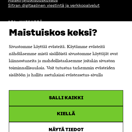
Asiakirjajulkisuuskuvaus
Sitran digitaalinen viestintä ja verkkopalvelut
OTA YHTEYTTÄ
Suomen itsenäisyyden juhlarahasto Sitra
Maistuiskos keksi?
Itämerenkatu 11-13, PL 160,
00181 Helsinki
Sivustomme käyttää evästeitä. Käytämme evästeitä
Puhelin +358 294 618 991
Sähköpostiosoite
nähdäksemme mistä sisällöistä sivustomme käyttäjät ovat
etunimi.sukunimi@sitra.fi tai sitra@sitra.fi
kiinnostuneita ja mahdollistaaksemme joitakin sivuston
toiminnallisuuksia. Voit tutustua tarkemmin evästeiden
Saapumisohjeet
sisältöön ja hallita asetuksiasi evästeasetus-sivulla
Y-tunnus 0202132-3
OLEMME NÄISSÄ SOMEISSA
SALLI KAIKKI
Facebook
Avautuu
uudessa
Linkedin
ikkunassa
KIELLÄ
Avautuu
uudessa
Youtube
ikkunassa
Avautuu
NÄYTÄ TIEDOT