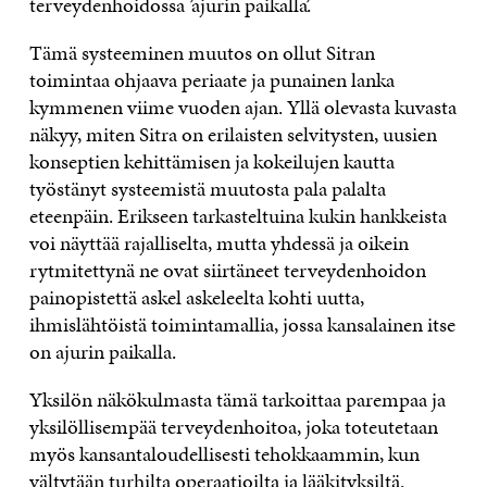
terveydenhoidossa ’ajurin paikalla’.
Tämä systeeminen muutos on ollut Sitran
toimintaa ohjaava periaate ja punainen lanka
kymmenen viime vuoden ajan. Yllä olevasta kuvasta
näkyy, miten Sitra on erilaisten selvitysten, uusien
konseptien kehittämisen ja kokeilujen kautta
työstänyt systeemistä muutosta pala palalta
eteenpäin. Erikseen tarkasteltuina kukin hankkeista
voi näyttää rajalliselta, mutta yhdessä ja oikein
rytmitettynä ne ovat siirtäneet terveydenhoidon
painopistettä askel askeleelta kohti uutta,
ihmislähtöistä toimintamallia, jossa kansalainen itse
on ajurin paikalla.
Yksilön näkökulmasta tämä tarkoittaa parempaa ja
yksilöllisempää terveydenhoitoa, joka toteutetaan
myös kansantaloudellisesti tehokkaammin, kun
vältytään turhilta operaatioilta ja lääkityksiltä.