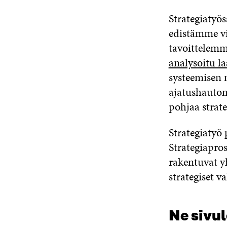
Strategiatyö
edistämme vis
tavoittelemm
analysoitu la
systeemisen 
ajatushautom
pohjaa strate
Strategiatyö 
Strategiapros
rakentuvat yh
strategiset v
Ne sivul