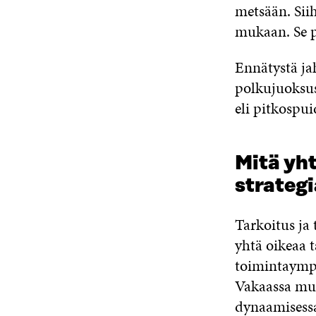
metsään. Sii
mukaan. Se p
Ennätystä ja
polkujuoksus
eli pitkospui
Mitä yht
strategi
Tarkoitus ja 
yhtä oikeaa 
toimintaymp
Vakaassa muu
dynaamisessa 