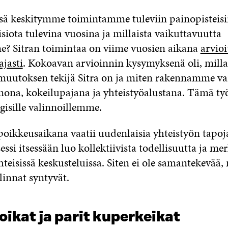
ssä keskitymme toimintamme tuleviin painopisteisi
iota tulevina vuosina ja millaista vaikuttavuutta
e? Sitran toimintaa on viime vuosien aikana
arvioi
ajasti
. Kokoavan arvioinnin kysymyksenä oli, mill
muutoksen tekijä Sitra on ja miten rakennamme va
ona, kokeilupajana ja yhteistyöalustana. Tämä työ
gisille valinnoillemme.
poikkeusaikana vaatii uudenlaisia yhteistyön tapoja 
essi itsessään luo kollektiivista todellisuutta ja me
teisissä keskusteluissa. Siten ei ole samantekevää, 
alinnat syntyvät.
oikat ja parit kuperkeikat