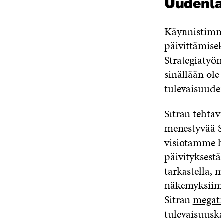
Uudenlai
Käynnistimme
päivittämise
Strategiatyö
sinällään ole
tulevaisuude
Sitran tehtä
menestyvää S
visiotamme h
päivityksest
tarkastella, 
näkemyksiimm
Sitran
megat
tulevaisuusk