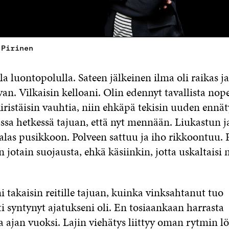
 Pirinen
la luontopolulla. Sateen jälkeinen ilma oli raikas j
van. Vilkaisin kelloani. Olin edennyt tavallista no
iristäisin vauhtia, niin ehkäpä tekisin uuden ennä
assa hetkessä tajuan, että nyt mennään. Liukastun 
 alas pusikkoon. Polveen sattuu ja iho rikkoontuu. 
in jotain suojausta, ehkä käsiinkin, jotta uskaltais
takaisin reitille tajuan, kuinka vinksahtanut tuo
i syntynyt ajatukseni oli. En tosiaankaan harrasta
 ajan vuoksi. Lajin viehätys liittyy oman rytmin lö