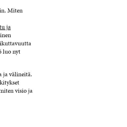
in. Miten
tu ja
ainen
ikuttavuutta
 luo nyt
ja välineitä.
rkitykset
miten visio ja