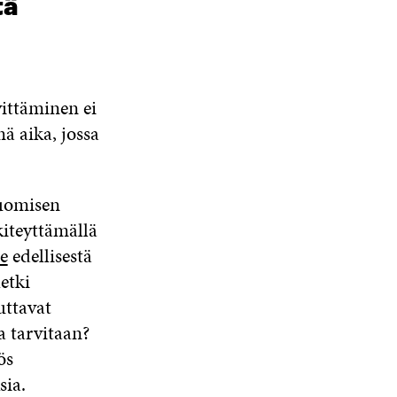
tä
vittäminen ei
ä aika, jossa
huomisen
iteyttämällä
e
edellisestä
etki
uttavat
 tarvitaan?
ös
sia.