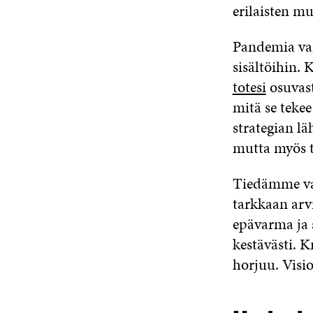
erilaisten m
Pandemia vaik
sisältöihin.
totesi
osuvast
mitä se teke
strategian l
mutta myös 
Tiedämme var
tarkkaan arvi
epävarma ja 
kestävästi. K
horjuu. Visi