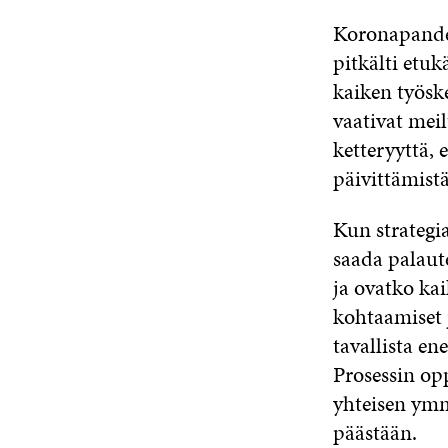
Koronapandem
pitkälti etu
kaiken työsk
vaativat meil
ketteryyttä
päivittämistä
Kun strategia
saada palaut
ja ovatko ka
kohtaamiset 
tavallista e
Prosessin opp
yhteisen ymm
päästään.