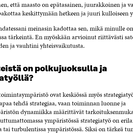
hen, että maasto on epätasainen, juurakkoinen ja va
akottaa keskittymään hetkeen ja juuri kulloiseen 
hdatessani meinasin kadottaa sen, mikä minulle o
sa tärkeintä. En myöskään arvioinut riittävästi sa
den ja vauhtini yhteisvaikutusta.
eistä on polkujuoksulla ja
atyöllä?
toimintaympäristö ovat keskiössä myös strategiatyö
tapaa tehdä strategiaa, vaan toiminnan luonne ja
äristön dynamiikka määrittävät tarkoituksenmuka
ttumattomassa ympäristössä strategiatyö on erila
tai turbulentissa ympäristössä. Siksi on tärkeä tu