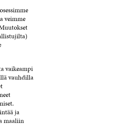
rosessimme
 ja veimme
 Muutokset
llistujilta)
e
sta vaikeampi
llä vauhdilla
t
neet
iset.
intää ja
a maaliin