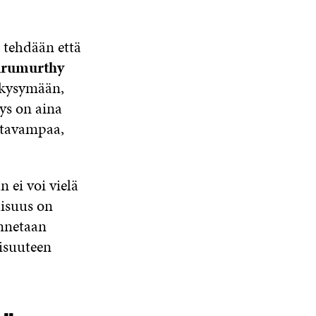
K
S
S
S
K
S
A
S
U
t tehdään että
A
A
N
urumurthy
A
S
n kysymään,
S
ys on aina
A
stavampaa,
 ei voi vielä
aisuus on
ennetaan
aisuuteen