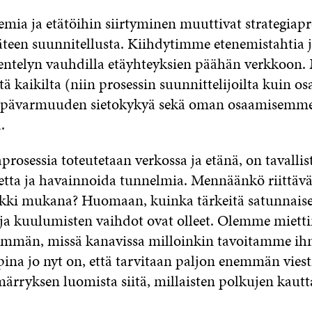
ia ja etätöihin siirtyminen muuttivat strategiap
käteen suunnitellusta. Kiihdytimme etenemistahtia
entelyn vauhdilla etäyhteyksien päähän verkkoon.
tä kaikilta (niin prosessin suunnittelijoilta kuin osa
, epävarmuuden sietokykyä sekä oman osaamisemm
.
prosessia toteutetaan verkossa ja etänä, on tavalli
etta ja havainnoida tunnelmia. Mennäänkö riittävä
ikki mukana? Huomaan, kuinka tärkeitä satunnaise
ja kuulumisten vaihdot ovat olleet. Olemme mietti
nemmän, missä kanavissa milloinkin tavoitamme ihm
ina jo nyt on, että tarvitaan paljon enemmän viest
ärryksen luomista siitä, millaisten polkujen kautt