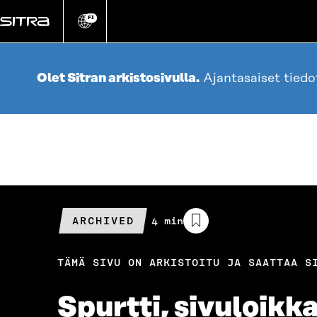
Siirry
suoraan
FI
Vaihda
sivuston
sisältöön
kieli
Olet Sitran arkistosivulla.
Ajantasaiset tied
ARCHIVED
Arvioitu
4 min
lukuaika
TÄMÄ SIVU ON ARKISTOITU JA SAATTAA S
Spurtti, sivuloikka