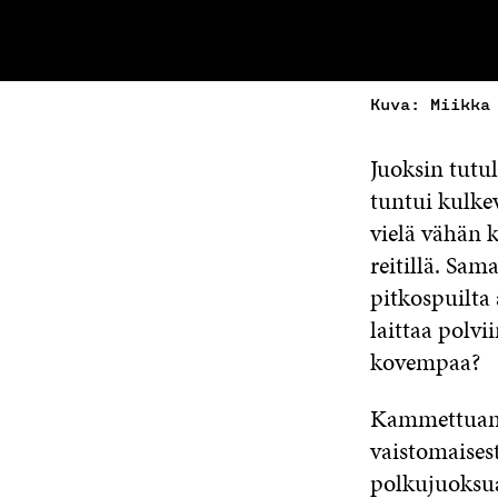
Kuva: Miikka
Juoksin tutul
tuntui kulke
vielä vähän k
reitillä. Sam
pitkospuilta
laittaa polvi
kovempaa?
Kammettuani 
vaistomaisest
polkujuoksua