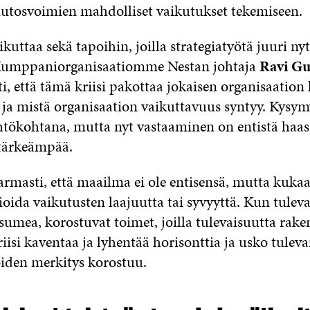
uutosvoimien mahdolliset vaikutukset tekemiseen.
uttaa sekä tapoihin, joilla strategiatyötä juuri ny
 Kumppaniorganisaatiomme Nestan johtaja
Ravi G
i, että tämä kriisi pakottaa jokaisen organisaatio
e ja mistä organisaation vaikuttavuus syntyy. Kysym
ähtökohtana, mutta nyt vastaaminen on entistä haa
tärkeämpää.
masti, että maailma ei ole entisensä, mutta kukaan
oida vaikutusten laajuutta tai syvyyttä. Kun tulev
sumea, korostuvat toimet, joilla tulevaisuutta rak
riisi kaventaa ja lyhentää horisonttia ja usko tulev
oiden merkitys korostuu.