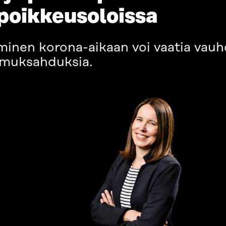
 poikkeusoloissa
minen korona-aikaan voi vaatia vauh
 muksahduksia.