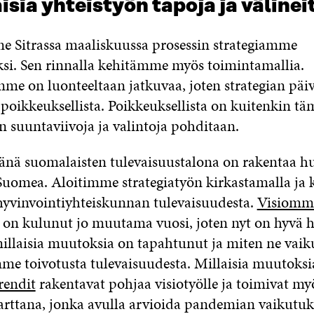
sia yhteistyön tapoja ja välinei
 Sitrassa maaliskuussa prosessin strategiamme
ksi. Sen rinnalla kehitämme myös toimintamallia.
mme on luonteeltaan jatkuvaa, joten strategian päi
 poikkeuksellista. Poikkeuksellista on kuitenkin täm
n suuntaviivoja ja valintoja pohditaan.
vänä suomalaisten tulevaisuustalona on rakentaa 
uomea. Aloitimme strategiatyön kirkastamalla ja k
yvinvointiyhteiskunnan tulevaisuudesta.
Visiomm
ä on kulunut jo muutama vuosi, joten nyt on hyvä h
millaisia muutoksia on tapahtunut ja miten ne vaik
e toivotusta tulevaisuudesta. Millaisia muutoksia
rendit
rakentavat pohjaa visiotyölle ja toimivat my
arttana, jonka avulla arvioida pandemian vaikutuk