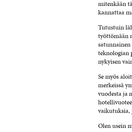
mitenkään tä
kannattaa ma
Tutustuin lä
työttömään n
satunnainen 
teknologian 
nykyisen vai
Se myös aloi
merkeissä ym
vuodesta ja 
hotellivuotee
vaikutuksia,
Olen usein m