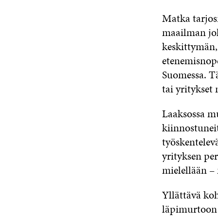
Matka tarjo
maailman joh
keskittymän, 
etenemisnope
Suomessa. Täm
tai yritykset
Laaksossa mu
kiinnostuneit
työskentelev
yrityksen per
mielellään – 
Yllättävä ko
läpimurtoon 