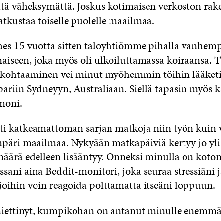
tä väheksymättä. Joskus kotimaisen verkoston rak
tkustaa toiselle puolelle maailmaa.
hes 15 vuotta sitten taloyhtiömme pihalla vanhem
aiseen, joka myös oli ulkoiluttamassa koiraansa.
kohtaaminen vei minut myöhemmin töihin lääketie
pariin Sydneyyn, Australiaan. Siellä tapasin myös k
moni.
tti katkeamattoman sarjan matkoja niin työn kuin
päri maailmaa. Nykyään matkapäiviä kertyy jo yli
määrä edelleen lisääntyy. Onneksi minulla on koto
ssani aina Beddit-monitori, joka seuraa stressiäni ja
 joihin voin reagoida polttamatta itseäni loppuun.
iettinyt, kumpikohan on antanut minulle enemmä