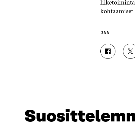
liiketoiminta
kohtaamiset 
JAA
J
J
A
A
A
A
F
T
A
W
C
I
E
T
B
T
O
E
O
R
Suosittelem
K
I
I
S
S
S
S
Ä