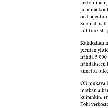
kertominen j
ja nämä kont
on laajentunu
Suomalaisilla
kulttuurista 
Kuinkahan mo
pienten yhtiö
nähdä 5 000 
nähdäkseen k
annettu tule
Oli mukava h
matkan aikana
kuitenkin, et
Toki verkost