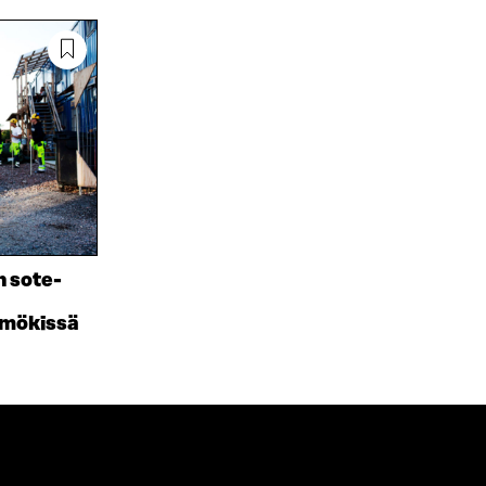
Ä
L
I
A
A
N
V
A
L
A
V
I
U
A
N
T
U
K
U
T
K
U
U
I
U
U
U
U
D
U
E
D
S
E
 sote-
S
S
A
S
 mökissä
I
A
K
I
K
K
U
K
N
U
A
N
S
A