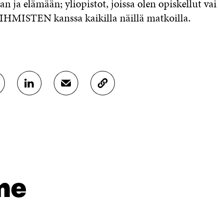
an ja elämään; yliopistot, joissa olen opiskellut vai
IHMISTEN kanssa kaikilla näillä matkoilla.
J
J
K
A
A
O
A
A
P
L
S
I
I
Ä
O
N
H
I
K
K
A
E
Ö
R
D
P
T
I
O
I
me
N
S
K
I
T
K
S
I
E
S
L
L