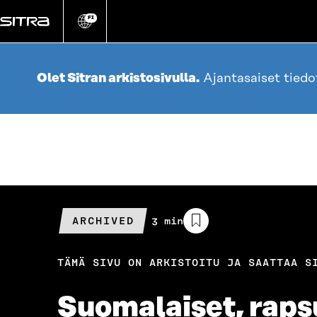
Siirry
suoraan
FI
Vaihda
sivuston
sisältöön
kieli
Olet Sitran arkistosivulla.
Ajantasaiset tied
ARCHIVED
Arvioitu
3 min
lukuaika
TÄMÄ SIVU ON ARKISTOITU JA SAATTAA S
Suomalaiset, raps