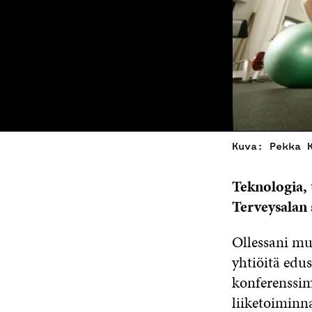
Kuva: Pekka 
Teknologia, t
Terveysalan 
Ollessani mu
yhtiöitä edu
konferenssim
liiketoiminn