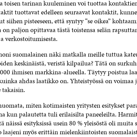
a toisen tarinan kuuleminen voi tuottaa kontaktie
aktit tuottavat edelleen seuraavat kontaktit, kunne
t siihen pisteeseen, että syntyy “se oikea” kohtaam
 on paljon opittavaa tästä toistensa selän rapsutt
ja verkostoitumisesta.
ni suomalainen näki matkalla meille tuttua kateu
iden keskinäistä, veristä kilpailua? Tätä on surku
000 ihmisen markkina-alueella. Täytyy poistua laa
uinka ahdas laatikko on. Yhteistyössä on voimaa j
e takaisin.
uomata, miten kotimaisten yritysten esitykset par
 kun palautetta tuli erilaisilta paneeleilta. Harmit
tä näissä esityksissä usein 80 % yleisöstä oli muita
o laajeni myös erittäin mielenkiintoisten suomalais