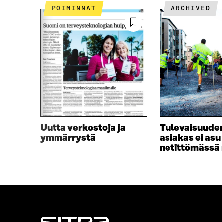
A
A
POIMINNAT
ARCHIVED
A
V
V
A
A
U
U
T
T
U
U
U
U
U
U
U
U
D
D
E
E
S
S
S
Uutta verkostoja ja
Tulevaisuuden
S
A
ymmärrystä
asiakas ei asu
A
I
netittömässä
I
K
K
K
K
U
U
N
N
A
A
S
S
S