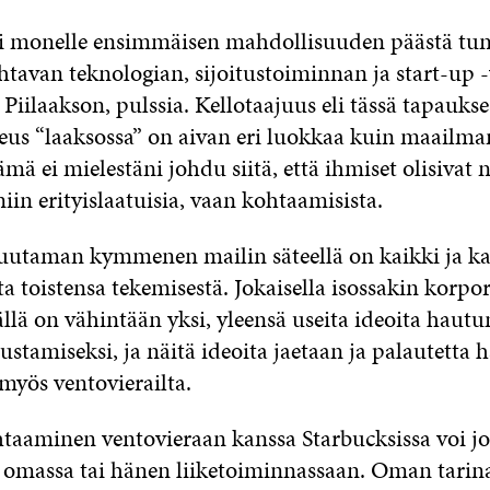
si monelle ensimmäisen mahdollisuuden päästä tu
tavan teknologian, sijoitustoiminnan ja start-up -
Piilaakson, pulssia. Kellotaajuus eli tässä tapaukse
us “laaksossa” on aivan eri luokkaa kuin maailman
ä ei mielestäni johdu siitä, että ihmiset olisivat ni
 niin erityislaatuisia, vaan kohtaamisista.
utaman kymmenen mailin säteellä on kaikki ja ka
a toistensa tekemisestä. Jokaisella isossakin korpo
ällä on vähintään yksi, yleensä useita ideoita hau
ustamiseksi, ja näitä ideoita jaetaan ja palautetta 
myös ventovierailta.
htaaminen ventovieraan kanssa Starbucksissa voi j
omassa tai hänen liiketoiminnassaan. Oman tarin