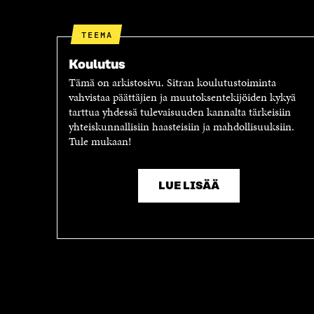
S
S
S
Ä
A
A
TEEMA
A
V
V
A
Koulutus
A
U
Tämä on arkistosivu. Sitran koulutustoiminta
U
T
vahvistaa päättäjien ja muutoksentekijöiden kykyä
T
U
tarttua yhdessä tulevaisuuden kannalta tärkeisiin
U
U
yhteiskunnallisiin haasteisiin ja mahdollisuuksiin.
U
U
Tule mukaan!
U
U
U
D
D
E
E
S
LUE LISÄÄ
S
S
S
A
A
I
I
K
K
K
K
U
U
N
N
A
A
S