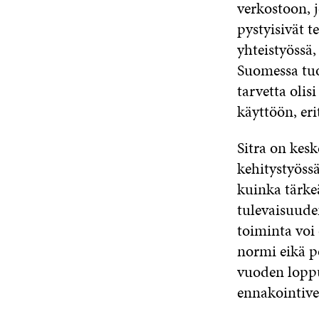
verkostoon, j
pystyisivät 
yhteistyössä,
Suomessa tuo
tarvetta oli
käyttöön, eri
Sitra on kes
kehitystyöss
kuinka tärke
tulevaisuude
toiminta voi
normi eikä po
vuoden loppu
ennakointive