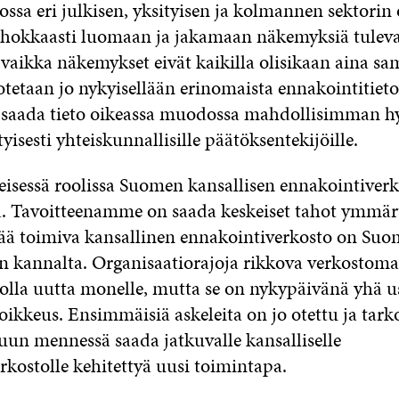
ossa eri julkisen, yksityisen ja kolmannen sektorin 
tehokkaasti luomaan ja jakamaan näkemyksiä tulev
 vaikka näkemykset eivät kaikilla olisikaan aina sa
tetaan jo nykyisellään erinomaista ennakointitiet
si saada tieto oikeassa muodossa mahdollisimman 
tyisesti yhteiskunnallisille päätöksentekijöille.
keisessä roolissa Suomen kansallisen ennakointiver
ä. Tavoitteenamme on saada keskeiset tahot ymmä
ää toimiva kansallinen ennakointiverkosto on Su
n kannalta. Organisaatiorajoja rikkova verkostom
 olla uutta monelle, mutta se on nykypäivänä yhä
ikkeus. Ensimmäisiä askeleita on jo otettu ja tarko
un mennessä saada jatkuvalle kansalliselle
rkostolle kehitettyä uusi toimintapa.