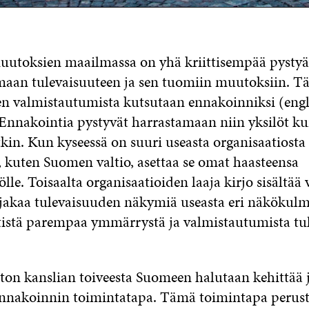
uutoksien maailmassa on yhä kriittisempää pystyä
aan tulevaisuuteen ja sen tuomiin muutoksiin. Tä
en valmistautumista kutsutaan ennakoinniksi (eng
. Ennakointia pystyvät harrastamaan niin yksilöt ku
tkin. Kun kyseessä on suuri useasta organisaatiosta
 kuten Suomen valtio, asettaa se omat haasteensa
lle. Toisaalta organisaatioiden laaja kirjo sisältää
 jakaa tulevaisuuden näkymiä useasta eri näkökulm
tistä parempaa ymmärrystä ja valmistautumista tu
ton kanslian toiveesta Suomeen halutaan kehittää 
ennakoinnin toimintatapa. Tämä toimintapa perust