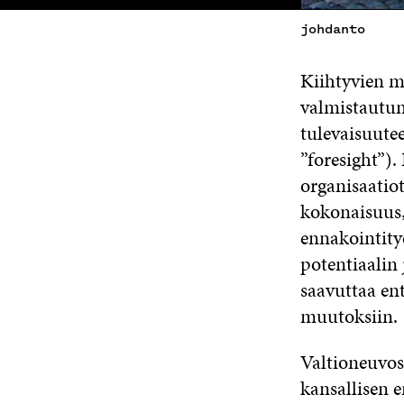
johdanto
Kiihtyvien m
valmistautum
tulevaisuute
”foresight”)
organisaatio
kokonaisuus,
ennakointityö
potentiaalin
saavuttaa en
muutoksiin.
Valtioneuvos
kansallisen 