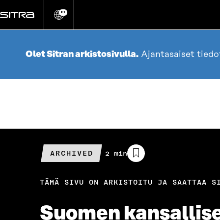
Siirry
suoraan
FI
Vaihda
sivuston
sisältöön
kieli
Olet Sitran arkistosivulla.
Ajantasaiset tied
ARCHIVED
Arvioitu
2 min
lukuaika
TÄMÄ SIVU ON ARKISTOITU JA SAATTAA S
Suomen kansallise