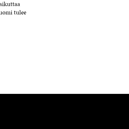
aikuttaa
N
A
Suomi tulee
S
S
A