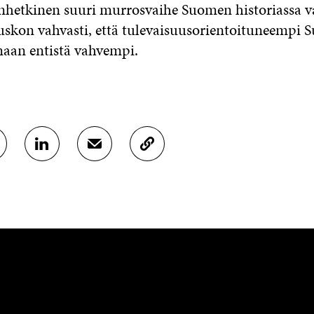
hetkinen suuri murrosvaihe Suomen historiassa v
 uskon vahvasti, että tulevaisuusorientoituneempi 
maan entistä vahvempi.
J
J
K
A
A
O
A
A
P
L
S
I
I
Ä
O
N
H
I
K
K
A
E
Ö
R
D
P
T
I
O
I
N
S
K
I
T
K