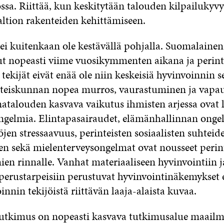
ssa. Riittää, kun keskitytään talouden kilpailukyvy
altion rakenteiden kehittämiseen.
ei kuitenkaan ole kestävällä pohjalla. Suomalainen
 nopeasti viime vuosikymmenten aikana ja perint
 tekijät eivät enää ole niin keskeisiä hyvinvoinnin se
teiskunnan nopea murros, vaurastuminen ja vap
atalouden kasvava vaikutus ihmisten arjessa ovat 
ngelmia. Elintapasairaudet, elämänhallinnan onge
jen stressaavuus, perinteisten sosiaalisten suhteid
n sekä mielenterveysongelmat ovat nousseet perin
en rinnalle. Vanhat materiaaliseen hyvinvointiin j
 perustarpeisiin perustuvat hyvinvointinäkemykset 
nnin tekijöistä riittävän laaja-alaista kuvaa.
utkimus on nopeasti kasvava tutkimusalue maailm