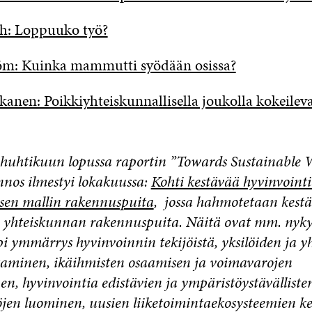
ch: Loppuuko työ?
röm: Kuinka mammutti syödään osissa?
kanen: Poikkiyhteiskunnallisella joukolla kokeilev
i huhtikuun lopussa raportin ”Towards Sustainable 
nos ilmestyi lokakuussa:
Kohti kestävää hyvinvoint
sen mallin rakennuspuita
, jossa hahmotetaan kest
 yhteiskunnan rakennuspuita. Näitä ovat mm. nyky
pi ymmärrys hyvinvoinnin tekijöistä, yksilöiden ja y
minen, ikäihmisten osaamisen ja voimavarojen
n, hyvinvointia edistävien ja ympäristöystävälliste
öjen luominen, uusien liiketoimintaekosysteemien k