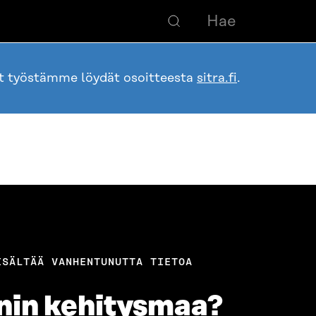
ot työstämme löydät osoitteesta
sitra.fi
.
ISÄLTÄÄ VANHENTUNUTTA TIETOA
nin kehitysmaa?