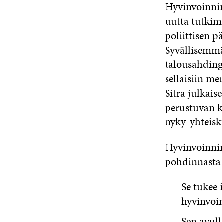
Hyvinvoinnin
uutta tutkim
poliittisen p
Syvällisemmä
talousahdingo
sellaisiin me
Sitra julkai
perustuvan k
nyky-yhteisk
Hyvinvoinnin
pohdinnasta 
Se tukee 
hyvinvoin
Sen avull