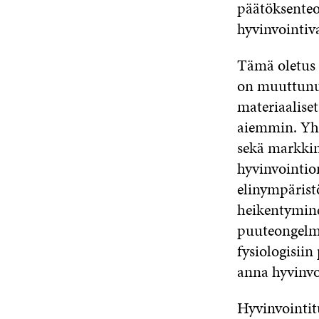
päätöksenteo
hyvinvointiv
Tämä oletus 
on muuttunut
materiaaliset
aiemmin. Yh
sekä markkin
hyvinvointio
elinympäristö
heikentymine
puuteongelmi
fysiologisiin
anna hyvinvoi
Hyvinvointit