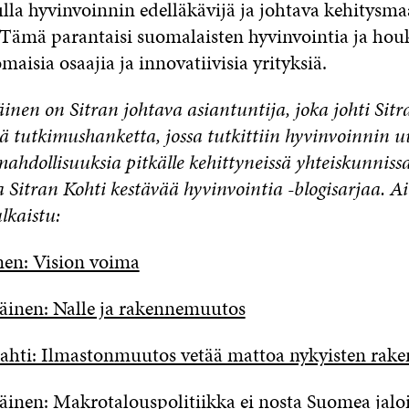
ulla hyvinvoinnin edelläkävijä ja johtava kehitysma
Tämä parantaisi suomalaisten hyvinvointia ja houk
isia osaajia ja innovatiivisia yrityksiä.
nen on Sitran johtava asiantuntija,
joka johti Sitr
ä tutkimushanketta, jossa tutkittiin hyvinvoinnin u
mahdollisuuksia pitkälle kehittyneissä yhteiskunniss
 Sitran Kohti kestävää hyvinvointia -blogisarjaa.
Ai
lkaistu:
en: Vision voima
inen: Nalle ja rakennemuutos
ahti: Ilmastonmuutos vetää mattoa nykyisten raken
nen: Makrotalouspolitiikka ei nosta Suomea jaloi