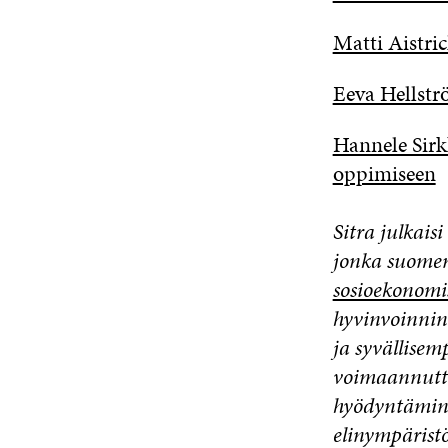
Matti Aistri
Eeva Hellst
Hannele Sirk
oppimiseen
Sitra julkais
jonka suomen
sosioekonomi
hyvinvoinnin
ja syvällisem
voimaannutta
hyödyntämine
elinympärist