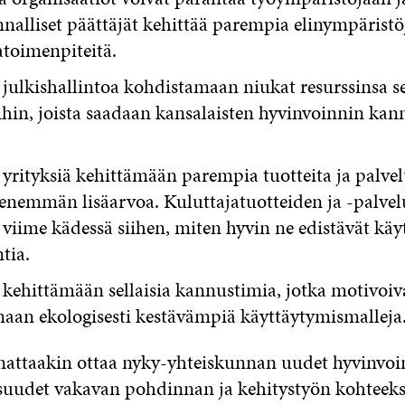
nalliset päättäjät kehittää parempia elinympäristö
atoimenpiteitä.
 julkishallintoa kohdistamaan niukat resurssinsa se
hin, joista saadaan kansalaisten hyvinvoinnin kann
 yrityksiä kehittämään parempia tuotteita ja palvelu
enemmän lisäarvoa. Kuluttajatuotteiden ja -palvel
viime kädessä siihen, miten hyvin ne edistävät käy
tia.
 kehittämään sellaisia kannustimia, jotka motivoiv
an ekologisesti kestävämpiä käyttäytymismalleja
attaakin ottaa nyky-yhteiskunnan uudet hyvinvoi
suudet vakavan pohdinnan ja kehitystyön kohteeks