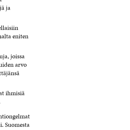
jä ja
llaisiin
alta eniten
ja, joissa
uiden arvo
ttäjänsä
at ihmisiä
.
ntiongelmat
i. Suomesta