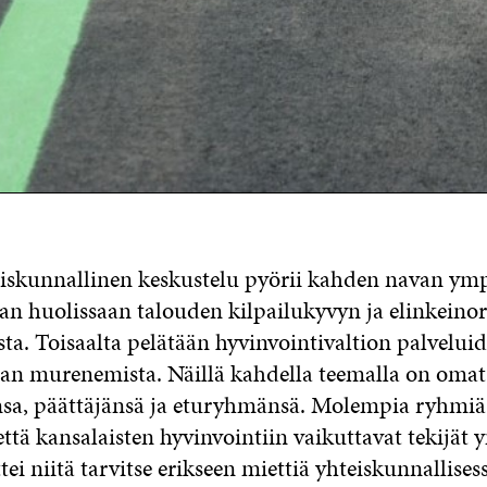
skunnallinen keskustelu pyörii kahden navan ympä
aan huolissaan talouden kilpailukyvyn ja elinkeino
ta. Toisaalta pelätään hyvinvointivaltion palveluid
an murenemista. Näillä kahdella teemalla on omat
nsa, päättäjänsä ja eturyhmänsä. Molempia ryhmiä
että kansalaisten hyvinvointiin vaikuttavat tekijä
ttei niitä tarvitse erikseen miettiä yhteiskunnallises