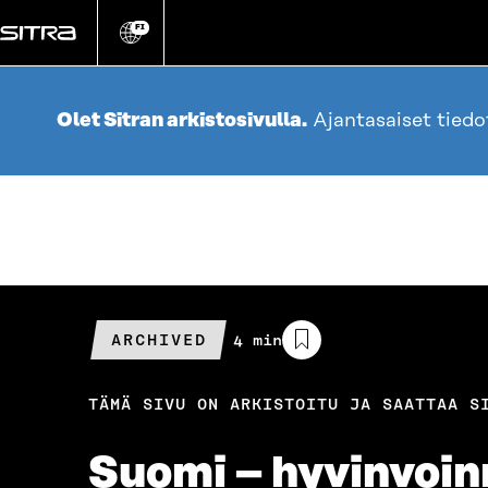
Siirry
suoraan
FI
Vaihda
sivuston
sisältöön
kieli
Olet Sitran arkistosivulla.
Ajantasaiset tied
ARCHIVED
Arvioitu
4 min
lukuaika
TÄMÄ SIVU ON ARKISTOITU JA SAATTAA S
Suomi – hyvinvoin