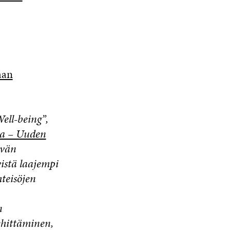
aan
Well-being”,
ia – Uuden
ävän
istä laajempi
hteisöjen
n
ehittäminen,