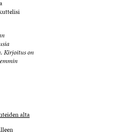
a
uttelisi
an
usia
a
.
Kirjoitus on
emmin
teiden alta
lleen