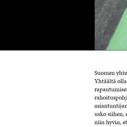
Suomen yhtei
Yhtäältä oll
rapautumises
rahoituspohj
asiantuntija
usko siihen, 
niin hyvin, e