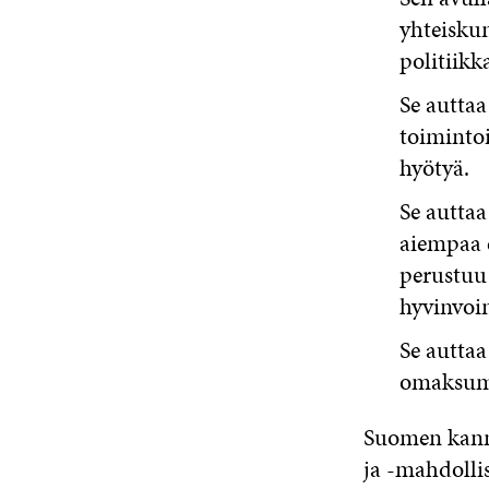
yhteiskun
politiikk
Se auttaa
toimintoi
hyötyä.
Se auttaa
aiempaa 
perustuu 
hyvinvoin
Se auttaa
omaksuma
Suomen kann
ja -mahdolli