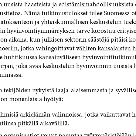
 uusista haasteista ja edistämismahdollisuuksista 
ustietoa. Nämä tutkimustulokset tulee Suomessa ott
äätöksenteon ja yhteiskunnallisen keskustelun tueks
n hyvinvointiymmärryksen tarve korostuu erityise
n aikana, kun julkisen sektorin säästöjä pitäisi k
noeriin, jotka vahingoittavat vähiten kansalaisten h
see huhtikuussa kansainväliseen hyvinvointitutkimu
irjan, joka avaa keskustelun hyvinvoinnin uusista h
unnassa.
 tekijöiden nykyistä laaja-alaisemmasta ja syväll
on monenlaista hyötyä:
ihmisiä arkielämän valinnoissa, jotka vaikuttavat 
tiinsa pitkällä aikavälillä.
a organisaatiot voivat parantaa työympäristöjään j