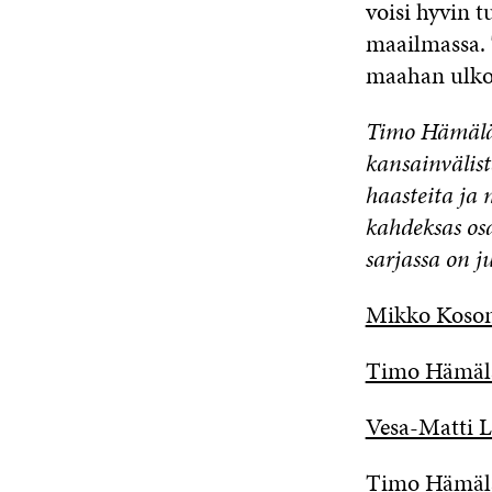
voisi hyvin t
maailmassa. 
maahan ulkoma
Timo Hämäläi
kansainvälist
haasteita ja 
kahdeksas osa
sarjassa on ju
Mikko Koson
Timo Hämälä
Vesa-Matti L
Timo Hämäläi