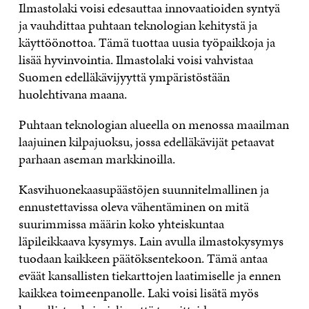
Ilmastolaki voisi edesauttaa innovaatioiden syntyä
ja vauhdittaa puhtaan teknologian kehitystä ja
käyttöönottoa. Tämä tuottaa uusia työpaikkoja ja
lisää hyvinvointia. Ilmastolaki voisi vahvistaa
Suomen edelläkävijyyttä ympäristöstään
huolehtivana maana.
Puhtaan teknologian alueella on menossa maailman
laajuinen kilpajuoksu, jossa edelläkävijät petaavat
parhaan aseman markkinoilla.
Kasvihuonekaasupäästöjen suunnitelmallinen ja
ennustettavissa oleva vähentäminen on mitä
suurimmissa määrin koko yhteiskuntaa
läpileikkaava kysymys. Lain avulla ilmastokysymys
tuodaan kaikkeen päätöksentekoon. Tämä antaa
eväät kansallisten tiekarttojen laatimiselle ja ennen
kaikkea toimeenpanolle. Laki voisi lisätä myös