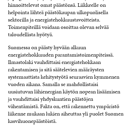
hinnoittelevat omat päästönsä. Liikkeelle on
helpointa lähteä päästökaupan ulkopuolisella
sektorilla ja energiatehokkuustavoitteista.
Toimenpiteillä voidaan osoittaa olevan selvää
taloudellista hyötyä.
Suomessa on päästy hyvään alkuun
energiatehokkuuden parantamistoimenpiteissä.
Ilmastolaki vauhdittaisi energiatehokkaan
rakentamisen ja sitä säätelevien määräysten
systemaattista kehitystyötä seuraavien kymmenen
vuoden aikana. Samalla se mahdollistaisi
uusiutuvan lähienergian käytön nopean lisäämisen
ja vauhdittaisi yhdyskuntien päästöjen
vähentämistä. Fakta on, että rakennettu ympäristö
liikenne mukaan lukien aiheuttaa yli puolet Suomen
kasvihuonepäästöistä.