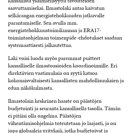
kansallista yksimielisyyttä tavoitteiden
saavuttamiseksi. Ilmastolaki antaa kaivatun
selkärangan energiatehokkuuden jatkuvalle
parantamiselle. Sen avulla mm.
energiatehokkuustoimikunnan ja ERA17-
toimintaohjelman toimenpide-ehdotukset saadaan
systemaattisesti jalkautettua.
Laki voisi luoda myös paremmat puitteet
kansalliselle ilmastoasioiden koordinoinnille. Eri
direktiivien vaatimuksia on syytä katsoa
kokonaisvaltaisesti kansallisten mahdollisuuksien ja
edun näkökulmasta.
Ilmastolain keskeinen haaste on päästöjen
budjetointi ja seuranta kansallisella tasolla. Tämän
ei pitäisi olla ongelma. Päästöjen
vähentämisohjelmia toteutetaan jo laajasti, ja on
jopa globaaleja yrityksiä, jotka budjetoivat ja