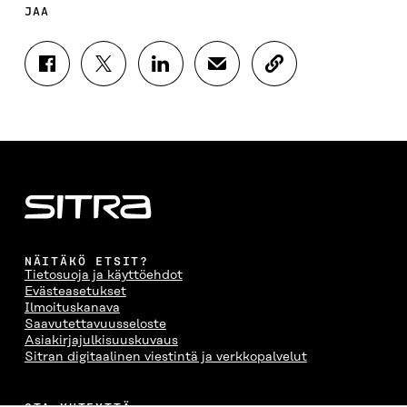
JAA
J
J
J
J
K
A
A
A
A
O
A
A
A
A
P
F
T
L
S
I
A
W
I
Ä
O
C
I
N
H
I
E
T
K
K
A
B
T
E
Ö
R
O
E
D
P
T
O
R
I
O
I
K
I
N
S
K
I
S
I
T
K
NÄITÄKÖ ETSIT?
S
S
S
I
E
Tietosuoja ja käyttöehdot
S
Ä
S
L
L
Evästeasetukset
A
A
Ä
L
I
Ilmoituskanava
A
V
A
A
N
Saavutettavuusseloste
V
A
V
A
L
Asiakirjajulkisuuskuvaus
A
U
A
V
I
Sitran digitaalinen viestintä ja verkkopalvelut
U
T
U
A
N
T
U
T
U
K
U
U
U
T
K