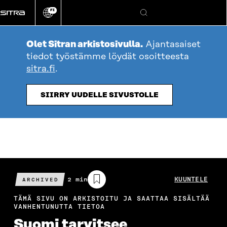
Siirry
FI
suoraan
Vaihda
Hae
sivuston
sisältöön
kieli
Olet Sitran arkistosivulla.
Ajantasaiset
tiedot työstämme löydät osoitteesta
sitra.fi
.
SIIRRY UUDELLE SIVUSTOLLE
Arvioitu
2 min
KUUNTELE
ARCHIVED
lukuaika
TÄMÄ SIVU ON ARKISTOITU JA SAATTAA SISÄLTÄÄ
VANHENTUNUTTA TIETOA
Suomi tarvitsee