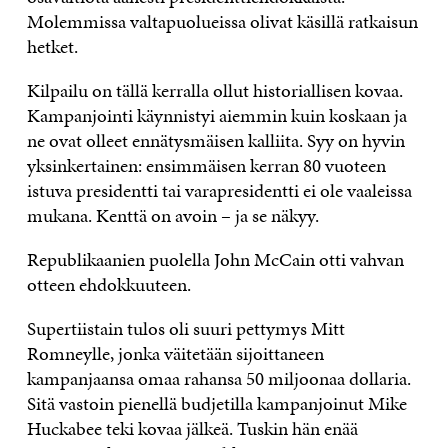
Molemmissa valtapuolueissa olivat käsillä ratkaisun
hetket.
Kilpailu on tällä kerralla ollut historiallisen kovaa.
Kampanjointi käynnistyi aiemmin kuin koskaan ja
ne ovat olleet ennätysmäisen kalliita. Syy on hyvin
yksinkertainen: ensimmäisen kerran 80 vuoteen
istuva presidentti tai varapresidentti ei ole vaaleissa
mukana. Kenttä on avoin – ja se näkyy.
Republikaanien puolella John McCain otti vahvan
otteen ehdokkuuteen.
Supertiistain tulos oli suuri pettymys Mitt
Romneylle, jonka väitetään sijoittaneen
kampanjaansa omaa rahansa 50 miljoonaa dollaria.
Sitä vastoin pienellä budjetilla kampanjoinut Mike
Huckabee teki kovaa jälkeä. Tuskin hän enää