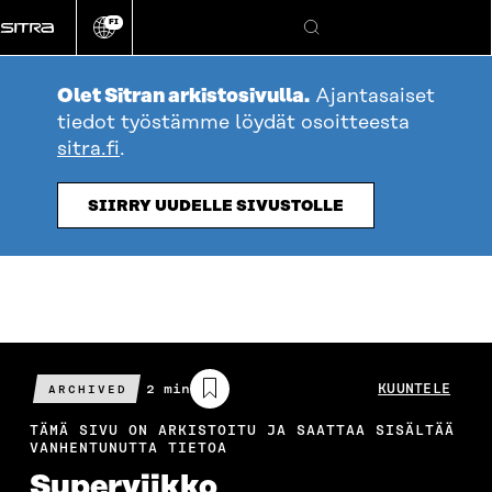
Siirry
FI
suoraan
Vaihda
Hae
sivuston
sisältöön
kieli
Olet Sitran arkistosivulla.
Ajantasaiset
tiedot työstämme löydät osoitteesta
sitra.fi
.
SIIRRY UUDELLE SIVUSTOLLE
Arvioitu
2 min
KUUNTELE
ARCHIVED
lukuaika
TÄMÄ SIVU ON ARKISTOITU JA SAATTAA SISÄLTÄÄ
VANHENTUNUTTA TIETOA
Superviikko