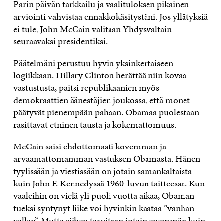
Parin päivän tarkkailu ja vaalituloksen pikainen
arviointi vahvistaa ennakkokäsitystäni. Jos yllätyksiä
ei tule, John McCain valitaan Yhdysvaltain
seuraavaksi presidentiksi.
Päätelmäni perustuu hyvin yksinkertaiseen
logiikkaan. Hillary Clinton herättää niin kovaa
vastustusta, paitsi republikaanien myös
demokraattien äänestäjien joukossa, että monet
päätyvät pienempään pahaan. Obamaa puolestaan
rasittavat etninen tausta ja kokemattomuus.
McCain saisi ehdottomasti kovemman ja
arvaamattomamman vastuksen Obamasta. Hänen
tyylissään ja viestissään on jotain samankaltaista
kuin John F. Kennedyssä 1960-luvun taitteessa. Kun
vaaleihin on vielä yli puoli vuotta aikaa, Obaman
tueksi syntynyt liike voi hyvinkin kaataa ”vanhan
vallan”. Mutta siihen tarvitaan jotain enemmän kuin