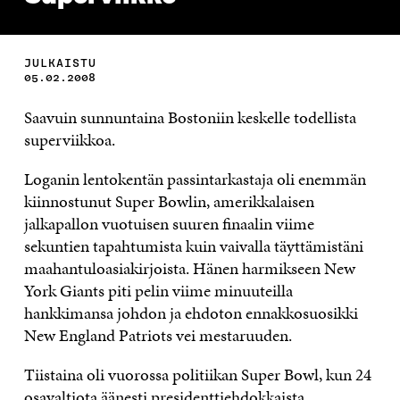
JULKAISTU
05.02.2008
Saavuin sunnuntaina Bostoniin keskelle todellista
superviikkoa.
Loganin lentokentän passintarkastaja oli enemmän
kiinnostunut Super Bowlin, amerikkalaisen
jalkapallon vuotuisen suuren finaalin viime
sekuntien tapahtumista kuin vaivalla täyttämistäni
maahantuloasiakirjoista. Hänen harmikseen New
York Giants piti pelin viime minuuteilla
hankkimansa johdon ja ehdoton ennakkosuosikki
New England Patriots vei mestaruuden.
Tiistaina oli vuorossa politiikan Super Bowl, kun 24
osavaltiota äänesti presidenttiehdokkaista.