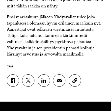
mitä tähän saakka on nähty.
Ensi marraskuun jälkeen Yhdysvallat tulee joka
tapauksessa olemaan hyvin erilainen maa kuin nyt.
Äänestäjät ovat selkeästi viestimässä muutosta.
Tulipa kuka tahansa kolmesta kärkinimestä
valituksi, kaikkiin sisältyy pyrkimys palauttaa
Yhdysvaltain ja sen presidentin pahasti kolhuja
kärsinyt arvostus ja arvovalta maailmalla.
JAA
J
J
J
J
K
A
A
A
A
O
A
A
A
A
P
F
T
L
S
I
A
W
I
Ä
O
C
I
N
H
I
E
T
K
K
A