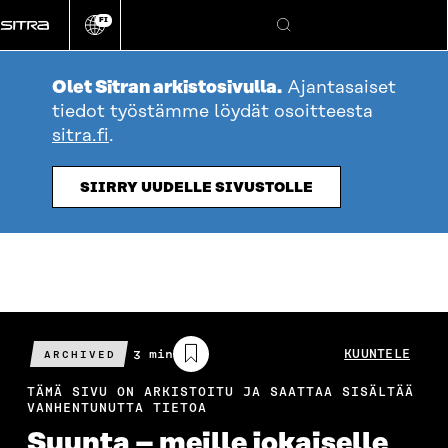
Siirry
FI
suoraan
Vaihda
Hae
sivuston
sisältöön
kieli
Olet Sitran arkistosivulla.
Ajantasaiset
tiedot työstämme löydät osoitteesta
sitra.fi
.
SIIRRY UUDELLE SIVUSTOLLE
Arvioitu
3 min
KUUNTELE
ARCHIVED
lukuaika
TÄMÄ SIVU ON ARKISTOITU JA SAATTAA SISÄLTÄÄ
VANHENTUNUTTA TIETOA
Suunta – meille jokaiselle