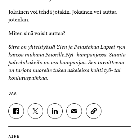
Jokainen voi tehdä jotakin. Jokainen voi auttaa
jotenkin.
Miten sinä voisit auttaa?
Sitra on yhteistyössä Ylen ja Pelastakaa Lapset ry:n
kanssa mukana
Nuorille.Nyt
-kampanjassa. Suunta-
palvelukokeilu on osa kampanjaa. Sen tavoitteena
on tarjota nuorelle tukea askeleissa kohti työ- tai
koulutuspaikkaa.
JAA
J
J
J
J
K
A
A
A
A
O
A
A
A
A
P
F
T
L
S
I
A
W
I
Ä
O
AIHE