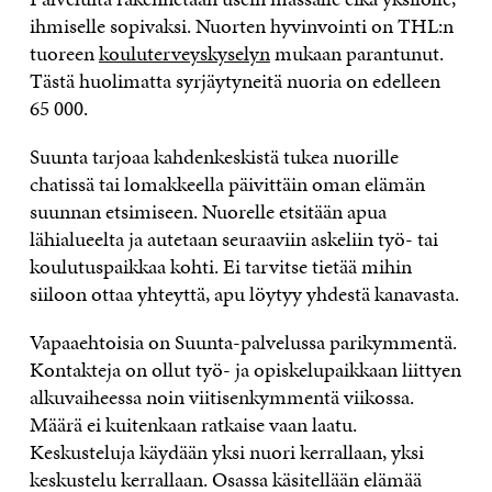
ihmiselle sopivaksi. Nuorten hyvinvointi on THL:n
tuoreen
kouluterveyskyselyn
mukaan parantunut.
Tästä huolimatta syrjäytyneitä nuoria on edelleen
65 000.
Suunta tarjoaa kahdenkeskistä tukea nuorille
chatissä tai lomakkeella päivittäin oman elämän
suunnan etsimiseen. Nuorelle etsitään apua
lähialueelta ja autetaan seuraaviin askeliin työ- tai
koulutuspaikkaa kohti. Ei tarvitse tietää mihin
siiloon ottaa yhteyttä, apu löytyy yhdestä kanavasta.
Vapaaehtoisia on Suunta-palvelussa parikymmentä.
Kontakteja on ollut työ- ja opiskelupaikkaan liittyen
alkuvaiheessa noin viitisenkymmentä viikossa.
Määrä ei kuitenkaan ratkaise vaan laatu.
Keskusteluja käydään yksi nuori kerrallaan, yksi
keskustelu kerrallaan. Osassa käsitellään elämää