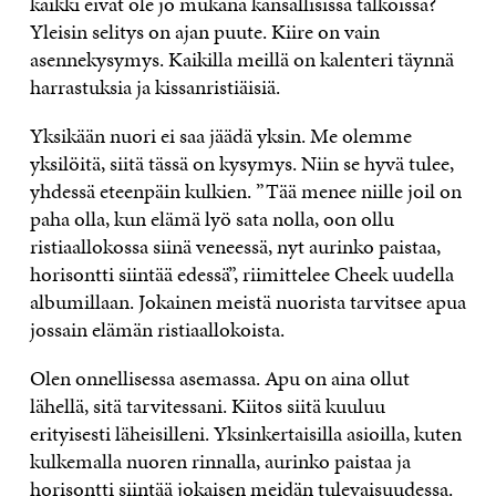
kaikki eivät ole jo mukana kansallisissa talkoissa?
Yleisin selitys on ajan puute. Kiire on vain
asennekysymys. Kaikilla meillä on kalenteri täynnä
harrastuksia ja kissanristiäisiä.
Yksikään nuori ei saa jäädä yksin. Me olemme
yksilöitä, siitä tässä on kysymys. Niin se hyvä tulee,
yhdessä eteenpäin kulkien. ”Tää menee niille joil on
paha olla, kun elämä lyö sata nolla, oon ollu
ristiaallokossa siinä veneessä, nyt aurinko paistaa,
horisontti siintää edessä”, riimittelee Cheek uudella
albumillaan. Jokainen meistä nuorista tarvitsee apua
jossain elämän ristiaallokoista.
Olen onnellisessa asemassa. Apu on aina ollut
lähellä, sitä tarvitessani. Kiitos siitä kuuluu
erityisesti läheisilleni. Yksinkertaisilla asioilla, kuten
kulkemalla nuoren rinnalla, aurinko paistaa ja
horisontti siintää jokaisen meidän tulevaisuudessa.