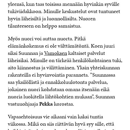
yleensä, kun taas toisissa mennään hyvinkin syvälle
tukiviidakkoon. Minulle keskustelut ovat tuntuneet
hyvin läheisiltä ja luonnollisilta. Nuoren
tilanteeseen on helppo samaistua.
Myös nuori voi auttaa nuorta. Pitkä
elämänkokemus ei ole välttämätöntä. Koen juuri
siksi Suunnan ja
Vamoksen
kaltaiset palvelut
läheisiksi. Minulle on tärkeää henkilökohtainen tuki,
aito kiinnostus ja välittäminen. Yksin yhteiskunnan
rakenteilla ei hyvinvointia paranneta. ”Suunnassa
saa yksilöllistä ja ennakkoluulotonta palvelua,
jokainen nuori kohdataan omana itsenään eikä
nuoria luokitella lähtökohtien mukaan”, Suunnan
vastuuohjaaja
Pekka
korostaa.
Vapaaehtoisuus vie aikaani vain kaksi tuntia
viikossa. Mikä on siis riittävän hyvä syy sille, että