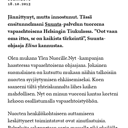
18.10.2013
Jännittynyt, mutta innostunut. Tässä
ensitunnelmani
Suunta
-palvelun tuoreena
vapaaehtoisena Helsingin Tiukulassa. ”Oot vaan
oma ittes, se on kaikista tärkeintä”, Suunta-
ohjaaja
Elina
kannustaa.
Olen mukana Ylen Nuorille.Nyt -kampanjan
haasteessa vapaaehtoisena ohjaajana. Jokainen
suomalainen on kutsuttu mukaan näihin talkoisiin
nuorten syrjäytymisen ehkäisemiseksi. Koen
saaneeni tältä yhteiskunnalta lähes kaiken
mahdollisen. Nyt on minun vuoroni kantaa korteni
kekoon osallistumalla vapaaehtoistyöhön.
Nuorten henkilökohtaiseen auttamiseen
keskittyneet toimintatavat ovat ainutlaatuisia.
Palveluita rakennetaan usein massalle eikä yksilölle,