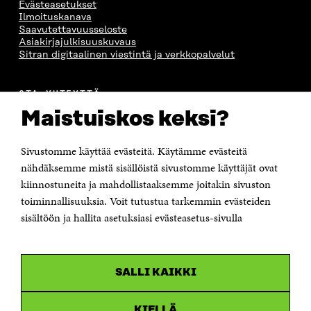
Evästeasetukset
Ilmoituskanava
Saavutettavuusseloste
Asiakirjajulkisuuskuvaus
Sitran digitaalinen viestintä ja verkkopalvelut
OTA YHTEYTTÄ
Suomen itsenäisyyden juhlarahasto Sitra
Maistuiskos keksi?
Itämerenkatu 11-13, PL 160,
00181 Helsinki
Sivustomme käyttää evästeitä. Käytämme evästeitä
Puhelin +358 294 618 991
Sähköpostiosoite
nähdäksemme mistä sisällöistä sivustomme käyttäjät ovat
etunimi.sukunimi@sitra.fi tai sitra@sitra.fi
kiinnostuneita ja mahdollistaaksemme joitakin sivuston
toiminnallisuuksia. Voit tutustua tarkemmin evästeiden
Saapumisohjeet
sisältöön ja hallita asetuksiasi evästeasetus-sivulla
Y-tunnus 0202132-3
OLEMME NÄISSÄ SOMEISSA
SALLI KAIKKI
Facebook
Avautuu
uudessa
Linkedin
ikkunassa
KIELLÄ