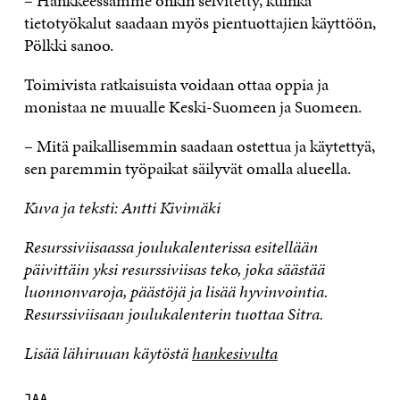
– Hankkeessamme onkin selvitetty, kuinka
tietotyökalut saadaan myös pientuottajien käyttöön,
Pölkki sanoo.
Toimivista ratkaisuista voidaan ottaa oppia ja
monistaa ne muualle Keski-Suomeen ja Suomeen.
– Mitä paikallisemmin saadaan ostettua ja käytettyä,
sen paremmin työpaikat säilyvät omalla alueella.
Kuva ja teksti: Antti Kivimäki
Resurssiviisaassa joulukalenterissa esitellään
päivittäin yksi resurssiviisas teko, joka säästää
luonnonvaroja, päästöjä ja lisää hyvinvointia.
Resurssiviisaan joulukalenterin tuottaa Sitra.
Lisää lähiruuan käytöstä
hankesivulta
JAA