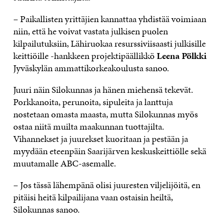
– Paikallisten yrittäjien kannattaa yhdistää voimiaan
niin, että he voivat vastata julkisen puolen
kilpailutuksiin, Lähiruokaa resurssiviisaasti julkisille
keittiöille -hankkeen projektipäällikkö
Leena Pölkki
Jyväskylän ammattikorkeakoulusta sanoo.
Juuri näin Silokunnas ja hänen miehensä tekevät.
Porkkanoita, perunoita, sipuleita ja lanttuja
nostetaan omasta maasta, mutta Silokunnas myös
ostaa niitä muilta maakunnan tuottajilta.
Vihannekset ja juurekset kuoritaan ja pestään ja
myydään eteenpäin Saarijärven keskuskeittiölle sekä
muutamalle ABC-asemalle.
– Jos tässä lähempänä olisi juuresten viljelijöitä, en
pitäisi heitä kilpailijana vaan ostaisin heiltä,
Silokunnas sanoo.