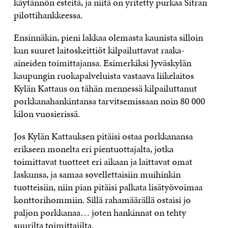
käytännön esteitä, ja niitä on yritetty purkaa Sitran
pilottihankkeessa.
Ensinnäkin, pieni lakkaa olemasta kaunista silloin
kun suuret laitoskeittiöt kilpailuttavat raaka-
aineiden toimittajansa. Esimerkiksi Jyväskylän
kaupungin ruokapalveluista vastaava liikelaitos
Kylän Kattaus on tähän mennessä kilpailuttanut
porkkanahankintansa tarvitsemissaan noin 80 000
kilon vuosierissä.
Jos Kylän Kattauksen pitäisi ostaa porkkanansa
erikseen monelta eri pientuottajalta, jotka
toimittavat tuotteet eri aikaan ja laittavat omat
laskunsa, ja samaa sovellettaisiin muihinkin
tuotteisiin, niin pian pitäisi palkata lisätyövoimaa
konttorihommiin. Sillä rahamäärällä ostaisi jo
paljon porkkanaa… joten hankinnat on tehty
suurilta toimittajilta.