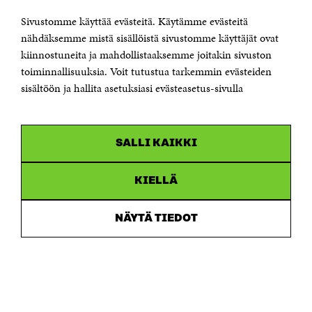
Sivustomme käyttää evästeitä. Käytämme evästeitä
Puhelin +358 294 618 991
Sähköpostiosoite
nähdäksemme mistä sisällöistä sivustomme käyttäjät ovat
etunimi.sukunimi@sitra.fi tai sitra@sitra.fi
kiinnostuneita ja mahdollistaaksemme joitakin sivuston
toiminnallisuuksia. Voit tutustua tarkemmin evästeiden
Saapumisohjeet
sisältöön ja hallita asetuksiasi evästeasetus-sivulla
Y-tunnus 0202132-3
OLEMME NÄISSÄ SOMEISSA
SALLI KAIKKI
Facebook
Avautuu
uudessa
Linkedin
ikkunassa
KIELLÄ
Avautuu
uudessa
Youtube
ikkunassa
Avautuu
NÄYTÄ TIEDOT
uudessa
Instagram
ikkunassa
Avautuu
uudessa
ikkunassa