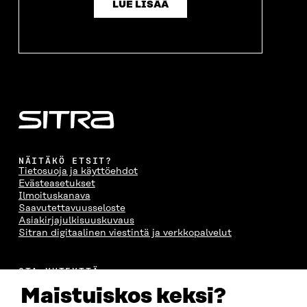
LUE LISÄÄ
NÄITÄKÖ ETSIT?
Tietosuoja ja käyttöehdot
Evästeasetukset
Ilmoituskanava
Saavutettavuusseloste
Asiakirjajulkisuuskuvaus
Sitran digitaalinen viestintä ja verkkopalvelut
OTA YHTEYTTÄ
Suomen itsenäisyyden juhlarahasto Sitra
Maistuiskos keksi?
Itämerenkatu 11-13, PL 160,
00181 Helsinki