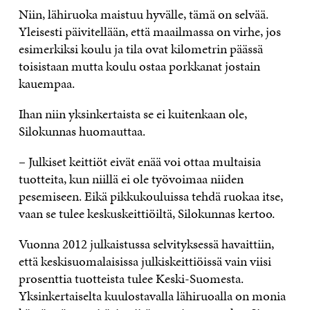
Niin, lähiruoka maistuu hyvälle, tämä on selvää.
Yleisesti päivitellään, että maailmassa on virhe, jos
esimerkiksi koulu ja tila ovat kilometrin päässä
toisistaan mutta koulu ostaa porkkanat jostain
kauempaa.
Ihan niin yksinkertaista se ei kuitenkaan ole,
Silokunnas huomauttaa.
– Julkiset keittiöt eivät enää voi ottaa multaisia
tuotteita, kun niillä ei ole työvoimaa niiden
pesemiseen. Eikä pikkukouluissa tehdä ruokaa itse,
vaan se tulee keskuskeittiöiltä, Silokunnas kertoo.
Vuonna 2012 julkaistussa selvityksessä havaittiin,
että keskisuomalaisissa julkiskeittiöissä vain viisi
prosenttia tuotteista tulee Keski-Suomesta.
Yksinkertaiselta kuulostavalla lähiruoalla on monia