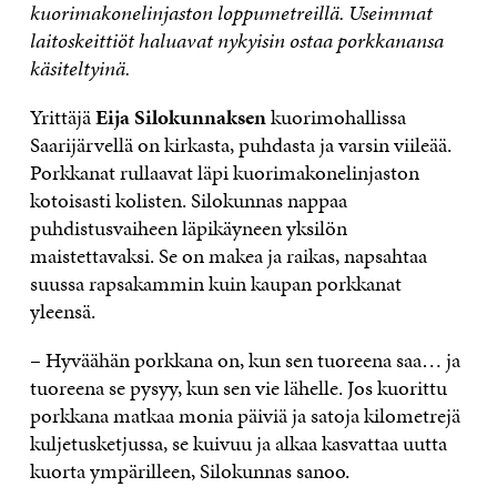
kuorimakonelinjaston loppumetreillä. Useimmat
laitoskeittiöt haluavat nykyisin ostaa porkkanansa
käsiteltyinä.
Yrittäjä
Eija Silokunnaksen
kuorimohallissa
Saarijärvellä on kirkasta, puhdasta ja varsin viileää.
Porkkanat rullaavat läpi kuorimakonelinjaston
kotoisasti kolisten. Silokunnas nappaa
puhdistusvaiheen läpikäyneen yksilön
maistettavaksi. Se on makea ja raikas, napsahtaa
suussa rapsakammin kuin kaupan porkkanat
yleensä.
– Hyväähän porkkana on, kun sen tuoreena saa… ja
tuoreena se pysyy, kun sen vie lähelle. Jos kuorittu
porkkana matkaa monia päiviä ja satoja kilometrejä
kuljetusketjussa, se kuivuu ja alkaa kasvattaa uutta
kuorta ympärilleen, Silokunnas sanoo.