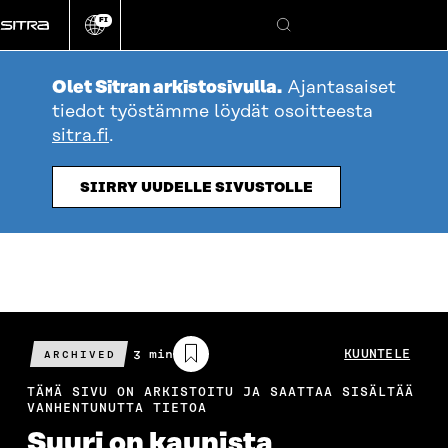
Siirry
FI
suoraan
Vaihda
Hae
sivuston
sisältöön
kieli
Olet Sitran arkistosivulla.
Ajantasaiset
tiedot työstämme löydät osoitteesta
sitra.fi
.
SIIRRY UUDELLE SIVUSTOLLE
Arvioitu
3 min
KUUNTELE
ARCHIVED
lukuaika
TÄMÄ SIVU ON ARKISTOITU JA SAATTAA SISÄLTÄÄ
VANHENTUNUTTA TIETOA
Suuri on kaunista