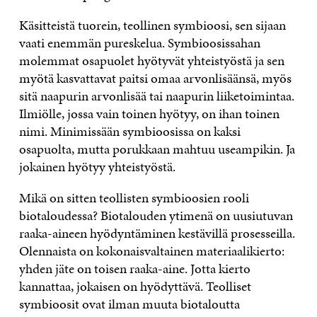
Käsitteistä tuorein, teollinen symbioosi, sen sijaan
vaati enemmän pureskelua. Symbioosissahan
molemmat osapuolet hyötyvät yhteistyöstä ja sen
myötä kasvattavat paitsi omaa arvonlisäänsä, myös
sitä naapurin arvonlisää tai naapurin liiketoimintaa.
Ilmiölle, jossa vain toinen hyötyy, on ihan toinen
nimi. Minimissään symbioosissa on kaksi
osapuolta, mutta porukkaan mahtuu useampikin. Ja
jokainen hyötyy yhteistyöstä.
Mikä on sitten teollisten symbioosien rooli
biotaloudessa? Biotalouden ytimenä on uusiutuvan
raaka-aineen hyödyntäminen kestävillä prosesseilla.
Olennaista on kokonaisvaltainen materiaalikierto:
yhden jäte on toisen raaka-aine. Jotta kierto
kannattaa, jokaisen on hyödyttävä. Teolliset
symbioosit ovat ilman muuta biotaloutta