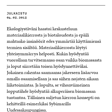
JULKAISTU
04.03.2013
Ekologiystäväni haastoi keskusteluun
materiaalikierrosta ja biotaloudesta ja epäili
mahtaako insinöörit edes ymmärtää käyttämiensä
termien sisältöä. Materiaalikierrosta löytyi
yhteisymmärrys helposti. Kukin hyödyntää
vuorollaan tarvitsemansa osan vaikka biomassasta
ja loput siirretään toisen hyödynnettäväksi.
Jokainen rakentaa saamaansa jakeeseen lisäarvoa
omalla osaamisellaan ja saa siihen nojaten aikaan
liiketoimintaa. Ja lopulta, se vihonviimeinen
lopputähde hyödyntää alkuperäisen biomassan
tuotantoa. Tällainen suljetun kierron konsepti on
kehitteillä esimerkiksi Sybimarilla
Uudessakaupungissa.