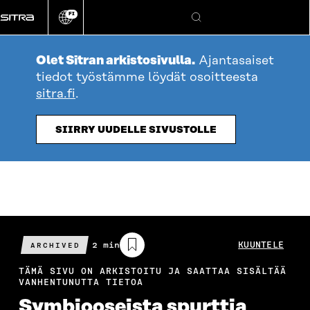
Siirry
FI
suoraan
Vaihda
Hae
sivuston
sisältöön
kieli
Olet Sitran arkistosivulla.
Ajantasaiset
tiedot työstämme löydät osoitteesta
sitra.fi
.
SIIRRY UUDELLE SIVUSTOLLE
Arvioitu
2 min
KUUNTELE
ARCHIVED
lukuaika
TÄMÄ SIVU ON ARKISTOITU JA SAATTAA SISÄLTÄÄ
VANHENTUNUTTA TIETOA
Symbiooseista spurttia