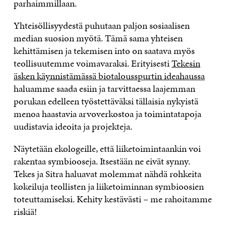
parhaimmillaan.
Yhteisöllisyydestä puhutaan paljon sosiaalisen
median suosion myötä. Tämä sama yhteisen
kehittämisen ja tekemisen into on saatava myös
teollisuutemme voimavaraksi. Erityisesti
Tekesin
äsken käynnistämässä biotalousspurtin ideahaussa
haluamme saada esiin ja tarvittaessa laajemman
porukan edelleen työstettäväksi tällaisia nykyistä
menoa haastavia arvoverkostoa ja toimintatapoja
uudistavia ideoita ja projekteja.
Näytetään ekologeille, että liiketoimintaankin voi
rakentaa symbiooseja. Itsestään ne eivät synny.
Tekes ja Sitra haluavat molemmat nähdä rohkeita
kokeiluja teollisten ja liiketoiminnan symbioosien
toteuttamiseksi. Kehity kestävästi – me rahoitamme
riskiä!