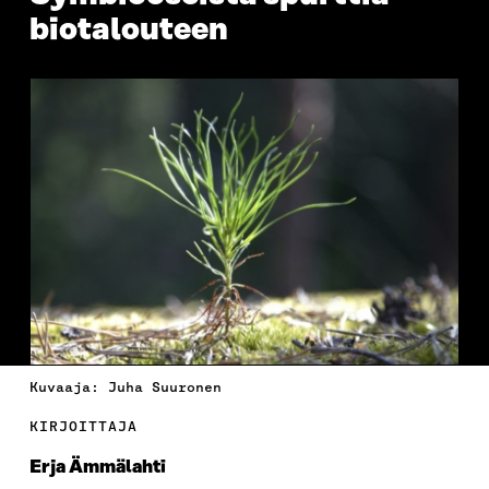
biotalouteen
Kuvaaja: Juha Suuronen
KIRJOITTAJA
Erja Ämmälahti