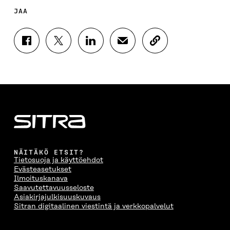
JAA
J
J
J
J
K
A
A
A
A
O
A
A
A
A
P
F
T
L
S
I
A
W
I
Ä
O
C
I
N
H
I
E
T
K
K
A
B
T
E
Ö
R
O
E
D
P
T
O
R
I
O
I
K
I
N
S
K
I
S
I
T
K
NÄITÄKÖ ETSIT?
S
S
S
I
E
Tietosuoja ja käyttöehdot
S
Ä
S
L
L
Evästeasetukset
A
A
Ä
L
I
Ilmoituskanava
A
V
A
A
N
Saavutettavuusseloste
V
A
V
A
L
Asiakirjajulkisuuskuvaus
A
U
A
V
I
Sitran digitaalinen viestintä ja verkkopalvelut
U
T
U
A
N
T
U
T
U
K
U
U
U
T
K