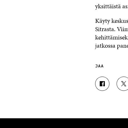
yksittäistä as
Käyty keskus
Sitrasta. Vi
kehittämiseks
jatkossa pan
JAA
J
J
A
A
A
A
F
T
A
W
C
I
E
T
B
T