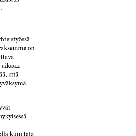
.
hteistyössä
avaksemme on
ttava
 aikaan
ä, että
hyväksymä
yvät
nykyisessä
ä
lla kuin tätä