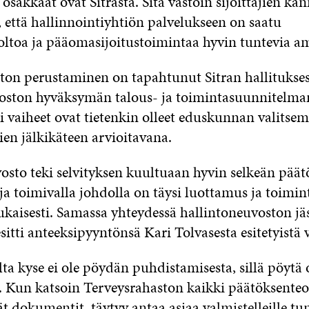
n osakkaat ovat Sitrasta. Sitä vastoin sijoittajien ka
, että hallinnointiyhtiön palvelukseen on saatu
ltoa ja pääomasijoitustoimintaa hyvin tuntevia am
ton perustaminen on tapahtunut Sitran hallitukse
oston hyväksymän talous- ja toimintasuunnitelman
i vaiheet ovat tietenkin olleet eduskunnan valitse
jien jälkikäteen arvioitavana.
osto teki selvityksen kuultuaan hyvin selkeän päät
 ja toimivalla johdolla on täysi luottamus ja toimin
ukaisesti. Samassa yhteydessä hallintoneuvoston jä
sitti anteeksipyyntönsä Kari Tolvasesta esitetyistä v
ta kyse ei ole pöydän puhdistamisesta, sillä pöytä
. Kun katsoin Terveysrahaston kaikki päätöksenteo
vät dokumentit, täytyy antaa asiaa valmistelleille t