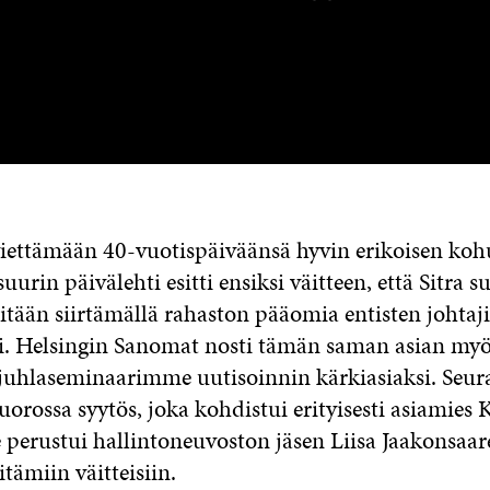
 viettämään 40-vuotispäiväänsä hyvin erikoisen koh
urin päivälehti esitti ensiksi väitteen, että Sitra s
itään siirtämällä rahaston pääomia entisten johtaj
i. Helsingin Sanomat nosti tämän saman asian myö
uhlaseminaarimme uutisoinnin kärkiasiaksi. Seur
uorossa syytös, joka kohdistui erityisesti asiamies 
e perustui hallintoneuvoston jäsen Liisa Jaakonsaa
itämiin väitteisiin.