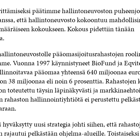
vittämiseksi päätimme hallintoneuvoston puheenj
anssa, että hallintoneuvosto kokoontuu mahdolli
limääräiseen kokoukseen. Kokous pidettiin tänään
a.
allintoneuvostolle pääomasijoitusrahastojen rool
mme. Vuonna 1997 käynnistyneet BioFund ja Eqvit
llinnoitavaa pääomaa yhteensä 640 miljoonaa euroa
on 38 miljoonaa eli noin 6 prosenttia. Rahastojen 
on toteutettu täysin läpinäkyvästi ja markkinaehtois
ahaston hallinnointiyhtiötä ei perustettu pelkäs
varaan.
yväksytty uusi strategia johti siihen, että rahasto
 rajautui pelkästään ohjelma-alueille. Toistaiseksi