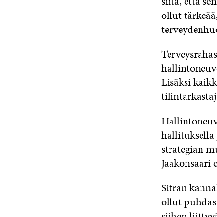
siitä, että se
ollut tärkeää
terveydenhuo
Terveysrahas
hallintoneuv
Lisäksi kaikk
tilintarkasta
Hallintoneuv
hallituksella
strategian m
Jaakonsaari e
Sitran kannal
ollut puhdas
siihen liitty