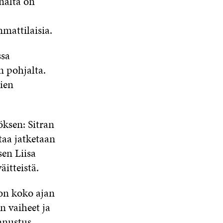
nnalta on
mattilaisia.
ssa
 pohjalta.
mien
öksen: Sitran
taa jatketaan
sen Liisa
äitteistä.
 on koko ajan
n vaiheet ja
unnustus