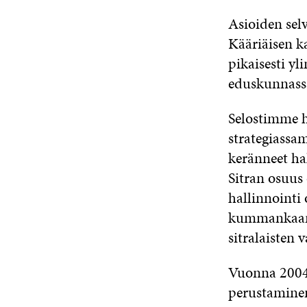
Asioiden sel
Kääriäisen k
pikaisesti y
eduskunnass
Selostimme h
strategiassa
keränneet ha
Sitran osuus 
hallinnointi 
kummankaan r
sitralaisten 
Vuonna 2004 h
perustaminen