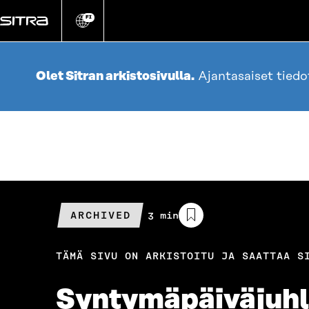
Siirry
suoraan
FI
Vaihda
sivuston
sisältöön
kieli
Olet Sitran arkistosivulla.
Ajantasaiset tied
ARCHIVED
Arvioitu
3 min
lukuaika
TÄMÄ SIVU ON ARKISTOITU JA SAATTAA S
Syntymäpäiväjuhl