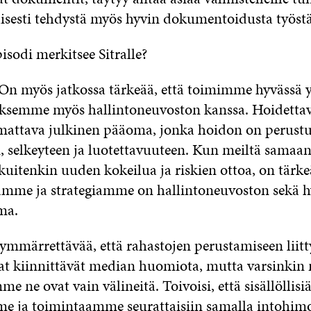
llisesti tehdystä myös hyvin dokumentoidusta työstä
sodi merkitsee Sitralle?
On myös jatkossa tärkeää, että toimimme hyvässä y
tuksemme myös hallintoneuvoston kanssa. Hoidett
attava julkinen pääoma, jonka hoidon on perustu
 selkeyteen ja luotettavuuteen. Kun meiltä samaan
kuitenkin uuden kokeilua ja riskien ottoa, on tärkeä
amme ja strategiamme on hallintoneuvoston sekä 
ma.
 ymmärrettävää, että rahastojen perustamiseen liitt
at kiinnittävät median huomiota, mutta varsinkin 
me ne ovat vain välineitä. Toivoisi, että sisällöllisi
me ja toimintaamme seurattaisiin samalla intohimo