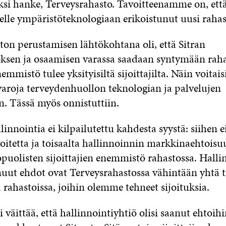
ksi hanke, Terveysrahasto. Tavoitteenamme on, ett
eelle ympäristöteknologiaan erikoistunut uusi rahas
ton perustamisen lähtökohtana oli, että Sitran
en ja osaamisen varassa saadaan syntymään raha
mmistö tulee yksityisiltä sijoittajilta. Näin voitais
aroja terveydenhuollon teknologian ja palvelujen
n. Tässä myös onnistuttiin.
innointia ei kilpailutettu kahdesta syystä: siihen ei
voitetta ja toisaalta hallinnoinnin markkinaehtois
opuolisten sijoittajien enemmistö rahastossa. Halli
muut ehdot ovat Terveysrahastossa vähintään yhtä t
 rahastoissa, joihin olemme tehneet sijoituksia.
 väittää, että hallinnointiyhtiö olisi saanut ehtoih