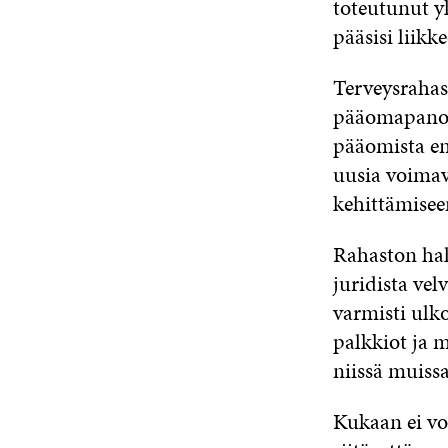
toteutunut y
pääsisi liikk
Terveysrahas
pääomapanoks
pääomista ene
uusia voimav
kehittämisee
Rahaston hall
juridista vel
varmisti ulk
palkkiot ja 
niissä muissa
Kukaan ei voi