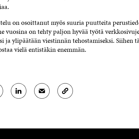
iaa.
telu on osoittanut myös suuria puutteita perustied
ime vuosina on tehty paljon hyvää työtä verkkosivuj
i ja ylipäätään viestinnän tehostamiseksi. Siihen t
ostaa vielä entistäkin enemmän.
J
J
K
A
A
O
A
A
P
L
S
I
I
Ä
O
N
H
I
K
K
A
E
Ö
R