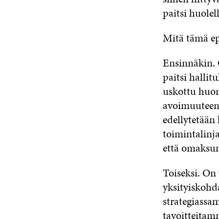
paitsi huole
Mitä tämä epi
Ensinnäkin. 
paitsi halli
uskottu huom
avoimuuteen,
edellytetään 
toimintalinj
että omaksu
Toiseksi. On
yksityiskohd
strategiassam
tavoitteitam