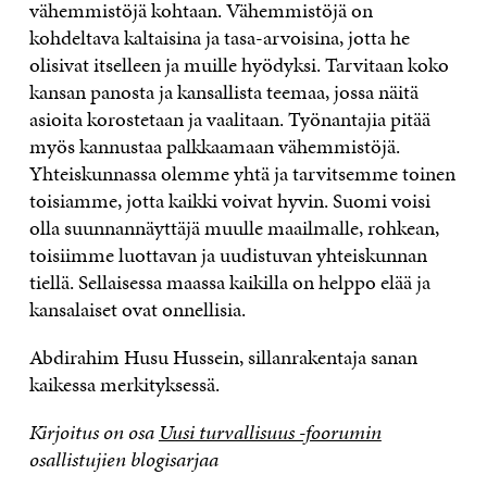
vähemmistöjä kohtaan. Vähemmistöjä on
kohdeltava kaltaisina ja tasa-arvoisina, jotta he
olisivat itselleen ja muille hyödyksi. Tarvitaan koko
kansan panosta ja kansallista teemaa, jossa näitä
asioita korostetaan ja vaalitaan. Työnantajia pitää
myös kannustaa palkkaamaan vähemmistöjä.
Yhteiskunnassa olemme yhtä ja tarvitsemme toinen
toisiamme, jotta kaikki voivat hyvin. Suomi voisi
olla suunnannäyttäjä muulle maailmalle, rohkean,
toisiimme luottavan ja uudistuvan yhteiskunnan
tiellä. Sellaisessa maassa kaikilla on helppo elää ja
kansalaiset ovat onnellisia.
Abdirahim Husu Hussein, sillanrakentaja sanan
kaikessa merkityksessä.
Kirjoitus on osa
Uusi turvallisuus -foorumin
osallistujien blogisarjaa