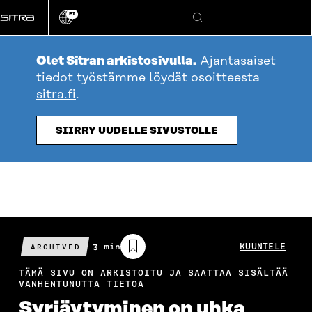
Siirry
FI
suoraan
Vaihda
Hae
sivuston
sisältöön
kieli
Olet Sitran arkistosivulla.
Ajantasaiset
tiedot työstämme löydät osoitteesta
sitra.fi
.
SIIRRY UUDELLE SIVUSTOLLE
Arvioitu
3 min
KUUNTELE
ARCHIVED
lukuaika
TÄMÄ SIVU ON ARKISTOITU JA SAATTAA SISÄLTÄÄ
VANHENTUNUTTA TIETOA
Syrjäytyminen on uhka