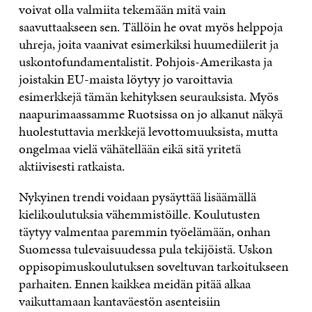
voivat olla valmiita tekemään mitä vain
saavuttaakseen sen. Tällöin he ovat myös helppoja
uhreja, joita vaanivat esimerkiksi huumediilerit ja
uskontofundamentalistit. Pohjois-Amerikasta ja
joistakin EU-maista löytyy jo varoittavia
esimerkkejä tämän kehityksen seurauksista. Myös
naapurimaassamme Ruotsissa on jo alkanut näkyä
huolestuttavia merkkejä levottomuuksista, mutta
ongelmaa vielä vähätellään eikä sitä yritetä
aktiivisesti ratkaista.
Nykyinen trendi voidaan pysäyttää lisäämällä
kielikoulutuksia vähemmistöille. Koulutusten
täytyy valmentaa paremmin työelämään, onhan
Suomessa tulevaisuudessa pula tekijöistä. Uskon
oppisopimuskoulutuksen soveltuvan tarkoitukseen
parhaiten. Ennen kaikkea meidän pitää alkaa
vaikuttamaan kantaväestön asenteisiin