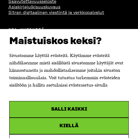
Saavutettavuusseloste
Asiakirjajulkisuuskuvaus
Sitran digitaalinen viestintä ja verkkopalvelut
OTA YHTEYTTÄ
Suomen itsenäisyyden juhlarahasto Sitra
Maistuiskos keksi?
Itämerenkatu 11-13, PL 160,
00181 Helsinki
Sivustomme käyttää evästeitä. Käytämme evästeitä
Puhelin +358 294 618 991
Sähköpostiosoite
nähdäksemme mistä sisällöistä sivustomme käyttäjät ovat
etunimi.sukunimi@sitra.fi tai sitra@sitra.fi
kiinnostuneita ja mahdollistaaksemme joitakin sivuston
toiminnallisuuksia. Voit tutustua tarkemmin evästeiden
Saapumisohjeet
sisältöön ja hallita asetuksiasi evästeasetus-sivulla
Y-tunnus 0202132-3
OLEMME NÄISSÄ SOMEISSA
SALLI KAIKKI
Facebook
Avautuu
uudessa
Linkedin
ikkunassa
KIELLÄ
Avautuu
uudessa
Youtube