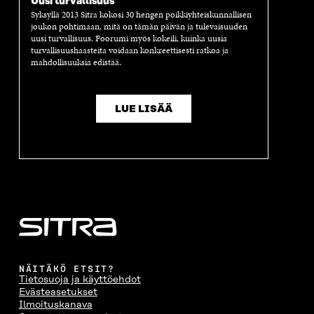
Uusi turvallisuus
Syksyllä 2013 Sitra kokosi 30 hengen poikkiyhteiskunnallisen
joukon pohtimaan, mitä on tämän päivän ja tulevaisuuden
uusi turvallisuus. Foorumi myös kokeili, kuinka uusia
turvallisuushaasteita voidaan konkreettisesti ratkoa ja
mahdollisuuksia edistää.
LUE LISÄÄ
NÄITÄKÖ ETSIT?
Tietosuoja ja käyttöehdot
Evästeasetukset
Ilmoituskanava