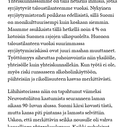
Yhteiskunnassamme on tällä hetkellä ihmisiä, jotka
syrjäytyvät taloustilanteemme vuoksi. Nykyinen
syrjäytymistrendi poikkeaa edellisistä, sillä Suomi
on monikulttuurisempi kuin koskaan aiemmin.
Maamme asukkaista tällä hetkellä noin 4 % on
kotoisin Suomen rajojen ulkopuolelta. Huonon
taloustilanteen vuoksi suurimmassa
syrjäytymisriskissä ovat juuri maahan muuttaneet.
Työttömyys aiheuttaa pahoinvointia niin yksilölle,
yhteisölle kuin yhteiskunnallekin. Kun työtä ei ole,
myös riski runsaaseen alkoholinkäyttöön,
päihteisiin ja rikollisuuteen kasvaa merkittävästi.
Lähihistoriassa näin on tapahtunut viimeksi
Neuvostoliiton kaatumista seuranneen laman
aikaan 90-luvun alussa. Suomi kärsi kovasti tästä,
mutta kansa piti pintansa ja lamasta selvittiin.
Uskon, että merkittävin seikka nousulle oli vahva
kansallinen yhteenkuuluvuus. Kaikki puhalsivat