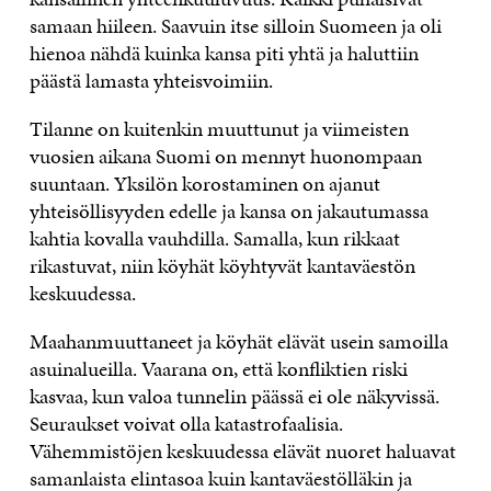
samaan hiileen. Saavuin itse silloin Suomeen ja oli
hienoa nähdä kuinka kansa piti yhtä ja haluttiin
päästä lamasta yhteisvoimiin.
Tilanne on kuitenkin muuttunut ja viimeisten
vuosien aikana Suomi on mennyt huonompaan
suuntaan. Yksilön korostaminen on ajanut
yhteisöllisyyden edelle ja kansa on jakautumassa
kahtia kovalla vauhdilla. Samalla, kun rikkaat
rikastuvat, niin köyhät köyhtyvät kantaväestön
keskuudessa.
Maahanmuuttaneet ja köyhät elävät usein samoilla
asuinalueilla. Vaarana on, että konfliktien riski
kasvaa, kun valoa tunnelin päässä ei ole näkyvissä.
Seuraukset voivat olla katastrofaalisia.
Vähemmistöjen keskuudessa elävät nuoret haluavat
samanlaista elintasoa kuin kantaväestölläkin ja