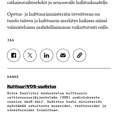
ratkaisuvaihtoehdot jo seuraavalle hallituskaudelle.
Opetus- ja kulttuuriministeriön tavoitteena on
tuoda taiteen ja kulttuurin merkitys kaikissa näissä
valmisteluissa mahdollisimman vaikuttavasti esille.
JAA
J
J
J
J
K
A
A
A
A
O
A
A
A
A
P
F
T
L
S
I
A
W
I
Ä
O
HANKE
C
I
N
H
I
E
T
K
K
A
KulttuuriVOS-uudistus
B
T
E
Ö
R
Sitra fasilitoi keskustelua kulttuurin
O
E
D
P
T
valtionosuusjärjestelmän (VOS) uudistuksesta
O
R
I
O
I
vuosina 2016-2017. Uudistus koski ministeriön
K
I
N
S
K
myöntämää rahoitusta museoiden, teattereiden ja
I
S
I
T
K
orkestereiden toimintaan.
S
S
S
I
E