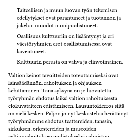
Taiteellisen ja muun luovan työn tekemisen
edellytykset ovat parantuneet ja tuotannon ja
jakelun muodot monipuolistuneet.
Osallisuus kulttuuriin on lisääntynyt ja eri
väestöryhmien erot osallistumisessa ovat
kaventuneet.
Kulttuurin perusta on vahva ja elinvoimainen.
Valtion keinot tavoitteiden toteuttamiseksi ovat
lainsäädännön, rahoituksen ja ohjauksen
kehittäminen. Tänä syksynä on jo luovutettu
työryhmän ehdotus laiksi valtion rahoituksesta
elokuvataiteen edistämiseen. Lausuntokierros siitä
on vielä kesken. Paljon jo nyt keskustelua herättänyt
työryhmämme ehdotus teattereiden, tanssin,
sirkuksen, orkestereiden ja museoiden
valtionrahoituksen uudistukseksi valmistuu