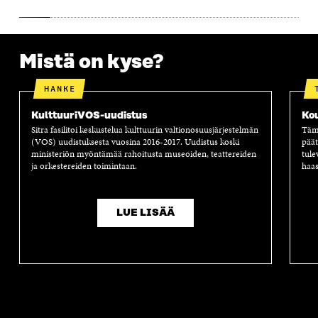
A
Mistä on kyse?
HANKE
KulttuuriVOS-uudistus
Ko
Sitra fasilitoi keskustelua kulttuurin valtionosuusjärjestelmän
Tämä
(VOS) uudistuksesta vuosina 2016-2017. Uudistus koski
päät
ministeriön myöntämää rahoitusta museoiden, teattereiden
tule
ja orkestereiden toimintaan.
haas
LUE LISÄÄ