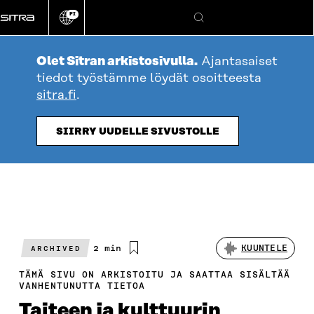
Siirry
FI
suoraan
Vaihda
Hae
sivuston
sisältöön
kieli
Olet Sitran arkistosivulla.
Ajantasaiset
tiedot työstämme löydät osoitteesta
sitra.fi
.
SIIRRY UUDELLE SIVUSTOLLE
Arvioitu
2 min
KUUNTELE
ARCHIVED
lukuaika
TÄMÄ SIVU ON ARKISTOITU JA SAATTAA SISÄLTÄÄ
VANHENTUNUTTA TIETOA
Taiteen ja kulttuurin