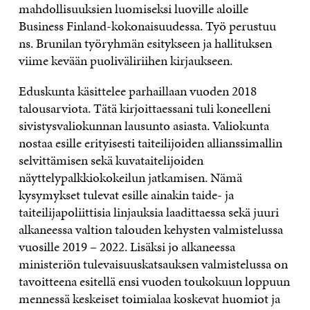
mahdollisuuksien luomiseksi luoville aloille
Business Finland-kokonaisuudessa. Työ perustuu
ns. Brunilan työryhmän esitykseen ja hallituksen
viime kevään puoliväliriihen kirjaukseen.
Eduskunta käsittelee parhaillaan vuoden 2018
talousarviota. Tätä kirjoittaessani tuli koneelleni
sivistysvaliokunnan lausunto asiasta. Valiokunta
nostaa esille erityisesti taiteilijoiden allianssimallin
selvittämisen sekä kuvataitelijoiden
näyttelypalkkiokokeilun jatkamisen. Nämä
kysymykset tulevat esille ainakin taide- ja
taiteilijapoliittisia linjauksia laadittaessa sekä juuri
alkaneessa valtion talouden kehysten valmistelussa
vuosille 2019 – 2022. Lisäksi jo alkaneessa
ministeriön tulevaisuuskatsauksen valmistelussa on
tavoitteena esitellä ensi vuoden toukokuun loppuun
mennessä keskeiset toimialaa koskevat huomiot ja