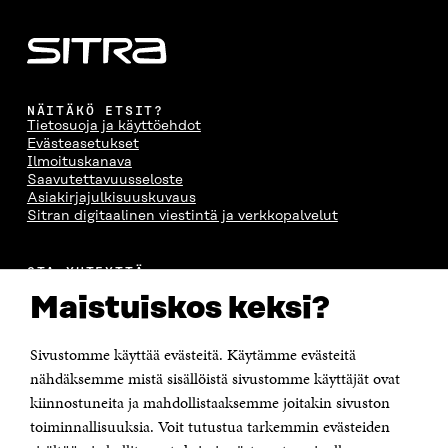
NÄITÄKÖ ETSIT?
Tietosuoja ja käyttöehdot
Evästeasetukset
Ilmoituskanava
Saavutettavuusseloste
Asiakirjajulkisuuskuvaus
Sitran digitaalinen viestintä ja verkkopalvelut
OTA YHTEYTTÄ
Suomen itsenäisyyden juhlarahasto Sitra
Maistuiskos keksi?
Itämerenkatu 11-13, PL 160,
00181 Helsinki
Sivustomme käyttää evästeitä. Käytämme evästeitä
Puhelin +358 294 618 991
Sähköpostiosoite
nähdäksemme mistä sisällöistä sivustomme käyttäjät ovat
etunimi.sukunimi@sitra.fi tai sitra@sitra.fi
kiinnostuneita ja mahdollistaaksemme joitakin sivuston
Saapumisohjeet
toiminnallisuuksia. Voit tutustua tarkemmin evästeiden