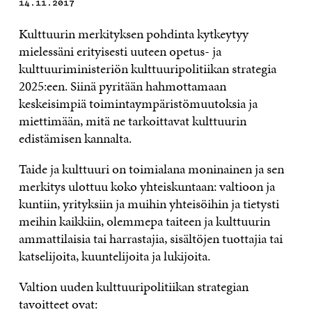
14.11.2017
Kulttuurin merkityksen pohdinta kytkeytyy
mielessäni erityisesti uuteen opetus- ja
kulttuuriministeriön kulttuuripolitiikan strategia
2025:een. Siinä pyritään hahmottamaan
keskeisimpiä toimintaympäristömuutoksia ja
miettimään, mitä ne tarkoittavat kulttuurin
edistämisen kannalta.
Taide ja kulttuuri on toimialana moninainen ja sen
merkitys ulottuu koko yhteiskuntaan: valtioon ja
kuntiin, yrityksiin ja muihin yhteisöihin ja tietysti
meihin kaikkiin, olemmepa taiteen ja kulttuurin
ammattilaisia tai harrastajia, sisältöjen tuottajia tai
katselijoita, kuuntelijoita ja lukijoita.
Valtion uuden kulttuuripolitiikan strategian
tavoitteet ovat: