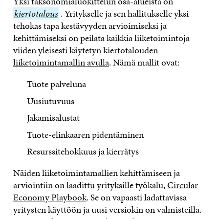
Yksi taksonomialuokittelun osa-alueista on
kiertotalous
kiertotalous
. Yritykselle ja sen hallitukselle yksi
tehokas tapa kestävyyden arvioimiseksi ja
kehittämiseksi on peilata kaikkia liiketoimintoja
viiden yleisesti käytetyn
kiertotalouden
liiketoimintamallin avulla
. Nämä mallit ovat:
Tuote palveluna
Uusiutuvuus
Jakamisalustat
Tuote-elinkaaren pidentäminen
Resurssitehokkuus ja kierrätys
Näiden liiketoimintamallien kehittämiseen ja
arviointiin on laadittu yrityksille työkalu,
Circular
Economy Playbook
. Se on vapaasti ladattavissa
yritysten käyttöön ja uusi versiokin on valmisteilla.