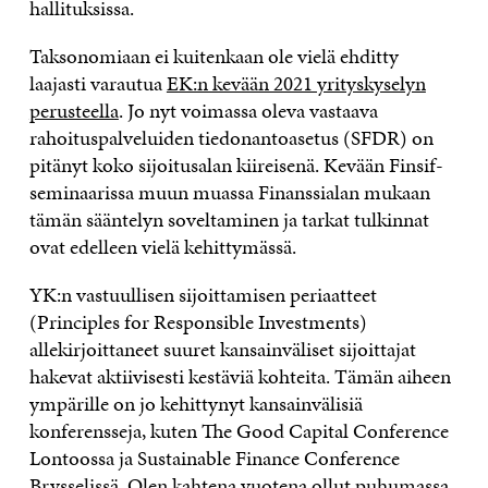
hallituksissa.
Taksonomiaan ei kuitenkaan ole vielä ehditty
laajasti varautua
EK:n kevään 2021 yrityskyselyn
perusteella
. Jo nyt voimassa oleva vastaava
rahoituspalveluiden tiedonantoasetus (SFDR) on
pitänyt koko sijoitusalan kiireisenä. Kevään Finsif-
seminaarissa muun muassa Finanssialan mukaan
tämän sääntelyn soveltaminen ja tarkat tulkinnat
ovat edelleen vielä kehittymässä.
YK:n vastuullisen sijoittamisen periaatteet
(Principles for Responsible Investments)
allekirjoittaneet suuret kansainväliset sijoittajat
hakevat aktiivisesti kestäviä kohteita. Tämän aiheen
ympärille on jo kehittynyt kansainvälisiä
konferensseja, kuten The Good Capital Conference
Lontoossa ja Sustainable Finance Conference
Brysselissä. Olen kahtena vuotena ollut puhumassa