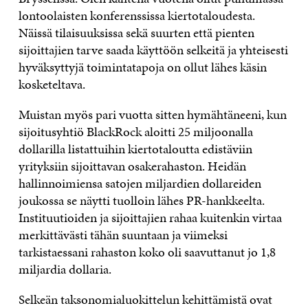
lontoolaisten konferenssissa kiertotaloudesta.
Näissä tilaisuuksissa sekä suurten että pienten
sijoittajien tarve saada käyttöön selkeitä ja yhteisesti
hyväksyttyjä toimintatapoja on ollut lähes käsin
kosketeltava.
Muistan myös pari vuotta sitten hymähtäneeni, kun
sijoitusyhtiö BlackRock aloitti 25 miljoonalla
dollarilla listattuihin kiertotaloutta edistäviin
yrityksiin sijoittavan osakerahaston. Heidän
hallinnoimiensa satojen miljardien dollareiden
joukossa se näytti tuolloin lähes PR-hankkeelta.
Instituutioiden ja sijoittajien rahaa kuitenkin virtaa
merkittävästi tähän suuntaan ja viimeksi
tarkistaessani rahaston koko oli saavuttanut jo 1,8
miljardia dollaria.
Selkeän taksonomialuokittelun kehittämistä ovat