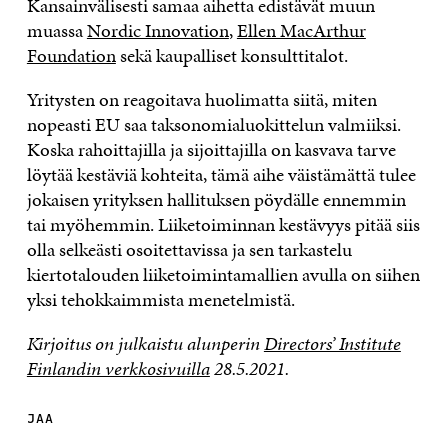
Kansainvälisesti samaa aihetta edistävät muun
muassa
Nordic Innovation
,
Ellen MacArthur
Foundation
sekä kaupalliset konsulttitalot.
Yritysten on reagoitava huolimatta siitä, miten
nopeasti EU saa taksonomialuokittelun valmiiksi.
Koska rahoittajilla ja sijoittajilla on kasvava tarve
löytää kestäviä kohteita, tämä aihe väistämättä tulee
jokaisen yrityksen hallituksen pöydälle ennemmin
tai myöhemmin. Liiketoiminnan kestävyys pitää siis
olla selkeästi osoitettavissa ja sen tarkastelu
kiertotalouden liiketoimintamallien avulla on siihen
yksi tehokkaimmista menetelmistä.
Kirjoitus on julkaistu alunperin
Directors’ Institute
Finlandin verkkosivuilla
28.5.2021.
JAA