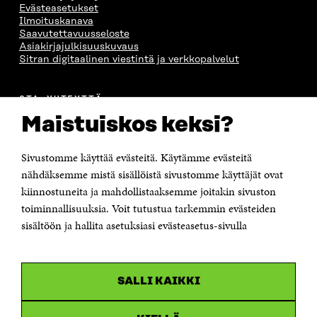
Evästeasetukset
Ilmoituskanava
Saavutettavuusseloste
Asiakirjajulkisuuskuvaus
Sitran digitaalinen viestintä ja verkkopalvelut
OTA YHTEYTTÄ
Suomen itsenäisyyden juhlarahasto Sitra
Maistuiskos keksi?
Itämerenkatu 11-13, PL 160,
00181 Helsinki
Sivustomme käyttää evästeitä. Käytämme evästeitä
Puhelin +358 294 618 991
Sähköpostiosoite
nähdäksemme mistä sisällöistä sivustomme käyttäjät ovat
etunimi.sukunimi@sitra.fi tai sitra@sitra.fi
kiinnostuneita ja mahdollistaaksemme joitakin sivuston
Saapumisohjeet
toiminnallisuuksia. Voit tutustua tarkemmin evästeiden
sisältöön ja hallita asetuksiasi evästeasetus-sivulla
Y-tunnus 0202132-3
OLEMME NÄISSÄ SOMEISSA
SALLI KAIKKI
Facebook
Avautuu
uudessa
Linkedin