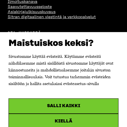
Ilmoituskanava
Saavutettavuusseloste
Asiakirjajulkisuuskuvaus
Sitran digitaalinen viestintä ja verkkopalvelut
OTA YHTEYTTÄ
Suomen itsenäisyyden juhlarahasto Sitra
Maistuiskos keksi?
Itämerenkatu 11-13, PL 160,
00181 Helsinki
Sivustomme käyttää evästeitä. Käytämme evästeitä
Puhelin +358 294 618 991
Sähköpostiosoite
nähdäksemme mistä sisällöistä sivustomme käyttäjät ovat
etunimi.sukunimi@sitra.fi tai sitra@sitra.fi
kiinnostuneita ja mahdollistaaksemme joitakin sivuston
toiminnallisuuksia. Voit tutustua tarkemmin evästeiden
Saapumisohjeet
sisältöön ja hallita asetuksiasi evästeasetus-sivulla
Y-tunnus 0202132-3
OLEMME NÄISSÄ SOMEISSA
SALLI KAIKKI
Facebook
Avautuu
uudessa
Linkedin
ikkunassa
KIELLÄ
Avautuu