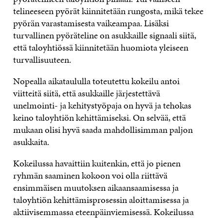
telineeseen pyörät kiinnitetään rungosta, mikä tekee
pyörän varastamisesta vaikeampaa. Lisäksi
turvallinen pyöräteline on asukkaille signaali siitä,
että taloyhtiössä kiinnitetään huomiota yleiseen
turvallisuuteen.
Nopealla aikataululla toteutettu kokeilu antoi
viitteitä siitä, että asukkaille järjestettävä
unelmointi- ja kehitystyöpaja on hyvä ja tehokas
keino taloyhtiön kehittämiseksi. On selvää, että
mukaan olisi hyvä saada mahdollisimman paljon
asukkaita.
Kokeilussa havaittiin kuitenkin, että jo pienen
ryhmän saaminen kokoon voi olla riittävä
ensimmäisen muutoksen aikaansaamisessa ja
taloyhtiön kehittämisprosessin aloittamisessa ja
aktiivisemmassa eteenpäinviemisessä. Kokeilussa