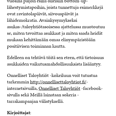
vuosina paljon esillä olleisiin bottom-up-
lähestymistapoihin, joista tunnettuja esimerkkejä
ovat ravintolapäivät, siivouspäivät ja
lähidemokratia. Avainkysymykseksi
asukas-/taloyhtiötasoisessa ajattelussa muotoutuu
se, miten tavoittaa asukkaat ja miten saada heidät
mukaan kehittämään omaa elinympäristöään
positiivisen toiminnan kautta.
Edelleen on tehtävä töitä sen eteen, että tietoisuus
asukkaiden vaikutusmahdollisuuksista lisääntyy.
Onnelliset Taloyhtiöt -kokeiluun voit tutustua
tarkemmin
http://onnellisettaloyhtiot.fi/
-
internetsivuilla,
Onnelliset Taloyhtiöt
-facebook-
sivulla sekä Meillä lainataan sokeria -
tarrakampanjan välistyksellä.
Kirjoittajat
: