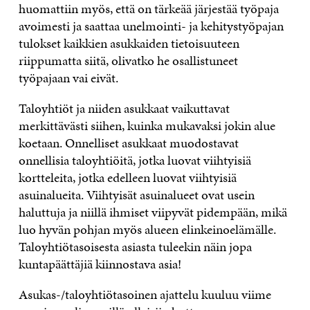
huomattiin myös, että on tärkeää järjestää työpaja
avoimesti ja saattaa unelmointi- ja kehitystyöpajan
tulokset kaikkien asukkaiden tietoisuuteen
riippumatta siitä, olivatko he osallistuneet
työpajaan vai eivät.
Taloyhtiöt ja niiden asukkaat vaikuttavat
merkittävästi siihen, kuinka mukavaksi jokin alue
koetaan. Onnelliset asukkaat muodostavat
onnellisia taloyhtiöitä, jotka luovat viihtyisiä
kortteleita, jotka edelleen luovat viihtyisiä
asuinalueita. Viihtyisät asuinalueet ovat usein
haluttuja ja niillä ihmiset viipyvät pidempään, mikä
luo hyvän pohjan myös alueen elinkeinoelämälle.
Taloyhtiötasoisesta asiasta tuleekin näin jopa
kuntapäättäjiä kiinnostava asia!
Asukas-/taloyhtiötasoinen ajattelu kuuluu viime