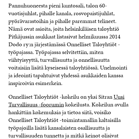
Pannuhuoneesta pieni kuntosali, talon 60-
vuotisjuhlat, pihalle kanala, rosvopaistijuhlat,
pyörävarastoihin ja pihalle paremmat telineet.
Nämä ovat asioita, joita helsinkiläisen taloyhtiö
Pitkäjussin asukkaat listasivat helmikuussa 2014
Dodo ry:n järjestämässä Onnelliset Taloyhtiöt -
työpajassa. Työpajassa selvitettiin, miten
viihtyisyyttä, turvallisuutta ja onnellisuutta
voitaisiin lisätä kyseisessä taloyhtiössä. Unelmointi
ja ideointi tapahtuivat yhdessä asukkaiden kanssa
inspiroivin esimerkein.
Onnelliset Taloyhtiöt -kokeilu on yksi Sitran
Uusi
Turvallisuus -foorumin
kokeilusta. Kokeilun avulla
hankittiin kokemuksia ja tietoa siitä, voisiko
Onnelliset Taloyhtiöt -toimintamallin kaltaisilla
työpajoilla lisätä kansalaisten osallisuutta ja
turvallisuuden tunnetta ja mitkä keinot olisivat