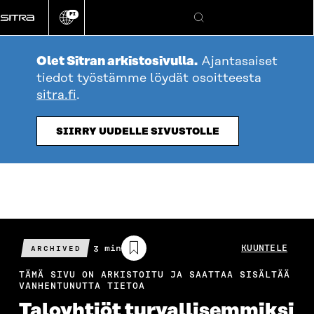
Siirry
FI
suoraan
Vaihda
Hae
sivuston
sisältöön
kieli
Olet Sitran arkistosivulla.
Ajantasaiset
tiedot työstämme löydät osoitteesta
sitra.fi
.
SIIRRY UUDELLE SIVUSTOLLE
Arvioitu
3 min
KUUNTELE
ARCHIVED
lukuaika
TÄMÄ SIVU ON ARKISTOITU JA SAATTAA SISÄLTÄÄ
VANHENTUNUTTA TIETOA
Taloyhtiöt turvallisemmiksi