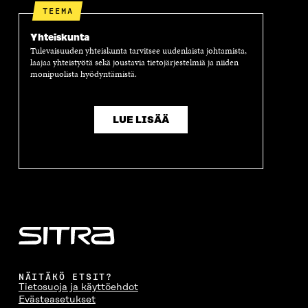
A
TEEMA
Yhteiskunta
Tulevaisuuden yhteiskunta tarvitsee uudenlaista johtamista,
laajaa yhteistyötä sekä joustavia tietojärjestelmiä ja niiden
monipuolista hyödyntämistä.
LUE LISÄÄ
NÄITÄKÖ ETSIT?
Tietosuoja ja käyttöehdot
Evästeasetukset