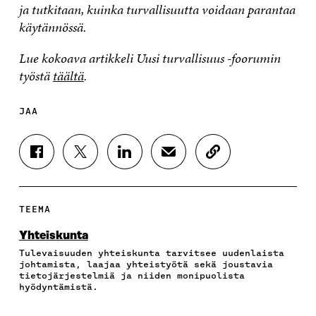
ja tutkitaan, kuinka turvallisuutta voidaan parantaa
käytännössä.
Lue kokoava artikkeli Uusi turvallisuus -foorumin
työstä
täältä
.
JAA
J
J
J
J
K
A
A
A
A
O
A
A
A
A
P
F
T
L
S
I
A
W
I
Ä
O
TEEMA
C
I
N
H
I
E
T
K
K
A
Yhteiskunta
B
T
E
Ö
R
Tulevaisuuden yhteiskunta tarvitsee uudenlaista
O
E
D
P
T
johtamista, laajaa yhteistyötä sekä joustavia
O
R
I
O
I
tietojärjestelmiä ja niiden monipuolista
K
I
N
S
K
hyödyntämistä.
I
S
I
T
K
S
S
S
I
E