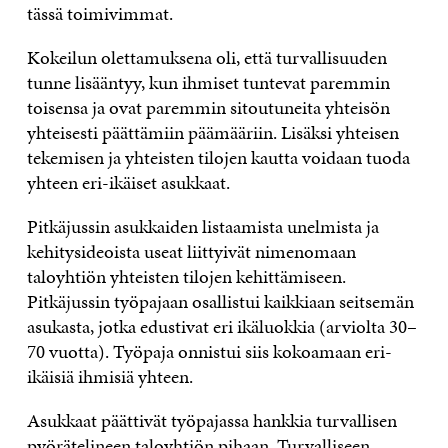
tässä toimivimmat.
Kokeilun olettamuksena oli, että turvallisuuden
tunne lisääntyy, kun ihmiset tuntevat paremmin
toisensa ja ovat paremmin sitoutuneita yhteisön
yhteisesti päättämiin päämääriin. Lisäksi yhteisen
tekemisen ja yhteisten tilojen kautta voidaan tuoda
yhteen eri-ikäiset asukkaat.
Pitkäjussin asukkaiden listaamista unelmista ja
kehitysideoista useat liittyivät nimenomaan
taloyhtiön yhteisten tilojen kehittämiseen.
Pitkäjussin työpajaan osallistui kaikkiaan seitsemän
asukasta, jotka edustivat eri ikäluokkia (arviolta 30–
70 vuotta). Työpaja onnistui siis kokoamaan eri-
ikäisiä ihmisiä yhteen.
Asukkaat päättivät työpajassa hankkia turvallisen
pyörätelineen taloyhtiön pihaan. Turvalliseen