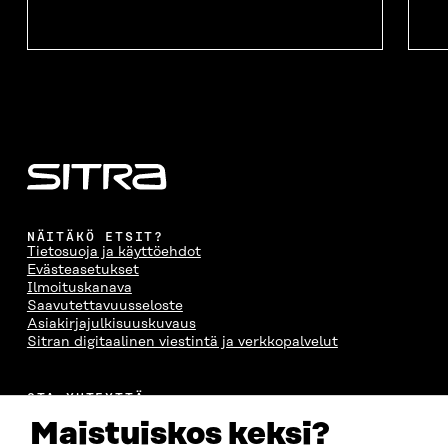
NÄITÄKÖ ETSIT?
Tietosuoja ja käyttöehdot
Evästeasetukset
Ilmoituskanava
Saavutettavuusseloste
Asiakirjajulkisuuskuvaus
Sitran digitaalinen viestintä ja verkkopalvelut
OTA YHTEYTTÄ
Suomen itsenäisyyden juhlarahasto Sitra
Maistuiskos keksi?
Itämerenkatu 11-13, PL 160,