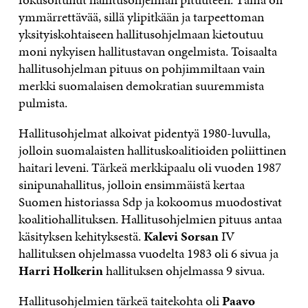
ymmärrettävää, sillä ylipitkään ja tarpeettoman
yksityiskohtaiseen hallitusohjelmaan kietoutuu
moni nykyisen hallitustavan ongelmista. Toisaalta
hallitusohjelman pituus on pohjimmiltaan vain
merkki suomalaisen demokratian suuremmista
pulmista.
Hallitusohjelmat alkoivat pidentyä 1980-luvulla,
jolloin suomalaisten hallituskoalitioiden poliittinen
haitari leveni. Tärkeä merkkipaalu oli vuoden 1987
sinipunahallitus, jolloin ensimmäistä kertaa
Suomen historiassa Sdp ja kokoomus muodostivat
koalitiohallituksen. Hallitusohjelmien pituus antaa
käsityksen kehityksestä.
Kalevi Sorsan
IV
hallituksen ohjelmassa vuodelta 1983 oli 6 sivua ja
Harri Holkerin
hallituksen ohjelmassa 9 sivua.
Hallitusohjelmien tärkeä taitekohta oli
Paavo