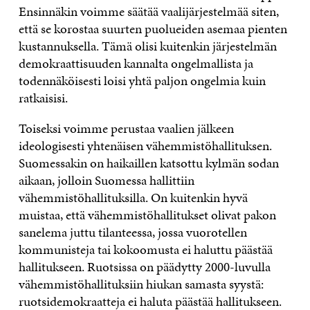
Ensinnäkin voimme säätää vaalijärjestelmää siten,
että se korostaa suurten puolueiden asemaa pienten
kustannuksella. Tämä olisi kuitenkin järjestelmän
demokraattisuuden kannalta ongelmallista ja
todennäköisesti loisi yhtä paljon ongelmia kuin
ratkaisisi.
Toiseksi voimme perustaa vaalien jälkeen
ideologisesti yhtenäisen vähemmistöhallituksen.
Suomessakin on haikaillen katsottu kylmän sodan
aikaan, jolloin Suomessa hallittiin
vähemmistöhallituksilla. On kuitenkin hyvä
muistaa, että vähemmistöhallitukset olivat pakon
sanelema juttu tilanteessa, jossa vuorotellen
kommunisteja tai kokoomusta ei haluttu päästää
hallitukseen. Ruotsissa on päädytty 2000-luvulla
vähemmistöhallituksiin hiukan samasta syystä:
ruotsidemokraatteja ei haluta päästää hallitukseen.