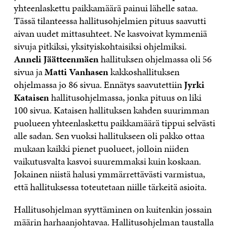
yhteenlaskettu paikkamäärä painui lähelle sataa.
Tässä tilanteessa hallitusohjelmien pituus saavutti
aivan uudet mittasuhteet. Ne kasvoivat kymmeniä
sivuja pitkiksi, yksityiskohtaisiksi ohjelmiksi.
Anneli Jäätteenmäen
hallituksen ohjelmassa oli 56
sivua ja
Matti Vanhasen
kakkoshallituksen
ohjelmassa jo 86 sivua. Ennätys saavutettiin
Jyrki
Kataisen
hallitusohjelmassa, jonka pituus on liki
100 sivua. Kataisen hallituksen kahden suurimman
puolueen yhteenlaskettu paikkamäärä tippui selvästi
alle sadan. Sen vuoksi hallitukseen oli pakko ottaa
mukaan kaikki pienet puolueet, jolloin niiden
vaikutusvalta kasvoi suuremmaksi kuin koskaan.
Jokainen niistä halusi ymmärrettävästi varmistua,
että hallituksessa toteutetaan niille tärkeitä asioita.
Hallitusohjelman syyttäminen on kuitenkin jossain
määrin harhaanjohtavaa. Hallitusohjelman taustalla