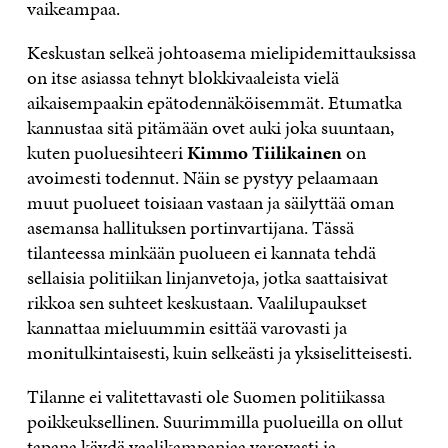
vaikeampaa.
Keskustan selkeä johtoasema mielipidemittauksissa
on itse asiassa tehnyt blokkivaaleista vielä
aikaisempaakin epätodennäköisemmät. Etumatka
kannustaa sitä pitämään ovet auki joka suuntaan,
kuten puoluesihteeri
Kimmo Tiilikainen
on
avoimesti todennut. Näin se pystyy pelaamaan
muut puolueet toisiaan vastaan ja säilyttää oman
asemansa hallituksen portinvartijana. Tässä
tilanteessa minkään puolueen ei kannata tehdä
sellaisia politiikan linjanvetoja, jotka saattaisivat
rikkoa sen suhteet keskustaan. Vaalilupaukset
kannattaa mieluummin esittää varovasti ja
monitulkintaisesti, kuin selkeästi ja yksiselitteisesti.
Tilanne ei valitettavasti ole Suomen politiikassa
poikkeuksellinen. Suurimmilla puolueilla on ollut
tapana käydä vaalikampanjaa varovasti ja