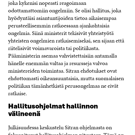
joka kykenisi nopeasti reagoimaan
odottamattomiin ongelmiin. Se olisi hallitus, joka
hyödyntäisi asiantuntijoiden tietoa aikaisempaa
perusteellisemmin ratkoessaan ajankohtaisia
ongelmia. Siinä ministerit tekisivät yhteistyötä
yhteisten ongelmien ratkaisemiseksi, sen sijaan että
riitelisivät voimavaroista tai politiikasta.
Pääministerin asemaa vahvistettaisiin antamalla
hänelle enemmän valtaa ja resursseja valvoa
ministereiden toimintaa. Sitran ehdotukset ovat
ehdottomasti oikeansuuntaisia, mutta suomalaisen
politiikan tämänhetkistä perusongelmaa ne eivät
ratkaise.
Hallitusohjelmat hallinnon
välineenä
Julkisuudessa keskustelu Sitran ohjelmasta on
fokusoitunut hallitusohjelman pituuteen. Tämä on