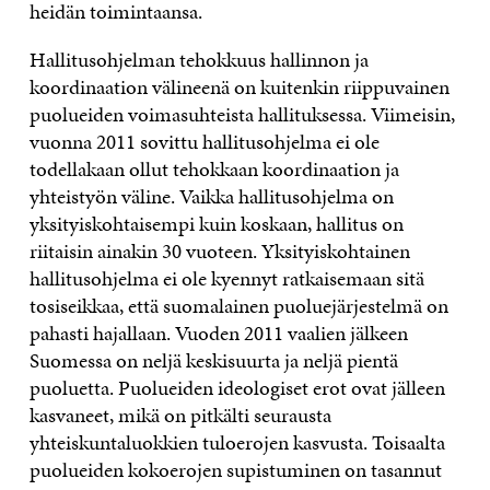
heidän toimintaansa.
Hallitusohjelman tehokkuus hallinnon ja
koordinaation välineenä on kuitenkin riippuvainen
puolueiden voimasuhteista hallituksessa. Viimeisin,
vuonna 2011 sovittu hallitusohjelma ei ole
todellakaan ollut tehokkaan koordinaation ja
yhteistyön väline. Vaikka hallitusohjelma on
yksityiskohtaisempi kuin koskaan, hallitus on
riitaisin ainakin 30 vuoteen. Yksityiskohtainen
hallitusohjelma ei ole kyennyt ratkaisemaan sitä
tosiseikkaa, että suomalainen puoluejärjestelmä on
pahasti hajallaan. Vuoden 2011 vaalien jälkeen
Suomessa on neljä keskisuurta ja neljä pientä
puoluetta. Puolueiden ideologiset erot ovat jälleen
kasvaneet, mikä on pitkälti seurausta
yhteiskuntaluokkien tuloerojen kasvusta. Toisaalta
puolueiden kokoerojen supistuminen on tasannut