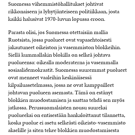
Suomessa vähemmistöhallitukset johtivat
rikkonaiseen ja lyhytjänteiseen politiikkaan, josta
kaikki halusivat 1970-luvun lopussa eroon.
Parasta olisi, jos Suomessa otettaisiin mallia
Ruotsista, jossa puolueet ovat vapaaehtoisesti
jakautuneet oikeiston ja vasemmiston blokkeihin.
Siellä kummallakin blokilla on selkeä johtava
puolueensa: oikealla moderaterna ja vasemmalla
sosiaalidemokraatit. Suomessa suuremmat puolueet
ovat menneet vaaleihin keskinäisessä
kilpailuasetelmassa, jossa ne ovat kamppailleet
johtavan puolueen asemasta. Tämä on estänyt
blokkien muodostamisen ja saattaa tehdä sen myös
jatkossa. Perussuomalaisten nousu suureksi
puolueeksi on entisestään hankaloittanut tilannetta,
koska puolue ei asetu selkeästi oikeisto-vasemmisto
akselille ja siten tekee blokkien muodostamisesta