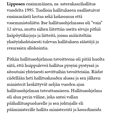
Lipposen
ensimmäinen, ns. sateenkaarihallitus
vuodelta 1995. Tuolloin hallitukseen osallistuivat
ensimmäistä kertaa sekä kokoomus että
vasemmistoliitto. Itse hallitusohjelmassa oli ”vain”
12 sivua, mutta siihen liitettiin useita sivuja pitkiä
lisäpöytäkirjoja ja liitteitä, joissa määriteltiin
yksityiskohtaisesti tulevan hallituksen säästöjä ja
resurssien allokointia.
Pitkän hallitusohjelman tavoitteena oli pitää huolta
siitä, että huippuleveä hallitus pysyisi pystyssä ja
sitoutuisi yhteisesti sovittuihin tavoitteisiin. Riidat
riidellään heti hallituskauden alussa ja sen jälkeen
ministerit keskittyvät neljän vuoden ajan
hallitusohjelman toteuttamiseen. Hallitusohjelma
oli alun perin väline, joka antoi vallan
päähallituspuolueelle ja sen johtajalle eli
pääministerille hallita ministereitä ja koordinoida