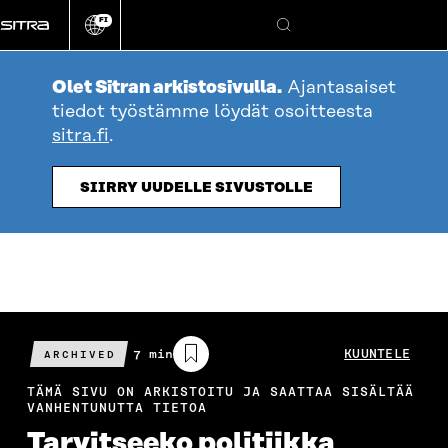
Siirry
FI
suoraan
Vaihda
Hae
sivuston
sisältöön
kieli
Olet Sitran arkistosivulla.
Ajantasaiset
tiedot työstämme löydät osoitteesta
sitra.fi
.
SIIRRY UUDELLE SIVUSTOLLE
Arvioitu
7 min
KUUNTELE
ARCHIVED
lukuaika
TÄMÄ SIVU ON ARKISTOITU JA SAATTAA SISÄLTÄÄ
VANHENTUNUTTA TIETOA
Tarvitseeko politiikka