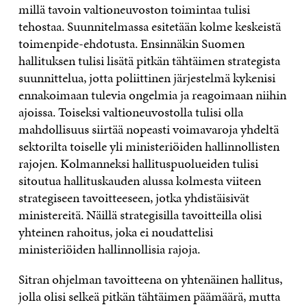
millä tavoin valtioneuvoston toimintaa tulisi
tehostaa. Suunnitelmassa esitetään kolme keskeistä
toimenpide-ehdotusta. Ensinnäkin Suomen
hallituksen tulisi lisätä pitkän tähtäimen strategista
suunnittelua, jotta poliittinen järjestelmä kykenisi
ennakoimaan tulevia ongelmia ja reagoimaan niihin
ajoissa. Toiseksi valtioneuvostolla tulisi olla
mahdollisuus siirtää nopeasti voimavaroja yhdeltä
sektorilta toiselle yli ministeriöiden hallinnollisten
rajojen. Kolmanneksi hallituspuolueiden tulisi
sitoutua hallituskauden alussa kolmesta viiteen
strategiseen tavoitteeseen, jotka yhdistäisivät
ministereitä. Näillä strategisilla tavoitteilla olisi
yhteinen rahoitus, joka ei noudattelisi
ministeriöiden hallinnollisia rajoja.
Sitran ohjelman tavoitteena on yhtenäinen hallitus,
jolla olisi selkeä pitkän tähtäimen päämäärä, mutta