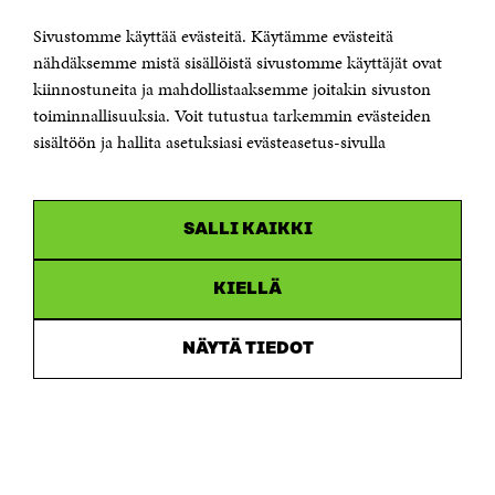
00181 Helsinki
Sivustomme käyttää evästeitä. Käytämme evästeitä
Puhelin +358 294 618 991
Sähköpostiosoite
nähdäksemme mistä sisällöistä sivustomme käyttäjät ovat
etunimi.sukunimi@sitra.fi tai sitra@sitra.fi
kiinnostuneita ja mahdollistaaksemme joitakin sivuston
toiminnallisuuksia. Voit tutustua tarkemmin evästeiden
Saapumisohjeet
sisältöön ja hallita asetuksiasi evästeasetus-sivulla
Y-tunnus 0202132-3
OLEMME NÄISSÄ SOMEISSA
SALLI KAIKKI
Facebook
Avautuu
uudessa
Linkedin
ikkunassa
KIELLÄ
Avautuu
uudessa
Youtube
ikkunassa
Avautuu
NÄYTÄ TIEDOT
uudessa
Instagram
ikkunassa
Avautuu
uudessa
ikkunassa