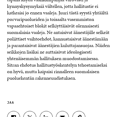
kynnyskysymyksiä vältellen, jotta hallitustie ei
katkeaisi jo ennen vaaleja. Juuri tästä syystä yhtäältä
porvaripuolueiden ja toisaalta vasemmiston
vapaaehtoiset blokit selkiyttäisivät olennaisesti
suomalaisia vaaleja. Ne antaisivat äänestäjille selkeät
poliittiset vaihtoehdot, kannustaisivat äänestämään
ja parantaisivat äänestäjien kuluttajansuojaa. Näiden
seikkojen lisäksi ne auttaisivat ideologisesti
yhtenäisemmän hallituksen muodostamisessa.
Sitran ehdotus hallitustyöskentelyn tehostamiseksi
on hyvä, mutta kaipaisi rinnalleen suomalaisen
puoluekentän rakenneuudistuksen.
JAA