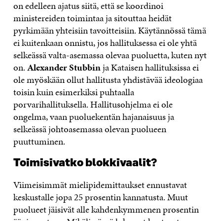
on edelleen ajatus siitä, että se koordinoi
ministereiden toimintaa ja sitouttaa heidät
pyrkimään yhteisiin tavoitteisiin. Käytännössä tämä
ei kuitenkaan onnistu, jos hallituksessa ei ole yhtä
selkeässä valta-asemassa olevaa puoluetta, kuten nyt
on.
Alexander Stubbin
ja Kataisen hallituksissa ei
ole myöskään ollut hallitusta yhdistävää ideologiaa
toisin kuin esimerkiksi puhtaalla
porvarihallituksella. Hallitusohjelma ei ole
ongelma, vaan puoluekentän hajanaisuus ja
selkeässä johtoasemassa olevan puolueen
puuttuminen.
Toimisivatko blokkivaalit?
Viimeisimmät mielipidemittaukset ennustavat
keskustalle jopa 25 prosentin kannatusta. Muut
puolueet jäisivät alle kahdenkymmenen prosentin