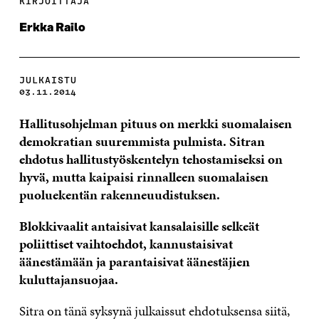
KIRJOITTAJA
Erkka Railo
JULKAISTU
03.11.2014
Hallitusohjelman pituus on merkki suomalaisen
demokratian suuremmista pulmista. Sitran
ehdotus hallitustyöskentelyn tehostamiseksi on
hyvä, mutta kaipaisi rinnalleen suomalaisen
puoluekentän rakenneuudistuksen.
Blokkivaalit antaisivat kansalaisille selkeät
poliittiset vaihtoehdot, kannustaisivat
äänestämään ja parantaisivat äänestäjien
kuluttajansuojaa.
Sitra on tänä syksynä julkaissut ehdotuksensa siitä,