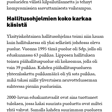
puolueiden välistä kilpailutilannetta ja tehnyt
kompromissien saavuttamisesta vaikeampaa.
Hallitusohjelmien koko karkaa
käsistä
Yksityiskohtainen hallitusohjelma toimi niin kauan
kuin hallituksessa oli yksi selkeästi johdossa oleva
puolue. Vuonna 1995 tämä puolue oli Sdp, jolla oli
eduskunnassa 63 paikkaa. Lipposen hallituksen
toinen päähallituspuolue oli kokoomus, jolla oli
vain 39 paikkaa. Kahden päähallituspuolueen
yhteenlaskettu paikkamäärä oli yli sata paikkaa,
mikä takasi niille ylivertaisen neuvotteluaseman
suhteessa pieniin puolueisiin.
2000-luvun eduskuntavaalit ovat aina tuottaneet
tuloksen, jossa kaksi suurinta puoluetta ovat miltei
yhtä vahvat. Samalla kahden suurimman puolueen