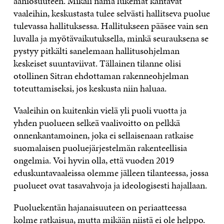
ääniosuuteen. Mikäli nämä lukemat kantavat
vaaleihin, keskustasta tulee selvästi hallitseva puolue
tulevassa hallituksessa. Hallitukseen pääsee vain sen
luvalla ja myötävaikutuksella, minkä seurauksena se
pystyy pitkälti sanelemaan hallitusohjelman
keskeiset suuntaviivat. Tällainen tilanne olisi
otollinen Sitran ehdottaman rakenneohjelman
toteuttamiseksi, jos keskusta niin haluaa.
Vaaleihin on kuitenkin vielä yli puoli vuotta ja
yhden puolueen selkeä vaalivoitto on pelkkä
onnenkantamoinen, joka ei sellaisenaan ratkaise
suomalaisen puoluejärjestelmän rakenteellisia
ongelmia. Voi hyvin olla, että vuoden 2019
eduskuntavaaleissa olemme jälleen tilanteessa, jossa
puolueet ovat tasavahvoja ja ideologisesti hajallaan.
Puoluekentän hajanaisuuteen on periaatteessa
kolme ratkaisua, mutta mikään niistä ei ole helppo.