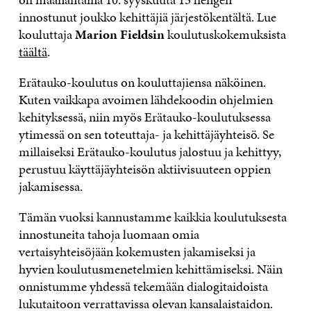
innostunut joukko kehittäjiä järjestökentältä. Lue
kouluttaja
Marion Fieldsin
koulutuskokemuksista
täältä
.
Erätauko-koulutus on kouluttajiensa näköinen.
Kuten vaikkapa avoimen lähdekoodin ohjelmien
kehityksessä, niin myös Erätauko-koulutuksessa
ytimessä on sen toteuttaja- ja kehittäjäyhteisö. Se
millaiseksi Erätauko-koulutus jalostuu ja kehittyy,
perustuu käyttäjäyhteisön aktiivisuuteen oppien
jakamisessa.
Tämän vuoksi kannustamme kaikkia koulutuksesta
innostuneita tahoja luomaan omia
vertaisyhteisöjään kokemusten jakamiseksi ja
hyvien koulutusmenetelmien kehittämiseksi. Näin
onnistumme yhdessä tekemään dialogitaidoista
lukutaitoon verrattavissa olevan kansalaistaidon.