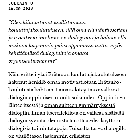
JULKAISTU
14.09.2018
”Olen kiinnostunut osallistumaan
kouluttajakoulutukseen, sillä oma elämänfilosofiani
ja työotteeni intohimo on dialogisuus ja haluan olla
mukana laajemmin paitsi oppimiassa uutta, myös
kehittämässä dialogitaitoja omassa
organisaatiossamme”
Näin eritteli yksi Erätauon kouluttajakoulutukseen
hakenut henkilö omaa motivaatiotaan Erätauko-
koulutusta kohtaan. Lainaus kiteyttää oivallisesti
dialogin oppimisen monitasoisuuden. Oppiminen
lähtee itsestä ja
oman suhteen ymmärryksestä
dialogiin
. Ilman itsereflektiota on vaikeaa sisäistää
dialogin syvintä olemusta tai ottaa edes käyttöön
dialogisia toimintatapoja. Toisaalta tarve dialogille
on yksilötasoa laajemmin erilaisten