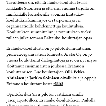
Tavoitteena on, että Erätauko-koulutus leviää
kaikkialle Suomeen ja että ensi vuonna tarjolla on
niin kaikille kansalaisille avoimia Erätauko-
koulutuksia kuin myös eri tarpeisiin ja eri
organisaatioille kohdennettuja koulutuksia.
Koulutuksen suunnittelun ja toteutuksen tueksi
tullaan julkaisemaan Erätauko-kouluttajan opas.
Erätauko-koulutusta on jo pilotoitu muutaman
pioneeriorganisaation toimesta. Aretai Oy on jo
vuosia kouluttanut dialogitaitoja ja se on nyt myös
aloittanut ensimmäisten joukossa Erätauon
kouluttamisen. Lue kouluttajien
Olli-Pekka
Ahtiaisen
ja
Jarkko Soinisen
oivalluksia ja oppeja
Erätauon kouluttamisesta
täältä
.
Opintokeskus Sivis pilotoi vastikään omille
jäsenjärjestöilleen Erätauko-koulutuksen. Paikalla
oli maanantaina 10. syyskuuta 15 hengen