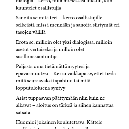
dialogia – kerro, mitä mielessäsi liikkuu, kun
kuuntelet osallistujia
Sanoita se mitä teet – kerro osallistujille
selkeästi, missä mennään ja sanoita siirtymät eri
tasojen välillä
Erota se, milloin olet yksi dialogissa, milloin
asetut vertaiseksi ja milloin olet
sisällönasiantuntija
Paljasta oma tietämättömyytesi ja
epävarmuutesi – Kerro vaikkapa se, ettet tiedä
mitä seuraavaksi tapahtuu tai mitä
lopputuloksena syntyy
Asiat tuppaavan päättymään niin kuin ne
alkavat – aloitus on tärkeä ja siihen kannattaa
satsata
Huomioi jokainen koulutettava. Kättele