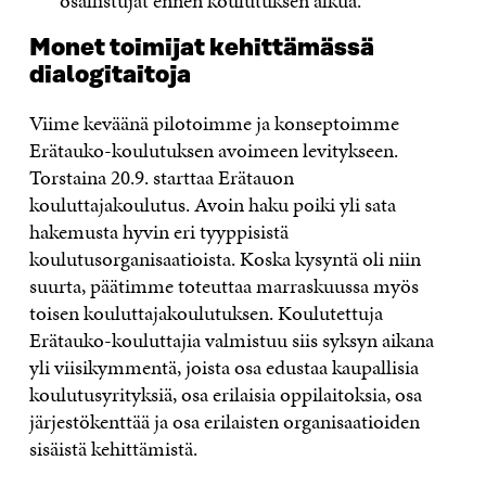
osallistujat ennen koulutuksen alkua.
Monet toimijat kehittämässä
dialogitaitoja
Viime keväänä pilotoimme ja konseptoimme
Erätauko-koulutuksen avoimeen levitykseen.
Torstaina 20.9. starttaa Erätauon
kouluttajakoulutus. Avoin haku poiki yli sata
hakemusta hyvin eri tyyppisistä
koulutusorganisaatioista. Koska kysyntä oli niin
suurta, päätimme toteuttaa marraskuussa myös
toisen kouluttajakoulutuksen. Koulutettuja
Erätauko-kouluttajia valmistuu siis syksyn aikana
yli viisikymmentä, joista osa edustaa kaupallisia
koulutusyrityksiä, osa erilaisia oppilaitoksia, osa
järjestökenttää ja osa erilaisten organisaatioiden
sisäistä kehittämistä.