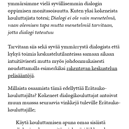
ymmärsimme vielä syvällisemmin dialogin
oppimisen monitasoisuutta. Kuten yksi kokeneista
kouluttajista totesi;
Dialogi ei ole vain menetelmä,
vaan olemisen tapa mutta menetelmiä tarvitaan,
jotta dialogi toteutuu
Tarvitaan siis sekä syvää ymmärrystä dialogista että
kykyä toimia keskustelutilanteissa samaan aikaan
intuitiivisesti mutta myös johdonmukaisesti
noudattamalla esimerkiksi
rakentavan keskustelun
pelisääntöjä
.
Millaista osaamista tämä edellyttää Erätauko-
kouluttajilta? Kokeneet dialogikouluttajat antoivat
muun muassa seuraavia vinkkejä tuleville Erätauko-
kouluttajille;
Käytä kouluttamisen apuna omaa sisäistä