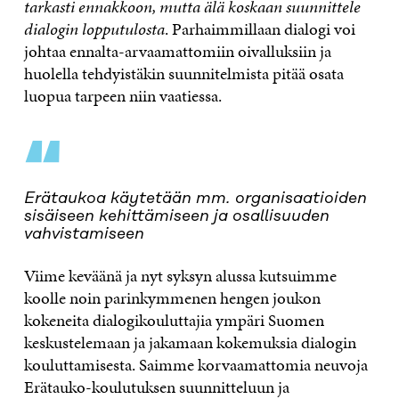
tarkasti ennakkoon, mutta älä koskaan suunnittele
dialogin lopputulosta
. Parhaimmillaan dialogi voi
johtaa ennalta-arvaamattomiin oivalluksiin ja
huolella tehdyistäkin suunnitelmista pitää osata
luopua tarpeen niin vaatiessa.
“
Erätaukoa käytetään mm. organisaatioiden
sisäiseen kehittämiseen ja osallisuuden
vahvistamiseen
Viime keväänä ja nyt syksyn alussa kutsuimme
koolle noin parinkymmenen hengen joukon
kokeneita dialogikouluttajia ympäri Suomen
keskustelemaan ja jakamaan kokemuksia dialogin
kouluttamisesta. Saimme korvaamattomia neuvoja
Erätauko-koulutuksen suunnitteluun ja