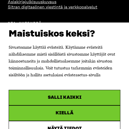
Asiakirjajulkisuuskuvaus
Sitran digitaalinen viestintä ja verkkopalvelut
OTA YHTEYTTÄ
Suomen itsenäisyyden juhlarahasto Sitra
Maistuiskos keksi?
Itämerenkatu 11-13, PL 160,
00181 Helsinki
Sivustomme käyttää evästeitä. Käytämme evästeitä
Puhelin +358 294 618 991
Sähköpostiosoite
nähdäksemme mistä sisällöistä sivustomme käyttäjät ovat
etunimi.sukunimi@sitra.fi tai sitra@sitra.fi
kiinnostuneita ja mahdollistaaksemme joitakin sivuston
Saapumisohjeet
toiminnallisuuksia. Voit tutustua tarkemmin evästeiden
sisältöön ja hallita asetuksiasi evästeasetus-sivulla
Y-tunnus 0202132-3
OLEMME NÄISSÄ SOMEISSA
SALLI KAIKKI
Facebook
Avautuu
uudessa
Linkedin
ikkunassa
KIELLÄ
Avautuu
uudessa
Youtube
ikkunassa
Avautuu
NÄYTÄ TIEDOT