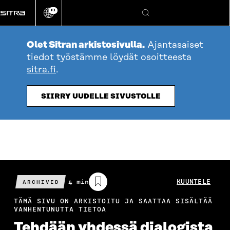
Siirry
FI
suoraan
Vaihda
Hae
sivuston
sisältöön
kieli
Olet Sitran arkistosivulla.
Ajantasaiset
tiedot työstämme löydät osoitteesta
sitra.fi
.
SIIRRY UUDELLE SIVUSTOLLE
Arvioitu
4 min
KUUNTELE
ARCHIVED
lukuaika
TÄMÄ SIVU ON ARKISTOITU JA SAATTAA SISÄLTÄÄ
VANHENTUNUTTA TIETOA
Tehdään yhdessä dialogista