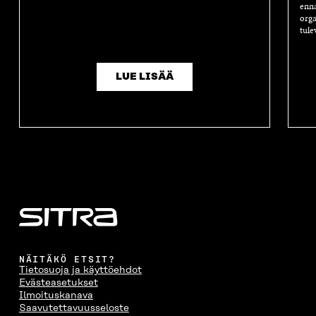
enna
orga
tule
LUE LISÄÄ
NÄITÄKÖ ETSIT?
Tietosuoja ja käyttöehdot
Evästeasetukset
Ilmoituskanava
Saavutettavuusseloste