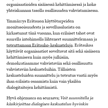
organisaatioiden sisäisessä kehittämisessä ja koko
yhteiskunnan tasolla osallisuuden vahvistamisessa.
Ymmärrys Erätauon käyttötarpeiden
monitasoisuudesta ja sovellusalueista on
kirkastunut tänä vuonna, kun erilaiset tahot ovat
suurella intohimolla lähteneet suunnittelemaan ja
toteuttamaan Erätauko-keskusteluja
. Erätaukoa
käyttävät organisaatiot soveltavat sitä sekä sisäiseen
kehittämiseen kuin myös julkisiin,
demokratiaamme vahvistaviin sekä osallisuutta
vahvistaviin keskusteluihin. Tällaisten
keskusteluiden suunnittelu ja toteutus vaatii myös
ihan erilaista osaamista kuin vain yksilön
dialogitaitojen kehittämistä.
Hyvä ohjenuora on seuraava;
Voit suunnitella ja
käsikirjoittaa dialogisen keskustelun hyvinkin