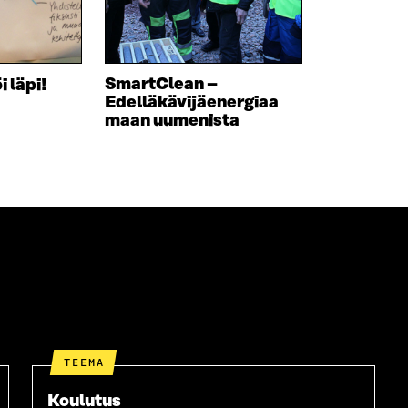
U
U
U
U
D
U
E
D
S
E
SmartClean –
 läpi!
S
S
Edelläkävijäenergiaa
A
S
maan uumenista
I
A
K
I
K
K
U
K
N
U
A
N
S
A
S
S
A
S
A
TEEMA
Koulutus