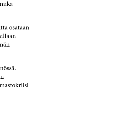
a mikä
tta osataan
illaan
emän
nössä.
en
lmastokriisi