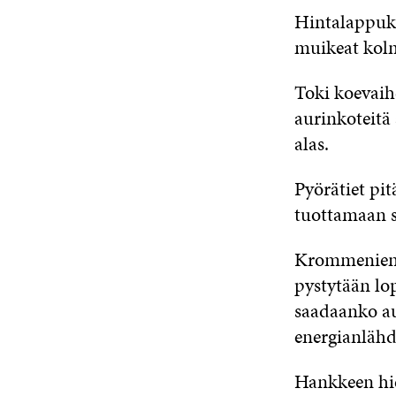
Hintalappuk
muikeat kolm
Toki koevaihe
aurinkoteitä 
alas.
Pyörätiet pit
tuottamaan s
Krommenien k
pystytään lo
saadaanko au
energianlähd
Hankkeen hien