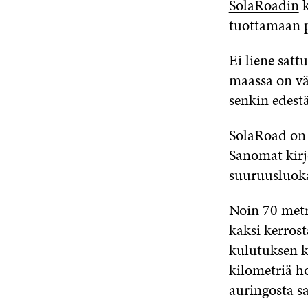
SolaRoadin
k
tuottamaan p
Ei liene satt
maassa on vä
senkin edestä
SolaRoad on 
Sanomat kirjo
suuruusluoka
Noin 70 metr
kaksi kerros
kulutuksen ka
kilometriä ho
auringosta sa