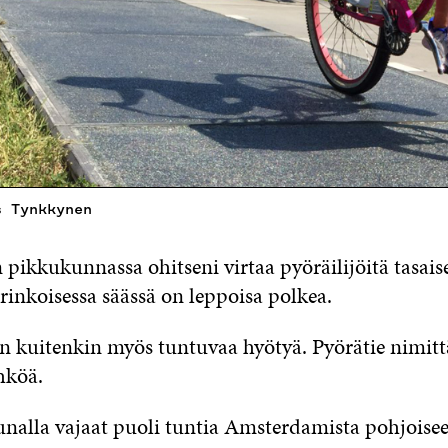
s Tynkkynen
ikkukunnassa ohitseni virtaa pyöräilijöitä tasaise
inkoisessa säässä on leppoisa polkea.
n kuitenkin myös tuntuvaa hyötyä. Pyörätie nimitt
hköä.
junalla vajaat puoli tuntia Amsterdamista pohjois