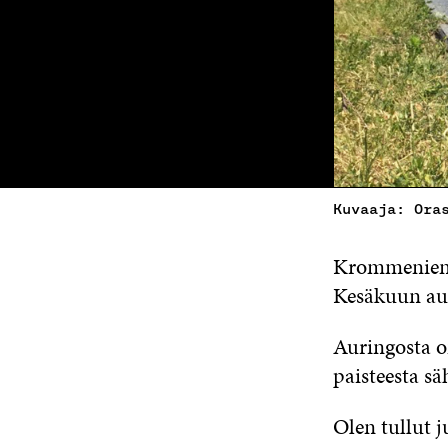
Kuvaaja: Ora
Krommenien p
Kesäkuun aur
Auringosta o
paisteesta sä
Olen tullut 