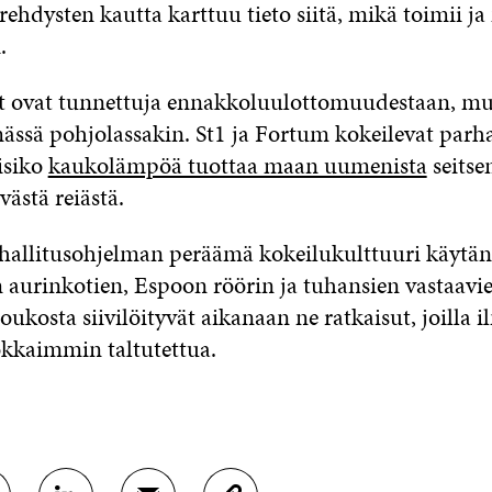
erehdysten kautta karttuu tieto siitä, mikä toimii j
.
et ovat tunnettuja ennakkoluulottomuudestaan, mu
ässä pohjolassakin. St1 ja Fortum kokeilevat parha
isiko
kaukolämpöä tuottaa maan uumenista
seits
västä reiästä.
hallitusohjelman peräämä kokeilukulttuuri käytän
urinkotien, Espoon röörin ja tuhansien vastaavi
ukosta siivilöityvät aikanaan ne ratkaisut, joilla i
kkaimmin taltutettua.