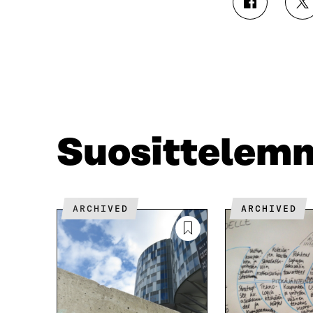
J
J
A
A
A
A
F
T
A
W
C
I
E
T
B
T
O
E
O
R
Suosittelem
K
I
I
S
S
S
S
Ä
A
A
ARCHIVED
ARCHIVED
A
V
V
A
A
U
U
T
T
U
U
U
U
U