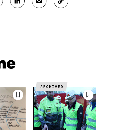
J
J
K
A
A
O
A
A
P
L
S
I
I
Ä
O
N
H
I
K
K
A
E
Ö
R
D
P
T
I
O
I
me
N
S
K
I
T
K
S
I
E
S
L
L
Ä
L
I
ARCHIVED
A
A
N
V
A
L
A
V
I
U
A
N
T
U
K
U
T
K
U
U
I