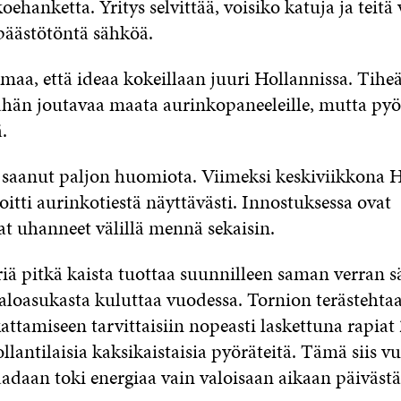
oehanketta. Yritys selvittää, voisiko katuja ja teitä 
äästötöntä sähköä.
umaa, että ideaa kokeillaan juuri Hollannissa. Tihe
hän joutavaa maata aurinkopaneeleille, mutta pyö
.
saanut paljon huomiota. Viimeksi keskiviikkona H
itti aurinkotiestä näyttävästi. Innostuksessa ovat
t uhanneet välillä mennä sekaisin.
iä pitkä kaista tuottaa suunnilleen saman verran 
taloasukasta kuluttaa vuodessa. Tornion terästehta
ttamiseen tarvittaisiin nopeasti laskettuna rapiat
llantilaisia kaksikaistaisia pyöräteitä. Tämä siis vu
adaan toki energiaa vain valoisaan aikaan päivästä