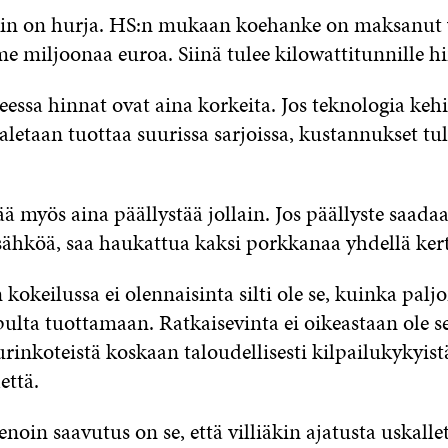
in on hurja. HS:n mukaan koehanke on maksanut 
e miljoonaa euroa. Siinä tulee kilowattitunnille hi
essa hinnat ovat aina korkeita. Jos teknologia kehi
aletaan tuottaa suurissa sarjoissa, kustannukset tul
ää myös aina päällystää jollain. Jos päällyste saada
ähköä, saa haukattua kaksi porkkanaa yhdellä kert
okeilussa ei olennaisinta silti ole se, kuinka palj
pulta tuottamaan. Ratkaisevinta ei oikeastaan ole s
rinkoteistä koskaan taloudellisesti kilpailukykyist
että.
oin saavutus on se, että villiäkin ajatusta uskalle