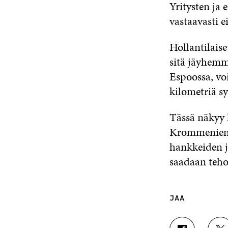
Yritysten ja 
vastaavasti ei
Hollantilais
sitä jäyhemm
Espoossa, vo
kilometriä sy
Tässä näkyy 
Krommenien a
hankkeiden jo
saadaan teho
JAA