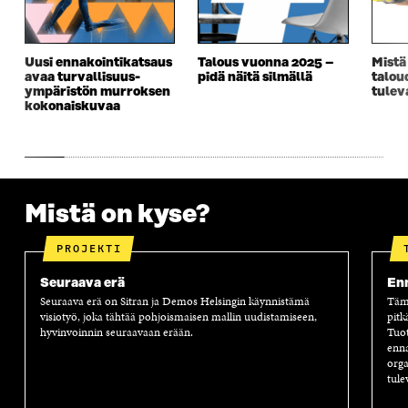
S
S
S
E
S
A
S
S
A
I
A
S
Uusi ennakointikatsaus
Talous vuonna 2025 –
Mistä
I
K
I
A
avaa turvallisuus­­
pidä näitä silmällä
talou
K
K
K
I
ympäristön murroksen
tulev
K
U
K
K
kokonaiskuvaa
U
N
U
K
N
A
N
U
A
S
A
N
S
S
S
A
S
A
S
S
A
A
S
Mistä on kyse?
A
PROJEKTI
Seuraava erä
Enn
Seuraava erä on Sitran ja Demos Helsingin käynnistämä
Tämä
visiotyö, joka tähtää pohjoismaisen mallin uudistamiseen,
pitk
hyvinvoinnin seuraavaan erään.
Tuot
enna
orga
tule