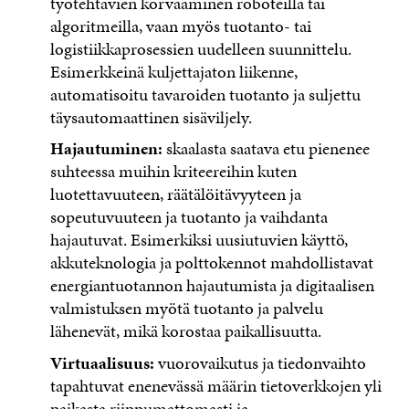
työtehtävien korvaaminen roboteilla tai
algoritmeilla, vaan myös tuotanto- tai
logistiikkaprosessien uudelleen suunnittelu.
Esimerkkeinä kuljettajaton liikenne,
automatisoitu tavaroiden tuotanto ja suljettu
täysautomaattinen sisäviljely.
Hajautuminen:
skaalasta saatava etu pienenee
suhteessa muihin kriteereihin kuten
luotettavuuteen, räätälöitävyyteen ja
sopeutuvuuteen ja tuotanto ja vaihdanta
hajautuvat. Esimerkiksi uusiutuvien käyttö,
akkuteknologia ja polttokennot mahdollistavat
energiantuotannon hajautumista ja digitaalisen
valmistuksen myötä tuotanto ja palvelu
lähenevät, mikä korostaa paikallisuutta.
Virtuaalisuus:
vuorovaikutus ja tiedonvaihto
tapahtuvat enenevässä määrin tietoverkkojen yli
paikasta riippumattomasti ja