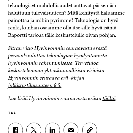
teknologiset mahdollisuudet auttavat pääsemään
haluttuun tulevaisuuteen? Mitä kehitystä haluamme
painottaa ja mihin pyrimme? Teknologia on hyvä
renki, kunhan osaamme olla itse sille hyvä isäntä.
Raportti tarjoaa tälle keskustelulle oivan pohjan.
Sitran visio Hyvinvoinnin seuraavasta erästä
peräänkuuluttaa teknologian hyödyntämistä
hyvinvoinnin rakentamisessa. Tervetuloa
keskustelemaan yhteiskunnallisista visioista
Hyvinvoinnin seuraava erä -kirjan
julkistustilaisuuteen 8.5.
Lue lisää Hyvinvoinnin seuraavasta erästä
täältä
.
JAA
J
J
J
J
K