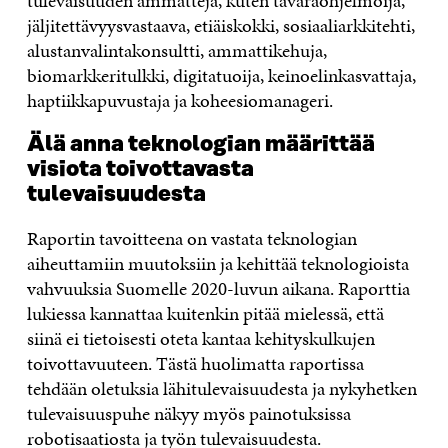
tulevaisuuden ammatteja, kuten tavaraohjelmoija,
jäljitettävyysvastaava, etiäiskokki, sosiaaliarkkitehti,
alustanvalintakonsultti, ammattikehuja,
biomarkkeritulkki, digitatuoija, keinoelinkasvattaja,
haptiikkapuvustaja ja koheesiomanageri.
Älä anna teknologian määrittää
visiota toivottavasta
tulevaisuudesta
Raportin tavoitteena on vastata teknologian
aiheuttamiin muutoksiin ja kehittää teknologioista
vahvuuksia Suomelle 2020-luvun aikana. Raporttia
lukiessa kannattaa kuitenkin pitää mielessä, että
siinä ei tietoisesti oteta kantaa kehityskulkujen
toivottavuuteen. Tästä huolimatta raportissa
tehdään oletuksia lähitulevaisuudesta ja nykyhetken
tulevaisuuspuhe näkyy myös painotuksissa
robotisaatiosta ja työn tulevaisuudesta.