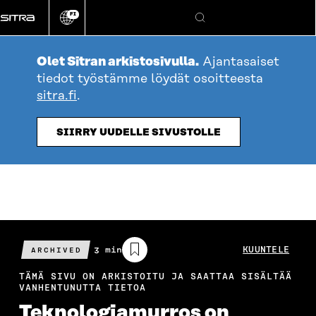
Siirry
FI
suoraan
Vaihda
Hae
sivuston
sisältöön
kieli
Olet Sitran arkistosivulla.
Ajantasaiset
tiedot työstämme löydät osoitteesta
sitra.fi
.
SIIRRY UUDELLE SIVUSTOLLE
Arvioitu
3 min
KUUNTELE
ARCHIVED
lukuaika
TÄMÄ SIVU ON ARKISTOITU JA SAATTAA SISÄLTÄÄ
VANHENTUNUTTA TIETOA
Teknologiamurros on