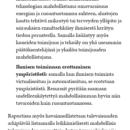
teknologian mahdollistama omavaraisuus
energian ja ruoantuotannon suhteen, alustojen
kautta tehtävä mikrotyö tai terveyden ylläpito ja
sairauksien ennaltaehkäisy ihmisestä kerätyn
tiedon perusteella. Samalla lisääntyy myös
koneiden toimijuus ja tekoäly on yhä useammin
päätöksentekijänä ja yksilön toimijuuden
mahdollistajana.
Ihmisen toiminnan erottaminen
ympäristöstä:
samalla kun ihmisen toiminta
virtualisoituu ja automatisoituu, se erotetaan
ympäristöstä. Resurssit pyritään saamaan
uudelleenkäytettyä mahdollisimman hyvin niin
tavaroiden kuin ruoantuotannossa.
Raportissa myös havainnollistetaan tulevaisuuden
arkipäivää listaamalla leikkimielisesti mahdollisia