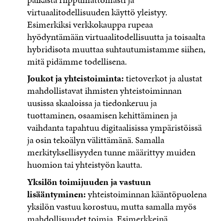
virtuaalitodellisuuden käyttö yleistyy.
Esimerkiksi verkkokauppa rupeaa
hyödyntämään virtuaalitodellisuutta ja toisaalta
hybridisota muuttaa suhtautumistamme siihen,
mitä pidämme todellisena.
Joukot ja yhteistoiminta:
tietoverkot ja alustat
mahdollistavat ihmisten yhteistoiminnan
uusissa skaaloissa ja tiedonkeruu ja
tuottaminen, osaamisen kehittäminen ja
vaihdanta tapahtuu digitaalisissa ympäristöissä
ja osin tekoälyn välittämänä. Samalla
merkityksellisyyden tunne määrittyy muiden
huomion tai yhteistyön kautta.
Yksilön toimijuuden ja vastuun
lisääntyminen:
yhteistoiminnan kääntöpuolena
yksilön vastuu korostuu, mutta samalla myös
mahdollisuudet toimia. Esimerkkeinä