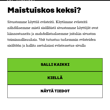
OTA YHTEYTTÄ
Suomen itsenäisyyden juhlarahasto Sitra
Maistuiskos keksi?
Itämerenkatu 11-13, PL 160,
00181 Helsinki
Sivustomme käyttää evästeitä. Käytämme evästeitä
Puhelin +358 294 618 991
Sähköpostiosoite
nähdäksemme mistä sisällöistä sivustomme käyttäjät ovat
etunimi.sukunimi@sitra.fi tai sitra@sitra.fi
kiinnostuneita ja mahdollistaaksemme joitakin sivuston
Saapumisohjeet
toiminnallisuuksia. Voit tutustua tarkemmin evästeiden
sisältöön ja hallita asetuksiasi evästeasetus-sivulla
Y-tunnus 0202132-3
OLEMME NÄISSÄ SOMEISSA
SALLI KAIKKI
Facebook
Avautuu
uudessa
Linkedin
ikkunassa
KIELLÄ
Avautuu
uudessa
Youtube
ikkunassa
Avautuu
NÄYTÄ TIEDOT
uudessa
Instagram
ikkunassa
Avautuu
uudessa
ikkunassa