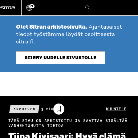
Siirry
FI
suoraan
Vaihda
Hae
sivuston
sisältöön
kieli
Olet Sitran arkistosivulla.
Ajantasaiset
tiedot työstämme löydät osoitteesta
sitra.fi
.
SIIRRY UUDELLE SIVUSTOLLE
Arvioitu
3 min
KUUNTELE
ARCHIVED
lukuaika
TÄMÄ SIVU ON ARKISTOITU JA SAATTAA SISÄLTÄÄ
VANHENTUNUTTA TIETOA
Tiina Kivisaari: Hyvä elämä