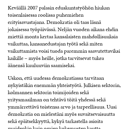
Keväällä 2007 palasin eduskuntatyöhön hiukan
toisenlaisessa roolissa puhemiehen
erityisavustajana. Demokratia oli taas läsnä
jokaisessa työpäivässä. Neljän vuoden aikana ehdin
miettiä monta kertaa kansalaisten mahdollisuuksia
vaikuttaa, kansanedustajan työtä sekä miten
vaikuttamista voisi tuoda paremmin saavutettaviksi
kaikille – myös heille, jotka tarvitsevat tukea
äänensä kuuluuviin saamiseksi.
Uskon, että uudessa demokratiassa tarvitaan
nykyistäkin enemmän yhteistyötä. Julkisen sektorin,
kolmannen sektorin toimijoiden sekä
yritysmaailman on tehtävä töitä yhdessä sekä
ymmärrettävä toistensa arvo ja tarpeellisuus. Uusi
demokratia on mielestäni myös suvaitsevaisuutta
sekä epäitsekkyyttä, kykyä tarkastella asioita
muidenkin kuin omien kokemusten kautta.