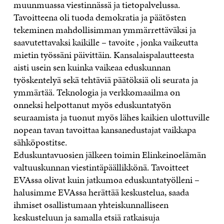
muunmuassa viestinnässä ja tietopalvelussa.
Tavoitteena oli tuoda demokratia ja päätösten
tekeminen mahdollisimman ymmärrettäväksi ja
saavutettavaksi kaikille – tavoite , jonka vaikeutta
mietin työssäni päivittäin. Kansalaispalautteesta
aisti usein sen kuinka vaikeaa eduskunnan
työskentelyä sekä tehtäviä päätöksiä oli seurata ja
ymmärtää. Teknologia ja verkkomaailma on
onneksi helpottanut myös eduskuntatyön
seuraamista ja tuonut myös lähes kaikien ulottuville
nopean tavan tavoittaa kansanedustajat vaikkapa
sähköpostitse.
Eduskuntavuosien jälkeen toimin Elinkeinoelämän
valtuuskunnan viestintäpäällikkönä. Tavoitteet
EVAssa olivat kuin jatkumoa eduskuntatyölleni –
halusimme EVAssa herättää keskustelua, saada
ihmiset osallistumaan yhteiskunnalliseen
keskusteluun ja samalla etsiä ratkaisuja