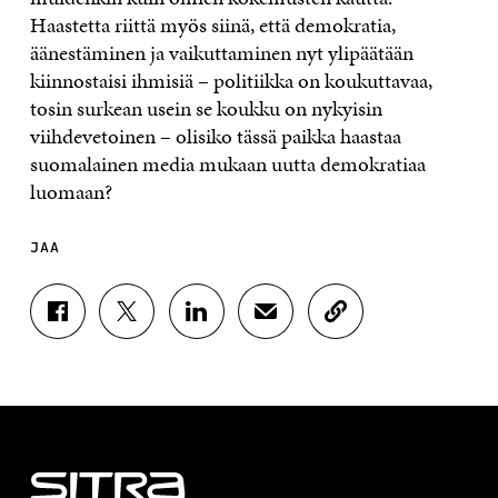
Haastetta riittä myös siinä, että demokratia,
äänestäminen ja vaikuttaminen nyt ylipäätään
kiinnostaisi ihmisiä – politiikka on koukuttavaa,
tosin surkean usein se koukku on nykyisin
viihdevetoinen – olisiko tässä paikka haastaa
suomalainen media mukaan uutta demokratiaa
luomaan?
JAA
J
J
J
J
K
A
A
A
A
O
A
A
A
A
P
F
T
L
S
I
A
W
I
Ä
O
C
I
N
H
I
E
T
K
K
A
B
T
E
Ö
R
O
E
D
P
T