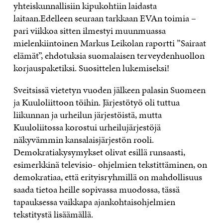
yhteiskunnallisiin kipukohtiin laidasta
laitaan.Edelleen seuraan tarkkaan EVAn toimia –
pari viikkoa sitten ilmestyi muunmuassa
mielenkiintoinen Markus Leikolan raportti ”Sairaat
elämät”, ehdotuksia suomalaisen terveydenhuollon
korjauspaketiksi. Suosittelen lukemiseksi!
Sveitsissä vietetyn vuoden jälkeen palasin Suomeen
ja Kuuloliittoon töihin. Järjestötyö oli tuttua
liikunnan ja urheilun järjestöistä, mutta
Kuuloliitossa korostui urheilujärjestöjä
näkyvämmin kansalaisjärjestön rooli.
Demokratiakysymykset olivat esillä runsaasti,
esimerkkinä televisio- ohjelmien tekstittäminen, on
demokratiaa, että erityisryhmillä on mahdollisuus
saada tietoa heille sopivassa muodossa, tässä
tapauksessa vaikkapa ajankohtaisohjelmien
tekstitystä lisäämällä.