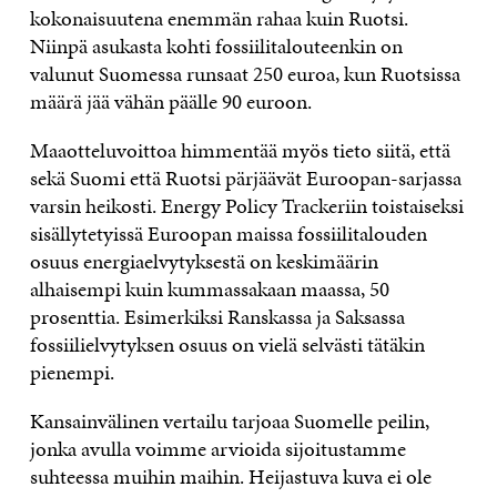
kokonaisuutena enemmän rahaa kuin Ruotsi.
Niinpä asukasta kohti fossiilitalouteenkin on
valunut Suomessa runsaat 250 euroa, kun Ruotsissa
määrä jää vähän päälle 90 euroon.
Maaotteluvoittoa himmentää myös tieto siitä, että
sekä Suomi että Ruotsi pärjäävät Euroopan-sarjassa
varsin heikosti. Energy Policy Trackeriin toistaiseksi
sisällytetyissä Euroopan maissa fossiilitalouden
osuus energiaelvytyksestä on keskimäärin
alhaisempi kuin kummassakaan maassa, 50
prosenttia. Esimerkiksi Ranskassa ja Saksassa
fossiilielvytyksen osuus on vielä selvästi tätäkin
pienempi.
Kansainvälinen vertailu tarjoaa Suomelle peilin,
jonka avulla voimme arvioida sijoitustamme
suhteessa muihin maihin. Heijastuva kuva ei ole