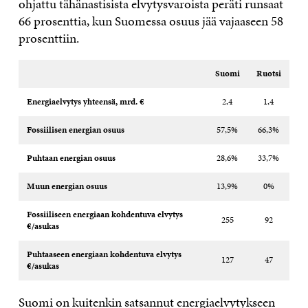
ohjattu tähänastisista elvytysvaroista peräti runsaat
66 prosenttia, kun Suomessa osuus jää vajaaseen 58
prosenttiin.
Suomi
Ruotsi
Energiaelvytys yhteensä, mrd. €
2,4
1,4
Fossiilisen energian osuus
57,5%
66,3%
Puhtaan energian osuus
28,6%
33,7%
Muun energian osuus
13,9%
0%
Fossiiliseen energiaan kohdentuva elvytys
255
92
€/asukas
Puhtaaseen energiaan kohdentuva elvytys
127
47
€/asukas
Suomi on kuitenkin satsannut energiaelvytykseen