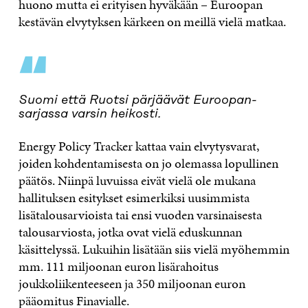
huono mutta ei erityisen hyväkään – Euroopan
kestävän elvytyksen kärkeen on meillä vielä matkaa.
“
Suomi että Ruotsi pärjäävät Euroopan-
sarjassa varsin heikosti.
Energy Policy Tracker kattaa vain elvytysvarat,
joiden kohdentamisesta on jo olemassa lopullinen
päätös. Niinpä luvuissa eivät vielä ole mukana
hallituksen esitykset esimerkiksi uusimmista
lisätalousarvioista tai ensi vuoden varsinaisesta
talousarviosta, jotka ovat vielä eduskunnan
käsittelyssä. Lukuihin lisätään siis vielä myöhemmin
mm. 111 miljoonan euron lisärahoitus
joukkoliikenteeseen ja 350 miljoonan euron
pääomitus Finavialle.