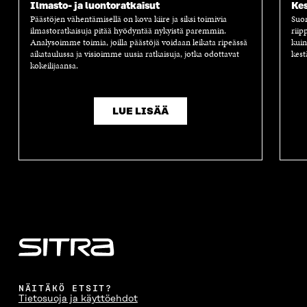
Ilmasto- ja luontoratkaisut
Kes
Päästöjen vähentämisellä on kova kiire ja siksi toimivia
Suom
ilmastoratkaisuja pitää hyödyntää nykyistä paremmin.
riip
Analysoimme toimia, joilla päästöjä voidaan leikata ripeässä
kuin
aikataulussa ja visioimme uusia ratkaisuja, jotka odottavat
kest
kokeilijaansa.
LUE LISÄÄ
NÄITÄKÖ ETSIT?
Tietosuoja ja käyttöehdot