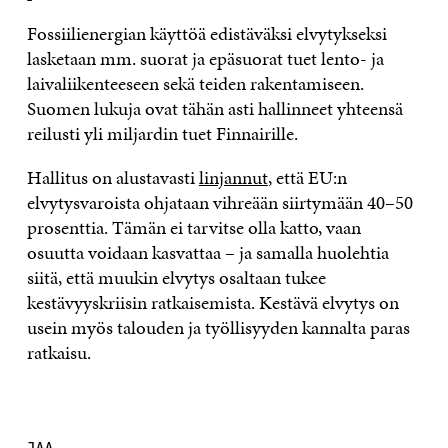
Fossiilienergian käyttöä edistäväksi elvytykseksi
lasketaan mm. suorat ja epäsuorat tuet lento- ja
laivaliikenteeseen sekä teiden rakentamiseen.
Suomen lukuja ovat tähän asti hallinneet yhteensä
reilusti yli miljardin tuet Finnairille.
Hallitus on alustavasti
linjannut
, että EU:n
elvytysvaroista ohjataan vihreään siirtymään 40–50
prosenttia. Tämän ei tarvitse olla katto, vaan
osuutta voidaan kasvattaa – ja samalla huolehtia
siitä, että muukin elvytys osaltaan tukee
kestävyyskriisin ratkaisemista. Kestävä elvytys on
usein myös talouden ja työllisyyden kannalta paras
ratkaisu.
JAA