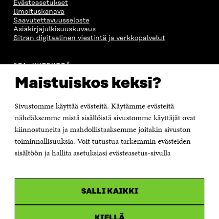
Evästeasetukset
Ilmoituskanava
Saavutettavuusseloste
Asiakirjajulkisuuskuvaus
Sitran digitaalinen viestintä ja verkkopalvelut
OTA YHTEYTTÄ
Suomen itsenäisyyden juhlarahasto Sitra
Maistuiskos keksi?
Itämerenkatu 11-13, PL 160,
00181 Helsinki
Sivustomme käyttää evästeitä. Käytämme evästeitä
Puhelin +358 294 618 991
Sähköpostiosoite
nähdäksemme mistä sisällöistä sivustomme käyttäjät ovat
etunimi.sukunimi@sitra.fi tai sitra@sitra.fi
kiinnostuneita ja mahdollistaaksemme joitakin sivuston
toiminnallisuuksia. Voit tutustua tarkemmin evästeiden
Saapumisohjeet
sisältöön ja hallita asetuksiasi evästeasetus-sivulla
Y-tunnus 0202132-3
OLEMME NÄISSÄ SOMEISSA
SALLI KAIKKI
Facebook
Avautuu
uudessa
Linkedin
ikkunassa
KIELLÄ