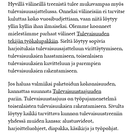
Hyvillä välineillä
treenistä tulee mukavampaa myös
tulevaisuusajattelussa.
Onneksi
välineisiin ei tarvitse
kuluttaa koko vuosibudjettiaan, vaan niitä
löytyy
yllin kyllin
ihan ilmaiseksi
.
Olemme koonneet
mielestämme parhaat välineet
Tulevaisuuden
tekijän työkalupakkiin
. Sieltä löytyy sopivia
harjoituksia
tulevaisuusajatteluun
virittäytymiseen,
tulevaisuuksien haastamiseen, toisenlaisen
tulevaisuuksien kuvitteluun ja parempien
tulevaisuuksien rakentamiseen
.
Jos haluaa valmiiksi paketoidun kokonaisuuden,
kannattaa suunnata
Tulevaisuustaajuuden
pariin.
Tulevaisuustaajuus on työpajamenetelmä
toisenlaisten tulevaisuuksien rakentamiseen.
Sivulta
löytyy kaikki tarvittava kunnon tulevaisuustreeniin
yhdessä muiden kanssa:
alustusvideot,
harjoitteluohjeet, diapakka, käsikirja ja työpohjat.