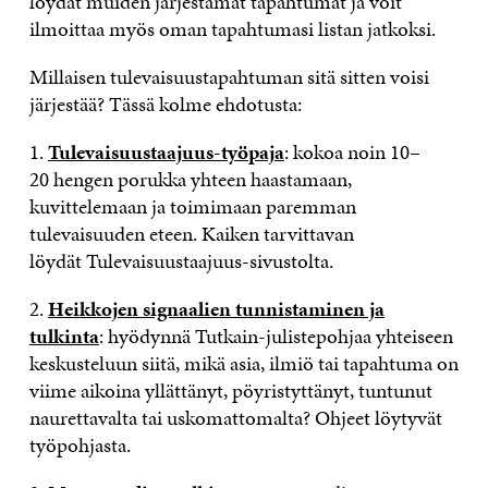
löydät
muiden järjestämät tapahtumat ja voit
ilmoittaa myös oman tapahtumasi listan jatkoksi.
Millaisen tulevaisuustapahtuman sitä sitten voisi
järjestää? Tässä kolme ehdotusta:
1.
Tulevaisuustaajuus-työpaja
:
kokoa noin
10–
20
hengen porukka yhteen haastamaan,
kuvittelemaan ja
toimimaan paremman
tulevaisuuden eteen.
Kaiken tarvittavan
löydät
Tulevaisuustaajuus-sivustolta.
2.
Heikkojen signaalien tunnistaminen ja
tulkinta
:
hyödynnä Tutkain-julistepohjaa
yhteiseen
keskusteluun siitä,
mikä asia, ilmiö tai tapahtuma on
viime aikoina yllättänyt, pöyristyttänyt, tuntunut
naurettavalta tai uskomattomalta?
Ohjeet löytyvät
työpohjasta.