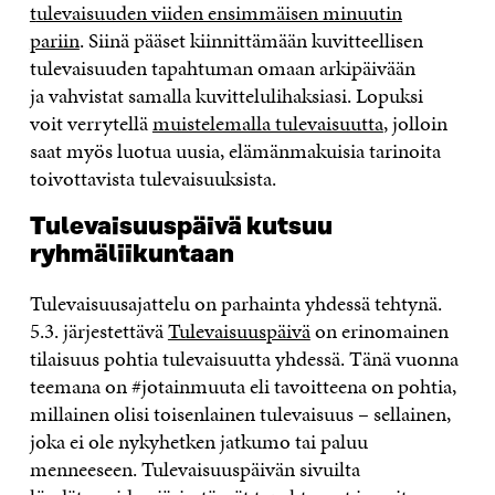
t
ulevaisuuden viiden ensimmäisen minuutin
pariin
.
Siinä pääset kiinnittämään kuvitteellisen
tulevaisuuden tapahtuman omaan arkipäivään
ja
vahvistat samalla kuvittelulihaksiasi.
Lopuksi
voi
t
verrytellä
muistelemalla tulevaisuutta
, jolloin
saat myös luotua uusia, elämänmakuisia tarinoita
toivottavista tulevaisuuksista.
Tulevaisuuspäivä kutsuu
r
yhmäliikuntaa
n
Tulevaisuusajattelu on parhainta yhdessä
tehtynä.
5.3. järjestettävä
Tulevaisuuspäivä
on
erinomainen
tilaisuus
pohtia tulevaisuutta yhdessä.
Tänä vuonna
teemana on #jotainmuuta
eli
tavoitteena on pohtia
,
millainen olisi toisenlainen tulevaisuus –
sellainen
,
joka ei ole nykyhetken
jatkumo tai paluu
menneeseen.
Tulevaisuuspäivän sivuilta