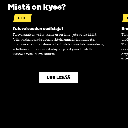
Mistä on kyse?
AIHE
Tulevaisuuden uudistajat
Enn
Tulevaisuuteen vaikuttaminen on taito, jota voi kehittää.
Tämä
Jotta voidaan saada aikaan yhteiskunnallista muutosta,
pitk
tarvitaan enemmän ihmisiä keskustelemaan tulevaisuudesta,
Tuot
kehittämään tulevaisuustaitojaan ja kykyään kuvitella
enna
vaihtoehtoisia tulevaisuuksia.
orga
tule
LUE LISÄÄ