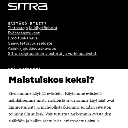
NÄITÄKÖ ETSIT?
Tietosuoja ja käyttöehdot
Evästeasetukset
Ilmoituskanava
Saavutettavuusseloste
Asiakirjajulkisuuskuvaus
Sitran digitaalinen viestintä ja verkkopalvelut
OTA YHTEYTTÄ
Suomen itsenäisyyden juhlarahasto Sitra
Maistuiskos keksi?
Itämerenkatu 11-13, PL 160,
00181 Helsinki
Sivustomme käyttää evästeitä. Käytämme evästeitä
Puhelin +358 294 618 991
Sähköpostiosoite
nähdäksemme mistä sisällöistä sivustomme käyttäjät ovat
etunimi.sukunimi@sitra.fi tai sitra@sitra.fi
kiinnostuneita ja mahdollistaaksemme joitakin sivuston
Saapumisohjeet
toiminnallisuuksia. Voit tutustua tarkemmin evästeiden
sisältöön ja hallita asetuksiasi evästeasetus-sivulla
Y-tunnus 0202132-3