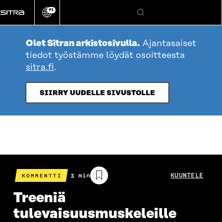
Siirry
FI
suoraan
Vaihda
Hae
sivuston
sisältöön
kieli
Olet Sitran arkistosivulla.
Ajantasaiset
tiedot työstämme löydät osoitteesta
sitra.fi
.
SIIRRY UUDELLE SIVUSTOLLE
Arvioitu
3 min
KUUNTELE
KOMMENTTI
lukuaika
Treeniä
tulevaisuusmuskeleille