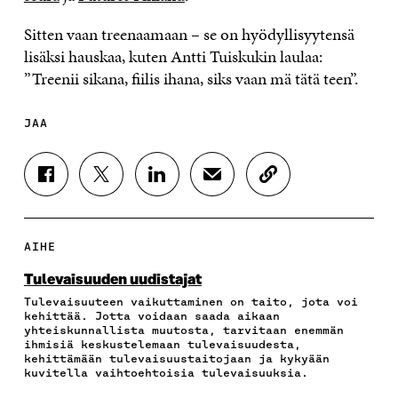
Sitten vaan treenaamaan –
se on hyödyllisyytensä
lisäksi hauskaa, kuten Antti Tuiskukin laulaa:
”
Treenii
sikana, fiilis ihana,
siks
vaan
mä
tätä teen
”
.
JAA
J
J
J
J
K
A
A
A
A
O
A
A
A
A
P
F
T
L
S
I
A
W
I
Ä
O
AIHE
C
I
N
H
I
E
T
K
K
A
Tulevaisuuden uudistajat
B
T
E
Ö
R
Tulevaisuuteen vaikuttaminen on taito, jota voi
O
E
D
P
T
kehittää. Jotta voidaan saada aikaan
O
R
I
O
I
yhteiskunnallista muutosta, tarvitaan enemmän
K
I
N
S
K
ihmisiä keskustelemaan tulevaisuudesta,
I
S
I
T
K
kehittämään tulevaisuustaitojaan ja kykyään
S
S
S
I
E
kuvitella vaihtoehtoisia tulevaisuuksia.
S
Ä
S
L
L