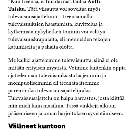
”Kun treenaa, ei
tuu
darraa”
, laulaa
Antti
Tuisku
.
T
ätä viisautta
voi
soveltaa myös
tulevaisuusajatteluun –
treenaamalla
tulevaisuuksien haastamista, kuvittelua ja
kytkemistä nykyhetken toimiin voi välttyä
tulevaisuuskrapulalta, eli menneiden tekojen
katumiselta ja pahalta ololta
.
Me kaikki ajattelemme tulevaisuutta
, siinä ei ole
m
itään erityisen mystistä.
Voimme kuitenkin oppia
ajattelemaan tulevaisuuksista laajemmin ja
monipuolisemmin eli
treenata itsemme
paremmiksi tulevaisuusajattelijoiksi.
Tulevaisuusajattelu on halpa harrastus, josta kiittää
niin mieli kuin maailma.
Tässä vinkkejä alkuun
pääsemiseen
ja
oman harjoituksen syventämiseen.
Välineet kuntoon