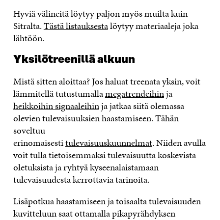
Hyviä välineitä löytyy paljon myös muilta kuin
Sitralta.
Tästä listauksesta
löytyy
materiaaleja joka
lähtöön.
Yksilötreenillä alkuun
Mistä sitten aloittaa?
Jos haluat treenata yksin,
voit
lämmitellä tutustumalla
megatrendeihin
ja
heikkoihin signaaleihin
ja jatkaa siitä olemassa
olevien tulevaisuuksien
haastamiseen. Tähän
soveltuu
erinomaisesti
tulevaisuuskuunnelmat
.
Niiden avulla
voit tulla tietoisemmaksi tulevaisuutta koskevista
oletuksista ja ryhtyä kyseenalaistamaan
tulevaisuudesta kerrottavia tarinoita.
Lisäpotkua haastamiseen ja toisaalta tulevaisuuden
kuvitteluun saat ottamalla
pikapyrähdyksen