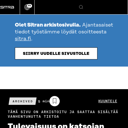
Siirry
FI
suoraan
Vaihda
Hae
sivuston
sisältöön
kieli
Olet Sitran arkistosivulla.
Ajantasaiset
tiedot työstämme löydät osoitteesta
sitra.fi
.
SIIRRY UUDELLE SIVUSTOLLE
Arvioitu
5 min
KUUNTELE
ARCHIVED
lukuaika
TÄMÄ SIVU ON ARKISTOITU JA SAATTAA SISÄLTÄÄ
VANHENTUNUTTA TIETOA
Tulevaisuus on katsojan