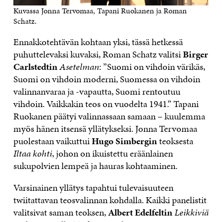
Kuvassa Jonna Tervomaa, Tapani Ruokanen ja Roman
Schatz.
Ennakkotehtävän kohtaan yksi, tässä hetkessä
puhuttelevaksi kuvaksi, Roman Schatz valitsi
Birger
Carlstedtin
Asetelman
: ”Suomi on vihdoin värikäs,
Suomi on vihdoin moderni, Suomessa on vihdoin
valinnanvaraa ja -vapautta, Suomi rentoutuu
vihdoin. Vaikkakin teos on vuodelta 1941.” Tapani
Ruokanen päätyi valinnassaan samaan – kuulemma
myös hänen itsensä yllätykseksi. Jonna Tervomaa
puolestaan vaikuttui
Hugo Simbergin
teoksesta
Iltaa kohti
, johon on ikuistettu eräänlainen
sukupolvien lempeä ja hauras kohtaaminen.
Varsinainen yllätys tapahtui tulevaisuuteen
twiitattavan teosvalinnan kohdalla. Kaikki panelistit
valitsivat saman teoksen,
Albert Edelfeltin
Leikkiviä