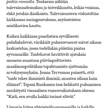
poikia rannalla.
Teoksessa nähtiin
tulevaisuudenuskoa ja toiveikkuutta, leikin voimaa,
ehkä jotakin ikiaikaista. Tulevaisuuteen viskuteltiin
kirkkaassa auringonvalossa, myönteisten
mielikuvien kautta.
Kaiken kaikkiaan panelistien syvällisesti
pohdiskelevat, värikkäät puheenvuorot saivat aikaan
keskustelua, jossa todellakin päästiin pintaa
syvemmälle. Taidekuvat herättivät ajatuksia
moneen suuntaan päivänpolttavista
maailmanpolitiikan tapahtumista ajattomiin
arvokysymyksiin. Jonna Tervomaa painotti, että
”taide tekee ihmisistä ihmisiä, muuten ollaan kuin
eläimet”. Tapani Ruokanen taas hehkutti puhumisen
merkitystä visuaalisen vuorovaikutuksen ohessa:
”Kieli, sen avulla kaikki tarinat elävät.”
Lämmin kiitos yhteistyökumppaneille ja kaikille