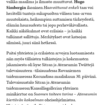
vaikka maailma ja ilmasto muuttuvat.
Hugo
Simbergin
ikoninen
Haavoittunut enkeli
taas voi
herätellä tuntoja sukupuolten välisen tasa-arvon
muutoksista, heikompien auttamisen tärkeydestä,
elämän hauraudesta tai jopa perheväkivallasta.
Kaikki näkökulmat ovat erilaisia – ja kaikki
tulkinnat sallittuja. Merkitykset ovat katsojan
silmissä, juuri siinä hetkessä.
Paitsi yhteisten ja erilaisten arvojen luotaamisesta
niin myös tällaisten tulkintojen ja kokemusten
jakamisesta oli kyse Sitran ja Ateneumin Twiittejä
tulevaisuuteen -tilaisuudessa Rovaniemen
taidemuseossa Korundissa maaliskuun 30. päivänä.
Tulevaisuustalo Sitran ja Ateneumin
taidemuseon/Kansallisgallerian yhteinen
minikiertue on
Suomen taiteen tarina – Ateneumin
kiertävän kokoelman
oheisohjelmistoa.