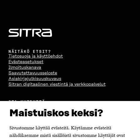
NÄITÄKÖ ETSIT?
Tietosuoja ja käyttöehdot
Evästeasetukset
Ilmoituskanava
Saavutettavuusseloste
Asiakirjajulkisuuskuvaus
Sitran digitaalinen viestintä ja verkkopalvelut
OTA YHTEYTTÄ
Suomen itsenäisyyden juhlarahasto Sitra
Maistuiskos keksi?
Itämerenkatu 11-13, PL 160,
00181 Helsinki
Sivustomme käyttää evästeitä. Käytämme evästeitä
Puhelin +358 294 618 991
Sähköpostiosoite
nähdäksemme mistä sisällöistä sivustomme käyttäjät ovat
etunimi.sukunimi@sitra.fi tai sitra@sitra.fi