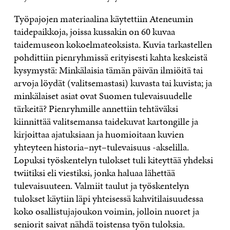
Työpajojen materiaalina käytettiin Ateneumin
taidepaikkoja, joissa kussakin on 60 kuvaa
taidemuseon kokoelmateoksista. Kuvia tarkastellen
pohdittiin pienryhmissä erityisesti kahta keskeistä
kysymystä: Minkälaisia tämän päivän ilmiöitä tai
arvoja löydät (valitsemastasi) kuvasta tai kuvista; ja
minkälaiset asiat ovat Suomen tulevaisuudelle
tärkeitä? Pienryhmille annettiin tehtäväksi
kiinnittää valitsemansa taidekuvat kartongille ja
kirjoittaa ajatuksiaan ja huomioitaan kuvien
yhteyteen historia–nyt–tulevaisuus -akselilla.
Lopuksi työskentelyn tulokset tuli kiteyttää yhdeksi
twiitiksi eli viestiksi, jonka haluaa lähettää
tulevaisuuteen. Valmiit taulut ja työskentelyn
tulokset käytiin läpi yhteisessä kahvitilaisuudessa
koko osallistujajoukon voimin, jolloin nuoret ja
seniorit saivat nähdä toistensa työn tuloksia.