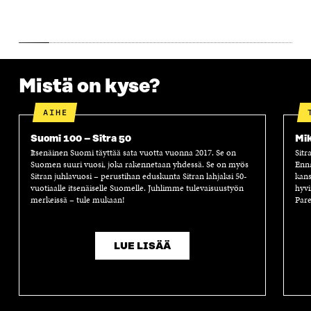
S
A
S
S
A
A
S
A
Mistä on kyse?
AIHE
Suomi 100 – Sitra 50
Mik
Itsenäinen Suomi täyttää sata vuotta vuonna 2017. Se on
Sitr
Suomen suuri vuosi, joka rakennetaan yhdessä. Se on myös
Enn
Sitran juhlavuosi – perustihan eduskunta Sitran lahjaksi 50-
kans
vuotiaalle itsenäiselle Suomelle. Juhlimme tulevaisuustyön
hyvi
merkeissä – tule mukaan!
Pare
LUE LISÄÄ