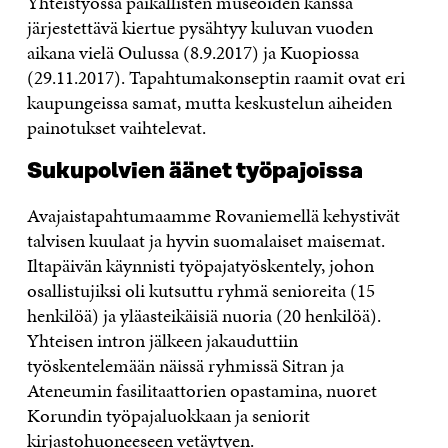
Yhteistyössä paikallisten museoiden kanssa
järjestettävä kiertue pysähtyy kuluvan vuoden
aikana vielä Oulussa (8.9.2017) ja Kuopiossa
(29.11.2017). Tapahtumakonseptin raamit ovat eri
kaupungeissa samat, mutta keskustelun aiheiden
painotukset vaihtelevat.
Sukupolvien äänet työpajoissa
Avajaistapahtumaamme Rovaniemellä kehystivät
talvisen kuulaat ja hyvin suomalaiset maisemat.
Iltapäivän käynnisti työpajatyöskentely, johon
osallistujiksi oli kutsuttu ryhmä senioreita (15
henkilöä) ja yläasteikäisiä nuoria (20 henkilöä).
Yhteisen intron jälkeen jakauduttiin
työskentelemään näissä ryhmissä Sitran ja
Ateneumin fasilitaattorien opastamina, nuoret
Korundin työpajaluokkaan ja seniorit
kirjastohuoneeseen vetäytyen.