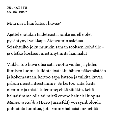
JULKAISTU
15.06.2017
Mitä näet, kun katsot kuvaa?
Ajattele jotakin taideteosta, jonka äärelle olet
pysähtynyt vaikkapa Ateneumin saleissa.
Seisahtuiko joku muukin saman teoksen kohdalle –
ja oletko koskaan miettinyt mitä hän näki?
Vaikka tuo kuva olisi sata vuotta vanha ja yhden
ihmisen luoma tulkinta jostakin hänen näkemästään
ja kokemastaan, kertoo tapa katsoa ja tulkita kuvaa
paljon meistä itsestämme. Se kertoo siitä, keitä
olemme ja mistä tulemme; ehkä siitäkin, keitä
haluaisimme olla tai mistä emme haluaisi luopua.
Maisema Kolilta
(
Eero Järnefelt
) voi symboloida
puhtainta luontoa, jota emme haluaisi menettää