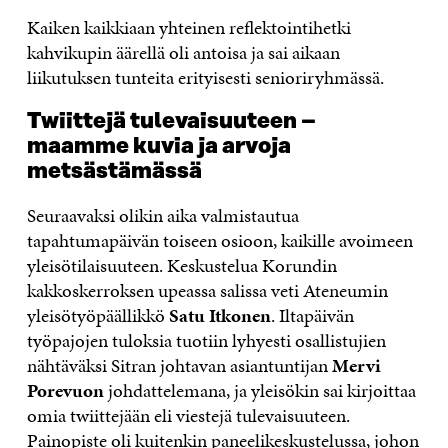
Kaiken kaikkiaan yhteinen reflektointihetki
kahvikupin äärellä oli antoisa ja sai aikaan
liikutuksen tunteita erityisesti senioriryhmässä.
Twiittejä tulevaisuuteen –
maamme kuvia ja arvoja
metsästämässä
Seuraavaksi olikin aika valmistautua
tapahtumapäivän toiseen osioon, kaikille avoimeen
yleisötilaisuuteen. Keskustelua Korundin
kakkoskerroksen upeassa salissa veti Ateneumin
yleisötyöpäällikkö
Satu Itkonen
. Iltapäivän
työpajojen tuloksia tuotiin lyhyesti osallistujien
nähtäväksi Sitran johtavan asiantuntijan
Mervi
Porevuon
johdattelemana, ja yleisökin sai kirjoittaa
omia twiittejään eli viestejä tulevaisuuteen.
Painopiste oli kuitenkin paneelikeskustelussa, johon