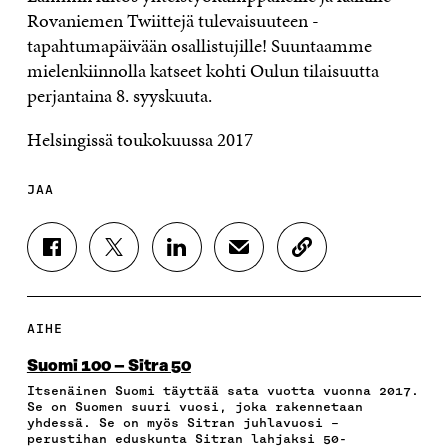
Rovaniemen Twiittejä tulevaisuuteen -
tapahtumapäivään osallistujille! Suuntaamme
mielenkiinnolla katseet kohti Oulun tilaisuutta
perjantaina 8. syyskuuta.
Helsingissä toukokuussa 2017
JAA
J
J
J
J
K
A
A
A
A
O
A
A
A
A
P
F
T
L
S
I
A
W
I
Ä
O
AIHE
C
I
N
H
I
E
T
K
K
A
Suomi 100 – Sitra 50
B
T
E
Ö
R
Itsenäinen Suomi täyttää sata vuotta vuonna 2017.
O
E
D
P
T
Se on Suomen suuri vuosi, joka rakennetaan
O
R
I
O
I
yhdessä. Se on myös Sitran juhlavuosi –
K
I
N
S
K
perustihan eduskunta Sitran lahjaksi 50-