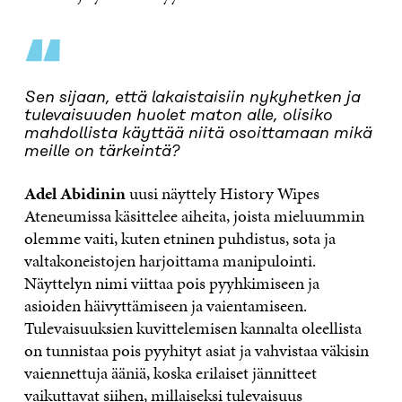
“
Sen sijaan, että lakaistaisiin nykyhetken ja
tulevaisuuden huolet maton alle, olisiko
mahdollista käyttää niitä osoittamaan mikä
meille on tärkeintä?
Adel Abidinin
uusi näyttely History Wipes
Ateneumissa käsittelee aiheita, joista mieluummin
olemme vaiti, kuten etninen puhdistus, sota ja
valtakoneistojen harjoittama manipulointi.
Näyttelyn nimi viittaa pois pyyhkimiseen ja
asioiden häivyttämiseen ja vaientamiseen.
Tulevaisuuksien kuvittelemisen kannalta oleellista
on tunnistaa pois pyyhityt asiat ja vahvistaa väkisin
vaiennettuja ääniä, koska erilaiset jännitteet
vaikuttavat siihen, millaiseksi tulevaisuus