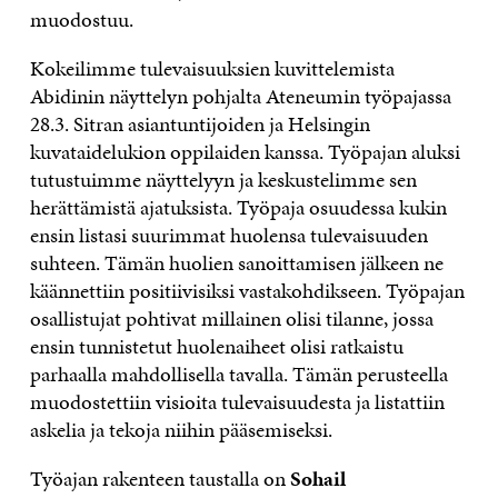
muodostuu.
Kokeilimme tulevaisuuksien kuvittelemista
Abidinin näyttelyn pohjalta Ateneumin työpajassa
28.3. Sitran asiantuntijoiden ja Helsingin
kuvataidelukion oppilaiden kanssa. Työpajan aluksi
tutustuimme näyttelyyn ja keskustelimme sen
herättämistä ajatuksista. Työpaja osuudessa kukin
ensin listasi suurimmat huolensa tulevaisuuden
suhteen. Tämän huolien sanoittamisen jälkeen ne
käännettiin positiivisiksi vastakohdikseen. Työpajan
osallistujat pohtivat millainen olisi tilanne, jossa
ensin tunnistetut huolenaiheet olisi ratkaistu
parhaalla mahdollisella tavalla. Tämän perusteella
muodostettiin visioita tulevaisuudesta ja listattiin
askelia ja tekoja niihin pääsemiseksi.
Työajan rakenteen taustalla on
Sohail