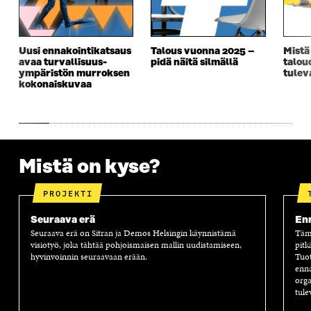
E
S
E
D
S
S
S
E
S
A
S
S
A
I
A
S
Uusi ennakointikatsaus
Talous vuonna 2025 –
Mistä
I
K
I
A
avaa turvallisuus­­
pidä näitä silmällä
talou
K
K
K
I
ympäristön murroksen
tulev
K
U
K
K
kokonaiskuvaa
U
N
U
K
N
A
N
U
A
S
A
N
S
S
S
A
S
A
S
S
A
A
S
Mistä on kyse?
A
PROJEKTI
Seuraava erä
Enn
Seuraava erä on Sitran ja Demos Helsingin käynnistämä
Tämä
visiotyö, joka tähtää pohjoismaisen mallin uudistamiseen,
pitk
hyvinvoinnin seuraavaan erään.
Tuot
enna
orga
tule