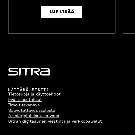
LUE LISÄÄ
NÄITÄKÖ ETSIT?
Tietosuoja ja käyttöehdot
Evästeasetukset
Ilmoituskanava
Saavutettavuusseloste
Asiakirjajulkisuuskuvaus
Sitran digitaalinen viestintä ja verkkopalvelut