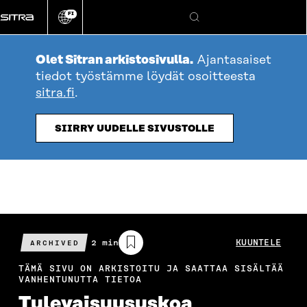
Siirry
FI
suoraan
Vaihda
Hae
sivuston
sisältöön
kieli
Olet Sitran arkistosivulla.
Ajantasaiset
tiedot työstämme löydät osoitteesta
sitra.fi
.
SIIRRY UUDELLE SIVUSTOLLE
Arvioitu
2 min
KUUNTELE
ARCHIVED
lukuaika
TÄMÄ SIVU ON ARKISTOITU JA SAATTAA SISÄLTÄÄ
VANHENTUNUTTA TIETOA
Tulevaisuususkoa