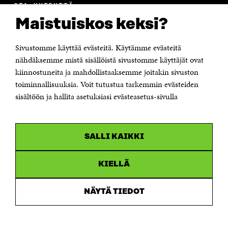
OTA YHTEYTTÄ
Suomen itsenäisyyden juhlarahasto Sitra
Maistuiskos keksi?
Itämerenkatu 11-13, PL 160,
00181 Helsinki
Sivustomme käyttää evästeitä. Käytämme evästeitä
Puhelin +358 294 618 991
Sähköpostiosoite
nähdäksemme mistä sisällöistä sivustomme käyttäjät ovat
etunimi.sukunimi@sitra.fi tai sitra@sitra.fi
kiinnostuneita ja mahdollistaaksemme joitakin sivuston
toiminnallisuuksia. Voit tutustua tarkemmin evästeiden
Saapumisohjeet
sisältöön ja hallita asetuksiasi evästeasetus-sivulla
Y-tunnus 0202132-3
OLEMME NÄISSÄ SOMEISSA
SALLI KAIKKI
Facebook
Avautuu
uudessa
Linkedin
ikkunassa
KIELLÄ
Avautuu
uudessa
Youtube
ikkunassa
Avautuu
NÄYTÄ TIEDOT
uudessa
Instagram
ikkunassa
Avautuu
uudessa
ikkunassa