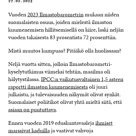
27.02.2023
Vuoden
2023 Ilmastobarometrin
mukaan niiden
suomalaisten osuus, joiden mielestä ilmaston
kuumenemisen hillitsemisellä on kiire, laski neljän
vuoden takaisesta 83 prosentista 72 prosenttiin.
Mistä muutos kumpuaa? Pitääkö olla huolissaan?
Neljä vuotta sitten, jolloin Ilmastobarometri-
kyselytutkimus viimeksi tehtiin, maailma oli
hälytystilassa.
IPCC:n vaikutusvaltainen 1,5 asteen
raportti ilmaston kuumenemisesta
oli juuri
julkaistu, ja tulevaisuuden näkymät olivat synkät.
Suomalaiset poliitikot olivat yhtä mieltä siitä, että
asiaan on puututtava
.
Ennen vuoden 2019 eduskuntavaaleja
ihmiset
marssivat kaduilla
ja vaativat vahvoja