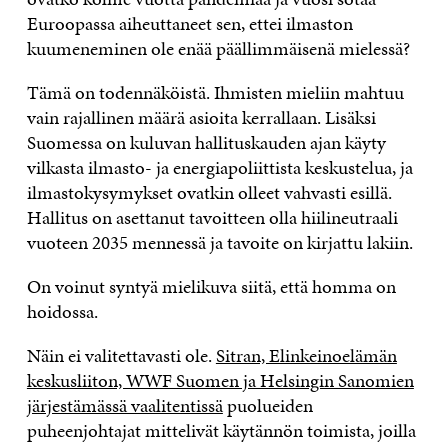
Euroopassa aiheuttaneet sen, ettei ilmaston
kuumeneminen ole enää päällimmäisenä mielessä?
Tämä on todennäköistä. Ihmisten mieliin mahtuu
vain rajallinen määrä asioita kerrallaan. Lisäksi
Suomessa on kuluvan hallituskauden ajan käyty
vilkasta ilmasto- ja energiapoliittista keskustelua, ja
ilmastokysymykset ovatkin olleet vahvasti esillä.
Hallitus on asettanut tavoitteen olla hiilineutraali
vuoteen 2035 mennessä ja tavoite on kirjattu lakiin.
On voinut syntyä mielikuva siitä, että homma on
hoidossa.
Näin ei valitettavasti ole.
Sitran, Elinkeinoelämän
keskusliiton, WWF Suomen ja Helsingin Sanomien
järjestämässä vaalitentissä
puolueiden
puheenjohtajat mittelivät käytännön toimista, joilla