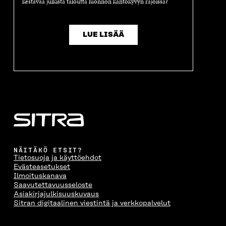
kestävää julkista taloutta luonnon kantokyvyn rajoissa?
LUE LISÄÄ
NÄITÄKÖ ETSIT?
Tietosuoja ja käyttöehdot
Evästeasetukset
Ilmoituskanava
Saavutettavuusseloste
Asiakirjajulkisuuskuvaus
Sitran digitaalinen viestintä ja verkkopalvelut