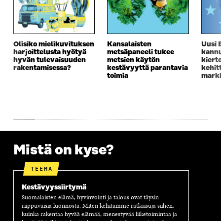
E
S
E
D
S
S
S
E
S
A
S
S
A
I
A
S
I
K
I
A
Olisiko mielikuvituksen
Kansalaisten
Uusi 
K
K
K
I
harjoittelusta hyötyä
metsäpaneeli tukee
kannu
K
U
K
K
hyvän tulevaisuuden
metsien käytön
kiert
U
N
U
K
rakentamisessa?
kestävyyttä parantavia
kehit
N
A
N
U
toimia
markk
A
S
A
N
S
S
S
A
S
A
S
S
A
A
S
A
Mistä on kyse?
TEEMA
Kestävyyssiirtymä
Suomalaisten elämä, hyvinvointi ja talous ovat täysin
riippuvaisia luonnosta. Miten kehitämme ratkaisuja siihen,
kuinka rakentaa hyvää elämää, menestyvää liiketoimintaa ja