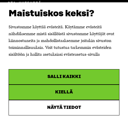
OTA YHTEYTTÄ
Suomen itsenäisyyden juhlarahasto Sitra
Maistuiskos keksi?
Itämerenkatu 11-13, PL 160,
00181 Helsinki
Sivustomme käyttää evästeitä. Käytämme evästeitä
Puhelin +358 294 618 991
Sähköpostiosoite
nähdäksemme mistä sisällöistä sivustomme käyttäjät ovat
etunimi.sukunimi@sitra.fi tai sitra@sitra.fi
kiinnostuneita ja mahdollistaaksemme joitakin sivuston
Saapumisohjeet
toiminnallisuuksia. Voit tutustua tarkemmin evästeiden
sisältöön ja hallita asetuksiasi evästeasetus-sivulla
Y-tunnus 0202132-3
OLEMME NÄISSÄ SOMEISSA
SALLI KAIKKI
Facebook
Avautuu
uudessa
Linkedin
ikkunassa
KIELLÄ
Avautuu
uudessa
Youtube
ikkunassa
Avautuu
NÄYTÄ TIEDOT
uudessa
Instagram
ikkunassa
Avautuu
uudessa
ikkunassa