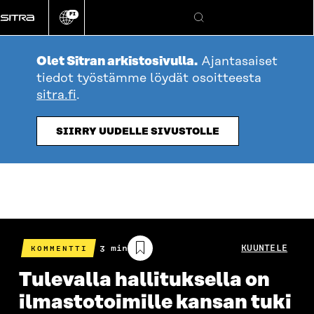
Siirry
FI
suoraan
Vaihda
Hae
sivuston
sisältöön
kieli
Olet Sitran arkistosivulla.
Ajantasaiset
tiedot työstämme löydät osoitteesta
sitra.fi
.
SIIRRY UUDELLE SIVUSTOLLE
Arvioitu
3 min
KUUNTELE
KOMMENTTI
lukuaika
Tulevalla hallituksella on
ilmastotoimille kansan tuki