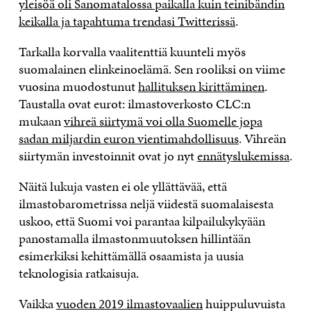
yleisöä oli Sanomatalossa paikalla kuin teinibändin
keikalla ja tapahtuma trendasi Twitterissä
.
Tarkalla korvalla vaalitenttiä kuunteli myös
suomalainen elinkeinoelämä. Sen rooliksi on viime
vuosina muodostunut
hallituksen kirittäminen
.
Taustalla ovat eurot: ilmastoverkosto CLC:n
mukaan
vihreä siirtymä voi olla Suomelle jopa
sadan miljardin euron vientimahdollisuus
. Vihreän
siirtymän investoinnit ovat jo nyt
ennätyslukemissa
.
Näitä lukuja vasten ei ole yllättävää, että
ilmastobarometrissa neljä viidestä suomalaisesta
uskoo, että Suomi voi parantaa kilpailukykyään
panostamalla ilmastonmuutoksen hillintään
esimerkiksi kehittämällä osaamista ja uusia
teknologisia ratkaisuja.
Vaikka
vuoden 2019 ilmastovaalien
huippuluvuista