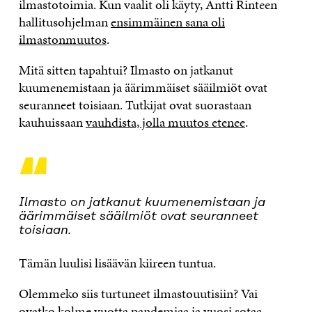
ilmastotoimia. Kun vaalit oli käyty, Antti Rinteen
hallitusohjelman
ensimmäinen sana oli
ilmastonmuutos
.
Mitä sitten tapahtui? Ilmasto on jatkanut
kuumenemistaan ja äärimmäiset sääilmiöt ovat
seuranneet toisiaan. Tutkijat ovat suorastaan
kauhuissaan
vauhdista, jolla muutos etenee
.
“
Ilmasto on jatkanut kuumenemistaan ja
äärimmäiset sääilmiöt ovat seuranneet
toisiaan.
Tämän luulisi lisäävän kiireen tuntua.
Olemmeko siis turtuneet ilmastouutisiin? Vai
ovatko kolme vuotta pandemiaa ja vuosi sotaa