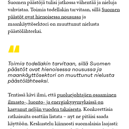
Suomen päästöjä tulisi jatkossa vähentää ja nieluja
vahvistaa. Toimia todellakin tarvitaan, sillä
Suomen
päästöt ovat hienoisessa nousussa
ja
maankäyttösektori on muuttunut nielusta
päästölähteeksi.
“
Toimia todellakin tarvitaan, sillä Suomen
päästöt ovat hienoisessa nousussa ja
maankäyttösektori on muuttunut nielusta
päästölähteeksi.
Tentissä kävi ilmi, että
puoluejohtajien osaaminen
ilmasto-, luonto- ja energiakysymyksissä on
kasvanut neljän vuoden takaisesta
. Konkreettisia
ratkaisuita osattiin listata – nyt ne pitäisi saada
käyttöön. Keskustelu kiinnosti suomalaisia laajasti: