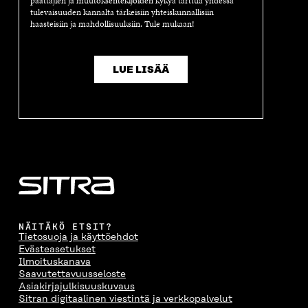
päättäjien ja muutoksentekijöiden kykyä tarttua yhdessä
tulevaisuuden kannalta tärkeisiin yhteiskunnallisiin
haasteisiin ja mahdollisuuksiin. Tule mukaan!
LUE LISÄÄ
NÄITÄKÖ ETSIT?
Tietosuoja ja käyttöehdot
Evästeasetukset
Ilmoituskanava
Saavutettavuusseloste
Asiakirjajulkisuuskuvaus
Sitran digitaalinen viestintä ja verkkopalvelut