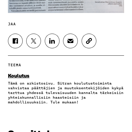
JAA
J
J
J
J
K
A
A
A
A
O
A
A
A
A
P
F
T
L
S
I
A
W
I
Ä
O
TEEMA
C
I
N
H
I
E
T
K
K
A
Koulutus
B
T
E
Ö
R
Tämä on arkistosivu. Sitran koulutustoiminta
O
E
D
P
T
vahvistaa päättäjien ja muutoksentekijöiden kykyä
O
R
I
O
I
tarttua yhdessä tulevaisuuden kannalta tärkeisiin
K
I
N
S
K
yhteiskunnallisiin haasteisiin ja
I
S
I
T
K
mahdollisuuksiin. Tule mukaan!
S
S
S
I
E
S
Ä
S
L
L
A
A
Ä
L
I
A
V
A
A
N
V
A
V
A
L