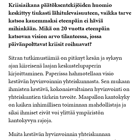
Kriisiaikana päätöksentekijöiden huomio
keskittyy tiukasti lähitulevaisuuteen, vaikka tarve
katsoa kauemmaksi eteenpäin ei häviä
mihinkään. Mikä on 20 vuotta eteenpäin
katsovan vision arvo tilanteessa, jossa
päivänpolttavat kriisit roihuavat?
Sitran tutkimustiimiä on pitänyt kesän ja syksyn
ajan kiireisenä laajan keskustelupaperin
kirjoittaminen. Paperissa hahmotellaan visio
kestävän hyvinvoinnin yhteiskunnasta. Sen mukaan
ihmisten kestävä, kokonaisvaltainen hyvinvointi on
yhteiskuntien tärkein tavoite. Maapallon kantokyky
on kaiken inhimillisen toiminnan mahdollistaja ja
siksi ihmiset eivät voi ylittää ympäristön
kantokyvyn rajoja.
Muita kestävän hyvinvoinnin yhteiskunnan