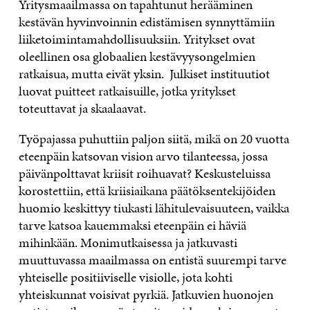
Yritysmaailmassa on tapahtunut herääminen
kestävän hyvinvoinnin edistämisen synnyttämiin
liiketoimintamahdollisuuksiin. Yritykset ovat
oleellinen osa globaalien kestävyysongelmien
ratkaisua, mutta eivät yksin. Julkiset instituutiot
luovat puitteet ratkaisuille, jotka yritykset
toteuttavat ja skaalaavat.
Työpajassa puhuttiin paljon siitä, mikä on 20 vuotta
eteenpäin katsovan vision arvo tilanteessa, jossa
päivänpolttavat kriisit roihuavat? Keskusteluissa
korostettiin, että kriisiaikana päätöksentekijöiden
huomio keskittyy tiukasti lähitulevaisuuteen, vaikka
tarve katsoa kauemmaksi eteenpäin ei häviä
mihinkään. Monimutkaisessa ja jatkuvasti
muuttuvassa maailmassa on entistä suurempi tarve
yhteiselle positiiviselle visiolle, jota kohti
yhteiskunnat voisivat pyrkiä. Jatkuvien huonojen