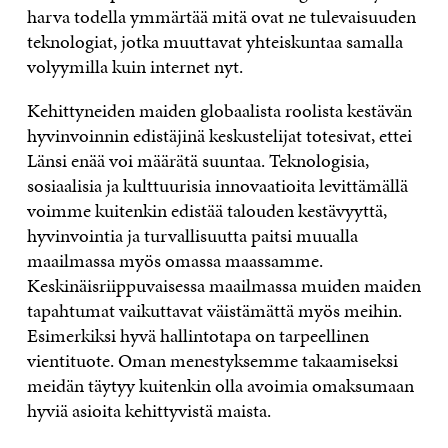
harva todella ymmärtää mitä ovat ne tulevaisuuden
teknologiat, jotka muuttavat yhteiskuntaa samalla
volyymilla kuin internet nyt.
Kehittyneiden maiden globaalista roolista kestävän
hyvinvoinnin edistäjinä keskustelijat totesivat, ettei
Länsi enää voi määrätä suuntaa. Teknologisia,
sosiaalisia ja kulttuurisia innovaatioita levittämällä
voimme kuitenkin edistää talouden kestävyyttä,
hyvinvointia ja turvallisuutta paitsi muualla
maailmassa myös omassa maassamme.
Keskinäisriippuvaisessa maailmassa muiden maiden
tapahtumat vaikuttavat väistämättä myös meihin.
Esimerkiksi hyvä hallintotapa on tarpeellinen
vientituote. Oman menestyksemme takaamiseksi
meidän täytyy kuitenkin olla avoimia omaksumaan
hyviä asioita kehittyvistä maista.