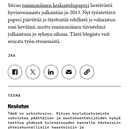
Sitran
ensimmäinen keskustelupaperi
kestävästä
hyvinvoinnista julkaistiin jo 2013. Nyt työstettävä
paperi päivittää ja täydentää edellistä ja valmistuu
ensi keväänä, mutta ensimmäinen tiivistelmä
julkaistaan jo syksyn aikana. Tästä blogista voit
seurata työn etenemistä.
JAA
J
J
J
J
K
A
A
A
A
O
A
A
A
A
P
F
T
L
S
I
A
W
I
Ä
O
TEEMA
C
I
N
H
I
E
T
K
K
A
Koulutus
B
T
E
Ö
R
Tämä on arkistosivu. Sitran koulutustoiminta
O
E
D
P
T
vahvistaa päättäjien ja muutoksentekijöiden kykyä
O
R
I
O
I
tarttua yhdessä tulevaisuuden kannalta tärkeisiin
K
I
N
S
K
yhteiskunnallisiin haasteisiin ja