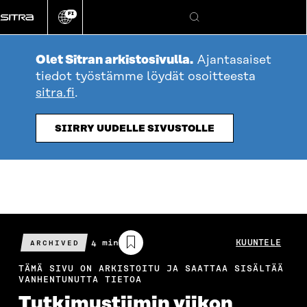
Siirry
FI
suoraan
Vaihda
Hae
sivuston
sisältöön
kieli
Olet Sitran arkistosivulla.
Ajantasaiset
tiedot työstämme löydät osoitteesta
sitra.fi
.
SIIRRY UUDELLE SIVUSTOLLE
Arvioitu
4 min
KUUNTELE
ARCHIVED
lukuaika
TÄMÄ SIVU ON ARKISTOITU JA SAATTAA SISÄLTÄÄ
VANHENTUNUTTA TIETOA
Tutkimustiimin viikon