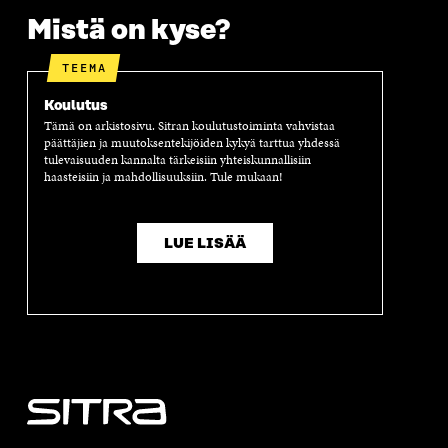
S
A
S
S
Mistä on kyse?
A
A
S
A
TEEMA
Koulutus
Tämä on arkistosivu. Sitran koulutustoiminta vahvistaa
päättäjien ja muutoksentekijöiden kykyä tarttua yhdessä
tulevaisuuden kannalta tärkeisiin yhteiskunnallisiin
haasteisiin ja mahdollisuuksiin. Tule mukaan!
LUE LISÄÄ