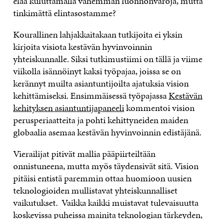
elää kuluttamalla vähemmän luonnonvaroja, mutta
tinkimättä elintasostamme?
Kourallinen lahjakkaitakaan tutkijoita ei yksin
kirjoita visiota kestävän hyvinvoinnin
yhteiskunnalle. Siksi tutkimustiimi on tällä ja viime
viikolla isännöinyt kaksi työpajaa, joissa se on
kerännyt muilta asiantuntijoilta ajatuksia vision
kehittämiseksi. Ensimmäisessä työpajassa
Kestävän
kehityksen asiantuntijapaneeli
kommentoi vision
perusperiaatteita ja pohti kehittyneiden maiden
globaalia asemaa kestävän hyvinvoinnin edistäjänä.
Vierailijat pitivät mallia pääpiirteiltään
onnistuneena, mutta myös täydensivät sitä. Vision
pitäisi entistä paremmin ottaa huomioon uusien
teknologioiden mullistavat yhteiskunnalliset
vaikutukset. Vaikka kaikki muistavat tulevaisuutta
koskevissa puheissa mainita teknologian tärkeyden,