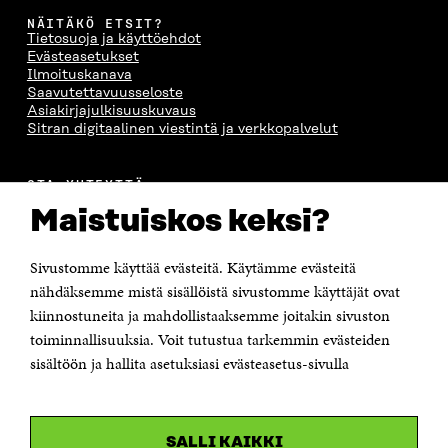
NÄITÄKÖ ETSIT?
Tietosuoja ja käyttöehdot
Evästeasetukset
Ilmoituskanava
Saavutettavuusseloste
Asiakirjajulkisuuskuvaus
Sitran digitaalinen viestintä ja verkkopalvelut
OTA YHTEYTTÄ
Suomen itsenäisyyden juhlarahasto Sitra
Maistuiskos keksi?
Itämerenkatu 11-13, PL 160,
00181 Helsinki
Sivustomme käyttää evästeitä. Käytämme evästeitä
Puhelin +358 294 618 991
Sähköpostiosoite
nähdäksemme mistä sisällöistä sivustomme käyttäjät ovat
etunimi.sukunimi@sitra.fi tai sitra@sitra.fi
kiinnostuneita ja mahdollistaaksemme joitakin sivuston
Saapumisohjeet
toiminnallisuuksia. Voit tutustua tarkemmin evästeiden
sisältöön ja hallita asetuksiasi evästeasetus-sivulla
Y-tunnus 0202132-3
OLEMME NÄISSÄ SOMEISSA
SALLI KAIKKI