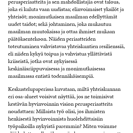
perusperiaatteita ja sen mahdollistajia ovat talous,
joka ei kuluta vaan uudistaa; elinvoimaiset yksilöt ja
yhteisöt; monimutkaisen maailman edellyttämät
uudet taidot; sekä johtaminen, joka mukautuu
maailman muutoksissa ja ottaa ihmiset mukaan
päätöksentekoon. Näiden periaatteiden
toteutuminen vahvistavaa yhteiskuntien resilienssiä,
eli niiden kykyä toipua ja vahvistua yllättävistä
kriiseistä, jotka ovat nykyisessä
keskinäisriippuvaisessa ja monimutkaisessa
maailmassa entistä todennäköisempiä.
Keskustelupaperissa kuvataan, miltä yhteiskunnan
eri osa-alueet voisivat näyttää, jos ne toimisivat
kestävän hyvinvoinnin vision perusperiaatteita
noudattaen: Millaista työ olisi, jos ihmisten
henkisestä hyvinvoinnista huolehdittaisiin
työpaikoilla nykyistä paremmin? Miten voimme