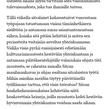
uutisten aikana myös tarvitaan idea valoisammasta
tulevaisuudesta, joka tuo ihmisille toivoa.
Tällä viikolla sitralaiset kokoontuivat vuorostaan
työpajaan tutustumaan vision tämänhetkiseen
sisältöön ja antamaan omaa asiantuntemustaan
siihen, kuinka sitä pitäisi kehittää ja miten sen
periaatteita voitaisiin soveltaa yhteiskunnassa.
Vaikka visio pyrkii ensisijaisesti edistämään
kulttuurinmuutosta kestävään yhteiskuntaan ja
antamaan päätöksentekijöille valmiuksia ohjata tätä
muutosta, se rakentaa samalla Sitran
maailmankuvaa ja ohjaa osaltaan sitralaisten työtä:
Mihin asioihin meidän täytyy päivittäisellä
työllämme tarttua, että visio toteutuu? Sitran
hankekokonaisuuksissa kehitetään niitä
konkreettisia keinoja, joilla muutosta kohti kestävän
hyvinvoinnin yhteiskuntaa voidaan saada aikaan.