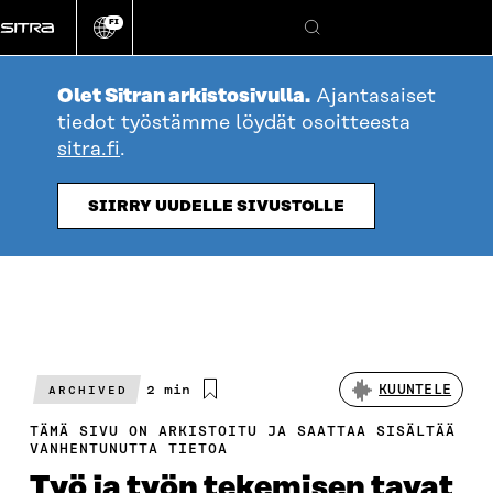
Siirry
FI
suoraan
Vaihda
Hae
sivuston
sisältöön
kieli
Olet Sitran arkistosivulla.
Ajantasaiset
tiedot työstämme löydät osoitteesta
sitra.fi
.
SIIRRY UUDELLE SIVUSTOLLE
Arvioitu
2 min
KUUNTELE
ARCHIVED
lukuaika
TÄMÄ SIVU ON ARKISTOITU JA SAATTAA SISÄLTÄÄ
VANHENTUNUTTA TIETOA
Työ ja työn tekemisen tavat