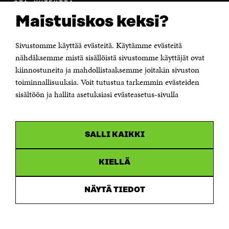
OTA YHTEYTTÄ
Suomen itsenäisyyden juhlarahasto Sitra
Maistuiskos keksi?
Itämerenkatu 11-13, PL 160,
00181 Helsinki
Sivustomme käyttää evästeitä. Käytämme evästeitä
Puhelin +358 294 618 991
Sähköpostiosoite
nähdäksemme mistä sisällöistä sivustomme käyttäjät ovat
etunimi.sukunimi@sitra.fi tai sitra@sitra.fi
kiinnostuneita ja mahdollistaaksemme joitakin sivuston
Saapumisohjeet
toiminnallisuuksia. Voit tutustua tarkemmin evästeiden
sisältöön ja hallita asetuksiasi evästeasetus-sivulla
Y-tunnus 0202132-3
OLEMME NÄISSÄ SOMEISSA
SALLI KAIKKI
Facebook
Avautuu
uudessa
Linkedin
ikkunassa
KIELLÄ
Avautuu
uudessa
Youtube
ikkunassa
Avautuu
NÄYTÄ TIEDOT
uudessa
Instagram
ikkunassa
Avautuu
uudessa
ikkunassa