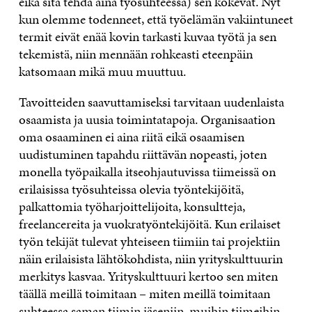
eikä sitä tehdä aina työsuhteessa) sen kokevat. Nyt
kun olemme todenneet, että työelämän vakiintuneet
termit eivät enää kovin tarkasti kuvaa työtä ja sen
tekemistä, niin mennään rohkeasti eteenpäin
katsomaan mikä muu muuttuu.
Tavoitteiden saavuttamiseksi tarvitaan uudenlaista
osaamista ja uusia toimintatapoja. Organisaation
oma osaaminen ei aina riitä eikä osaamisen
uudistuminen tapahdu riittävän nopeasti, joten
monella työpaikalla itseohjautuvissa tiimeissä on
erilaisissa työsuhteissa olevia työntekijöitä,
palkattomia työharjoittelijoita, konsultteja,
freelancereita ja vuokratyöntekijöitä. Kun erilaiset
työn tekijät tulevat yhteiseen tiimiin tai projektiin
näin erilaisista lähtökohdista, niin yrityskulttuurin
merkitys kasvaa. Yrityskulttuuri kertoo sen miten
täällä meillä toimitaan – miten meillä toimitaan
suhteessa saman tiimin jäseniin, muihin tiimeihin,