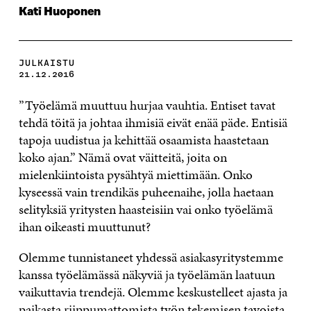
Kati Huoponen
JULKAISTU
21.12.2016
”Työelämä muuttuu hurjaa vauhtia. Entiset tavat
tehdä töitä ja johtaa ihmisiä eivät enää päde. Entisiä
tapoja uudistua ja kehittää osaamista haastetaan
koko ajan.” Nämä ovat väitteitä, joita on
mielenkiintoista pysähtyä miettimään. Onko
kyseessä vain trendikäs puheenaihe, jolla haetaan
selityksiä yritysten haasteisiin vai onko työelämä
ihan oikeasti muuttunut?
Olemme tunnistaneet yhdessä asiakasyritystemme
kanssa työelämässä näkyviä ja työelämän laatuun
vaikuttavia trendejä. Olemme keskustelleet ajasta ja
paikasta riippumattomista työn tekemisen tavoista