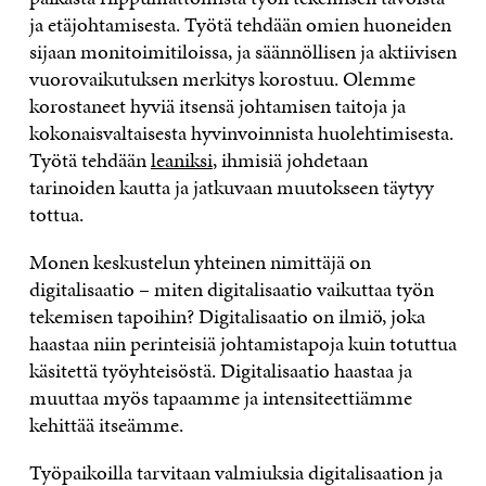
ja etäjohtamisesta. Työtä tehdään omien huoneiden
sijaan monitoimitiloissa, ja säännöllisen ja aktiivisen
vuorovaikutuksen merkitys korostuu. Olemme
korostaneet hyviä itsensä johtamisen taitoja ja
kokonaisvaltaisesta hyvinvoinnista huolehtimisesta.
Työtä tehdään
leaniksi
, ihmisiä johdetaan
tarinoiden kautta ja jatkuvaan muutokseen täytyy
tottua.
Monen keskustelun yhteinen nimittäjä on
digitalisaatio – miten digitalisaatio vaikuttaa työn
tekemisen tapoihin? Digitalisaatio on ilmiö, joka
haastaa niin perinteisiä johtamistapoja kuin totuttua
käsitettä työyhteisöstä. Digitalisaatio haastaa ja
muuttaa myös tapaamme ja intensiteettiämme
kehittää itseämme.
Työpaikoilla tarvitaan valmiuksia digitalisaation ja