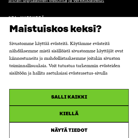
Sitran digitaalinen viestintä ja verkkopalvelut
A
A
S
A
OTA YHTEYTTÄ
Suomen itsenäisyyden juhlarahasto Sitra
Maistuiskos keksi?
Itämerenkatu 11-13, PL 160,
00181 Helsinki
Sivustomme käyttää evästeitä. Käytämme evästeitä
Puhelin +358 294 618 991
Sähköpostiosoite
nähdäksemme mistä sisällöistä sivustomme käyttäjät ovat
etunimi.sukunimi@sitra.fi tai sitra@sitra.fi
kiinnostuneita ja mahdollistaaksemme joitakin sivuston
toiminnallisuuksia. Voit tutustua tarkemmin evästeiden
Saapumisohjeet
sisältöön ja hallita asetuksiasi evästeasetus-sivulla
Y-tunnus 0202132-3
OLEMME NÄISSÄ SOMEISSA
SALLI KAIKKI
Facebook
Avautuu
uudessa
Linkedin
ikkunassa
KIELLÄ
Avautuu
uudessa
Youtube
ikkunassa
Avautuu
NÄYTÄ TIEDOT
uudessa