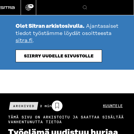
Siirry
FI
suoraan
Vaihda
Hae
sivuston
sisältöön
kieli
Olet Sitran arkistosivulla.
Ajantasaiset
tiedot työstämme löydät osoitteesta
sitra.fi
.
SIIRRY UUDELLE SIVUSTOLLE
Arvioitu
2 min
KUUNTELE
ARCHIVED
lukuaika
TÄMÄ SIVU ON ARKISTOITU JA SAATTAA SISÄLTÄÄ
VANHENTUNUTTA TIETOA
Työelämä uudistuu hurjaa