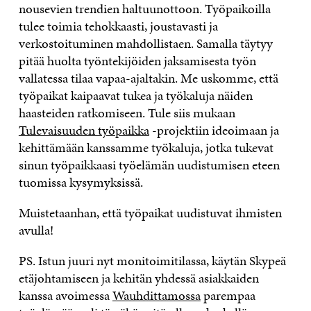
nousevien trendien haltuunottoon. Työpaikoilla
tulee toimia tehokkaasti, joustavasti ja
verkostoituminen mahdollistaen. Samalla täytyy
pitää huolta työntekijöiden jaksamisesta työn
vallatessa tilaa vapaa-ajaltakin. Me uskomme, että
työpaikat kaipaavat tukea ja työkaluja näiden
haasteiden ratkomiseen. Tule siis mukaan
Tulevaisuuden työpaikka
-projektiin ideoimaan ja
kehittämään kanssamme työkaluja, jotka tukevat
sinun työpaikkaasi työelämän uudistumisen eteen
tuomissa kysymyksissä.
Muistetaanhan, että työpaikat uudistuvat ihmisten
avulla!
PS. Istun juuri nyt monitoimitilassa, käytän Skypeä
etäjohtamiseen ja kehitän yhdessä asiakkaiden
kanssa avoimessa
Wauhdittamossa
parempaa