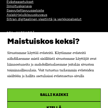
Evästeasetukset
Ilmoituskanava
Saavutettavuusseloste
Asiakirjajulkisuuskuvaus
Sitran digitaalinen viestintä ja verkkopalvelut
OTA YHTEYTTÄ
Suomen itsenäisyyden juhlarahasto Sitra
Maistuiskos keksi?
Itämerenkatu 11-13, PL 160,
00181 Helsinki
Sivustomme käyttää evästeitä. Käytämme evästeitä
Puhelin +358 294 618 991
Sähköpostiosoite
nähdäksemme mistä sisällöistä sivustomme käyttäjät ovat
etunimi.sukunimi@sitra.fi tai sitra@sitra.fi
kiinnostuneita ja mahdollistaaksemme joitakin sivuston
Saapumisohjeet
toiminnallisuuksia. Voit tutustua tarkemmin evästeiden
sisältöön ja hallita asetuksiasi evästeasetus-sivulla
Y-tunnus 0202132-3
OLEMME NÄISSÄ SOMEISSA
SALLI KAIKKI
Facebook
Avautuu
uudessa
Linkedin
ikkunassa
KIELLÄ