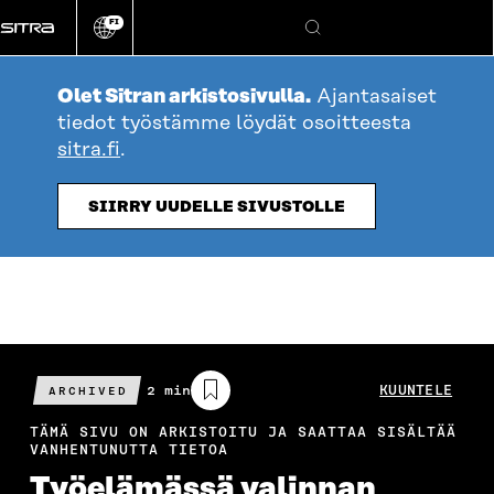
Siirry
FI
suoraan
Vaihda
Hae
sivuston
sisältöön
kieli
Olet Sitran arkistosivulla.
Ajantasaiset
tiedot työstämme löydät osoitteesta
sitra.fi
.
SIIRRY UUDELLE SIVUSTOLLE
Arvioitu
2 min
KUUNTELE
ARCHIVED
lukuaika
TÄMÄ SIVU ON ARKISTOITU JA SAATTAA SISÄLTÄÄ
VANHENTUNUTTA TIETOA
Työelämässä valinnan