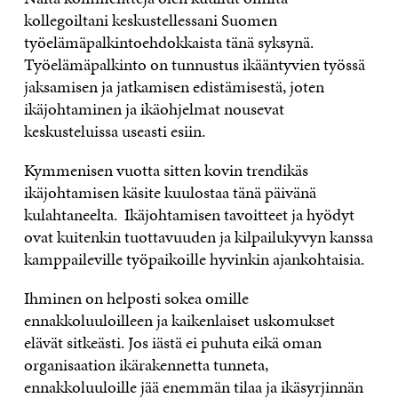
kollegoiltani keskustellessani Suomen
työelämäpalkintoehdokkaista tänä syksynä.
Työelämäpalkinto on tunnustus ikääntyvien työssä
jaksamisen ja jatkamisen edistämisestä, joten
ikäjohtaminen ja ikäohjelmat nousevat
keskusteluissa useasti esiin.
Kymmenisen vuotta sitten kovin trendikäs
ikäjohtamisen käsite kuulostaa tänä päivänä
kulahtaneelta. Ikäjohtamisen tavoitteet ja hyödyt
ovat kuitenkin tuottavuuden ja kilpailukyvyn kanssa
kamppaileville työpaikoille hyvinkin ajankohtaisia.
Ihminen on helposti sokea omille
ennakkoluuloilleen ja kaikenlaiset uskomukset
elävät sitkeästi. Jos iästä ei puhuta eikä oman
organisaation ikärakennetta tunneta,
ennakkoluuloille jää enemmän tilaa ja ikäsyrjinnän