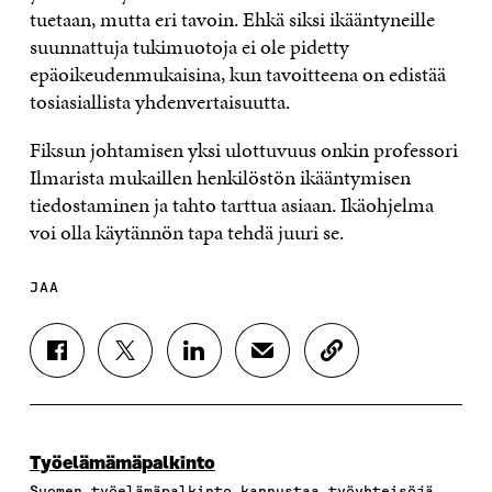
tuetaan, mutta eri tavoin. Ehkä siksi ikääntyneille
suunnattuja tukimuotoja ei ole pidetty
epäoikeudenmukaisina, kun tavoitteena on edistää
tosiasiallista yhdenvertaisuutta.
Fiksun johtamisen yksi ulottuvuus onkin professori
Ilmarista mukaillen henkilöstön ikääntymisen
tiedostaminen ja tahto tarttua asiaan. Ikäohjelma
voi olla käytännön tapa tehdä juuri se.
JAA
J
J
J
J
K
A
A
A
A
O
A
A
A
A
P
F
T
L
S
I
A
W
I
Ä
O
C
I
N
H
I
Työelämämäpalkinto
E
T
K
K
A
Suomen työelämäpalkinto kannustaa työyhteisöjä