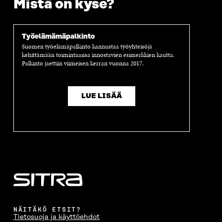
Mistä on kyse?
U
N
U
K
N
A
N
U
A
S
A
N
S
S
S
A
Työelämämäpalkinto
S
A
S
S
Suomen työelämäpalkinto kannustaa työyhteisöjä
A
A
S
kehittämään toimintaansa innostavien esimerkkien kautta.
A
Palkinto jaettiin viimeisen kerran vuonna 2017.
LUE LISÄÄ
NÄITÄKÖ ETSIT?
Tietosuoja ja käyttöehdot