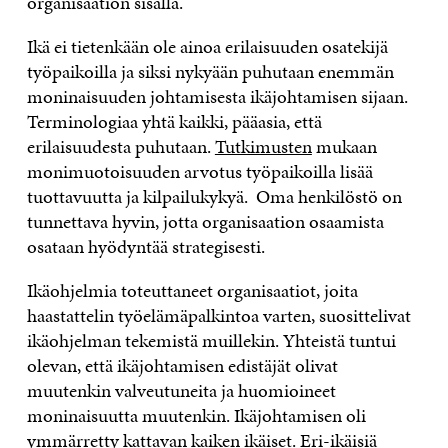
organisaation sisällä.
Ikä ei tietenkään ole ainoa erilaisuuden osatekijä
työpaikoilla ja siksi nykyään puhutaan enemmän
moninaisuuden johtamisesta ikäjohtamisen sijaan.
Terminologiaa yhtä kaikki, pääasia, että
erilaisuudesta puhutaan.
Tutkimusten
mukaan
monimuotoisuuden arvotus työpaikoilla lisää
tuottavuutta ja kilpailukykyä. Oma henkilöstö on
tunnettava hyvin, jotta organisaation osaamista
osataan hyödyntää strategisesti.
Ikäohjelmia toteuttaneet organisaatiot, joita
haastattelin työelämäpalkintoa varten, suosittelivat
ikäohjelman tekemistä muillekin. Yhteistä tuntui
olevan, että ikäjohtamisen edistäjät olivat
muutenkin valveutuneita ja huomioineet
moninaisuutta muutenkin. Ikäjohtamisen oli
ymmärretty kattavan kaiken ikäiset. Eri-ikäisiä