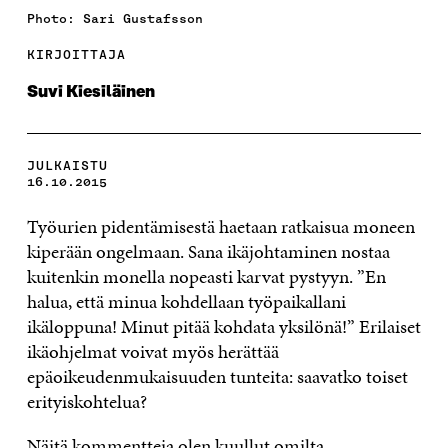
Photo: Sari Gustafsson
KIRJOITTAJA
Suvi Kiesiläinen
JULKAISTU
16.10.2015
Työurien pidentämisestä haetaan ratkaisua moneen
kiperään ongelmaan. Sana ikäjohtaminen nostaa
kuitenkin monella nopeasti karvat pystyyn. ”En
halua, että minua kohdellaan työpaikallani
ikäloppuna! Minut pitää kohdata yksilönä!” Erilaiset
ikäohjelmat voivat myös herättää
epäoikeudenmukaisuuden tunteita: saavatko toiset
erityiskohtelua?
Näitä kommentteja olen kuullut omilta