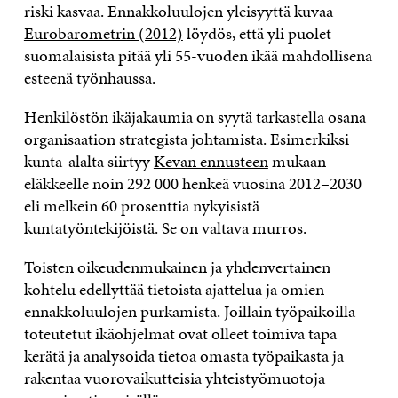
riski kasvaa. Ennakkoluulojen yleisyyttä kuvaa
Eurobarometrin (2012)
löydös, että yli puolet
suomalaisista pitää yli 55-vuoden ikää mahdollisena
esteenä työnhaussa.
Henkilöstön ikäjakaumia on syytä tarkastella osana
organisaation strategista johtamista. Esimerkiksi
kunta-alalta siirtyy
Kevan ennusteen
mukaan
eläkkeelle noin 292 000 henkeä vuosina 2012–2030
eli melkein 60 prosenttia nykyisistä
kuntatyöntekijöistä. Se on valtava murros.
Toisten oikeudenmukainen ja yhdenvertainen
kohtelu edellyttää tietoista ajattelua ja omien
ennakkoluulojen purkamista. Joillain työpaikoilla
toteutetut ikäohjelmat ovat olleet toimiva tapa
kerätä ja analysoida tietoa omasta työpaikasta ja
rakentaa vuorovaikutteisia yhteistyömuotoja