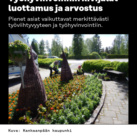
luottamus ja arvostus
Pienet asiat vaikuttavat merkittävästi
työviihtyvyyteen ja työhyvinvointiin.
Kuva: Kankaanpään kaupunki