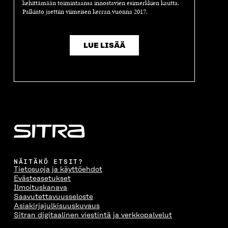
kehittämään toimintaansa innostavien esimerkkien kautta.
A
Palkinto jaettiin viimeisen kerran vuonna 2017.
LUE LISÄÄ
NÄITÄKÖ ETSIT?
Tietosuoja ja käyttöehdot
Evästeasetukset
Ilmoituskanava
Saavutettavuusseloste
Asiakirjajulkisuuskuvaus
Sitran digitaalinen viestintä ja verkkopalvelut