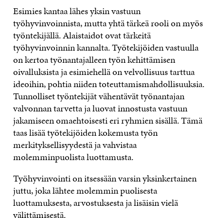
Esimies kantaa lähes yksin vastuun
työhyvinvoinnista, mutta yhtä tärkeä rooli on myös
työntekijällä. Alaistaidot ovat tärkeitä
työhyvinvoinnin kannalta. Työtekijöiden vastuulla
on kertoa työnantajalleen työn kehittämisen
oivalluksista ja esimiehellä on velvollisuus tarttua
ideoihin, pohtia niiden toteuttamismahdollisuuksia.
Tunnolliset työntekijät vähentävät työnantajan
valvonnan tarvetta ja luovat innostusta vastuun
jakamiseen omaehtoisesti eri ryhmien sisällä. Tämä
taas lisää työtekijöiden kokemusta työn
merkityksellisyydestä ja vahvistaa
molemminpuolista luottamusta.
Työhyvinvointi on itsessään varsin yksinkertainen
juttu, joka lähtee molemmin puolisesta
luottamuksesta, arvostuksesta ja lisäisin vielä
välittämisestä.