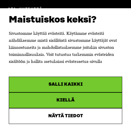
OTA YHTEYTTÄ
Suomen itsenäisyyden juhlarahasto Sitra
Maistuiskos keksi?
Itämerenkatu 11-13, PL 160,
00181 Helsinki
Sivustomme käyttää evästeitä. Käytämme evästeitä
Puhelin +358 294 618 991
Sähköpostiosoite
nähdäksemme mistä sisällöistä sivustomme käyttäjät ovat
etunimi.sukunimi@sitra.fi tai sitra@sitra.fi
kiinnostuneita ja mahdollistaaksemme joitakin sivuston
toiminnallisuuksia. Voit tutustua tarkemmin evästeiden
Saapumisohjeet
sisältöön ja hallita asetuksiasi evästeasetus-sivulla
Y-tunnus 0202132-3
OLEMME NÄISSÄ SOMEISSA
SALLI KAIKKI
Facebook
Avautuu
uudessa
Linkedin
ikkunassa
KIELLÄ
Avautuu
uudessa
Youtube
ikkunassa
Avautuu
NÄYTÄ TIEDOT
uudessa
Instagram
ikkunassa
Avautuu