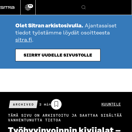
Siirry
FI
suoraan
Vaihda
Hae
sivuston
sisältöön
kieli
Olet Sitran arkistosivulla.
Ajantasaiset
tiedot työstämme löydät osoitteesta
sitra.fi
.
SIIRRY UUDELLE SIVUSTOLLE
Arvioitu
2 min
KUUNTELE
ARCHIVED
lukuaika
TÄMÄ SIVU ON ARKISTOITU JA SAATTAA SISÄLTÄÄ
VANHENTUNUTTA TIETOA
Työhyvinvoinnin kivijalat –