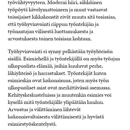
työviihtyvyyteen. Moderni hiiri, sähköinen
työpöytä kävelymattoineen ja muut vastaavat
toissijaiset kikkakonstit eivät muuta sitä tosiasiaa,
että työhyvinvointi riippuu työntekijän ja
työnantajan välisestä luottamuksesta ja
arvostuksesta toinen toisiaan kohtaan.
Työhyvinvointi ei synny pelkästään työyhteisön
sisällä. Esimiehellä ja työntekijällä on myös työajan
ulkopuolista elämää, joihin kuuluvat perhe,
lähiyhteisö ja harrastukset. Työntekijät kuten
esimieskin ovat kokonaisuus, joten myös työn
ulkopuoliset asiat ovat merkittävässä asemassa.
Kehityskeskusteluissa ja muutenkin esimies voi
kysellä mitä työntekijälle ylipäätään kuuluu.
Arvostus ja välittäminen lähtevät
kokonaisvaltaisesta välittämisestä ja hyvästä
esimiestyöskentelystä.