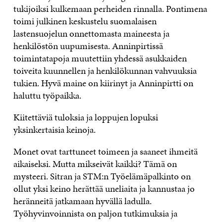
tukijoiksi kulkemaan perheiden rinnalla. Pontimena
toimi julkinen keskustelu suomalaisen
lastensuojelun onnettomasta maineesta ja
henkilöstön uupumisesta. Anninpirtissä
toimintatapoja muutettiin yhdessä asukkaiden
toiveita kuunnellen ja henkilökunnan vahvuuksia
tukien. Hyvä maine on kiirinyt ja Anninpirtti on
haluttu työpaikka.
Kiitettäviä tuloksia ja loppujen lopuksi
yksinkertaisia keinoja.
Monet ovat tarttuneet toimeen ja saaneet ihmeitä
aikaiseksi. Mutta mikseivät kaikki? Tämä on
mysteeri. Sitran ja STM:n Työelämäpalkinto on
ollut yksi keino herättää uneliaita ja kannustaa jo
heränneitä jatkamaan hyvällä ladulla.
Työhyvinvoinnista on paljon tutkimuksia ja