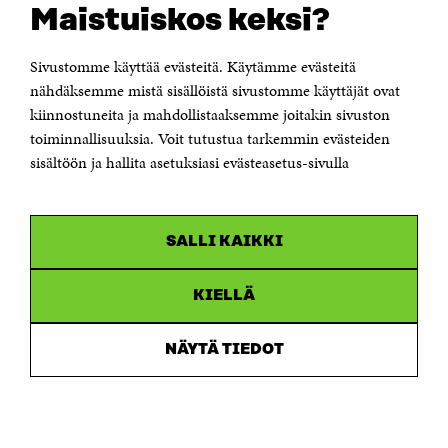
Maistuiskos keksi?
Itämerenkatu 11-13, PL 160,
00181 Helsinki
Sivustomme käyttää evästeitä. Käytämme evästeitä
Puhelin +358 294 618 991
Sähköpostiosoite
nähdäksemme mistä sisällöistä sivustomme käyttäjät ovat
etunimi.sukunimi@sitra.fi tai sitra@sitra.fi
kiinnostuneita ja mahdollistaaksemme joitakin sivuston
Saapumisohjeet
toiminnallisuuksia. Voit tutustua tarkemmin evästeiden
sisältöön ja hallita asetuksiasi evästeasetus-sivulla
Y-tunnus 0202132-3
OLEMME NÄISSÄ SOMEISSA
SALLI KAIKKI
Facebook
Avautuu
uudessa
Linkedin
ikkunassa
KIELLÄ
Avautuu
uudessa
Youtube
ikkunassa
Avautuu
NÄYTÄ TIEDOT
uudessa
Instagram
ikkunassa
Avautuu
uudessa
ikkunassa