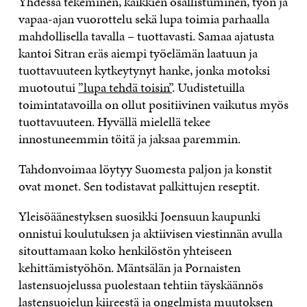
Yhdessä tekeminen, kaikkien osallistuminen, työn ja
vapaa-ajan vuorottelu sekä lupa toimia parhaalla
mahdollisella tavalla – tuottavasti. Samaa ajatusta
kantoi Sitran eräs aiempi työelämän laatuun ja
tuottavuuteen kytkeytynyt hanke, jonka motoksi
muotoutui
”lupa tehdä toisin”
. Uudistetuilla
toimintatavoilla on ollut positiivinen vaikutus myös
tuottavuuteen. Hyvällä mielellä tekee
innostuneemmin töitä ja jaksaa paremmin.
Tahdonvoimaa löytyy Suomesta paljon ja konstit
ovat monet. Sen todistavat palkittujen reseptit.
Yleisöäänestyksen suosikki Joensuun kaupunki
onnistui koulutuksen ja aktiivisen viestinnän avulla
sitouttamaan koko henkilöstön yhteiseen
kehittämistyöhön. Mäntsälän ja Pornaisten
lastensuojelussa puolestaan tehtiin täyskäännös
lastensuojelun kiireestä ja ongelmista muutoksen