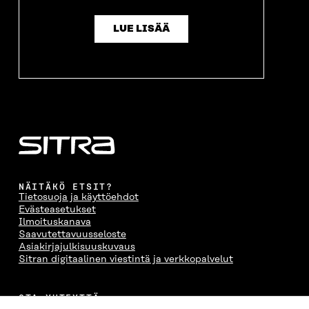
LUE LISÄÄ
NÄITÄKÖ ETSIT?
Tietosuoja ja käyttöehdot
Evästeasetukset
Ilmoituskanava
Saavutettavuusseloste
Asiakirjajulkisuuskuvaus
Sitran digitaalinen viestintä ja verkkopalvelut
OTA YHTEYTTÄ
Suomen itsenäisyyden juhlarahasto Sitra