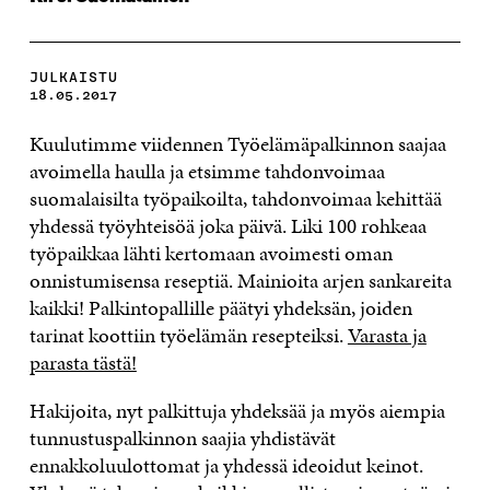
JULKAISTU
18.05.2017
Kuulutimme viidennen Työelämäpalkinnon saajaa
avoimella haulla ja etsimme tahdonvoimaa
suomalaisilta työpaikoilta, tahdonvoimaa kehittää
yhdessä työyhteisöä joka päivä. Liki 100 rohkeaa
työpaikkaa lähti kertomaan avoimesti oman
onnistumisensa reseptiä. Mainioita arjen sankareita
kaikki! Palkintopallille päätyi yhdeksän, joiden
tarinat koottiin työelämän resepteiksi.
Varasta ja
parasta tästä!
Hakijoita, nyt palkittuja yhdeksää ja myös aiempia
tunnustuspalkinnon saajia yhdistävät
ennakkoluulottomat ja yhdessä ideoidut keinot.