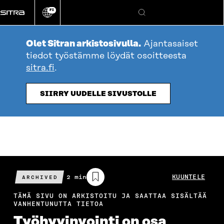
Siirry
FI
suoraan
Vaihda
Hae
sivuston
sisältöön
kieli
Olet Sitran arkistosivulla.
Ajantasaiset
tiedot työstämme löydät osoitteesta
sitra.fi
.
SIIRRY UUDELLE SIVUSTOLLE
Arvioitu
2 min
KUUNTELE
ARCHIVED
lukuaika
TÄMÄ SIVU ON ARKISTOITU JA SAATTAA SISÄLTÄÄ
VANHENTUNUTTA TIETOA
Työhyvin­vointi on osa