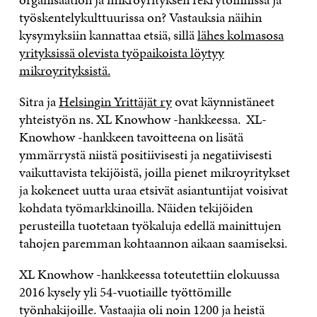
työskentelykulttuurissa on? Vastauksia näihin
kysymyksiin kannattaa etsiä, sillä
lähes kolmasosa
yrityksissä olevista työpaikoista löytyy
mikroyrityksistä.
Sitra ja
Helsingin Yrittäjät ry
ovat käynnistäneet
yhteistyön ns. XL Knowhow -hankkeessa. XL-
Knowhow -hankkeen tavoitteena on lisätä
ymmärrystä niistä positiivisesti ja negatiivisesti
vaikuttavista tekijöistä, joilla pienet mikroyritykset
ja kokeneet uutta uraa etsivät asiantuntijat voisivat
kohdata työmarkkinoilla. Näiden tekijöiden
perusteilla tuotetaan työkaluja edellä mainittujen
tahojen paremman kohtaannon aikaan saamiseksi.
XL Knowhow -hankkeessa toteutettiin elokuussa
2016 kysely yli 54-vuotiaille työttömille
työnhakijoille. Vastaajia oli noin 1200 ja heistä