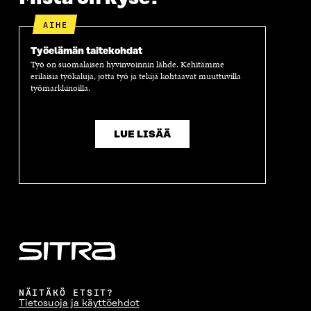
S
S
S
A
S
A
S
S
AIHE
A
A
S
A
Työelämän taitekohdat
Työ on suomalaisen hyvinvoinnin lähde. Kehitämme
erilaisia työkaluja, jotta työ ja tekijä kohtaavat muuttuvilla
työmarkkinoilla.
LUE LISÄÄ
NÄITÄKÖ ETSIT?
Tietosuoja ja käyttöehdot