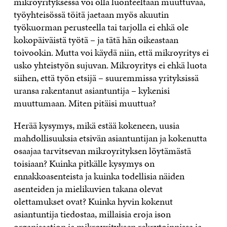
mikroyrityksessä voi olla luonteeltaan muuttuvaa,
työyhteisössä töitä jaetaan myös akuutin
työkuorman perusteella tai tarjolla ei ehkä ole
kokopäiväistä työtä – ja tätä hän oikeastaan
toivookin. Mutta voi käydä niin, että mikroyritys ei
usko yhteistyön sujuvan. Mikroyritys ei ehkä luota
siihen, että työn etsijä – suuremmissa yrityksissä
uransa rakentanut asiantuntija – kykenisi
muuttumaan. Miten pitäisi muuttua?
Herää kysymys, mikä estää kokeneen, uusia
mahdollisuuksia etsivän asiantuntijan ja kokenutta
osaajaa tarvitsevan mikroyrityksen löytämästä
toisiaan? Kuinka pitkälle kysymys on
ennakkoasenteista ja kuinka todellisia näiden
asenteiden ja mielikuvien takana olevat
olettamukset ovat? Kuinka hyvin kokenut
asiantuntija tiedostaa, millaisia eroja ison
organisaation ja mikroyrityksen rekrytoinnissa ja