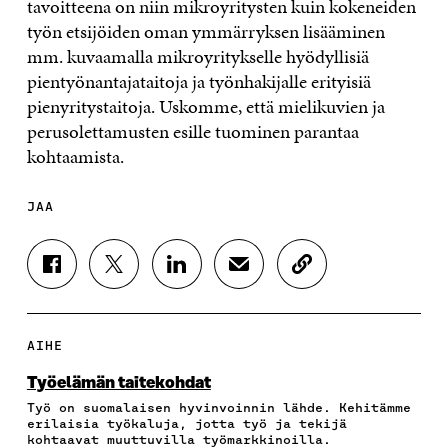
tavoitteena on niin mikroyritysten kuin kokeneiden
työn etsijöiden oman ymmärryksen lisääminen
mm. kuvaamalla mikroyritykselle hyödyllisiä
pientyönantajataitoja ja työnhakijalle erityisiä
pienyritystaitoja. Uskomme, että mielikuvien ja
perusolettamusten esille tuominen parantaa
kohtaamista.
JAA
J
J
J
J
K
A
A
A
A
O
A
A
A
A
P
F
T
L
S
I
A
W
I
Ä
O
AIHE
C
I
N
H
I
E
T
K
K
A
Työelämän taitekohdat
B
T
E
Ö
R
Työ on suomalaisen hyvinvoinnin lähde. Kehitämme
O
E
D
P
T
erilaisia työkaluja, jotta työ ja tekijä
O
R
I
O
I
kohtaavat muuttuvilla työmarkkinoilla.