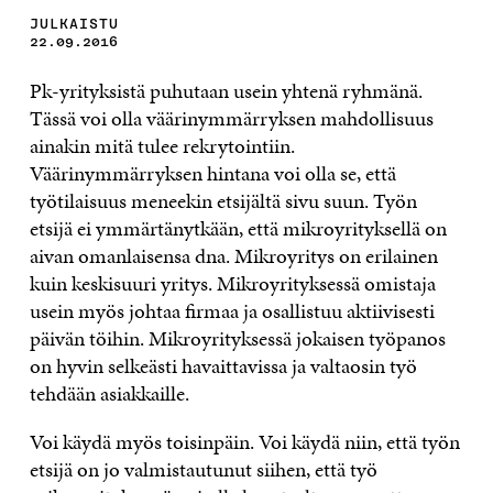
JULKAISTU
22.09.2016
Pk-yrityksistä puhutaan usein yhtenä ryhmänä.
Tässä voi olla väärinymmärryksen mahdollisuus
ainakin mitä tulee rekrytointiin.
Väärinymmärryksen hintana voi olla se, että
työtilaisuus meneekin etsijältä sivu suun. Työn
etsijä ei ymmärtänytkään, että mikroyrityksellä on
aivan omanlaisensa dna. Mikroyritys on erilainen
kuin keskisuuri yritys. Mikroyrityksessä omistaja
usein myös johtaa firmaa ja osallistuu aktiivisesti
päivän töihin. Mikroyrityksessä jokaisen työpanos
on hyvin selkeästi havaittavissa ja valtaosin työ
tehdään asiakkaille.
Voi käydä myös toisinpäin. Voi käydä niin, että työn
etsijä on jo valmistautunut siihen, että työ