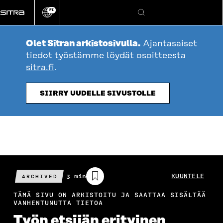
Siirry
FI
suoraan
Vaihda
Hae
sivuston
sisältöön
kieli
Olet Sitran arkistosivulla.
Ajantasaiset
tiedot työstämme löydät osoitteesta
sitra.fi
.
SIIRRY UUDELLE SIVUSTOLLE
Arvioitu
3 min
KUUNTELE
ARCHIVED
lukuaika
TÄMÄ SIVU ON ARKISTOITU JA SAATTAA SISÄLTÄÄ
VANHENTUNUTTA TIETOA
Työn etsijän erityinen