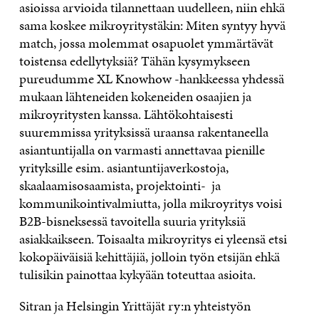
asioissa arvioida tilannettaan uudelleen, niin ehkä
sama koskee mikroyritystäkin: Miten syntyy hyvä
match, jossa molemmat osapuolet ymmärtävät
toistensa edellytyksiä? Tähän kysymykseen
pureudumme XL Knowhow -hankkeessa yhdessä
mukaan lähteneiden kokeneiden osaajien ja
mikroyritysten kanssa. Lähtökohtaisesti
suuremmissa yrityksissä uraansa rakentaneella
asiantuntijalla on varmasti annettavaa pienille
yrityksille esim. asiantuntijaverkostoja,
skaalaamisosaamista, projektointi- ja
kommunikointivalmiutta, jolla mikroyritys voisi
B2B-bisneksessä tavoitella suuria yrityksiä
asiakkaikseen. Toisaalta mikroyritys ei yleensä etsi
kokopäiväisiä kehittäjiä, jolloin työn etsijän ehkä
tulisikin painottaa kykyään toteuttaa asioita.
Sitran ja Helsingin Yrittäjät ry:n yhteistyön