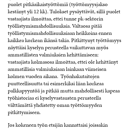
puolet pitkäaikaistyöttömiä (työttömyysjakso
kestänyt yli 12 kk). Tulokset pysäyttävät, sillä puolet
vastaajista ilmoittaa, ettei tunne pk-sektorin
työllistymismahdollisuuksia. Valtaosa pitää
työllistymismahdollisuuksiaan heikkoina ennen
kaikkea korkean ikänsä takia. Pitkittynyt työttömyys
näyttäisi kyselyn perusteella vaikuttavan myös
ammatillisten valmiuksien kehittämiseen:
vastaajista kolmasosa ilmoittaa, ettei ole kehittänyt
ammatillisia valmiuksiaan lainkaan viimeisen
kolmen vuoden aikana. Työnhakutaitojen
puutteellisuutta tai esimerkiksi liian korkeaa
palkkapyyntöä ja pitkää mutta mahdollisesti kapeaa
työhistoriaa ei kyselyvastausten perusteella
välttämättä yhdistetty oman työttömyyden
pitkittymiseen.
Jos kokeneen työn etsijän kannattaisi joissakin