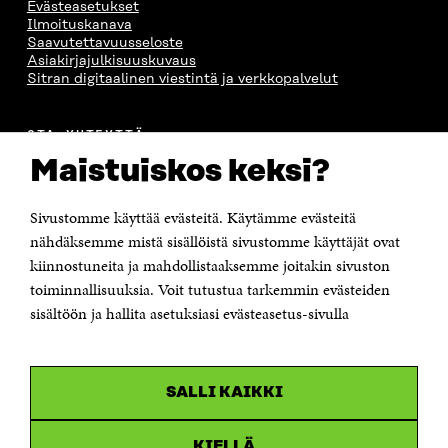
Evästeasetukset
Ilmoituskanava
Saavutettavuusseloste
Asiakirjajulkisuuskuvaus
Sitran digitaalinen viestintä ja verkkopalvelut
OTA YHTEYTTÄ
Suomen itsenäisyyden juhlarahasto Sitra
Maistuiskos keksi?
Itämerenkatu 11-13, PL 160,
00181 Helsinki
Sivustomme käyttää evästeitä. Käytämme evästeitä
Puhelin +358 294 618 991
Sähköpostiosoite
nähdäksemme mistä sisällöistä sivustomme käyttäjät ovat
etunimi.sukunimi@sitra.fi tai sitra@sitra.fi
kiinnostuneita ja mahdollistaaksemme joitakin sivuston
toiminnallisuuksia. Voit tutustua tarkemmin evästeiden
Saapumisohjeet
sisältöön ja hallita asetuksiasi evästeasetus-sivulla
Y-tunnus 0202132-3
OLEMME NÄISSÄ SOMEISSA
SALLI KAIKKI
Facebook
Avautuu
uudessa
Linkedin
ikkunassa
KIELLÄ