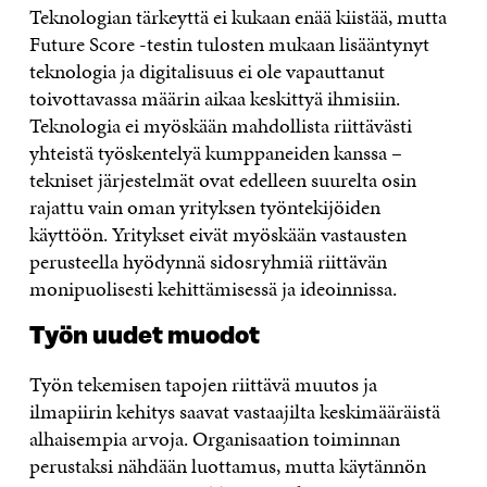
Teknologian tärkeyttä ei kukaan enää kiistää, mutta
Future Score -testin tulosten mukaan lisääntynyt
teknologia ja digitalisuus ei ole vapauttanut
toivottavassa määrin aikaa keskittyä ihmisiin.
Teknologia ei myöskään mahdollista riittävästi
yhteistä työskentelyä kumppaneiden kanssa –
tekniset järjestelmät ovat edelleen suurelta osin
rajattu vain oman yrityksen työntekijöiden
käyttöön. Yritykset eivät myöskään vastausten
perusteella hyödynnä sidosryhmiä riittävän
monipuolisesti kehittämisessä ja ideoinnissa.
Työn uudet muodot
Työn tekemisen tapojen riittävä muutos ja
ilmapiirin kehitys saavat vastaajilta keskimääräistä
alhaisempia arvoja. Organisaation toiminnan
perustaksi nähdään luottamus, mutta käytännön