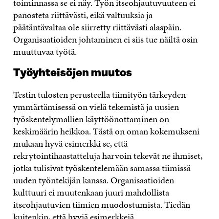
toiminnassa se ei näy. Työn itseohjautuvuuteen ei
panosteta riittävästi, eikä valtuuksia ja
päätäntävaltaa ole siirretty riittävästi alaspäin.
Organisaatioiden johtaminen ei siis tue näiltä osin
muuttuvaa työtä.
Työyhteisöjen muutos
Testin tulosten perusteella tiimityön tärkeyden
ymmärtämisessä on vielä tekemistä ja uusien
työskentelymallien käyttöönottaminen on
keskimäärin heikkoa. Tästä on oman kokemukseni
mukaan hyvä esimerkki se, että
rekrytointihaastatteluja harvoin tekevät ne ihmiset,
jotka tulisivat työskentelemään samassa tiimissä
uuden työntekijän kanssa. Organisaatioiden
kulttuuri ei muutenkaan juuri mahdollista
itseohjautuvien tiimien muodostumista. Tiedän
kuitenkin, että hyviä esimerkkejä