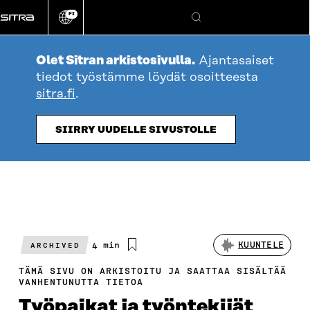
Siirry
FI
suoraan
Vaihda
Hae
sivuston
sisältöön
kieli
Olet Sitran arkistosivulla.
Ajantasaiset
tiedot työstämme löydät osoitteesta
sitra.fi
.
SIIRRY UUDELLE SIVUSTOLLE
Arvioitu
4 min
KUUNTELE
ARCHIVED
lukuaika
TÄMÄ SIVU ON ARKISTOITU JA SAATTAA SISÄLTÄÄ
VANHENTUNUTTA TIETOA
Työpaikat ja työntekijät