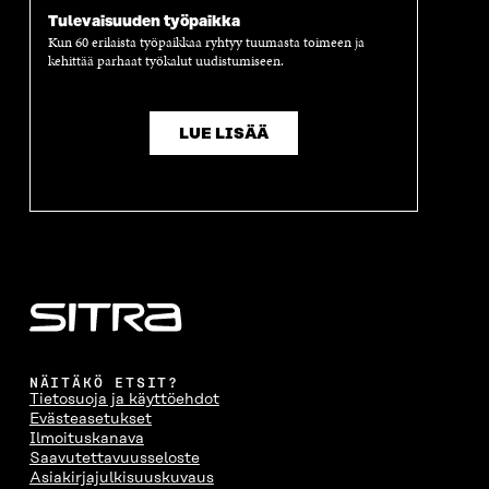
Tulevaisuuden työpaikka
Kun 60 erilaista työpaikkaa ryhtyy tuumasta toimeen ja
kehittää parhaat työkalut uudistumiseen.
LUE LISÄÄ
NÄITÄKÖ ETSIT?
Tietosuoja ja käyttöehdot
Evästeasetukset
Ilmoituskanava
Saavutettavuusseloste
Asiakirjajulkisuuskuvaus