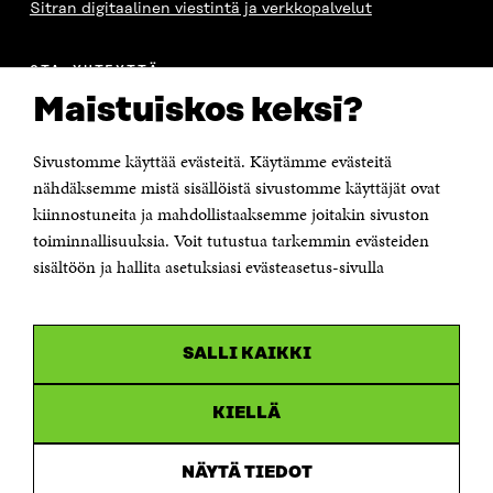
Sitran digitaalinen viestintä ja verkkopalvelut
OTA YHTEYTTÄ
Suomen itsenäisyyden juhlarahasto Sitra
Maistuiskos keksi?
Itämerenkatu 11-13, PL 160,
00181 Helsinki
Sivustomme käyttää evästeitä. Käytämme evästeitä
Puhelin +358 294 618 991
Sähköpostiosoite
nähdäksemme mistä sisällöistä sivustomme käyttäjät ovat
etunimi.sukunimi@sitra.fi tai sitra@sitra.fi
kiinnostuneita ja mahdollistaaksemme joitakin sivuston
toiminnallisuuksia. Voit tutustua tarkemmin evästeiden
Saapumisohjeet
sisältöön ja hallita asetuksiasi evästeasetus-sivulla
Y-tunnus 0202132-3
OLEMME NÄISSÄ SOMEISSA
SALLI KAIKKI
Facebook
Avautuu
uudessa
Linkedin
ikkunassa
KIELLÄ
Avautuu
uudessa
Youtube
ikkunassa
Avautuu
NÄYTÄ TIEDOT
uudessa