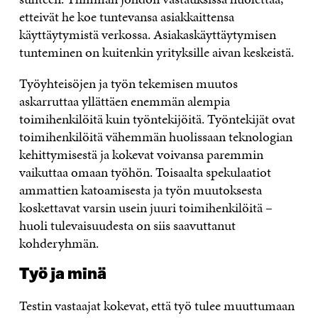
etteivät he koe tuntevansa asiakkaittensa
käyttäytymistä verkossa. Asiakaskäyttäytymisen
tunteminen on kuitenkin yrityksille aivan keskeistä.
Työyhteisöjen ja työn tekemisen muutos
askarruttaa yllättäen enemmän alempia
toimihenkilöitä kuin työntekijöitä. Työntekijät ovat
toimihenkilöitä vähemmän huolissaan teknologian
kehittymisestä ja kokevat voivansa paremmin
vaikuttaa omaan työhön. Toisaalta spekulaatiot
ammattien katoamisesta ja työn muutoksesta
koskettavat varsin usein juuri toimihenkilöitä –
huoli tulevaisuudesta on siis saavuttanut
kohderyhmän.
Työ ja minä
Testin vastaajat kokevat, että työ tulee muuttumaan