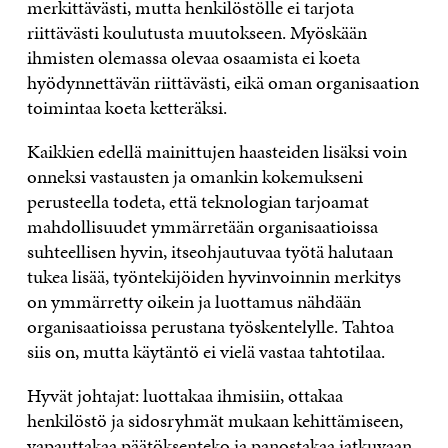
merkittävästi, mutta henkilöstölle ei tarjota
riittävästi koulutusta muutokseen. Myöskään
ihmisten olemassa olevaa osaamista ei koeta
hyödynnettävän riittävästi, eikä oman organisaation
toimintaa koeta ketteräksi.
Kaikkien edellä mainittujen haasteiden lisäksi voin
onneksi vastausten ja omankin kokemukseni
perusteella todeta, että teknologian tarjoamat
mahdollisuudet ymmärretään organisaatioissa
suhteellisen hyvin, itseohjautuvaa työtä halutaan
tukea lisää, työntekijöiden hyvinvoinnin merkitys
on ymmärretty oikein ja luottamus nähdään
organisaatioissa perustana työskentelylle. Tahtoa
siis on, mutta käytäntö ei vielä vastaa tahtotilaa.
Hyvät johtajat: luottakaa ihmisiin, ottakaa
henkilöstö ja sidosryhmät mukaan kehittämiseen,
vapauttakaa päätöksenteko ja panostakaa jatkuvaan