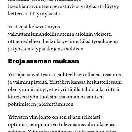
itseohjautuvuuteen perustuvista yrityksistä löytyy
ketteristä IT-yrityksistä.
Vastaajat kokevat myös
vaikuttamismahdollisuutensa asioihin yleisesti
ottaen edelleen heikoiksi, esimerkiksi työaikojensa
ja työskentelypaikkojensa suhteen.
Eroja aseman mukaan
Yrittäjät saivat testistä suhteellisen alhaisia osaamis-
ja valmiuspisteitä. Yrittäjien kanssa keskustellessani
olen ymmärtänyt, ettei yrittäjillä tahdo aika riittää
kiireisen työn tuoksinassa oman osaamisen
pohtimiseen ja kehittämiseen.
Yritysten ylin johto on sen sijaan selkeästi
optimistisempi omien tulevaisuusvalmiuksiensa
suhteen. Ylimmän johdon vastauksissa huolettaa,