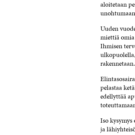
aloitetaan pe
unohtumaan 
Uuden vuoden 
miettiä omia
Ihmisen terv
ulkopuolella,
rakennetaan.
Elintasosair
pelastaa ketä
edellyttää a
toteuttamaa
Iso kysymys o
ja lähiyhteis