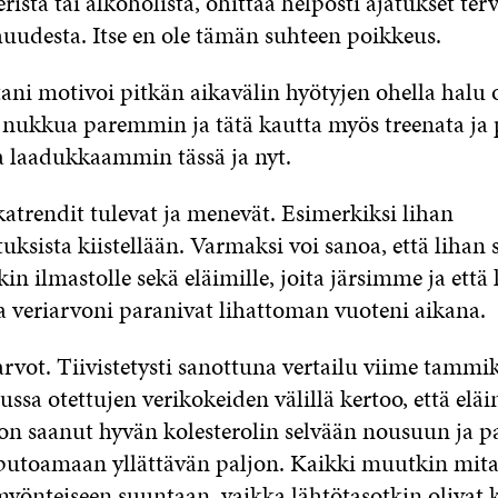
erista tai alkoholista, ohittaa helposti ajatukset ter
huudesta. Itse en ole tämän suhteen poikkeus.
ani motivoi pitkän aikavälin hyötyjen ohella halu o
 nukkua paremmin ja tätä kautta myös treenata ja
ta laadukkaammin tässä ja nyt.
katrendit tulevat ja menevät. Esimerkiksi lihan
uksista kiistellään. Varmaksi voi sanoa, että lihan 
in ilmastolle sekä eläimille, joita järsimme ja ett
ja veriarvoni paranivat lihattoman vuoteni aikana.
arvot. Tiivistetysti sanottuna vertailu viime tammi
ssa otettujen verikokeiden välillä kertoo, että elä
on saanut hyvän kolesterolin selvään nousuun ja 
 putoamaan yllättävän paljon. Kaikki muutkin mita
yönteiseen suuntaan, vaikka lähtötasotkin olivat 