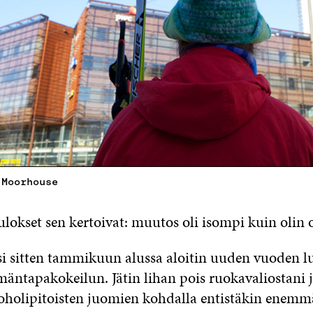
 Moorhouse
ulokset sen kertoivat: muutos oli isompi kuin olin 
i sitten tammikuun alussa aloitin uuden vuoden 
mäntapakokeilun. Jätin lihan pois ruokavaliostani 
koholipitoisten juomien kohdalla entistäkin enem