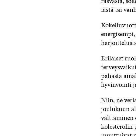
rasvasta, sok
iästä tai van
Kokeiluvuott
energisempi,
harjoittelus
Erilaiset ruo
terveysvaikut
pahasta ainak
hyvinvointi 
Niin, ne veri
joulukuun alu
välttäminen 
kolesterolin
muuttuivat m