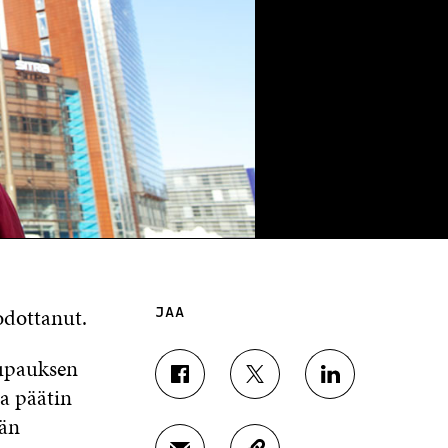
odottanut.
JAA
lupauksen
J
J
J
ja päätin
A
A
A
män
A
A
A
F
T
L