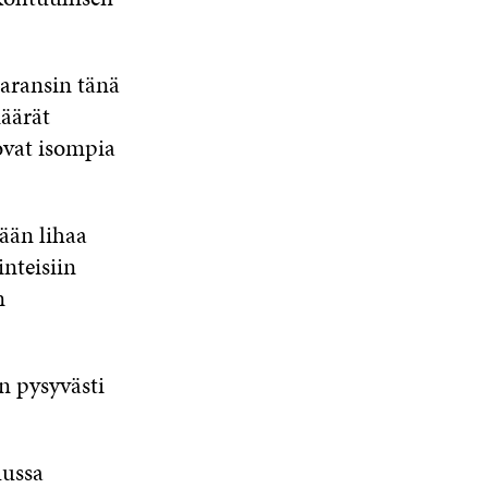
paransin tänä
määrät
ovat isompia
ään lihaa
nteisiin
n
n pysyvästi
uussa