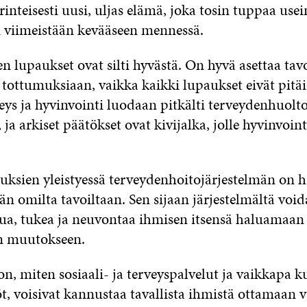
rinteisesti uusi, uljas elämä, joka tosin tuppaa usei
viimeistään kevääseen mennessä.
lupaukset ovat silti hyvästä. On hyvä asettaa tavoi
 tottumuksiaan, vaikka kaikki lupaukset eivät pitäi
eys ja hyvinvointi luodaan pitkälti terveydenhuolt
 ja arkiset päätökset ovat kivijalka, jolle hyvinvoint
auksien yleistyessä terveydenhoitojärjestelmän on 
än omilta tavoiltaan. Sen sijaan järjestelmältä void
pua, tukea ja neuvontaa ihmisen itsensä haluamaan 
n muutokseen.
n, miten sosiaali- ja terveyspalvelut ja vaikkapa k
öt, voisivat kannustaa tavallista ihmistä ottamaan 