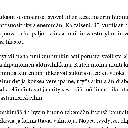
ukaan suomalaiset syövät lihaa keskimäärin huoma
intosuosituksia enemmän. Kaltaiseni, 35-vuotiaat 
 juovat aika paljon viinaa muihin väestöryhmiin v
a tilastot.
änyt viime tammikuuhunkin asti perusterveellistä e
aalipainoinen aktiiviliikkuja. Kuten monia muitak
 minua kuitenkin uhkaavat sukurasitteiden vuoksi 
sairaudet ja korkea verenpaine, myös aikuisiän diab
lla elämäntavat ja erityisesti säännöllinen liikunt
rastumisriskeihin.
eskimäärin hyvin huono tekemään itsensä kannalt
ärkeviä ja kannattavia valintoja. Nopea tyydytys, ol