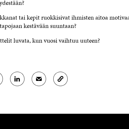
ydestään?
kkanat tai kepit ruokkisivat ihmisten aitoa motiva
tapojaan kestävään suuntaan?
ttelit luvata, kun vuosi vaihtuu uuteen?
J
J
K
A
A
O
A
A
P
L
S
I
I
Ä
O
N
H
I
K
K
A
E
Ö
R
D
P
T