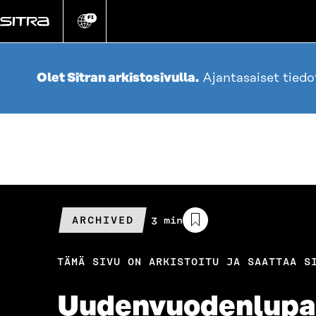
Siirry
suoraan
FI
Vaihda
sivuston
sisältöön
kieli
Olet Sitran arkistosivulla.
Ajantasaiset tied
ARCHIVED
Arvioitu
3 min
lukuaika
TÄMÄ SIVU ON ARKISTOITU JA SAATTAA S
Uudenvuodenlupaus