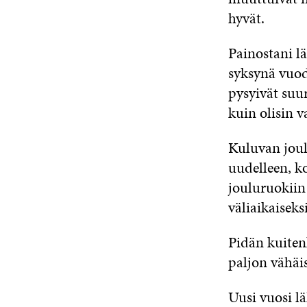
hyvät.
Painostani l
syksynä vuod
pysyivät suu
kuin olisin v
Kuluvan joul
uudelleen, k
jouluruokiin
väliaikaiseksi
Pidän kuiten
paljon vähäi
Uusi vuosi l