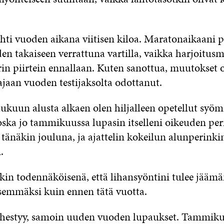
ähti vuoden aikana viitisen kiloa. Maratonaikaani 
en takaiseen verrattuna vartilla, vaikka harjoitus
rin piirtein ennallaan. Kuten sanottua, muutokset 
ajaan vuoden testijaksolta odottanut.
ukuun alusta alkaen olen hiljalleen opetellut syöm
oska jo tammikuussa lupasin itselleni oikeuden peri
 tänäkin jouluna, ja ajattelin kokeilun alunperinki
.
kin todennäköisenä, että lihansyöntini tulee jäämä
semmäksi kuin ennen tätä vuotta.
ähestyy, samoin uuden vuoden lupaukset. Tammik