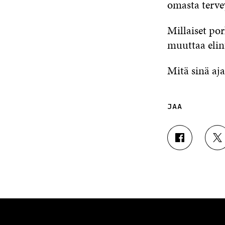
omasta terve
Millaiset por
muuttaa elin
Mitä sinä aja
JAA
J
J
A
A
A
A
F
T
A
W
C
I
E
T
B
T
O
E