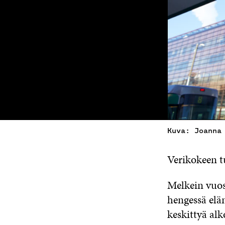
Kuva: Joanna
Verikokeen t
Melkein vuos
hengessä elä
keskittyä al