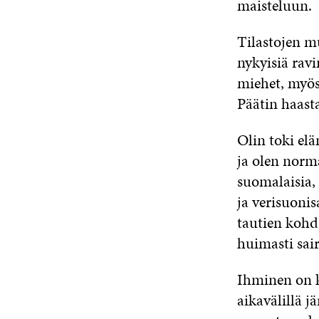
maisteluun.
Tilastojen m
nykyisiä rav
miehet, myös
Päätin haasta
Olin toki el
ja olen norm
suomalaisia,
ja verisuoni
tautien kohda
huimasti sai
Ihminen on k
aikavälillä j