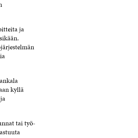
n
tteita ja
sikään.
ojärjestelmän
ia
hankala
aan kyllä
ja
unnat tai työ-
vastuuta