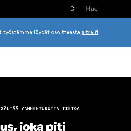
ot työstämme löydät osoitteesta
sitra.fi
.
ISÄLTÄÄ VANHENTUNUTTA TIETOA
, joka piti