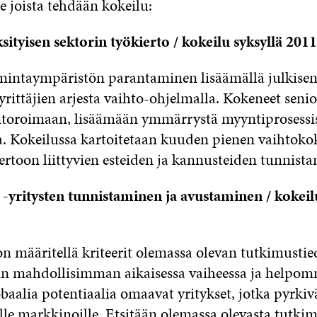
e joista tehdään kokeilu:
ksityisen sektorin työkierto / kokeilu syksyllä 2011
imintaympäristön parantaminen lisäämällä julkisen
ittäjien arjesta vaihto-ohjelmalla. Kokeneet senior
oroimaan, lisäämään ymmärrystä myyntiprosessis
a. Kokeilussa kartoitetaan kuuden pienen vaihtoko
rtoon liittyvien esteiden ja kannusteiden tunnista
-yritysten tunnistaminen ja avustaminen / kokeilu
on määritellä kriteerit olemassa olevan tutkimusti
siin mahdollisimman aikaisessa vaiheessa ja helpo
baalia potentiaalia omaavat yritykset, jotka pyrki
lle markkinoille. Etsitään olemassa olevasta tutki