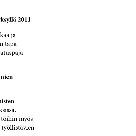
yksyllä 2011
kaa ja
en tapa
jatuspaja,
emien
isten
sissä.
 töihin myös
työllistävien