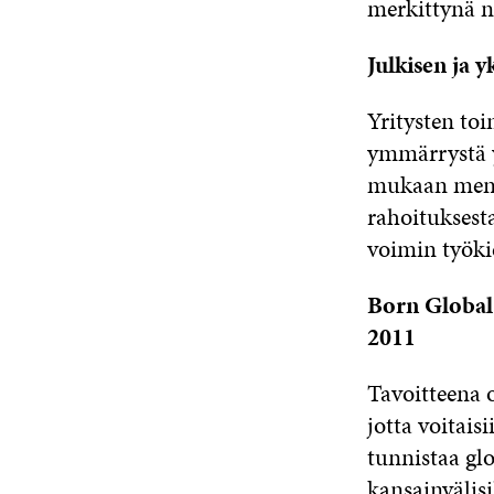
merkittynä n
Julkisen ja y
Yritysten to
ymmärrystä yr
mukaan ment
rahoituksest
voimin työkie
Born Global 
2011
Tavoitteena 
jotta voitai
tunnistaa glo
kansainvälisi