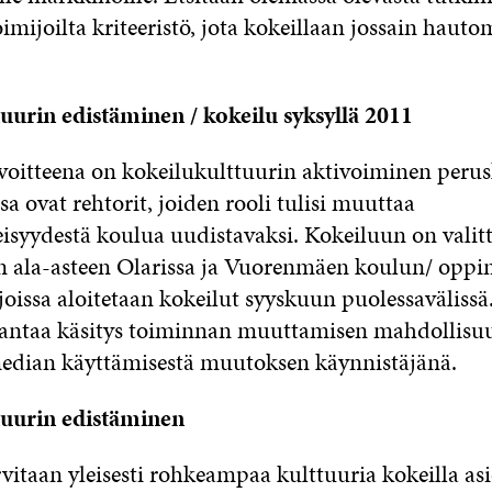
mijoilta kriteeristö, jota kokeillaan jossain hauto
uurin edistäminen / kokeilu syksyllä 2011
oitteena on kokeilukulttuurin aktivoiminen perus
 ovat rehtorit, joiden rooli tulisi muuttaa
eisyydestä koulua uudistavaksi. Kokeiluun on valit
 ala-asteen Olarissa ja Vuorenmäen koulun/ opp
joissa aloitetaan kokeilut syyskuun puolessavälissä
 antaa käsitys toiminnan muuttamisen mahdollisuu
median käyttämisestä muutoksen käynnistäjänä.
tuurin edistäminen
itaan yleisesti rohkeampaa kulttuuria kokeilla asi