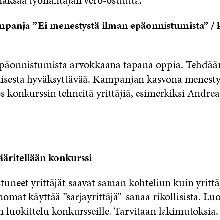
 maksaa työnantajan vero-osuutta.
panja ”Ei menestystä ilman epäonnistumista” / 
1
äonnistumista arvokkaana tapana oppia. Tehdään 
isesta hyväksyttävää. Kampanjan kasvona menesty
s konkurssin tehneitä yrittäjiä, esimerkiksi Andrea
äritellään konkurssi
uneet yrittäjät saavat saman kohteliun kuin yrittä
omat käyttää ”sarjayrittäjä”-sanaa rikollisista. L
 luokittelu konkursseille. Tarvitaan lakimutoksia.