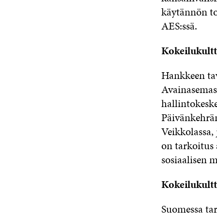
käytännön toi
AES:ssä.
Kokeilukultt
Hankkeen tav
Avainasemassa
hallintokesk
Päivänkehrän
Veikkolassa, 
on tarkoitus
sosiaalisen 
Kokeilukult
Suomessa tarv