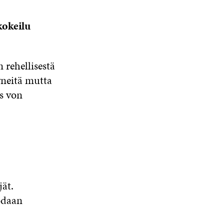
kokeilu
rehellisestä
neitä mutta
s von
jät.
uodaan