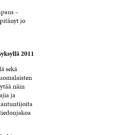
apaus –
pitänyt jo
syksyllä 2011
lä sekä
Suomalaisten
öytää näin
jia ja
iantuntijoita
 tiedonjakoa