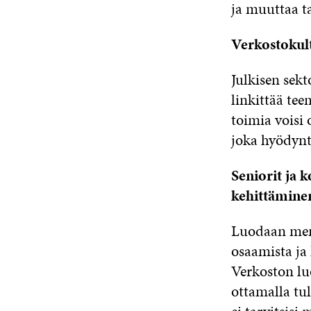
ja muuttaa ta
Verkostokult
Julkisen sekt
linkittää te
toimia voisi 
joka hyödynt
Seniorit ja 
kehittäminen
Luodaan men
osaamista ja 
Verkoston lu
ottamalla tul