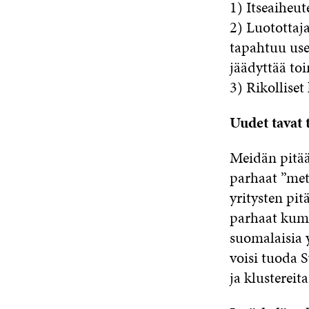
1) Itseaiheu
2) Luotottaja
tapahtuu usei
jäädyttää to
3) Rikolliset
Uudet tavat 
Meidän pitää
parhaat ”met
yritysten pit
parhaat kumpp
suomalaisia 
voisi tuoda 
ja klustereita