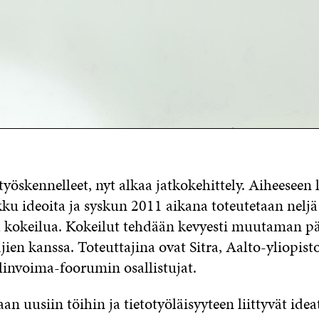
työskennelleet, nyt alkaa jatkokehittely. Aiheeseen l
kku ideoita ja syskun 2011 aikana toteutetaan neljä
a kokeilua. Kokeilut tehdään kevyesti muutaman pä
ien kanssa. Toteuttajina ovat Sitra, Aalto-yliopist
Elinvoima-foorumin osallistujat.
n uusiin töihin ja tietotyöläisyyteen liittyvät ideat