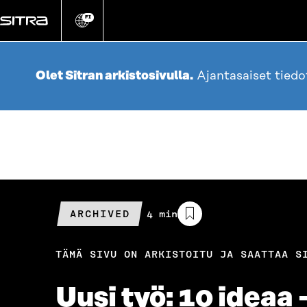
Siirry
suoraan
FI
Vaihda
sivuston
sisältöön
kieli
Olet Sitran arkistosivulla.
Ajantasaiset tied
ARCHIVED
Arvioitu
4 min
lukuaika
TÄMÄ SIVU ON ARKISTOITU JA SAATTAA S
Uusi työ: 10 ideaa 