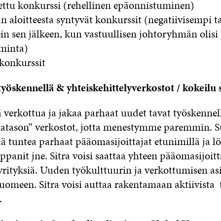
tettu konkurssi (rehellinen epäonnistuminen)
n aloitteesta syntyvät konkurssit (negatiivisempi t
n sen jälkeen, kun vastuullisen johtoryhmän olisi 
iminta)
 konkurssit
työskennellä & yhteiskehittelyverkostot / kokeilu 
 verkottua ja jakaa parhaat uudet tavat työskennel
atason” verkostot, jotta menestymme paremmin. 
ää tuntea parhaat pääomasijoittajat etunimillä ja l
anit jne. Sitra voisi saattaa yhteen pääomasijoitta
yrityksiä. Uuden työkulttuurin ja verkottumisen as
Suomeen. Sitra voisi auttaa rakentamaan aktiivista
.