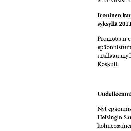
ei tarvitsisi
Ironinen kam
syksyllä 201
Promotaan ep
epäonnistum
urallaan myö
Koskull.
Uudelleenmä
Nyt epäonnist
Helsingin San
kolmeosainen