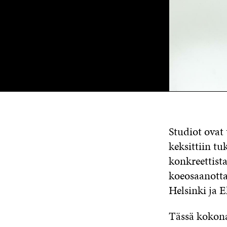
Studiot ovat 
keksittiin tu
konkreettist
koeosaanottaj
Helsinki ja 
Tässä kokonaa