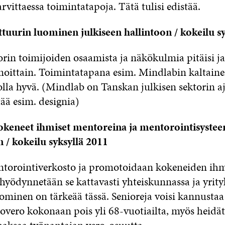
rvittaessa toimintatapoja. Tätä tulisi edistää.
tuurin luominen julkiseen hallintoon / kokeilu s
orin toimijoiden osaamista ja näkökulmia pitäisi ja
emoittain. Toimintatapana esim. Mindlabin kaltain
olla hyvä. (Mindlab on Tanskan julkisen sektorin a
ää esim. designia)
kokeneet ihmiset mentoreina ja mentorointisyste
 / kokeilu syksyllä 2011
torointiverkosto ja promotoidaan kokeneiden ihm
hyödynnetään se kattavasti yhteiskunnassa ja yrityk
ominen on tärkeää tässä. Senioreja voisi kannustaa
overo kokonaan pois yli 68-vuotiailta, myös heidät 